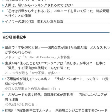
人間は、弱いからハッキングされるのではない
「思考は行動から生まれる」説。20年コードを書いて悟った、建設現場
へ行くことの価値
イノウーの選択 (12) 慣れない立ち位置
自分研 新着記事
最高で「年収6000万超」――国内企業が設けた高度AI職 どんなスキル
が求められるのか
メドレーが「Applied AI Developer」人材募集：
生成AIを“使ったことない”エンジニアは「楽しさ」が半分？ 仕事に
「満足」する理由は年代別でこんなに違った
20～30代が最も「やや不満」が多い：
“応用情報が消える”って本当？ 「生成AIパスポート」って何？ IT資
格の今を読む
＠IT人気記事まとめ読みeBook（6）：
「AIがコードを書く時代、新職種FDEが需要増」 7割のエンジニアが
思う理由
40代だけ少し異なる：
約8割「内定期間中に学ぶべき」 未経験エンジニア自主学習のハード