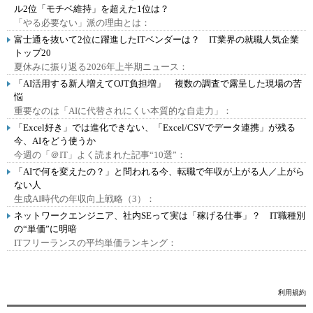
ル2位「モチベ維持」を超えた1位は？
「やる必要ない」派の理由とは：
富士通を抜いて2位に躍進したITベンダーは？ IT業界の就職人気企業
トップ20
夏休みに振り返る2026年上半期ニュース：
「AI活用する新人増えてOJT負担増」 複数の調査で露呈した現場の苦
悩
重要なのは「AIに代替されにくい本質的な自走力」：
「Excel好き」では進化できない、「Excel/CSVでデータ連携」が残る
今、AIをどう使うか
今週の「＠IT」よく読まれた記事“10選”：
「AIで何を変えたの？」と問われる今、転職で年収が上がる人／上がら
ない人
生成AI時代の年収向上戦略（3）：
ネットワークエンジニア、社内SEって実は「稼げる仕事」？ IT職種別
の“単価”に明暗
ITフリーランスの平均単価ランキング：
利用規約