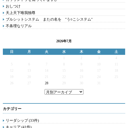
おしつけ
天上天下唯我独尊
ブルシットシステム またの名を "う○こシステム"
不条理なリアル
2026年7月
日
月
火
水
木
金
土
1
2
3
4
5
6
7
8
9
10
11
12
13
14
15
16
17
18
19
20
21
22
23
24
25
26
27
28
29
30
31
カテゴリー
リーダシップ (33件)
キャリア (41件)