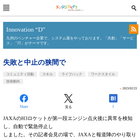
Innovation “D”
九州のベンチャー企業で、システム屋をやっております。「共創」「サービ
ス」「IT」がテーマです。
失敗と中止の狭間で
コミュニティ活動
スキル
ライフハック
ワークスタイル
技術動向
»
2023/02/23
Share
1
見る
JAXAのH3ロケットが第一段エンジン点火後に異常を検知
し、自動で緊急停止し
しました。その記者会見の場で、JAXAと報道陣のやり取り