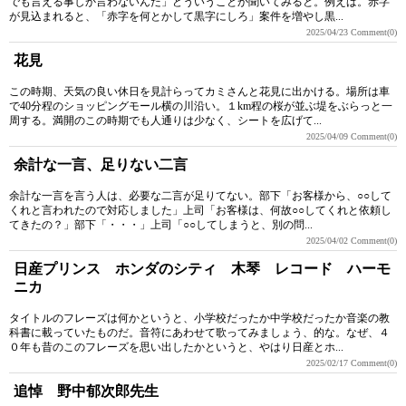
でも言える事しか言わないんだ」どういうことか聞いてみると。例えば。赤字
が見込まれると、「赤字を何とかして黒字にしろ」案件を増やし黒...
2025/04/23
Comment(0)
花見
この時期、天気の良い休日を見計らってカミさんと花見に出かける。場所は車
で40分程のショッピングモール横の川沿い。１km程の桜が並ぶ堤をぶらっと一
周する。満開のこの時期でも人通りは少なく、シートを広げて...
2025/04/09
Comment(0)
余計な一言、足りない二言
余計な一言を言う人は、必要な二言が足りてない。部下「お客様から、○○して
くれと言われたので対応しました」上司「お客様は、何故○○してくれと依頼し
てきたの？」部下「・・・」上司「○○してしまうと、別の問...
2025/04/02
Comment(0)
日産プリンス ホンダのシティ 木琴 レコード ハーモ
ニカ
タイトルのフレーズは何かというと、小学校だったか中学校だったか音楽の教
科書に載っていたものだ。音符にあわせて歌ってみましょう、的な。なぜ、４
０年も昔のこのフレーズを思い出したかというと、やはり日産とホ...
2025/02/17
Comment(0)
追悼 野中郁次郎先生