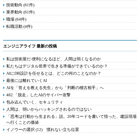
技術動向 (61件)
業界動向 (61件)
職場 (64件)
転職活動 (4件)
エンジニアライフ 最新の投稿
私は技術屋だ-便利になるほど、人間は弱くなるのか
私たちはデジタル世界で生きる準備ができているのか？
AIにDB設計を任せるとは、どこの何のことなのか？
最後には離れていくAI
AIを「答えを教える先生」から「判断の稽古相手」へ
482.「脱走」したAIのサイバー攻撃
包み込んでいく、セキュリティ
人間は、弱いからハッキングされるのではない
「思考は行動から生まれる」説。20年コードを書いて悟った、建設現場
へ行くことの価値
イノウーの選択 (12) 慣れない立ち位置