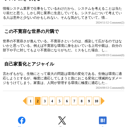
情報システム業界で仕事をしているわけだから、システムを考えることは当た
り前だと思う。しかし同じ業界に生息していても、システムについて考えてい
る人は意外と少ないのかもしれない。そんな気がしてきていて。情...
2024/11/12
Comment(2)
この不寛容な世界の片隅で
世界の不寛容さが進んでいる。不寛容さというのは、感染して広がるのではな
いかと思っている。例えば不寛容な環境に身をおいている上司や親は、自分の
部下や子に対してもより不寛容になりがちだ。ミスをした場合、し...
2024/09/19
Comment(0)
自己家畜化とアジャイル
言わずもがな、生物にとって最大の問題は環境の変化である。生物は環境に適
応しようとするが、極度に適応してしまうと急におこる変化に壊滅的なダメー
ジをうけてしまう。家畜は、人間が管理する環境に極度に適応した...
2024/09/13
Comment(0)
1
2
3
4
5
6
7
8
9
10