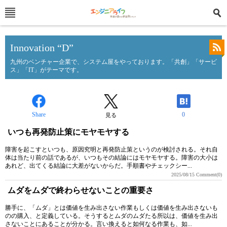
Innovation “D”
九州のベンチャー企業で、システム屋をやっております。「共創」「サービ
ス」「IT」がテーマです。
Share
0
見る
いつも再発防止策にモヤモヤする
障害を起こすといつも、原因究明と再発防止策というのが検討される。それ自
体は当たり前の話であるが、いつもその結論にはモヤモヤする。障害の大小は
あれど、出てくる結論に大差がないからだ。手順書やチェックシー...
2025/08/15
Comment(0)
ムダをムダで終わらせないことの重要さ
勝手に、「ムダ」とは価値を生み出さない作業もしくは価値を生み出さないも
のの購入、と定義している。そうするとムダのムダたる所以は、価値を生み出
さないことにあることが分かる。言い換えると如何なる作業も、如...