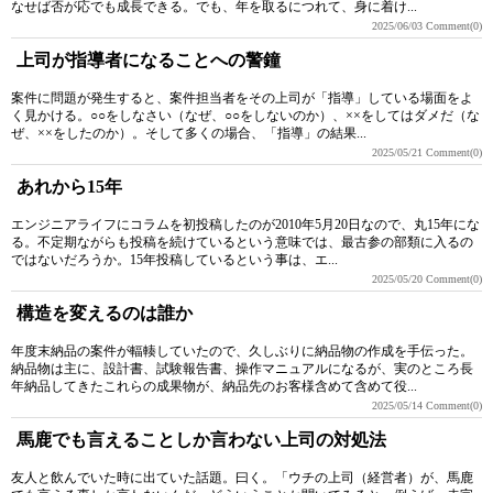
なせば否が応でも成長できる。でも、年を取るにつれて、身に着け...
2025/06/03
Comment(0)
上司が指導者になることへの警鐘
案件に問題が発生すると、案件担当者をその上司が「指導」している場面をよ
く見かける。○○をしなさい（なぜ、○○をしないのか）、××をしてはダメだ（な
ぜ、××をしたのか）。そして多くの場合、「指導」の結果...
2025/05/21
Comment(0)
あれから15年
エンジニアライフにコラムを初投稿したのが2010年5月20日なので、丸15年にな
る。不定期ながらも投稿を続けているという意味では、最古参の部類に入るの
ではないだろうか。15年投稿しているという事は、エ...
2025/05/20
Comment(0)
構造を変えるのは誰か
年度末納品の案件が輻輳していたので、久しぶりに納品物の作成を手伝った。
納品物は主に、設計書、試験報告書、操作マニュアルになるが、実のところ長
年納品してきたこれらの成果物が、納品先のお客様含めて含めて役...
2025/05/14
Comment(0)
馬鹿でも言えることしか言わない上司の対処法
友人と飲んでいた時に出ていた話題。曰く。「ウチの上司（経営者）が、馬鹿