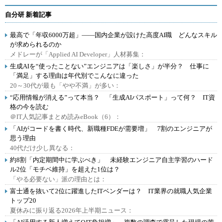
自分研 新着記事
最高で「年収6000万超」――国内企業が設けた高度AI職 どんなスキル
が求められるのか
メドレーが「Applied AI Developer」人材募集：
生成AIを“使ったことない”エンジニアは「楽しさ」が半分？ 仕事に
「満足」する理由は年代別でこんなに違った
20～30代が最も「やや不満」が多い：
“応用情報が消える”って本当？ 「生成AIパスポート」って何？ IT資
格の今を読む
＠IT人気記事まとめ読みeBook（6）：
「AIがコードを書く時代、新職種FDEが需要増」 7割のエンジニアが
思う理由
40代だけ少し異なる：
約8割「内定期間中に学ぶべき」 未経験エンジニア自主学習のハード
ル2位「モチベ維持」を超えた1位は？
「やる必要ない」派の理由とは：
富士通を抜いて2位に躍進したITベンダーは？ IT業界の就職人気企業
トップ20
夏休みに振り返る2026年上半期ニュース：