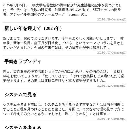
2025年1月25日、一橋大学名誉教授の野中郁次郎先生訃報の記事を見つけまし
た。野中先生は、失敗の研究者、知識経営の生みの親で、SECIモデルの開発
者、アジャイル型開発のフレームワーク「Scrum」の...
2025/01/29
Comment(0)
新しい年を迎えて（2025年）
あけまして、おめでとうございます。今年もよろしくお願いいたします。一昨
年前、新年一発目に盆正月が日常化している、というテーマでコラムを書かし
ていただきました。今回の年末年始は、その日常化が更に加速して...
2025/01/07
Comment(0)
手続きラプソディ
先日、契約変更の件で携帯ショップから電話があり、その時の会話。「奥様も
○○をお使いでしょうか」「使っています」「それでは奥様もご来店いただく必
要があります。その際には運転免許証など本人確認ができるもの...
2024/11/22
Comment(0)
システムで見る
システムを考える前回は、システムを考えるうえで重要なことは目的を明確に
することと理を見つけることだと論じた。今回は、そのなかで理の見つけ方に
ついて考えてみたいと思う。そもそも「理（ことわり）」とは事物...
2024/11/14
Comment(0)
システムを考える