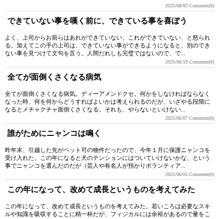
2025/08/05
Comment(0)
できていない事を嘆く前に、できている事を喜ぼう
よく、上司からお前らはあれができていない、これができていない、と怒られ
る。加えてこの手の上司は、できていない事ができるようになると、別のでき
ない事を見つけて文句を言う。人間だれしも完璧ではないので、で...
2025/06/19
Comment(0)
全てが面倒くさくなる病気
全てが面倒くさくなる病気。ディーアメンドクセ。何かをしなければならなく
なった時、何を何からどうすればよいかは考えられるのだが、いざやる段階に
なるとメチャクチャ面倒くさくなる。それも、やらないといけない...
2025/06/07
Comment(0)
誰がためにニャンコは鳴く
昨年末、引越した先がペット可の物件だったので、今年１月に保護ニャンコを
受け入れた。この年になると犬のテンションにはついていけないかな、という
事でニャンコを選んだのだが（芸人や有名人が預かりボランティア...
2025/06/05
Comment(0)
この年になって、改めて成長というものを考えてみた
この年になって、改めて成長というものを考えてみた。若いころは必要なスキ
ルや知識を吸収することに精一杯だが、フィジカルには余裕があるので量をこ