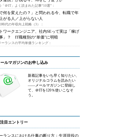
「＠IT」よく読まれた記事“10選”：
Iで何を変えたの？」と問われる今、転職で年
上がる人／上がらない人
AI時代の年収向上戦略（3）：
トワークエンジニア、社内SEって実は「稼げ
事」？ IT職種別の“単価”に明暗
フリーランスの平均単価ランキング：
メールマガジンのお申し込み
新着記事をいち早く知りたい、
オリジナルコラムを読みたい
――メールマガジンに登録し
て、＠ITを120％使いこなそ
う。
注目エントリー
ーランスにおける仕事の断り方：生涯現役の