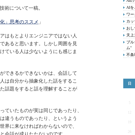
AI
AI
の技術について一稿。
ワー
カッ
化」思考のススメ
」
おし
天上
アはもとよりエンジニアではない人
ブル
であると思います。しかし周囲を見
ム"
けている人は少ないようにも感じま
不条
ができるかできないかは、会話して
人は自分から抽象化した話をするこ
日
た話題をすると話を理解することが
5
っていたものが実は同じであったり、
12
は違うものであったり、というよう
19
世界に来なければわからないので、
26
と会話が成りたたないのです。