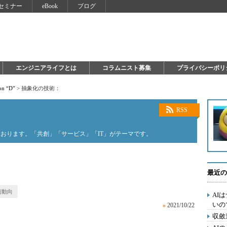
セミナー
eBook
ブログ
エンジニアライフとは
コラムニスト募集
プライバシーポリ
on “D”
>
抽象化の技術：
RSS
おります。「共創」「サービス」「IT」がテーマです。
最近の
術動向
AI
いの
»
2021/10/22
収斂