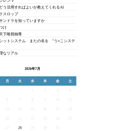
のジレンマ
をどう活用すればよいか教えてくれるAI
クスロップ
サンドラを知っていますか
つけ
天下唯我独尊
シットシステム またの名を "う○こシステ
理なリアル
2026年7月
月
火
水
木
金
土
1
2
3
4
6
7
8
9
10
11
13
14
15
16
17
18
20
21
22
23
24
25
27
28
29
30
31