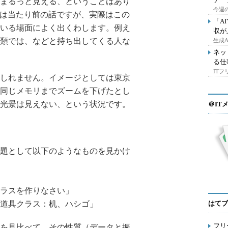
まるっと見える、ということはあり
今週の
プでは当たり前の話ですが、実際はこの
「A
いる場面によく出くわします。例え
収が
類では、などと持ち出してくる人な
生成
ネッ
る仕
IT
しれません。イメージとしては東京
同じメモリまでズームを下げたとし
光景は見えない、という状況です。
＠IT
題として以下のようなものを見かけ
ラスを作りなさい」
道具クラス：机、ハシゴ」
はてブ
フリ
を見比べて、その性質（データと振