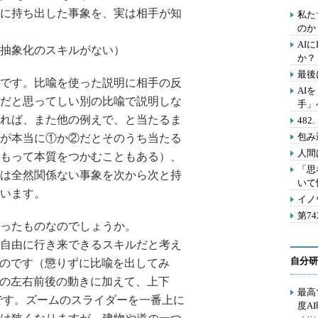
に持ち出した事象を、実は相手が知
私た
のか
AI
抽象化のスキルがない）
か？
最後
です。比喩を使った説明に相手の反
AI
だと思ってしい別の比喩で説明しな
手」
れば、また他の例えで、と当たるま
48
包み
が本当に①か②だとそのうち当たる
人間
もって本質をつかむこともある）、
「思
は全然関係ない事象を次から次と持
いて
います。
イノ
第7
ったものなのでしょうか。
自由に行き来できるスキルだと考え
自分研
なものです（懲りずに比喩を出してみ
面上の左右前後の動きに加えて、上下
最高
です。ズームのスライダーを一番上に
度A