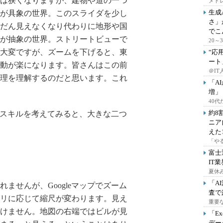
は狭くなりますが、建物や道の一つ
メドレ
生成
が具象の世界。このスライダを少し
さ」
だん見えなくなり代わりに地形や国
でこ
が抽象の世界。ストリートビューで
20
大変ですが、ズームを下げると、東
“応
ート
動が楽になります。皆さんはこの前
＠IT
理を理解するのだと思います。これ
「A
増」
40
約8
化のスキルを考えてみると、大きな二つ
ニア
えた
「や
富士
IT
夏休
「A
ませんが、Googleマップでズーム
査で
リに応じて縮尺が変わります。見え
重要
けません。地図の右端ではビルが見
「E
デー