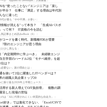
ーが「Applied AI Developer」人材募集：
AIを“使ったことない”エンジニアは「楽し
が半分？ 仕事に「満足」する理由は年代別
んなに違った
～30代が最も「やや不満」が多い：
用情報が消える”って本当？ 「生成AIパスポ
」って何？ IT資格の今を読む
人気記事まとめ読みeBook（6）：
Iがコードを書く時代、新職種FDEが需要
 7割のエンジニアが思う理由
代だけ少し異なる：
割「内定期間中に学ぶべき」 未経験エンジ
自主学習のハードル2位「モチベ維持」を超
1位は？
る必要ない」派の理由とは：
通を抜いて2位に躍進したITベンダーは？
業界の就職人気企業トップ20
みに振り返る2026年上半期ニュース：
I活用する新人増えてOJT負担増」 複数の調
露呈した現場の苦悩
なのは「AIに代替されにくい本質的な自走力」：
xcel好き」では進化できない、「Excel/CSVで
タ連携」が残る今、AIをどう使うか