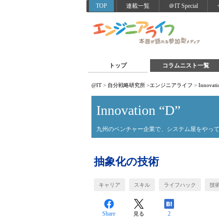
TOP
連載一覧
＠IT Special
トップ
コラムニスト一覧
@IT
>
自分戦略研究所
>
エンジニアライフ
>
Innovati
Innovation “D”
九州のベンチャー企業で、システム屋をやって
抽象化の技術
キャリア
スキル
ライフハック
技
Share
2
見る