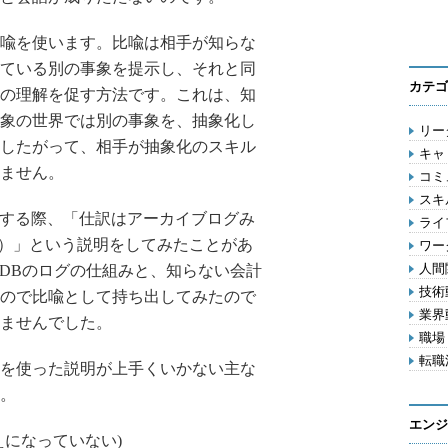
喩を使います。比喩は相手が知らな
ている別の事象を提示し、それと同
カテゴ
の理解を促す方法です。これは、知
象の世界では別の事象を、抽象化し
リーダ
したがって、相手が抽象化のスキル
キャリ
ません。
コミ
スキル
をする際、「仕訳はアーカイブログみ
ライフ
グ）」という説明をしてみたことがあ
ワー
人間関
るDBのログの仕組みと、知らない会計
技術動
ので比喩として持ち出してみたので
業界動
ませんでした。
職場 
転職活
を使った説明が上手くいかない主な
。
エンジ
えになっていない)