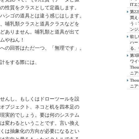
IT
の性質をクラスとして定義します。
第2
ハシゴの道具とは違う感じはします。
買え
、哺乳類クラスと道具クラスなどを
う：
ンジ
どありません。哺乳類と道具が出て
欲し
ムやねん！
ハー
への回答はただ一つ、「無理です」。
る、
第3
ワイ
計をする際には、
Th
ニア
Th
ニア
せんし、もしくはドローツールを設
オブジェクト、ネコと机を四本足の
現実的でしょう。要は何のシステム
は変わるということです。言い換え
くは抽象化の方向が必要になるとい