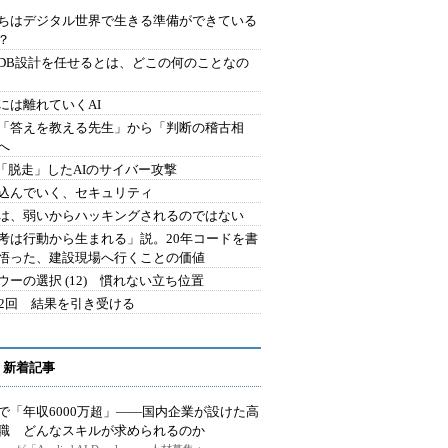
ちはデジタル世界で生きる準備ができている
？
にDB設計を任せるとは、どこの何のことなの
には離れていくAI
を「答えを教える先生」から「判断の稽古相
へ
2.「脱走」したAIのサイバー攻撃
込んでいく、セキュリティ
は、弱いからハッキングされるのではない
考は行動から生まれる」説。20年コードを書
悟った、建設現場へ行くことの価値
ウーの選択 (12) 慣れない立ち位置
42回 結果を引き受ける
 新着記事
で「年収6000万超」――国内企業が設けた高
I職 どんなスキルが求められるのか