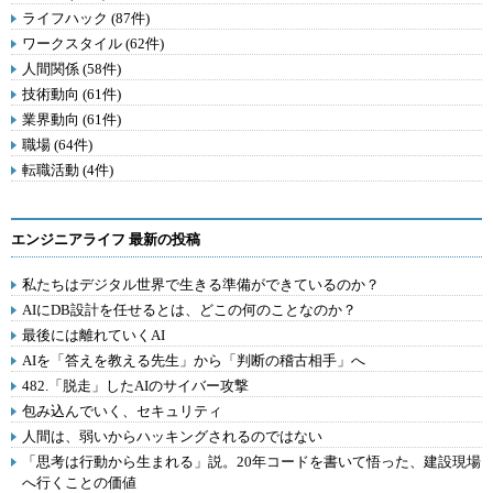
ライフハック (87件)
ワークスタイル (62件)
人間関係 (58件)
技術動向 (61件)
業界動向 (61件)
職場 (64件)
転職活動 (4件)
エンジニアライフ 最新の投稿
私たちはデジタル世界で生きる準備ができているのか？
AIにDB設計を任せるとは、どこの何のことなのか？
最後には離れていくAI
AIを「答えを教える先生」から「判断の稽古相手」へ
482.「脱走」したAIのサイバー攻撃
包み込んでいく、セキュリティ
人間は、弱いからハッキングされるのではない
「思考は行動から生まれる」説。20年コードを書いて悟った、建設現場
へ行くことの価値