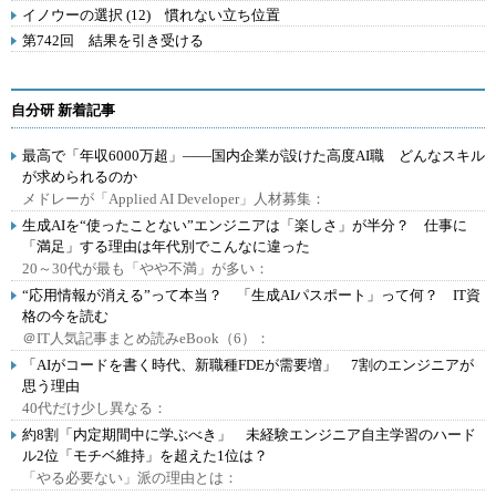
イノウーの選択 (12) 慣れない立ち位置
第742回 結果を引き受ける
自分研 新着記事
最高で「年収6000万超」――国内企業が設けた高度AI職 どんなスキル
が求められるのか
メドレーが「Applied AI Developer」人材募集：
生成AIを“使ったことない”エンジニアは「楽しさ」が半分？ 仕事に
「満足」する理由は年代別でこんなに違った
20～30代が最も「やや不満」が多い：
“応用情報が消える”って本当？ 「生成AIパスポート」って何？ IT資
格の今を読む
＠IT人気記事まとめ読みeBook（6）：
「AIがコードを書く時代、新職種FDEが需要増」 7割のエンジニアが
思う理由
40代だけ少し異なる：
約8割「内定期間中に学ぶべき」 未経験エンジニア自主学習のハード
ル2位「モチベ維持」を超えた1位は？
「やる必要ない」派の理由とは：