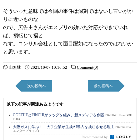
そういった意味では今回の事件は深刻ではないし言いがか
りに近いものな
ので、広告主さんがエスプリの効いた対応ができていれ
ば、禍転じて福と
なす。コンサル会社として面目躍如になったのではないか
と思います。
山無駄
2021/10/07 10:16:52
Comment(0)
次の投稿へ
前の投稿へ
以下の記事が関連あるようです
GOETHEとFINCHIがタッグを組み、新メディアを創設
PR(FINCHI on GOE
THE)
大阪ガスに学ぶ！ 大手企業が生成AI導入を成功させる理由
PR(ITmedia
エンタープライズ)
Recommended by