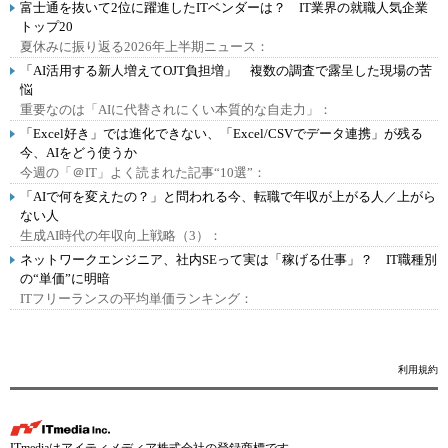
富士通を抜いて2位に躍進したITベンダーは？ IT業界の就職人気企業
トップ20
夏休みに振り返る2026年上半期ニュース：
「AI活用する新人増えてOJT負担増」 複数の調査で露呈した現場の苦
悩
重要なのは「AIに代替されにくい本質的な自走力」：
「Excel好き」では進化できない、「Excel/CSVでデータ連携」が残る
今、AIをどう使うか
今週の「＠IT」よく読まれた記事“10選”：
「AIで何を変えたの？」と問われる今、転職で年収が上がる人／上がら
ない人
生成AI時代の年収向上戦略（3）：
ネットワークエンジニア、社内SEって実は「稼げる仕事」？ IT職種別
の“単価”に明暗
ITフリーランスの平均単価ランキング：
利用規約