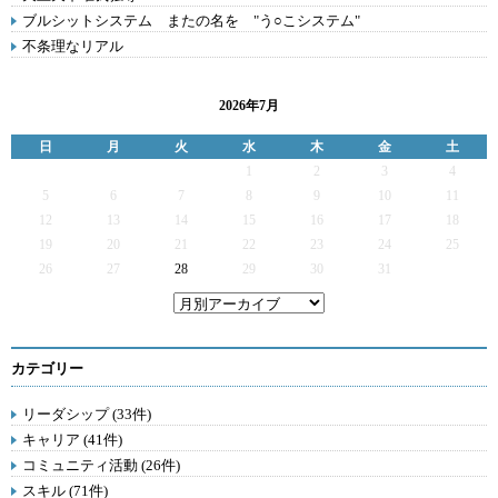
ブルシットシステム またの名を "う○こシステム"
不条理なリアル
2026年7月
日
月
火
水
木
金
土
1
2
3
4
5
6
7
8
9
10
11
12
13
14
15
16
17
18
19
20
21
22
23
24
25
26
27
28
29
30
31
カテゴリー
リーダシップ (33件)
キャリア (41件)
コミュニティ活動 (26件)
スキル (71件)