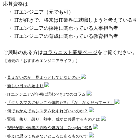
応募資格は
・ ITエンジニア（元でも可）
・ ITが好きで、将来はIT業界に就職しようと考えている学
・ ITエンジニアの採用に関わっている人事担当者
・ ITエンジニアの育成に関わっている教育担当者
ご興味のある方は
コラムニスト募集ページ
をご覧ください。
【過去の「おすすめエンジニアライフ」】
・
見えないのか、見ようとしていないのか
・
新しい日々の始まり
・
ITエンジニアが年初に読むべき3つのコラム
・
「クリスマスにせいこう体験だ!!」「な、なんだってー!?」
・
何でもかんでもシステム化すればいいのか？
・
緊張、焦り、怒り、熱中、成功に共通するものとは
・
視野が狭い医者の判断や処方は、Googleに劣る
・
答えは思ってもみないところにあるものです