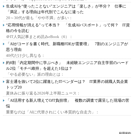
生成AIを“使ったことない”エンジニアは「楽しさ」が半分？ 仕事に
「満足」する理由は年代別でこんなに違った
20～30代が最も「やや不満」が多い：
“応用情報が消える”って本当？ 「生成AIパスポート」って何？ IT資
格の今を読む
＠IT人気記事まとめ読みeBook（6）：
「AIがコードを書く時代、新職種FDEが需要増」 7割のエンジニアが
思う理由
40代だけ少し異なる：
約8割「内定期間中に学ぶべき」 未経験エンジニア自主学習のハード
ル2位「モチベ維持」を超えた1位は？
「やる必要ない」派の理由とは：
富士通を抜いて2位に躍進したITベンダーは？ IT業界の就職人気企業
トップ20
夏休みに振り返る2026年上半期ニュース：
「AI活用する新人増えてOJT負担増」 複数の調査で露呈した現場の苦
悩
重要なのは「AIに代替されにくい本質的な自走力」：
利用規約