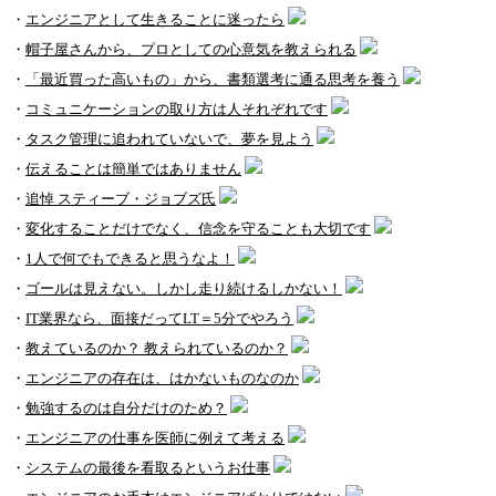
・
エンジニアとして生きることに迷ったら
・
帽子屋さんから、プロとしての心意気を教えられる
・
「最近買った高いもの」から、書類選考に通る思考を養う
・
コミュニケーションの取り方は人それぞれです
・
タスク管理に追われていないで、夢を見よう
・
伝えることは簡単ではありません
・
追悼 スティーブ・ジョブズ氏
・
変化することだけでなく、信念を守ることも大切です
・
1人で何でもできると思うなよ！
・
ゴールは見えない。しかし走り続けるしかない！
・
IT業界なら、面接だってLT＝5分でやろう
・
教えているのか？ 教えられているのか？
・
エンジニアの存在は、はかないものなのか
・
勉強するのは自分だけのため？
・
エンジニアの仕事を医師に例えて考える
・
システムの最後を看取るというお仕事