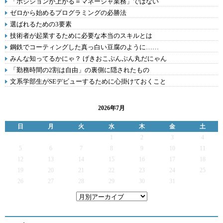
「ポジションが上がる＝マネージャ業務」ではない
ゼロから始めるプログラミングの必勝法
選ばれるための3要素
技術者が起業するために必要な本当のスキルとは
鋼鉄でコーティングした真っ白い豆腐のように……
みんな知ってるかにゃ？ げきおこぷんぷん丸だにゃん
「勤務時間の2割は自由」の裏側に隠されたもの
文系学部生がSEデビューするために心掛けておくこと
2026年7月
日
月
火
水
木
金
土
1
2
3
4
5
6
7
8
9
10
11
12
13
14
15
16
17
18
19
20
21
22
23
24
25
26
27
28
29
30
31