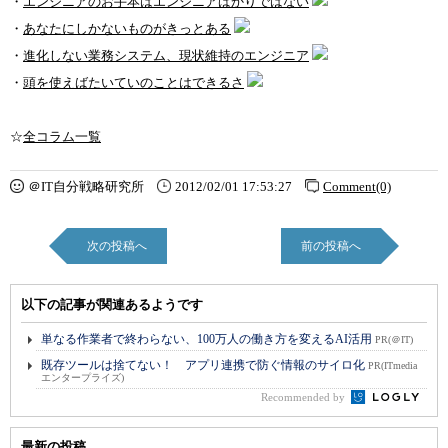
・
エンジニアのお手本はエンジニアばかりではない
・
あなたにしかないものがきっとある
・
進化しない業務システム、現状維持のエンジニア
・
頭を使えばたいていのことはできるさ
☆
全コラム一覧
＠IT自分戦略研究所
2012/02/01 17:53:27
Comment(0)
次の投稿へ
前の投稿へ
以下の記事が関連あるようです
単なる作業者で終わらない、100万人の働き方を変えるAI活用
PR(＠IT)
既存ツールは捨てない！ アプリ連携で防ぐ情報のサイロ化
PR(ITmedia
エンタープライズ)
Recommended by
最新の投稿