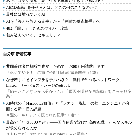
私たちはデジタル世界で生きる準備ができているのか？
AIにDB設計を任せるとは、どこの何のことなのか？
最後には離れていくAI
AIを「答えを教える先生」から「判断の稽古相手」へ
482.「脱走」したAIのサイバー攻撃
包み込んでいく、セキュリティ
自分研 新着記事
共同著作者に無断で改変したので、2800万円請求します
「訴えてやる！」の前に読む IT訴訟 徹底解説（138）：
なぜ若手こそインフラを学ぶべき？ 無料で学べるネットワーク、
Linux、サーバ＆ストレージのeBook
「触ったことないから分からん」「原因不明だが再起動」をこっそり卒
業：
AI時代の「Markdown負債」と「レガシー脱却」の壁、エンジニアが直
面する新・旧の課題
今週の「＠IT」よく読まれた記事“10選”：
最高で「年収6000万超」――国内企業が設けた高度AI職 どんなスキル
が求められるのか
メドレーが「Applied AI Developer」人材募集：