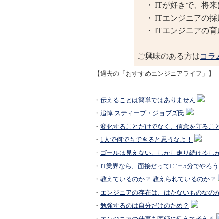
・ ITが好きで、将来
・ ITエンジニアの
・ ITエンジニアの
ご興味のある方は
コラ
【過去の「おすすめエンジニアライフ」】
・
伝えることは簡単ではありません
・
追悼 スティーブ・ジョブズ氏
・
変化することだけでなく、信念を守るこ
・
1人で何でもできると思うなよ！
・
ゴールは見えない。しかし走り続けるし
・
IT業界なら、面接だってLT＝5分でやろう
・
教えているのか？ 教えられているのか？
・
エンジニアの存在は、はかないものなの
・
勉強するのは自分だけのため？