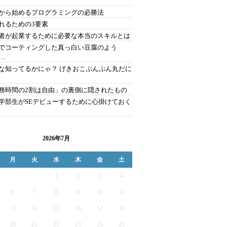
から始めるプログラミングの必勝法
れるための3要素
者が起業するために必要な本当のスキルとは
でコーティングした真っ白い豆腐のよう
…
な知ってるかにゃ？ げきおこぷんぷん丸だに
務時間の2割は自由」の裏側に隠されたもの
学部生がSEデビューするために心掛けておく
2026年7月
月
火
水
木
金
土
1
2
3
4
6
7
8
9
10
11
13
14
15
16
17
18
20
21
22
23
24
25