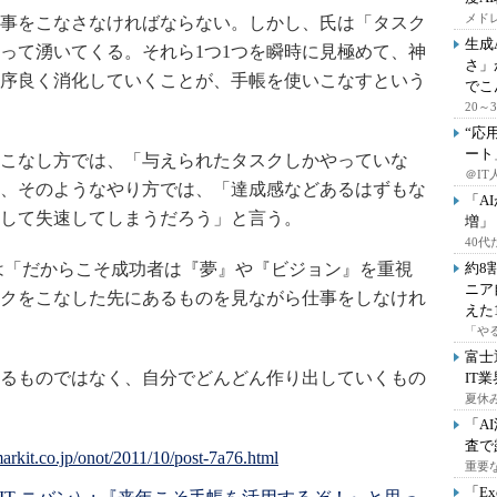
メドレ
事をこなさなければならない。しかし、氏は「タスク
生成
って湧いてくる。それら1つ1つを瞬時に見極めて、神
さ」
序良く消化していくことが、手帳を使いこなすという
でこ
20
“応
ート
こなし方では、「与えられたタスクしかやっていな
＠IT
、そのようなやり方では、「達成感などあるはずもな
「A
して失速してしまうだろう」と言う。
増」
40
は「だからこそ成功者は『夢』や『ビジョン』を重視
約8
ニア
クをこなした先にあるものを見ながら仕事をしなけれ
えた
「や
富士
るものではなく、自分でどんどん作り出していくもの
IT
夏休
「A
査で
重要
「E