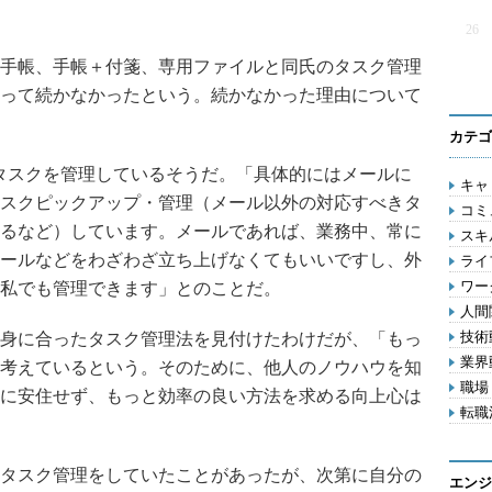
26
手帳、手帳＋付箋、専用ファイルと同氏のタスク管理
って続かなかったという。続かなかった理由について
カテゴ
てタスクを管理しているそうだ。「具体的にはメールに
キャリ
スクピックアップ・管理（メール以外の対応すべきタ
コミ
るなど）しています。メールであれば、業務中、常に
スキル
ールなどをわざわざ立ち上げなくてもいいですし、外
ライフ
ワー
私でも管理できます」とのことだ。
人間関
技術動
身に合ったタスク管理法を見付けたわけだが、「もっ
業界動
考えているという。そのために、他人のノウハウを知
職場 
に安住せず、もっと効率の良い方法を求める向上心は
転職活
タスク管理をしていたことがあったが、次第に自分の
エンジ