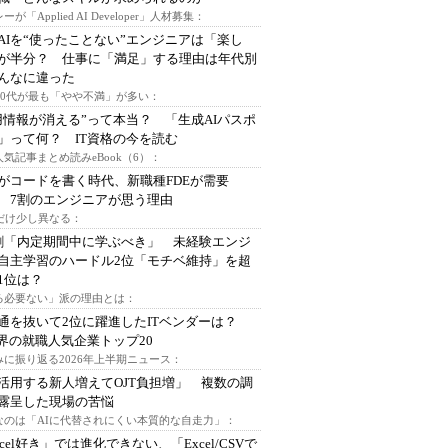
ーが「Applied AI Developer」人材募集：
AIを“使ったことない”エンジニアは「楽し
が半分？ 仕事に「満足」する理由は年代別
んなに違った
～30代が最も「やや不満」が多い：
用情報が消える”って本当？ 「生成AIパスポ
」って何？ IT資格の今を読む
人気記事まとめ読みeBook（6）：
Iがコードを書く時代、新職種FDEが需要
 7割のエンジニアが思う理由
代だけ少し異なる：
割「内定期間中に学ぶべき」 未経験エンジ
自主学習のハードル2位「モチベ維持」を超
1位は？
る必要ない」派の理由とは：
通を抜いて2位に躍進したITベンダーは？
業界の就職人気企業トップ20
みに振り返る2026年上半期ニュース：
I活用する新人増えてOJT負担増」 複数の調
露呈した現場の苦悩
なのは「AIに代替されにくい本質的な自走力」：
xcel好き」では進化できない、「Excel/CSVで