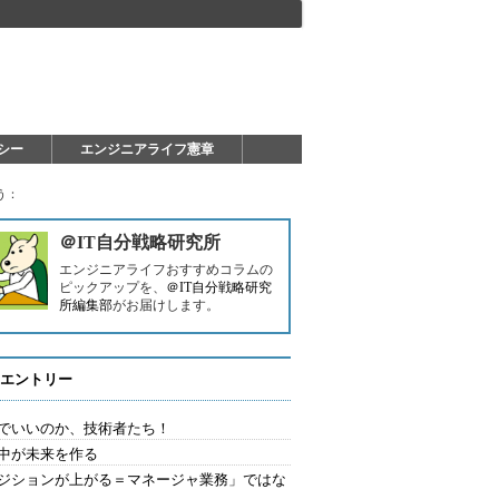
シー
エンジニアライフ憲章
う：
＠IT自分戦略研究所
エンジニアライフおすすめコラムの
ピックアップを、
＠IT自分戦略研究
所編集部
がお届けします。
エントリー
でいいのか、技術者たち！
中が未来を作る
ジションが上がる＝マネージャ業務」ではな