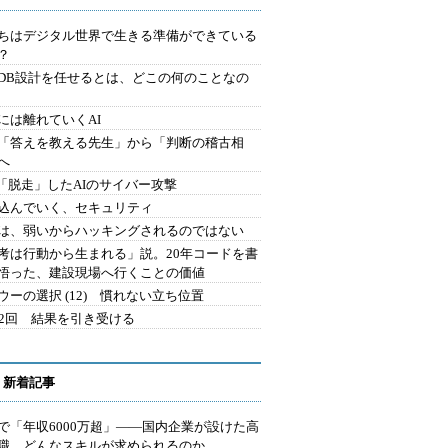
ちはデジタル世界で生きる準備ができている
？
にDB設計を任せるとは、どこの何のことなの
には離れていくAI
を「答えを教える先生」から「判断の稽古相
へ
2.「脱走」したAIのサイバー攻撃
込んでいく、セキュリティ
は、弱いからハッキングされるのではない
考は行動から生まれる」説。20年コードを書
悟った、建設現場へ行くことの価値
ウーの選択 (12) 慣れない立ち位置
42回 結果を引き受ける
 新着記事
で「年収6000万超」――国内企業が設けた高
I職 どんなスキルが求められるのか