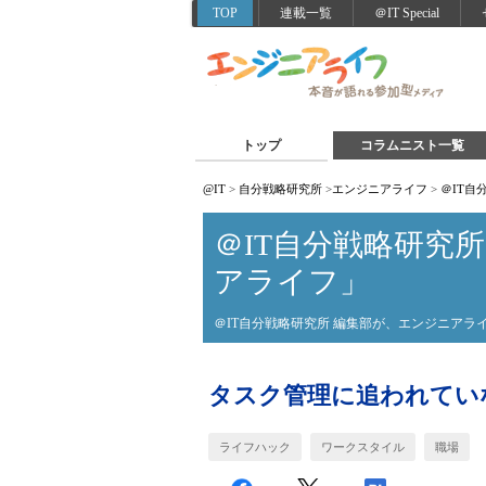
TOP
連載一覧
＠IT Special
トップ
コラムニスト一覧
@IT
>
自分戦略研究所
>
エンジニアライフ
>
＠IT
＠IT自分戦略研究
アライフ」
＠IT自分戦略研究所 編集部が、エンジニア
タスク管理に追われてい
ライフハック
ワークスタイル
職場