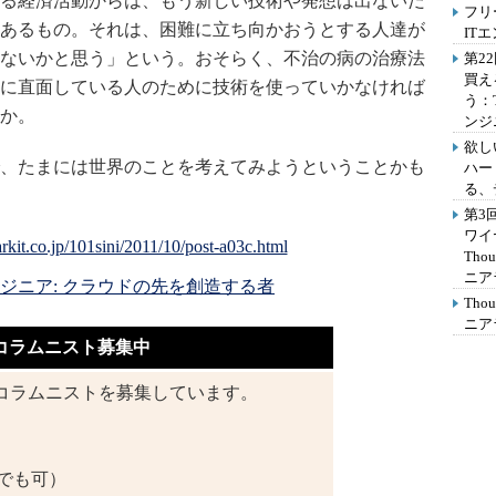
る経済活動からは、もう新しい技術や発想は出ないだ
フリ
あるもの。それは、困難に立ち向かおうとする人達が
IT
ないかと思う」という。おそらく、不治の病の治療法
第2
買え
に直面している人のために技術を使っていかなければ
う：
か。
ンジ
欲し
、たまには世界のことを考えてみようということかも
ハー
る、
第3
ワイ
Th
ニア
ンジニア: クラウドの先を創造する者
Th
ニア
コラムニスト募集中
コラムニストを募集しています。
でも可）