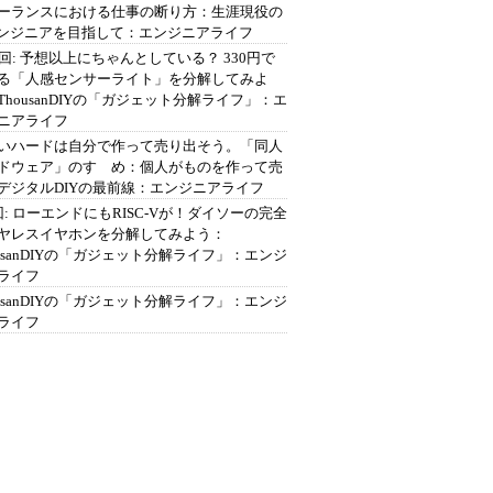
ーランスにおける仕事の断り方：生涯現役の
エンジニアを目指して：エンジニアライフ
2回: 予想以上にちゃんとしている？ 330円で
る「人感センサーライト」を分解してみよ
ThousanDIYの「ガジェット分解ライフ」：エ
ニアライフ
いハードは自分で作って売り出そう。「同人
ドウェア」のすゝめ：個人がものを作って売
デジタルDIYの最前線：エンジニアライフ
回: ローエンドにもRISC-Vが！ダイソーの完全
ヤレスイヤホンを分解してみよう：
ousanDIYの「ガジェット分解ライフ」：エンジ
ライフ
ousanDIYの「ガジェット分解ライフ」：エンジ
ライフ