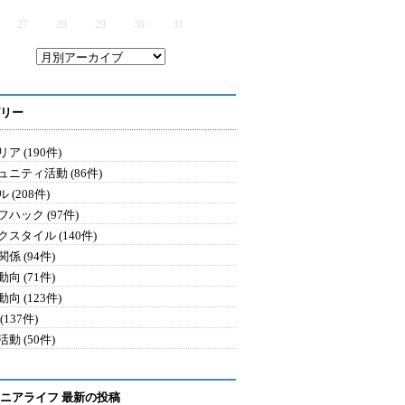
27
28
29
30
31
リー
ア (190件)
ュニティ活動 (86件)
 (208件)
ハック (97件)
クスタイル (140件)
係 (94件)
向 (71件)
向 (123件)
(137件)
動 (50件)
ニアライフ 最新の投稿