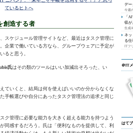
イチバン、IT ニバン）: 『来年こそ手帳を活用するぞ！』と思っ
デー
ているヒトへ
今週の
「A
を創造する者
収が
生成
ネッ
、スケジュール管理サイトなど、最近はタスク管理に
る仕
。企業で働いている方なら、グループウェアに予定が
IT
いると思う。
＠IT
ubis氏
はその類のツールはいい加減出そろった、い
えていくと、結局は何を使えばいいのか分からなくな
た手帳選びや自分にあったタスク管理法の追求と同じ
スク管理に必要な能力を大きく超える能力を持つよう
はてブ
が同感するだろう。氏は「便利なものを提供して、利