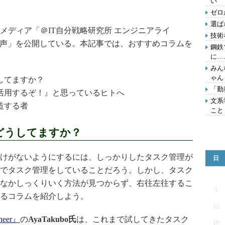
い
ゼロ
選ば
ディア「＠IT自分戦略研究所 エンジニアライ
技術
の声」を公開している。本記事では、おすすめコラムを
鋼鉄
に…
みん
ゃん
してますか？
「勤
活用するぞ！』と思っているヒトへ
文系
造する者
こと
どうしてますか？
けがないようにするには、しっかりしたタスク管理が
日
でタスク管理をしていることだろう。しかし、タスク
なかしっくりいく方法が見つからず、右往左往するこ
5
るコラムを紹介しよう。
12
eer』
の
AyaTakubo氏
は、これまで試してきたタスク
19