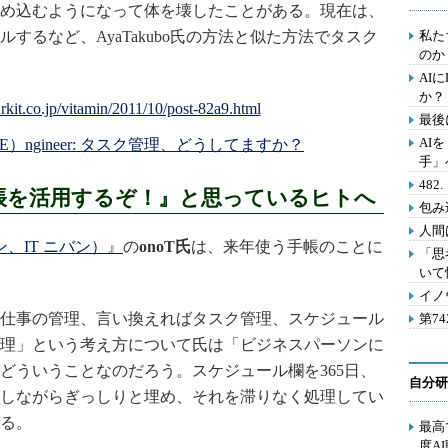
め込むようになって体を壊したことがある。現在は、
するなど、AyaTakubo氏の方法と似た方法でタスク
私た
のか
AI
か？
最後
AI
（E）ngineer: タスク管理、どうしてますか？
手」
48
帳を活用するぞ！』と思っているヒトへ
包み
人間
チバン、IT ニバン）』
の
onoT氏
は、来年使う手帳のことに
「思
いて
イノ
仕事の管理、言い換えればタスク管理、スケジュール
第7
理」という考え方について氏は「ビジネスパーソンに
どういうことなのだろう。スケジュール欄を365日、
自分研
しながらぎっしりと埋め、それを滞りなく処理してい
る。
最高
度A