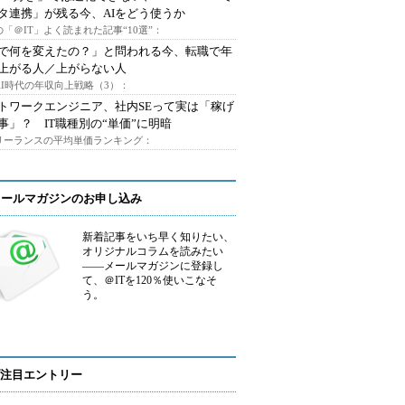
タ連携」が残る今、AIをどう使うか
「＠IT」よく読まれた記事“10選”：
Iで何を変えたの？」と問われる今、転職で年
上がる人／上がらない人
AI時代の年収向上戦略（3）：
トワークエンジニア、社内SEって実は「稼げ
事」？ IT職種別の“単価”に明暗
フリーランスの平均単価ランキング：
メールマガジンのお申し込み
新着記事をいち早く知りたい、
オリジナルコラムを読みたい
――メールマガジンに登録し
て、＠ITを120％使いこなそ
う。
注目エントリー