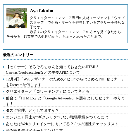
AyaTakubo
クリエイター・エンジニア専門の人材エージェント「
ウェブ
スタッフ
」で企画・マーケを担当しているアラサー子持ち女
子です。
数多くのクリエイター・エンジニアの方々を見てきたからこ
そ分かる、IT業界での処世術から、ちょっと思ったことまで。
最近のエントリー
【セミナー】そろそろちゃんと知っておきたいHTML5-
Canvas/Geoloacationなどの主要APIについて
12月9日「Webデザイナーのための”ゼロ”からはじめるPHP セミナー」
をUstream配信します
クリエイターと「コワーキング」について考える
仙台で「HTML5」と「Google Adwords」を題材としたセミナーやりま
す！
タスク管理、どうしてますか？
エンジニア同士が”ギクシャク”しない職場環境をつくるには
あなたはWebクリエイターに向いてる？ 8つの適性チェックリスト
歩み寄るデザイナーとエンジニア