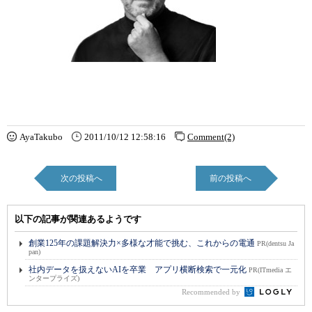
AyaTakubo
2011/10/12 12:58:16
Comment(2)
次の投稿へ
前の投稿へ
以下の記事が関連あるようです
創業125年の課題解決力×多様な才能で挑む、これからの電通
PR(dentsu Ja
pan)
社内データを扱えないAIを卒業 アプリ横断検索で一元化
PR(ITmedia エ
ンタープライズ)
Recommended by