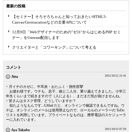
最新の投稿
【セミナー】そろそろちゃんと知っておきたいHTML5-
Canvas/Geoloacationなどの主要APIについて
12月9日「Webデザイナーのための”ゼロ”からはじめるPHP セミ
ナー」をUstream配信します
クリエイターと「コワーキング」について考える
コメント
2011/10/12 21:41
Jitta
> 月イチのカゼに、中耳炎・おたふく・熱性痙攣
お疲れ様です。ウチも、息子、娘と二人分、乗り越えてきました。小学三
年生くらいまで続きますので（人による）、まだまだ気が抜けませんね。
> 皆さんはタスク管理、どうしていますか？
似たようなもんです...GMail だと、オンラインで確認できるんですね。ウ
チは、オンラインのメールは使用禁止なので、ローカルのメーラーの ToDo
リストを利用しています。プライベートなものは、携帯電話のスケジューラ
ーに入れています。
2011/10/13 07:59
Aya Takubo