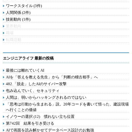
ワークスタイル (3件)
人間関係 (2件)
技術動向 (1件)
業界動向
職場
転職活動
エンジニアライフ 最新の投稿
最後には離れていくAI
AIを「答えを教える先生」から「判断の稽古相手」へ
482.「脱走」したAIのサイバー攻撃
包み込んでいく、セキュリティ
人間は、弱いからハッキングされるのではない
「思考は行動から生まれる」説。20年コードを書いて悟った、建設現場
へ行くことの価値
イノウーの選択 (12) 慣れない立ち位置
第742回 結果を引き受ける
AIで画面を読み解かせてデータベース設計のお勉強