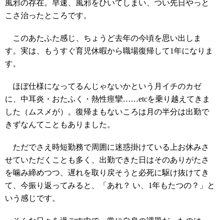
風邪の存在。早速、風邪をひいてしまい、つい先日やっと
こさ治ったところです。
このあたふた感じ、ちょうど去年の今頃を思い出しま
す。実は、もうすぐ育児休暇から職場復帰して1年になりま
す。
ほぼ仕様になってるんじゃないかという月イチのカゼ
に、中耳炎・おたふく・熱性痙攣……etcを乗り越えてきま
した（ムスメが）。復帰まもないころは月の半分は出勤で
きずなんてこともありました。
ただでさえ時短勤務で周囲に迷惑掛けている上お休みさ
せていただくことも多く、出勤できた日はそのありがたさ
を噛み締めつつ、遅れを取り戻そうと必死に駆け抜けてき
て、今振り返ってみると、「あれ？ い、1年もたつの？」と
いう感じです。