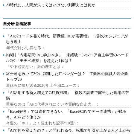
AI時代に、人間が失ってはいけない判断力とは何か
自分研 新着記事
「AIがコードを書く時代、新職種FDEが需要増」 7割のエンジニアが
思う理由
40代だけ少し異なる：
約8割「内定期間中に学ぶべき」 未経験エンジニア自主学習のハード
ル2位「モチベ維持」を超えた1位は？
「やる必要ない」派の理由とは：
富士通を抜いて2位に躍進したITベンダーは？ IT業界の就職人気企業
トップ20
夏休みに振り返る2026年上半期ニュース：
「AI活用する新人増えてOJT負担増」 複数の調査で露呈した現場の苦
悩
重要なのは「AIに代替されにくい本質的な自走力」：
「Excel好き」では進化できない、「Excel/CSVでデータ連携」が残る
今、AIをどう使うか
今週の「＠IT」よく読まれた記事“10選”：
「AIで何を変えたの？」と問われる今、転職で年収が上がる人／上がら