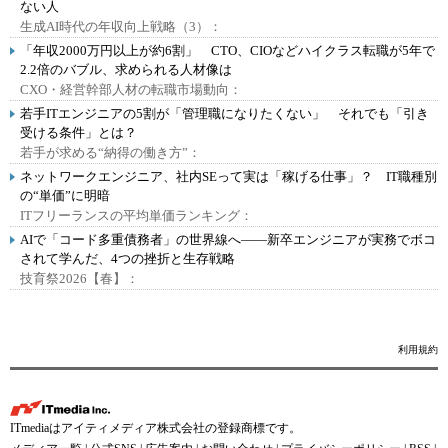
ない人
生成AI時代の年収向上戦略（3）：
「年収2000万円以上が約6割」 CTO、CIOなどハイクラス転職が5年で
2.2倍のバブル、求められる人材像は
CXO・経営幹部人材の転職市場動向：
若手ITエンジニアの5割が「管理職になりたくない」 それでも「引き
受ける条件」とは？
若手が求める“納得の働き方”：
ネットワークエンジニア、社内SEって実は「稼げる仕事」？ IT職種別
の“単価”に明暗
ITフリーランスの平均単価ランキング：
AIで「コード多重債務者」の世界線へ――新卒エンジニアが実務でボコ
されて学んだ、4つの挫折と生存戦略
技育祭2026【春】：
利用規約
ITmediaはアイティメディア株式会社の登録商標です。