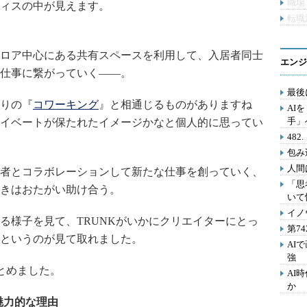
職場
ィスの中が見えます。
転職
ロア中心にある共有スペースを利用して、入居者同士
エンジ
仕事に繋がっていく――。
最後
りの『
コワーキング
』と相通じるものがありますね
AI
手」
イベートが保たれたイメージかなと個人的に思ってい
48
包み
人間
者とコラボレーションして新たな仕事を創っていく、
「思
きはおたがい助け合う。
いて
イノ
様子を見て、TRUNKがいかにクリエイターにとっ
第7
というのが見て取れました。
AI
強
とめました。
AI
か
魅力的な理由