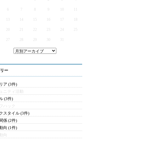
6
7
8
9
10
11
13
14
15
16
17
18
20
21
22
23
24
25
27
28
29
30
31
リー
ア (3件)
ュニティ活動
 (3件)
フハック
クスタイル (3件)
係 (2件)
向 (1件)
動向