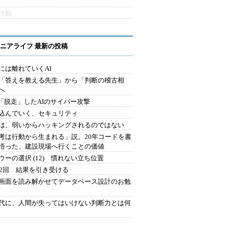
活動
ニアライフ 最新の投稿
には離れていくAI
を「答えを教える先生」から「判断の稽古相
へ
2.「脱走」したAIのサイバー攻撃
込んでいく、セキュリティ
は、弱いからハッキングされるのではない
考は行動から生まれる」説。20年コードを書
悟った、建設現場へ行くことの価値
ウーの選択 (12) 慣れない立ち位置
42回 結果を引き受ける
で画面を読み解かせてデータベース設計のお勉
時代に、人間が失ってはいけない判断力とは何