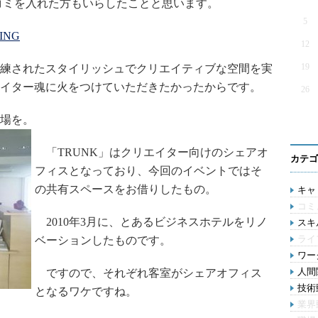
コミを入れた方もいらしたことと思います。
5
RING
12
19
練されたスタイリッシュでクリエイティブな空間を実
イター魂に火をつけていただきたかったからです。
26
場を。
「TRUNK」はクリエイター向けのシェアオ
カテゴ
フィスとなっており、今回のイベントではそ
の共有スペースをお借りしたもの。
キャリ
コミ
2010年3月に、とあるビジネスホテルをリノ
スキル
ライ
ベーションしたものです。
ワー
人間関
ですので、それぞれ客室がシェアオフィス
技術動
となるワケですね。
業界