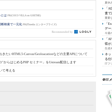
夏休
「A
査で
みとは
PR(COCO VILLA on GOETHE)
重要
「E
横断検索で一元化
PR(ITmedia エンタープライズ)
デー
Recommended by
今週の
「A
収が
生成
TML5-Canvas/Geoloacationなどの主要APIについて
ネッ
る仕
”からはじめるPHP セミナー」をUstream配信します
IT
いて考える
＠IT