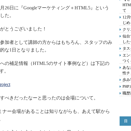
HTM
26日に『Googleマーケティング＋HTML5』という
て
した。
12
じめ
がとうございました！
クリ
仙台で
した
参加者として講師の方からはもちろん、スタッフのみ
タス
的な1日となりました。
エン
つく
の補足情報（HTML5のサイト事例など）は下記の
あな
ます。
性チ
歩み
oject
PH
職歴
すべきだったなーと思ったのは会場について。
ミナー会場があることは知りながらも、あえて駅から
。
日