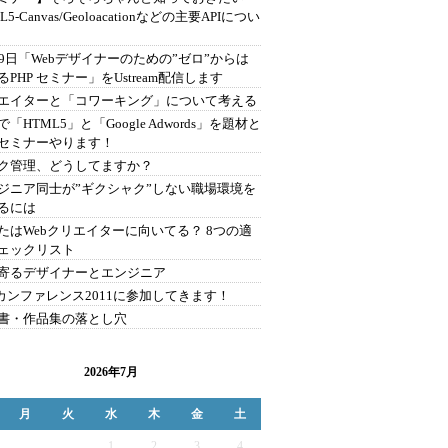
L5-Canvas/Geoloacationなどの主要APIについ
月9日「Webデザイナーのための”ゼロ”からは
るPHP セミナー」をUstream配信します
エイターと「コワーキング」について考える
「HTML5」と「Google Adwords」を題材と
セミナーやります！
ク管理、どうしてますか？
ジニア同士が”ギクシャク”しない職場環境を
るには
たはWebクリエイターに向いてる？ 8つの適
ェックリスト
寄るデザイナーとエンジニア
Pカンファレンス2011に参加してきます！
書・作品集の落とし穴
2026年7月
月
火
水
木
金
土
1
2
3
4