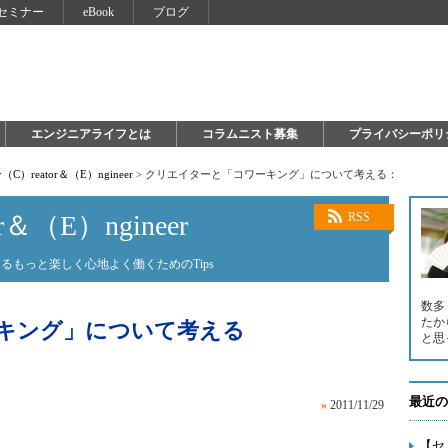
セミナー
eBook
ブログ
エンジニアライフとは
コラムニスト募集
プライバシーポリ
C）reator＆（E）ngineer
>
クリエイターと「コワーキング」について考える：
＆（E）ngineer
RSS
もっと楽しく心地よく働くためのTips
数多
たか
キング」について考える
と思
最近の
»
2011/11/29
【セ