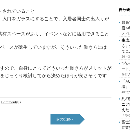
自分研
トされていること
、入口をガラスにすることで、入居者同士の出入りが
最高
度A
共有スペースがあり、イベントなどに活用できること
メドレ
生成
さ」
ペースが誕生していますが、そういった働き方には一
でこ
20
“応
すので、自身にとってどういった働き方がメリットが
ート
＠IT
をじっくり検討してから決めたほうが良さそうです
「A
増」
40
約8
Comment(0)
ニア
えた
「や
前の投稿へ
富士
IT