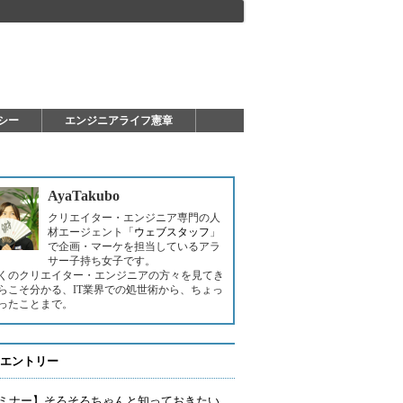
シー
エンジニアライフ憲章
AyaTakubo
クリエイター・エンジニア専門の人
材エージェント「
ウェブスタッフ
」
で企画・マーケを担当しているアラ
サー子持ち女子です。
くのクリエイター・エンジニアの方々を見てき
らこそ分かる、IT業界での処世術から、ちょっ
ったことまで。
エントリー
ミナー】そろそろちゃんと知っておきたい