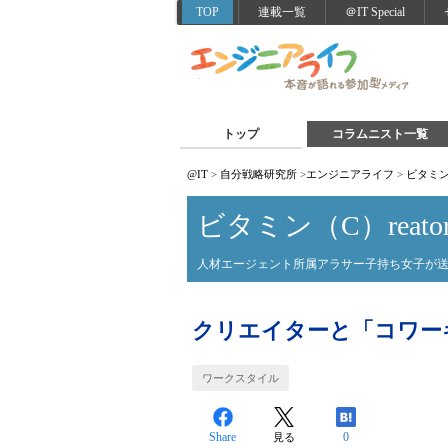
TOP
連載一覧
＠IT Special
トップ
コラムニスト一覧
@IT
>
自分戦略研究所
>
エンジニアライフ
>
ビタミン（
ビタミン（C）reator
人材エージェント所属アラサー子持ち女子が送る
クリエイターと「コワー
ワークスタイル
Share
0
見る