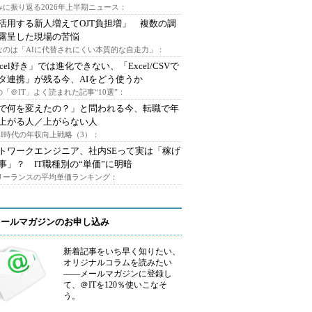
みに振り返る2026年上半期ニュース：
I活用する新人増えてOJT負担増」 複数の調
露呈した現場の苦悩
なのは「AIに代替されにくい本質的な自走力」：
xcel好き」では進化できない、「Excel/CSVで
タ連携」が残る今、AIをどう使うか
「＠IT」よく読まれた記事“10選”：
Iで何を変えたの？」と問われる今、転職で年
上がる人／上がらない人
AI時代の年収向上戦略（3）：
トワークエンジニア、社内SEって実は「稼げ
事」？ IT職種別の“単価”に明暗
フリーランスの平均単価ランキング：
メールマガジンのお申し込み
新着記事をいち早く知りたい、
オリジナルコラムを読みたい
――メールマガジンに登録し
て、＠ITを120％使いこなそ
う。