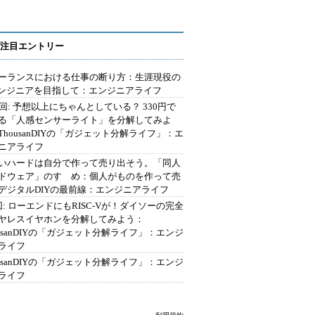
注目エントリー
ーランスにおける仕事の断り方：生涯現役の
エンジニアを目指して：エンジニアライフ
2回: 予想以上にちゃんとしている？ 330円で
る「人感センサーライト」を分解してみよ
ThousanDIYの「ガジェット分解ライフ」：エ
ニアライフ
いハードは自分で作って売り出そう。「同人
ドウェア」のすゝめ：個人がものを作って売
デジタルDIYの最前線：エンジニアライフ
回: ローエンドにもRISC-Vが！ダイソーの完全
ヤレスイヤホンを分解してみよう：
ousanDIYの「ガジェット分解ライフ」：エンジ
ライフ
ousanDIYの「ガジェット分解ライフ」：エンジ
ライフ