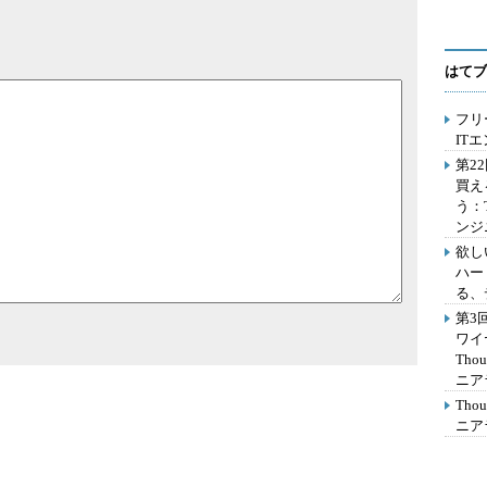
はてブ
フリ
IT
第2
買え
う：
ンジ
欲し
ハー
る、
第3
ワイ
Th
ニア
Th
ニア