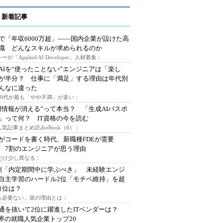
 新着記事
で「年収6000万超」――国内企業が設けた高
I職 どんなスキルが求められるのか
ーが「Applied AI Developer」人材募集：
AIを“使ったことない”エンジニアは「楽し
が半分？ 仕事に「満足」する理由は年代別
んなに違った
～30代が最も「やや不満」が多い：
用情報が消える”って本当？ 「生成AIパスポ
」って何？ IT資格の今を読む
人気記事まとめ読みeBook（6）：
Iがコードを書く時代、新職種FDEが需要
 7割のエンジニアが思う理由
代だけ少し異なる：
割「内定期間中に学ぶべき」 未経験エンジ
自主学習のハードル2位「モチベ維持」を超
1位は？
る必要ない」派の理由とは：
通を抜いて2位に躍進したITベンダーは？
業界の就職人気企業トップ20