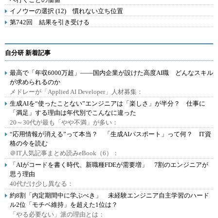
イノウーの選択 (12) 慣れない立ち位置
第742回 結果を引き受ける
自分研 新着記事
最高で「年収6000万超」――国内企業が設けた高度AI職 どんなスキル
が求められるのか
メドレーが「Applied AI Developer」人材募集：
生成AIを“使ったことない”エンジニアは「楽しさ」が半分？ 仕事に
「満足」する理由は年代別でこんなに違った
20～30代が最も「やや不満」が多い：
“応用情報が消える”って本当？ 「生成AIパスポート」って何？ IT資
格の今を読む
＠IT人気記事まとめ読みeBook（6）：
「AIがコードを書く時代、新職種FDEが需要増」 7割のエンジニアが
思う理由
40代だけ少し異なる：
約8割「内定期間中に学ぶべき」 未経験エンジニア自主学習のハード
ル2位「モチベ維持」を超えた1位は？
「やる必要ない」派の理由とは：