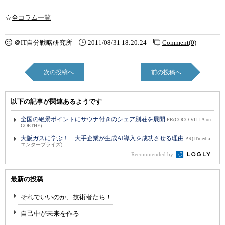
☆
全コラム一覧
＠IT自分戦略研究所
2011/08/31 18:20:24
Comment(0)
次の投稿へ
前の投稿へ
以下の記事が関連あるようです
全国の絶景ポイントにサウナ付きのシェア別荘を展開
PR(COCO VILLA on
GOETHE)
大阪ガスに学ぶ！ 大手企業が生成AI導入を成功させる理由
PR(ITmedia
エンタープライズ)
Recommended by
最新の投稿
それでいいのか、技術者たち！
自己中が未来を作る