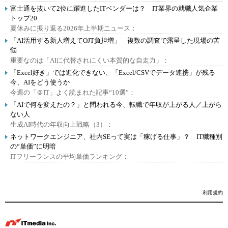
富士通を抜いて2位に躍進したITベンダーは？ IT業界の就職人気企業
トップ20
夏休みに振り返る2026年上半期ニュース：
「AI活用する新人増えてOJT負担増」 複数の調査で露呈した現場の苦
悩
重要なのは「AIに代替されにくい本質的な自走力」：
「Excel好き」では進化できない、「Excel/CSVでデータ連携」が残る
今、AIをどう使うか
今週の「＠IT」よく読まれた記事“10選”：
「AIで何を変えたの？」と問われる今、転職で年収が上がる人／上がら
ない人
生成AI時代の年収向上戦略（3）：
ネットワークエンジニア、社内SEって実は「稼げる仕事」？ IT職種別
の“単価”に明暗
ITフリーランスの平均単価ランキング：
利用規約