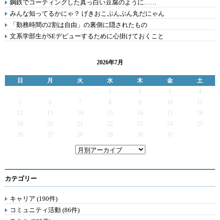
鋼鉄でコーティングした真っ白い豆腐のように……
みんな知ってるかにゃ？ げきおこぷんぷん丸だにゃん
「勤務時間の2割は自由」の裏側に隠されたもの
文系学部生がSEデビューするために心掛けておくこと
2026年7月
日
月
火
水
木
金
土
1
2
3
4
5
6
7
8
9
10
11
12
13
14
15
16
17
18
19
20
21
22
23
24
25
26
27
28
29
30
31
カテゴリー
キャリア (190件)
コミュニティ活動 (86件)