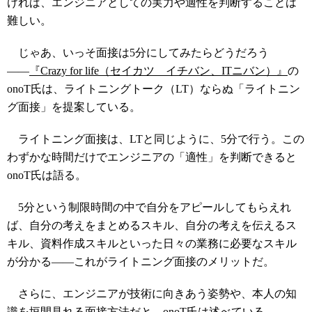
ければ、エンジニアとしての実力や適性を判断することは
難しい。
じゃあ、いっそ面接は5分にしてみたらどうだろう
――
『Crazy for life（セイカツ イチバン、ITニバン）』
の
onoT氏は、ライトニングトーク（LT）ならぬ「ライトニン
グ面接」を提案している。
ライトニング面接は、LTと同じように、5分で行う。この
わずかな時間だけでエンジニアの「適性」を判断できると
onoT氏は語る。
5分という制限時間の中で自分をアピールしてもらえれ
ば、自分の考えをまとめるスキル、自分の考えを伝えるス
キル、資料作成スキルといった日々の業務に必要なスキル
が分かる――これがライトニング面接のメリットだ。
さらに、エンジニアが技術に向きあう姿勢や、本人の知
識を垣間見れる面接方法だと、onoT氏は述べている。