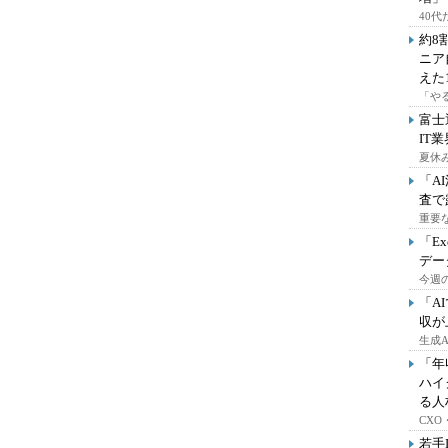
40
約8
ニア
えた
「や
富士
IT
夏休
「A
査で
重要
「E
デー
今週の
「A
収が
生成
「年
ハイ
る人
CX
若手