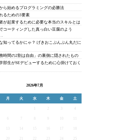
から始めるプログラミングの必勝法
れるための3要素
者が起業するために必要な本当のスキルとは
でコーティングした真っ白い豆腐のよう
…
な知ってるかにゃ？ げきおこぷんぷん丸だに
務時間の2割は自由」の裏側に隠されたもの
学部生がSEデビューするために心掛けておく
2026年7月
月
火
水
木
金
土
1
2
3
4
6
7
8
9
10
11
13
14
15
16
17
18
20
21
22
23
24
25