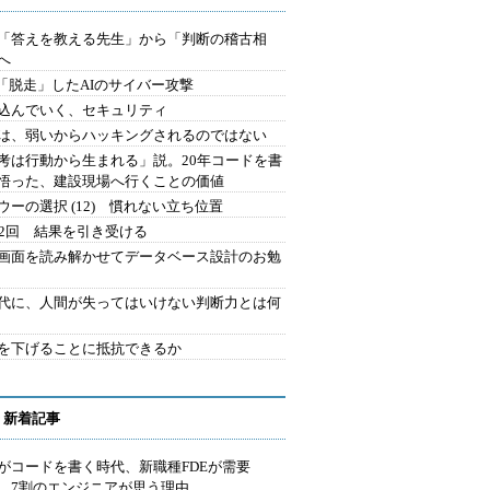
を「答えを教える先生」から「判断の稽古相
へ
2.「脱走」したAIのサイバー攻撃
込んでいく、セキュリティ
は、弱いからハッキングされるのではない
考は行動から生まれる」説。20年コードを書
悟った、建設現場へ行くことの価値
ウーの選択 (12) 慣れない立ち位置
42回 結果を引き受ける
で画面を読み解かせてデータベース設計のお勉
時代に、人間が失ってはいけない判断力とは何
を下げることに抵抗できるか
 新着記事
Iがコードを書く時代、新職種FDEが需要
 7割のエンジニアが思う理由