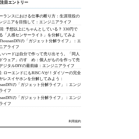
注目エントリー
ーランスにおける仕事の断り方：生涯現役の
エンジニアを目指して：エンジニアライフ
2回: 予想以上にちゃんとしている？ 330円で
る「人感センサーライト」を分解してみよ
ThousanDIYの「ガジェット分解ライフ」：エ
ニアライフ
いハードは自分で作って売り出そう。「同人
ドウェア」のすゝめ：個人がものを作って売
デジタルDIYの最前線：エンジニアライフ
回: ローエンドにもRISC-Vが！ダイソーの完全
ヤレスイヤホンを分解してみよう：
ousanDIYの「ガジェット分解ライフ」：エンジ
ライフ
ousanDIYの「ガジェット分解ライフ」：エンジ
ライフ
利用規約