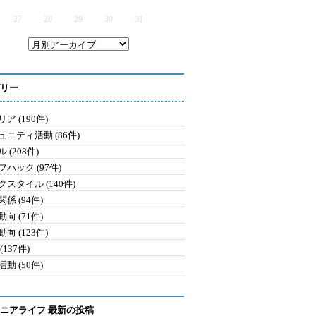
27
28
29
30
31
リー
ア (190件)
ュニティ活動 (86件)
 (208件)
ハック (97件)
クスタイル (140件)
係 (94件)
向 (71件)
向 (123件)
(137件)
動 (50件)
ニアライフ 最新の投稿