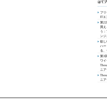
はてブ
フリ
IT
第2
買え
う：
ンジ
欲し
ハー
る、
第3
ワイ
Th
ニア
Th
ニア