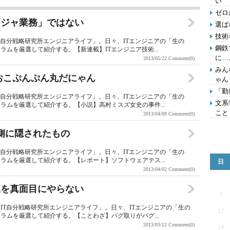
い
ゼロ
ージャ業務」ではない
選ば
技術
T自分戦略研究所エンジニアライフ」。日々、ITエンジニアの「生の
鋼鉄
ムを厳選して紹介する。【新連載】ITエンジニア技術...
に…
2013/05/22
Comment(0)
みん
おこぷんぷん丸だにゃん
ゃん
「勤
T自分戦略研究所エンジニアライフ」。日々、ITエンジニアの「生の
文系
ラムを厳選して紹介する。【小説】高村ミスズ女史の事件...
こと
2013/04/09
Comment(0)
側に隠されたもの
T自分戦略研究所エンジニアライフ」。日々、ITエンジニアの「生の
ラムを厳選して紹介する。【レポート】ソフトウェアテス...
日
2013/04/02
Comment(0)
練を真面目にやらない
5
IT自分戦略研究所エンジニアライフ」。日々、ITエンジニアの「生の
12
ラムを厳選して紹介する。【ことわざ】バグ取りがバグ...
2013/03/12
Comment(0)
19