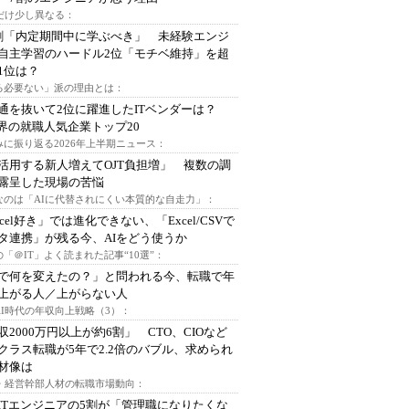
代だけ少し異なる：
割「内定期間中に学ぶべき」 未経験エンジ
自主学習のハードル2位「モチベ維持」を超
1位は？
る必要ない」派の理由とは：
通を抜いて2位に躍進したITベンダーは？
業界の就職人気企業トップ20
みに振り返る2026年上半期ニュース：
I活用する新人増えてOJT負担増」 複数の調
露呈した現場の苦悩
なのは「AIに代替されにくい本質的な自走力」：
xcel好き」では進化できない、「Excel/CSVで
タ連携」が残る今、AIをどう使うか
「＠IT」よく読まれた記事“10選”：
Iで何を変えたの？」と問われる今、転職で年
上がる人／上がらない人
AI時代の年収向上戦略（3）：
収2000万円以上が約6割」 CTO、CIOなど
クラス転職が5年で2.2倍のバブル、求められ
材像は
O・経営幹部人材の転職市場動向：
ITエンジニアの5割が「管理職になりたくな