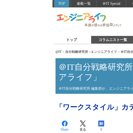
TOP
連載一覧
＠IT Special
トップ
コラムニスト一覧
@IT
>
自分戦略研究所
>
エンジニアライフ
>
＠IT
＠IT自分戦略研究
アライフ」
＠IT自分戦略研究所 編集部が、エンジニア
「ワークスタイル」カ
Share
0
見る