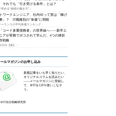
 それでも「引き受ける条件」とは？
が求める“納得の働き方”：
トワークエンジニア、社内SEって実は「稼げ
事」？ IT職種別の“単価”に明暗
フリーランスの平均単価ランキング：
で「コード多重債務者」の世界線へ――新卒エ
ニアが実務でボコされて学んだ、4つの挫折
存戦略
2026【春】：
メールマガジンのお申し込み
新着記事をいち早く知りたい、
オリジナルコラムを読みたい
――メールマガジンに登録し
て、＠ITを120％使いこなそ
う。
＠IT自分戦略研究所