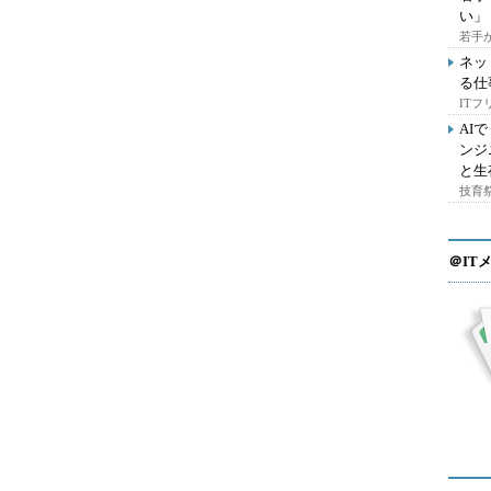
い」
若手
ネッ
る仕
IT
AI
ンジ
と生
技育祭
＠IT