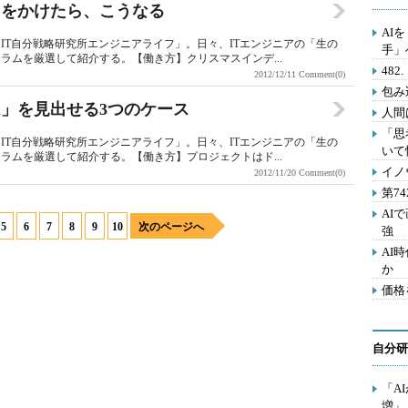
クをかけたら、こうなる
AI
IT自分戦略研究所エンジニアライフ」。日々、ITエンジニアの「生の
手」
ラムを厳選して紹介する。【働き方】クリスマスインデ...
48
2012/12/11
Comment(0)
包み
」を見出せる3つのケース
人間
「思
IT自分戦略研究所エンジニアライフ」。日々、ITエンジニアの「生の
いて
ラムを厳選して紹介する。【働き方】プロジェクトはド...
イノ
2012/11/20
Comment(0)
第7
AI
5
6
7
8
9
10
次のページへ
強
AI
か
価格
自分研
「A
増」