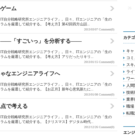
のゲーム
26
IT自分戦略研究所エンジニアライフ」。日々、ITエンジニアの「生の
ムを厳選して紹介する。【考え方】第42回四方山話...
2013/03/07
Comment(0)
カテゴ
と――「すごいっ」を分析する――
キャリ
IT自分戦略研究所エンジニアライフ」。日々、ITエンジニアの「生の
ラムを厳選して紹介する。【考え方】アリだったりキリ...
コミ
2013/01/15
Comment(0)
スキル
ライフ
ちゃなエンジニアライフへ
ワー
IT自分戦略研究所エンジニアライフ」。日々、ITエンジニアの「生の
人間関
ラムを厳選して紹介する。【お正月】新年心意気新たに...
技術動
2013/01/08
Comment(0)
業界動
視点で考える
職場 
転職活
IT自分戦略研究所エンジニアライフ」。日々、ITエンジニアの「生の
ラムを厳選して紹介する。【クリスマス】デジタル時代...
2012/12/26
Comment(0)
エンジ