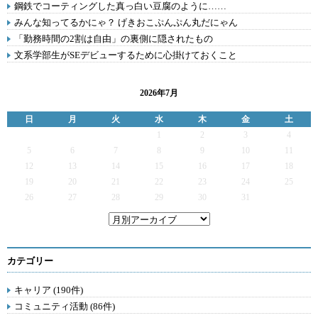
鋼鉄でコーティングした真っ白い豆腐のように……
みんな知ってるかにゃ？ げきおこぷんぷん丸だにゃん
「勤務時間の2割は自由」の裏側に隠されたもの
文系学部生がSEデビューするために心掛けておくこと
2026年7月
日
月
火
水
木
金
土
1
2
3
4
5
6
7
8
9
10
11
12
13
14
15
16
17
18
19
20
21
22
23
24
25
26
27
28
29
30
31
カテゴリー
キャリア (190件)
コミュニティ活動 (86件)