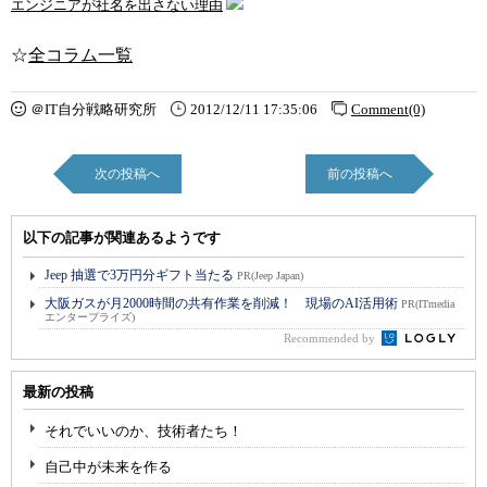
エンジニアが社名を出さない理由
☆
全コラム一覧
＠IT自分戦略研究所
2012/12/11 17:35:06
Comment(0)
次の投稿へ
前の投稿へ
以下の記事が関連あるようです
Jeep 抽選で3万円分ギフト当たる
PR(Jeep Japan)
大阪ガスが月2000時間の共有作業を削減！ 現場のAI活用術
PR(ITmedia
エンタープライズ)
Recommended by
最新の投稿
それでいいのか、技術者たち！
自己中が未来を作る