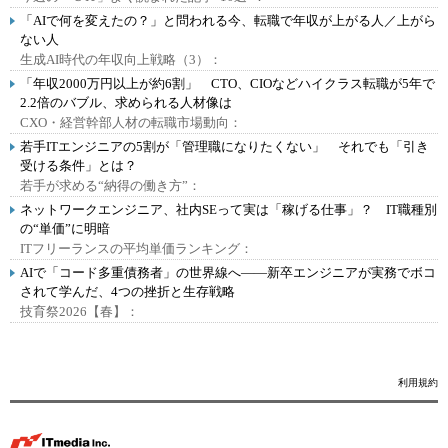
「AIで何を変えたの？」と問われる今、転職で年収が上がる人／上がら
ない人
生成AI時代の年収向上戦略（3）：
「年収2000万円以上が約6割」 CTO、CIOなどハイクラス転職が5年で
2.2倍のバブル、求められる人材像は
CXO・経営幹部人材の転職市場動向：
若手ITエンジニアの5割が「管理職になりたくない」 それでも「引き
受ける条件」とは？
若手が求める“納得の働き方”：
ネットワークエンジニア、社内SEって実は「稼げる仕事」？ IT職種別
の“単価”に明暗
ITフリーランスの平均単価ランキング：
AIで「コード多重債務者」の世界線へ――新卒エンジニアが実務でボコ
されて学んだ、4つの挫折と生存戦略
技育祭2026【春】：
利用規約