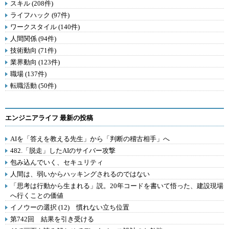
スキル (208件)
ライフハック (97件)
ワークスタイル (140件)
人間関係 (94件)
技術動向 (71件)
業界動向 (123件)
職場 (137件)
転職活動 (50件)
エンジニアライフ 最新の投稿
AIを「答えを教える先生」から「判断の稽古相手」へ
482.「脱走」したAIのサイバー攻撃
包み込んでいく、セキュリティ
人間は、弱いからハッキングされるのではない
「思考は行動から生まれる」説。20年コードを書いて悟った、建設現場
へ行くことの価値
イノウーの選択 (12) 慣れない立ち位置
第742回 結果を引き受ける