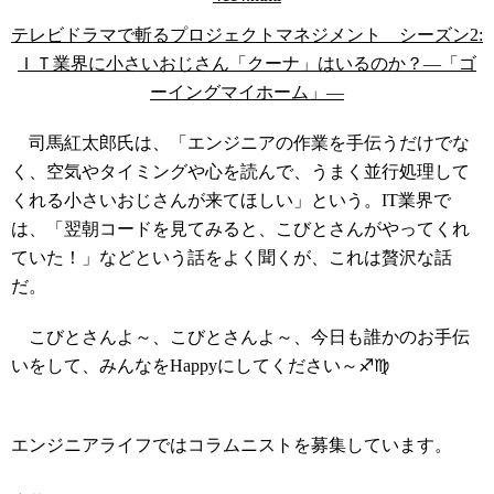
テレビドラマで斬るプロジェクトマネジメント シーズン2:
ＩＴ業界に小さいおじさん「クーナ」はいるのか？―「ゴ
ーイングマイホーム」―
司馬紅太郎氏は、「エンジニアの作業を手伝うだけでな
く、空気やタイミングや心を読んで、うまく並行処理して
くれる小さいおじさんが来てほしい」という。IT業界で
は、「翌朝コードを見てみると、こびとさんがやってくれ
ていた！」などという話をよく聞くが、これは贅沢な話
だ。
こびとさんよ～、こびとさんよ～、今日も誰かのお手伝
いをして、みんなをHappyにしてください～♐♍
コラムニスト募集中
エンジニアライフではコラムニストを募集しています。