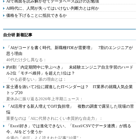
AIで画面を読み解かせてデータベース設計のお勉強
AI時代に、人間が失ってはいけない判断力とは何か
価格を下げることに抵抗できるか
自分研 新着記事
「AIがコードを書く時代、新職種FDEが需要増」 7割のエンジニアが
思う理由
40代だけ少し異なる：
約8割「内定期間中に学ぶべき」 未経験エンジニア自主学習のハード
ル2位「モチベ維持」を超えた1位は？
「やる必要ない」派の理由とは：
富士通を抜いて2位に躍進したITベンダーは？ IT業界の就職人気企業
トップ20
夏休みに振り返る2026年上半期ニュース：
「AI活用する新人増えてOJT負担増」 複数の調査で露呈した現場の苦
悩
重要なのは「AIに代替されにくい本質的な自走力」：
「Excel好き」では進化できない、「Excel/CSVでデータ連携」が残る
今、AIをどう使うか
今週の「＠IT」よく読まれた記事“10選”：