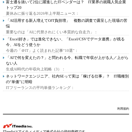
富士通を抜いて2位に躍進したITベンダーは？ IT業界の就職人気企業
トップ20
夏休みに振り返る2026年上半期ニュース：
「AI活用する新人増えてOJT負担増」 複数の調査で露呈した現場の苦
悩
重要なのは「AIに代替されにくい本質的な自走力」：
「Excel好き」では進化できない、「Excel/CSVでデータ連携」が残る
今、AIをどう使うか
今週の「＠IT」よく読まれた記事“10選”：
「AIで何を変えたの？」と問われる今、転職で年収が上がる人／上がら
ない人
生成AI時代の年収向上戦略（3）：
ネットワークエンジニア、社内SEって実は「稼げる仕事」？ IT職種別
の“単価”に明暗
ITフリーランスの平均単価ランキング：
利用規約
ITmediaはアイティメディア株式会社の登録商標です。