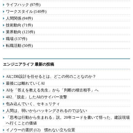
ライフハック (97件)
ワークスタイル (140件)
人間関係 (94件)
技術動向 (71件)
業界動向 (123件)
職場 (137件)
転職活動 (50件)
エンジニアライフ 最新の投稿
AIにDB設計を任せるとは、どこの何のことなのか？
最後には離れていくAI
AIを「答えを教える先生」から「判断の稽古相手」へ
482.「脱走」したAIのサイバー攻撃
包み込んでいく、セキュリティ
人間は、弱いからハッキングされるのではない
「思考は行動から生まれる」説。20年コードを書いて悟った、建設現場
へ行くことの価値
イノウーの選択 (12) 慣れない立ち位置