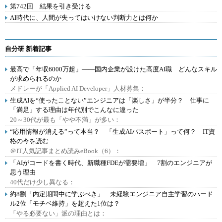
第742回 結果を引き受ける
AI時代に、人間が失ってはいけない判断力とは何か
自分研 新着記事
最高で「年収6000万超」――国内企業が設けた高度AI職 どんなスキル
が求められるのか
メドレーが「Applied AI Developer」人材募集：
生成AIを“使ったことない”エンジニアは「楽しさ」が半分？ 仕事に
「満足」する理由は年代別でこんなに違った
20～30代が最も「やや不満」が多い：
“応用情報が消える”って本当？ 「生成AIパスポート」って何？ IT資
格の今を読む
＠IT人気記事まとめ読みeBook（6）：
「AIがコードを書く時代、新職種FDEが需要増」 7割のエンジニアが
思う理由
40代だけ少し異なる：
約8割「内定期間中に学ぶべき」 未経験エンジニア自主学習のハード
ル2位「モチベ維持」を超えた1位は？
「やる必要ない」派の理由とは：