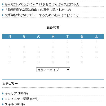
みんな知ってるかにゃ？ げきおこぷんぷん丸だにゃん
「勤務時間の2割は自由」の裏側に隠されたもの
文系学部生がSEデビューするために心掛けておくこと
2026年7月
日
月
火
水
木
金
土
1
2
3
4
5
6
7
8
9
10
11
12
13
14
15
16
17
18
19
20
21
22
23
24
25
26
27
28
29
30
31
カテゴリー
キャリア (190件)
コミュニティ活動 (86件)
スキル (208件)