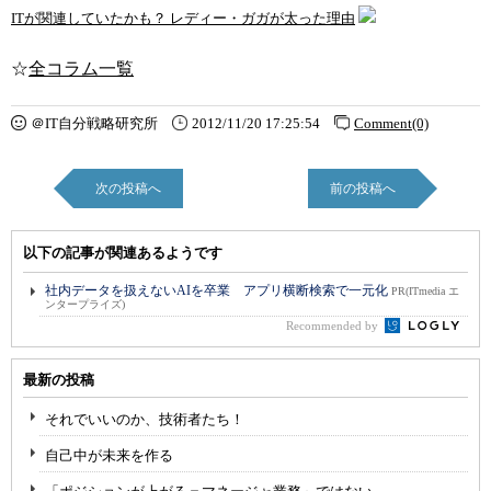
ITが関連していたかも？ レディー・ガガが太った理由
☆
全コラム一覧
＠IT自分戦略研究所
2012/11/20 17:25:54
Comment(0)
次の投稿へ
前の投稿へ
以下の記事が関連あるようです
社内データを扱えないAIを卒業 アプリ横断検索で一元化
PR(ITmedia エ
ンタープライズ)
Recommended by
最新の投稿
それでいいのか、技術者たち！
自己中が未来を作る