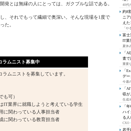
開発とは無縁の人にとっては、ガクブルな話である。
40
約8
し、それでもって繊細で奥深い。そんな現場を1度で
ニア
えた
った。
「や
富士
IT
夏休
「A
査で
コラムニスト募集中
重要
「E
コラムニストを募集しています。
デー
今週の
「A
収が
でも可）
生成
はIT業界に就職しようと考えている学生
「年
採用に関わっている人事担当者
ハイ
る人
育成に関わっている教育担当者
CX
若手