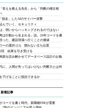
を「答えを教える先生」から「判断の稽古相
へ
2.「脱走」したAIのサイバー攻撃
込んでいく、セキュリティ
は、弱いからハッキングされるのではない
考は行動から生まれる」説。20年コードを書
悟った、建設現場へ行くことの価値
ウーの選択 (12) 慣れない立ち位置
42回 結果を引き受ける
で画面を読み解かせてデータベース設計のお勉
時代に、人間が失ってはいけない判断力とは何
を下げることに抵抗できるか
 新着記事
Iがコードを書く時代、新職種FDEが需要
 7割のエンジニアが思う理由