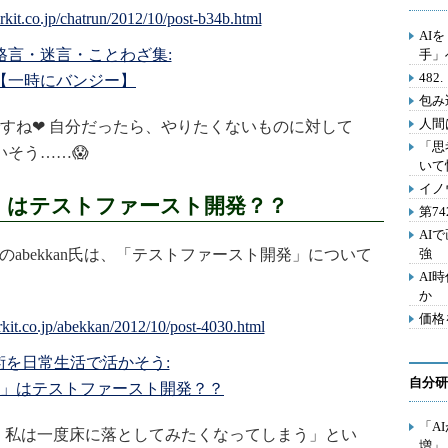
AI
格言・迷言・ことわざ集:
手」
48
【一時にバンジー】
包み
人間
すね❤ 自分だったら、やりたくないものに対して
「思
そう……😱
いて
イノ
」はテストファースト開発？？
第7
AI
のabekkan氏は、「テストファースト開発」について
強
AI
か
価格
技術を日常生活で活かそう:
自分研
」はテストファースト開発？？
「A
と、私は一度床に落としてみたくなってしまう」とい
増」