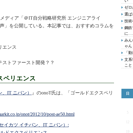
い
ゼロ
選ば
ディア「＠IT自分戦略研究所 エンジニアライ
技術
の声」を公開している。本記事では、おすすめコラムを
鋼鉄
に…
みん
ゃん
リエンス
「勤
文系
テストファースト開発？？
こと
スペリエンス
チバン、IT ニバン）
』のonoT氏は、「ゴールドエクスペリ
日
5
12
life（セイカツ イチバン、IT ニバン）:
19
ルドエクスペリエンス