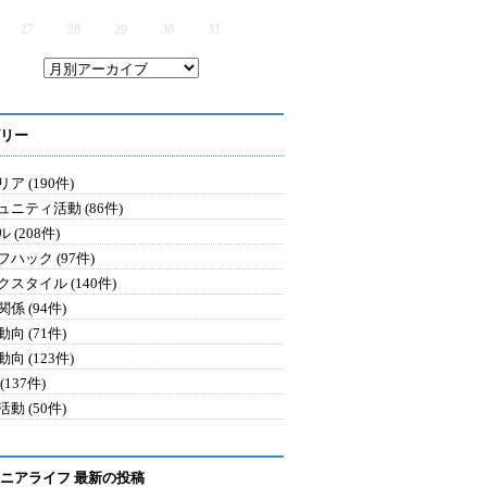
27
28
29
30
31
リー
ア (190件)
ュニティ活動 (86件)
 (208件)
ハック (97件)
クスタイル (140件)
係 (94件)
向 (71件)
向 (123件)
(137件)
動 (50件)
ニアライフ 最新の投稿