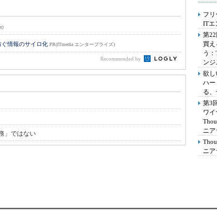
フリ
IT
n)
第2
買え
防ぐ情報のサイロ化
PR(ITmedia エンタープライズ)
う：
Recommended by
ンジ
欲し
ハー
る、
第3
ワイ
Th
ニア
務」ではない
Th
ニア