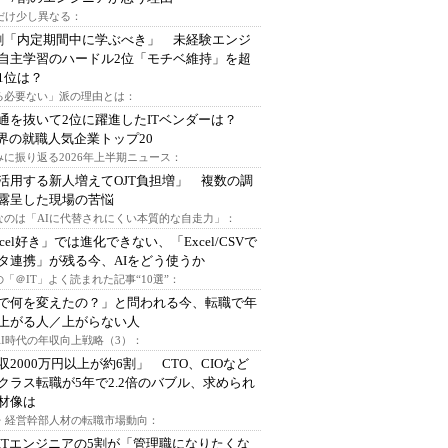
代だけ少し異なる：
割「内定期間中に学ぶべき」 未経験エンジ
自主学習のハードル2位「モチベ維持」を超
1位は？
る必要ない」派の理由とは：
通を抜いて2位に躍進したITベンダーは？
業界の就職人気企業トップ20
みに振り返る2026年上半期ニュース：
I活用する新人増えてOJT負担増」 複数の調
露呈した現場の苦悩
なのは「AIに代替されにくい本質的な自走力」：
xcel好き」では進化できない、「Excel/CSVで
タ連携」が残る今、AIをどう使うか
「＠IT」よく読まれた記事“10選”：
Iで何を変えたの？」と問われる今、転職で年
上がる人／上がらない人
AI時代の年収向上戦略（3）：
収2000万円以上が約6割」 CTO、CIOなど
クラス転職が5年で2.2倍のバブル、求められ
材像は
O・経営幹部人材の転職市場動向：
ITエンジニアの5割が「管理職になりたくな