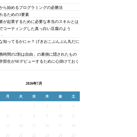
から始めるプログラミングの必勝法
れるための3要素
者が起業するために必要な本当のスキルとは
でコーティングした真っ白い豆腐のよう
…
な知ってるかにゃ？ げきおこぷんぷん丸だに
務時間の2割は自由」の裏側に隠されたもの
学部生がSEデビューするために心掛けておく
2026年7月
月
火
水
木
金
土
1
2
3
4
6
7
8
9
10
11
13
14
15
16
17
18
20
21
22
23
24
25