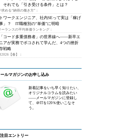
 それでも「引き受ける条件」とは？
が求める“納得の働き方”：
トワークエンジニア、社内SEって実は「稼げ
事」？ IT職種別の“単価”に明暗
フリーランスの平均単価ランキング：
で「コード多重債務者」の世界線へ――新卒エ
ニアが実務でボコされて学んだ、4つの挫折
存戦略
2026【春】：
メールマガジンのお申し込み
新着記事をいち早く知りたい、
オリジナルコラムを読みたい
――メールマガジンに登録し
て、＠ITを120％使いこなそ
う。
注目エントリー