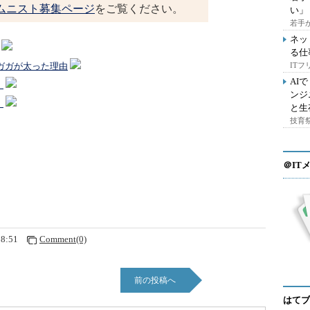
ムニスト募集ページ
をご覧ください。
い」
若手
ネッ
る仕
IT
・ガガが太った理由
AI
！
ンジ
。
と生
技育祭
＠IT
28:51
Comment(0)
前の投稿へ
はてブ