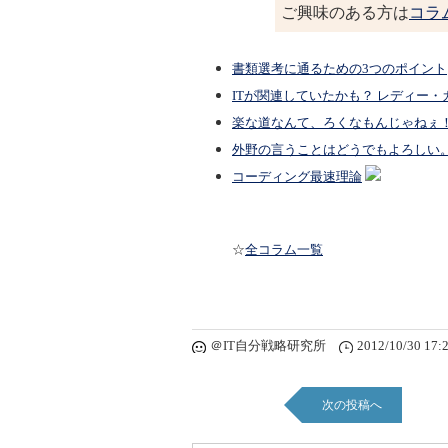
ご興味のある方は
コラ
書類選考に通るための3つのポイント
ITが関連していたかも？ レディー
楽な道なんて、ろくなもんじゃねぇ
外野の言うことはどうでもよろしい
コーディング最速理論
☆
全コラム一覧
＠IT自分戦略研究所
2012/10/30 17:
次の投稿へ