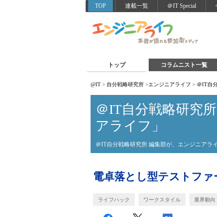
TOP
連載一覧
＠IT Special
トップ
コラムニスト一覧
@IT
>
自分戦略研究所
>
エンジニアライフ
>
＠IT
＠IT自分戦略研究
アライフ」
＠IT自分戦略研究所 編集部が、エンジニア
電卓落とし型テストファ
ライフハック
ワークスタイル
業界動向