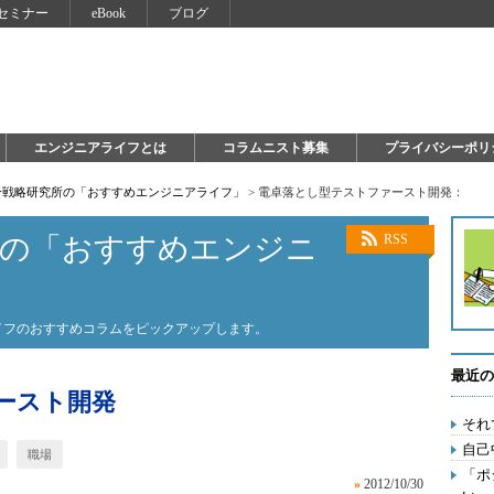
セミナー
eBook
ブログ
エンジニアライフとは
コラムニスト募集
プライバシーポリ
自分戦略研究所の「おすすめエンジニアライフ」
>
電卓落とし型テストファースト開発：
所の「おすすめエンジニ
RSS
ライフのおすすめコラムをピックアップします。
最近の
ースト開発
それ
自己
職場
「ポ
»
2012/10/30