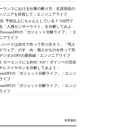
ーランスにおける仕事の断り方：生涯現役の
エンジニアを目指して：エンジニアライフ
2回: 予想以上にちゃんとしている？ 330円で
る「人感センサーライト」を分解してみよ
ThousanDIYの「ガジェット分解ライフ」：エ
ニアライフ
いハードは自分で作って売り出そう。「同人
ドウェア」のすゝめ：個人がものを作って売
デジタルDIYの最前線：エンジニアライフ
回: ローエンドにもRISC-Vが！ダイソーの完全
ヤレスイヤホンを分解してみよう：
ousanDIYの「ガジェット分解ライフ」：エンジ
ライフ
ousanDIYの「ガジェット分解ライフ」：エンジ
ライフ
利用規約