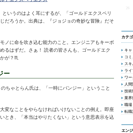
26
）というのはよく耳にするが、「ゴールドエクスペリ
じだろうか。出典は、『ジョジョの奇妙な冒険』だそ
カテゴ
モノに命を吹き込む能力のこと。エンジニアもキーボ
めるはずだ。さぁ！ 読者の皆さんも、ゴールドエク
キャリ
コミ
かが？♏
スキル
ライフ
ジー
ワー
人間関
』のちゃとらん氏は、「一時にバンジー」ということ
技術動
業界動
職場 
大変なことをやらなければいけないことの例え。即座
転職活
いとき、「本当はやりたくない」という意思表示を込
エンジ