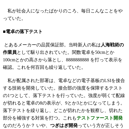
私が社会人になったばかりのころ、毎日こんなことをや
っていた。
■電卓の落下テスト
とあるメーカーの品質保証部。当時新人の私は
人海戦術の
作業員
として駆り出されていた。関数電卓を50cmとか
100cmとかの高さから落とし、8888888888 を打って表示を
確認。これを何百回も繰り返していた。
私が配属された部署は、電卓などの電子基板のLSIを接合
する技術を開発していた。接合部の強度を保障するテスト
の1つとして、落下テストを行っていた。強度が弱くて配線
が切れると電卓の8の表示が、9とか3とかになってしまう。
落下テストを繰り返し、どこが切れたかを観察し、切れた
部分を補強する対策を打つ。これも
テストファースト
開発
なのだろうか？ いや、
つぎはぎ開発
っていう方が正しそう