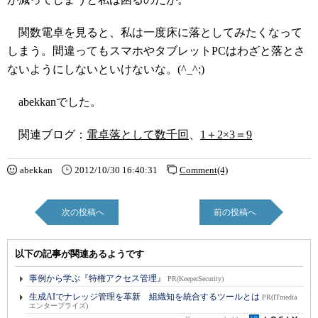
関数電卓を見ると、私は一度床に落としてみたくなって
しまう。間違ってもスマホやタブレットPCはわざと落とさ
ないようにしないといけないな。(^_^;)
abekkanでした。
関連ブログ：
電卓落として数千回
、
1＋2×3＝9
abekkan
2012/10/30 16:40:31
Comment(4)
次の投稿へ
前の投稿へ
以下の記事が関連あるようです
事例から学ぶ『特権アクセス管理』
PR(KeeperSecurity)
生成AIでナレッジ管理を革新 組織知を統合するツールとは
PR(ITmedia
エンタープライズ)