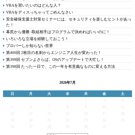
VBAを習いたいのはどんな人？
VBAをディスっちゃってごめんなさい
安全確保支援士対策セミナーには、セキュリティを楽しむヒントがあっ
た！
幕尻から優勝 -取組相手はプログラムで決めればいいのに！
いろいろな立場を経験しておこう！
プロパーしか知らない世界
第400回 2枚目の名刺からエンジニア人生が変わった！
第399回 セブンよさらば。OSのアップデートで大忙し！
第398回 たった一日で、この一年を有意義なものに変える方法
2026年7月
日
月
火
水
木
金
土
1
2
3
4
5
6
7
8
9
10
11
12
13
14
15
16
17
18
19
20
21
22
23
24
25
26
27
28
29
30
31