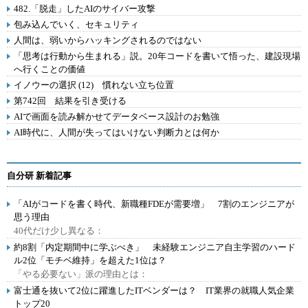
482.「脱走」したAIのサイバー攻撃
包み込んでいく、セキュリティ
人間は、弱いからハッキングされるのではない
「思考は行動から生まれる」説。20年コードを書いて悟った、建設現場
へ行くことの価値
イノウーの選択 (12) 慣れない立ち位置
第742回 結果を引き受ける
AIで画面を読み解かせてデータベース設計のお勉強
AI時代に、人間が失ってはいけない判断力とは何か
自分研 新着記事
「AIがコードを書く時代、新職種FDEが需要増」 7割のエンジニアが
思う理由
40代だけ少し異なる：
約8割「内定期間中に学ぶべき」 未経験エンジニア自主学習のハード
ル2位「モチベ維持」を超えた1位は？
「やる必要ない」派の理由とは：
富士通を抜いて2位に躍進したITベンダーは？ IT業界の就職人気企業
トップ20