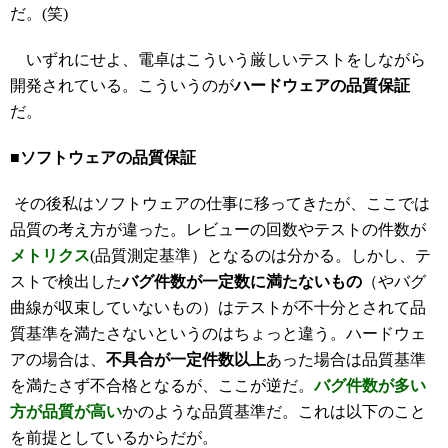
だ。(笑)
いずれにせよ、電卓はこういう厳しいテストをしながら
開発されている。こういうのが
ハードウェアの品質保証
だ。
■ソフトウェアの品質保証
その後私はソフトウェアの仕事に移ってきたが、ここでは
品質の考え方が違った。レビューの回数やテストの件数が
メトリクス
(品質測定基準）となるのは分かる。しかし、テ
ストで検出した
バグ件数が一定数に満たないもの
（やバグ
曲線が収束していないもの）はテストが不十分とされて品
質基準を満たさないというのはちょっと違う。ハードウェ
アの場合は、
不具合が一定件数以上
あった場合は品質基準
を満たさず不合格となるが、ここが逆だ。
バグ件数が多い
方が品質が高い
かのような品質基準だ。これは以下のこと
を前提としているからだが。