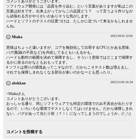
コメントありがとうございます。
ソフトウェア開発には「品質を作り込む」という言葉がありますが私はこの
言葉は好きです。出来上がってからこの品質どう？ って言うより作りなが
ら頑張れる方がやりがいがありそうな気がします。
ハードとソフトのテストの位置づけは、たしかに近づいて来るかもしれませ
んね。
2012/10/31 22:01
Mtaka
意味はちょっと違いますが、コアを無効化して出荷するCPUとかある意味、
バグ(配線の不良など)を内在してるともいえるかも。
ハードも動作の範囲を決めて保障するし、そういう意味ではどこまで保障す
るかに依るのかなともおもってます。
# ソフトは周りの環境あってこそなので、だからこそテスト数は増えるし、
それでも保障しきれなくなる部分が多いのかなーとも思ったり。
2012/11/01 01:34
abekkan
>Mtakaさん
コメントありがとうございます。
おっしゃる通り、同じソフトウェアでも特定の環境でのみ不具合が出たりす
るので、いろいろな環境でテストしなくてはいけません。だから保障しきれ
ない、バグがあって当たり前（？！）になってしまうのでしょうか。(^_^;)
コメントを投稿する