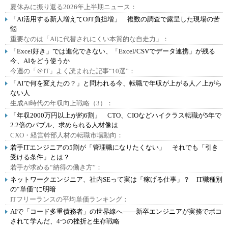
夏休みに振り返る2026年上半期ニュース：
「AI活用する新人増えてOJT負担増」 複数の調査で露呈した現場の苦
悩
重要なのは「AIに代替されにくい本質的な自走力」：
「Excel好き」では進化できない、「Excel/CSVでデータ連携」が残る
今、AIをどう使うか
今週の「＠IT」よく読まれた記事“10選”：
「AIで何を変えたの？」と問われる今、転職で年収が上がる人／上がら
ない人
生成AI時代の年収向上戦略（3）：
「年収2000万円以上が約6割」 CTO、CIOなどハイクラス転職が5年で
2.2倍のバブル、求められる人材像は
CXO・経営幹部人材の転職市場動向：
若手ITエンジニアの5割が「管理職になりたくない」 それでも「引き
受ける条件」とは？
若手が求める“納得の働き方”：
ネットワークエンジニア、社内SEって実は「稼げる仕事」？ IT職種別
の“単価”に明暗
ITフリーランスの平均単価ランキング：
AIで「コード多重債務者」の世界線へ――新卒エンジニアが実務でボコ
されて学んだ、4つの挫折と生存戦略