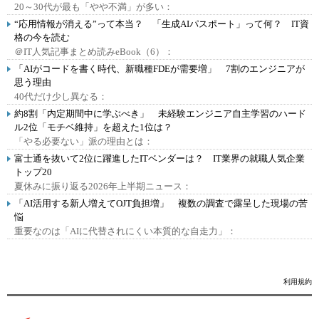
20～30代が最も「やや不満」が多い：
“応用情報が消える”って本当？ 「生成AIパスポート」って何？ IT資
格の今を読む
＠IT人気記事まとめ読みeBook（6）：
「AIがコードを書く時代、新職種FDEが需要増」 7割のエンジニアが
思う理由
40代だけ少し異なる：
約8割「内定期間中に学ぶべき」 未経験エンジニア自主学習のハード
ル2位「モチベ維持」を超えた1位は？
「やる必要ない」派の理由とは：
富士通を抜いて2位に躍進したITベンダーは？ IT業界の就職人気企業
トップ20
夏休みに振り返る2026年上半期ニュース：
「AI活用する新人増えてOJT負担増」 複数の調査で露呈した現場の苦
悩
重要なのは「AIに代替されにくい本質的な自走力」：
利用規約