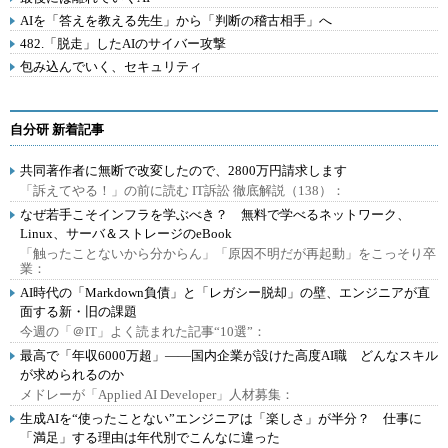
AIを「答えを教える先生」から「判断の稽古相手」へ
482.「脱走」したAIのサイバー攻撃
包み込んでいく、セキュリティ
自分研 新着記事
共同著作者に無断で改変したので、2800万円請求します
「訴えてやる！」の前に読む IT訴訟 徹底解説（138）：
なぜ若手こそインフラを学ぶべき？ 無料で学べるネットワーク、
Linux、サーバ＆ストレージのeBook
「触ったことないから分からん」「原因不明だが再起動」をこっそり卒
業：
AI時代の「Markdown負債」と「レガシー脱却」の壁、エンジニアが直
面する新・旧の課題
今週の「＠IT」よく読まれた記事“10選”：
最高で「年収6000万超」――国内企業が設けた高度AI職 どんなスキル
が求められるのか
メドレーが「Applied AI Developer」人材募集：
生成AIを“使ったことない”エンジニアは「楽しさ」が半分？ 仕事に
「満足」する理由は年代別でこんなに違った