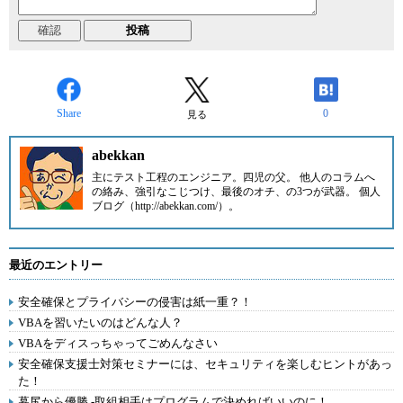
Share
0
見る
abekkan
主にテスト工程のエンジニア。四児の父。 他人のコラムへ
の絡み、強引なこじつけ、最後のオチ、の3つが武器。 個人
ブログ（http://abekkan.com/）。
最近のエントリー
安全確保とプライバシーの侵害は紙一重？！
VBAを習いたいのはどんな人？
VBAをディスっちゃってごめんなさい
安全確保支援士対策セミナーには、セキュリティを楽しむヒントがあっ
た！
幕尻から優勝 -取組相手はプログラムで決めればいいのに！