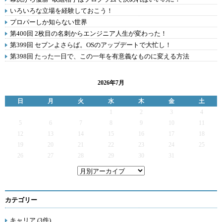
いろいろな立場を経験しておこう！
プロパーしか知らない世界
第400回 2枚目の名刺からエンジニア人生が変わった！
第399回 セブンよさらば。OSのアップデートで大忙し！
第398回 たった一日で、この一年を有意義なものに変える方法
2026年7月
日
月
火
水
木
金
土
1
2
3
4
5
6
7
8
9
10
11
12
13
14
15
16
17
18
19
20
21
22
23
24
25
26
27
28
29
30
31
カテゴリー
キャリア (3件)