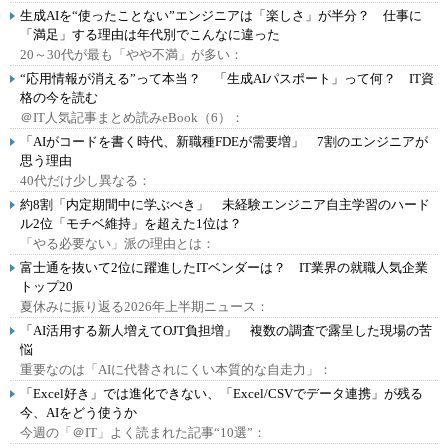
生成AIを“使ったことない”エンジニアは「楽しさ」が半分？ 仕事に
「満足」する理由は年代別でこんなに違った
20～30代が最も「やや不満」が多い：
“応用情報が消える”って本当？ 「生成AIパスポート」って何？ IT資
格の今を読む
＠IT人気記事まとめ読みeBook（6）：
「AIがコードを書く時代、新職種FDEが需要増」 7割のエンジニアが
思う理由
40代だけ少し異なる：
約8割「内定期間中に学ぶべき」 未経験エンジニア自主学習のハード
ル2位「モチベ維持」を超えた1位は？
「やる必要ない」派の理由とは：
富士通を抜いて2位に躍進したITベンダーは？ IT業界の就職人気企業
トップ20
夏休みに振り返る2026年上半期ニュース：
「AI活用する新人増えてOJT負担増」 複数の調査で露呈した現場の苦
悩
重要なのは「AIに代替されにくい本質的な自走力」：
「Excel好き」では進化できない、「Excel/CSVでデータ連携」が残る
今、AIをどう使うか
今週の「＠IT」よく読まれた記事“10選”：