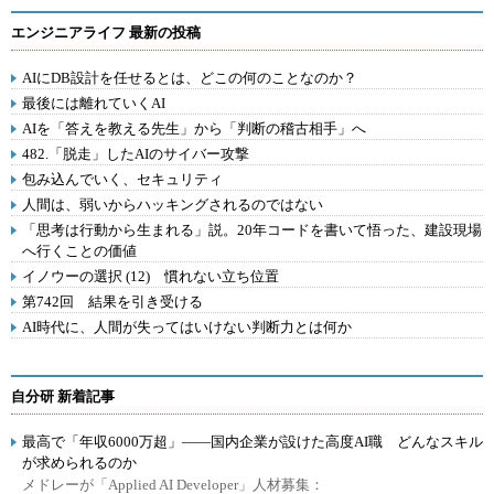
エンジニアライフ 最新の投稿
AIにDB設計を任せるとは、どこの何のことなのか？
最後には離れていくAI
AIを「答えを教える先生」から「判断の稽古相手」へ
482.「脱走」したAIのサイバー攻撃
包み込んでいく、セキュリティ
人間は、弱いからハッキングされるのではない
「思考は行動から生まれる」説。20年コードを書いて悟った、建設現場
へ行くことの価値
イノウーの選択 (12) 慣れない立ち位置
第742回 結果を引き受ける
AI時代に、人間が失ってはいけない判断力とは何か
自分研 新着記事
最高で「年収6000万超」――国内企業が設けた高度AI職 どんなスキル
が求められるのか
メドレーが「Applied AI Developer」人材募集：