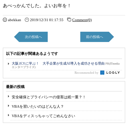
あべっかんでした。よいお年を！
abekkan
2019/12/31 01:17:55
Comment(0)
次の投稿へ
前の投稿へ
以下の記事が関連あるようです
大阪ガスに学ぶ！ 大手企業が生成AI導入を成功させる理由
PR(ITmedia
エンタープライズ)
Recommended by
最新の投稿
安全確保とプライバシーの侵害は紙一重？！
VBAを習いたいのはどんな人？
VBAをディスっちゃってごめんなさい