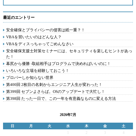
最近のエントリー
安全確保とプライバシーの侵害は紙一重？！
VBAを習いたいのはどんな人？
VBAをディスっちゃってごめんなさい
安全確保支援士対策セミナーには、セキュリティを楽しむヒントがあっ
た！
幕尻から優勝 -取組相手はプログラムで決めればいいのに！
いろいろな立場を経験しておこう！
プロパーしか知らない世界
第400回 2枚目の名刺からエンジニア人生が変わった！
第399回 セブンよさらば。OSのアップデートで大忙し！
第398回 たった一日で、この一年を有意義なものに変える方法
2026年7月
日
月
火
水
木
金
土
1
2
3
4