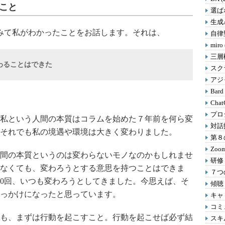
たこと
選ばれ
生成A
みて私がわかったことをお話します。それは、
自律型
miro
三層
わることはできた
スクラ
アジャ
Bard
Chat
プロ
私という人間の本質はコラムを始めた７年前を何ら変
対話
それでも私の境遇や環境は大きく変わりました。
第８の
Zoom
間の本質というのは変わらないモノなのかもしれませ
研修 
なくても、変わろうとする意思を持つことはできま
７つの
00回、いつも変わろうとしてきました。今思えば、そ
傾聴 
っかけになったと思っています。
キャリ
コミ
も、まずは行動を起こすこと。行動を起こせば必ず結
スキル