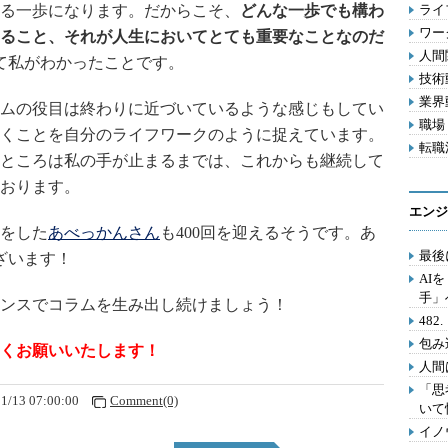
る一歩になります。だからこそ、
どんな一歩でも構わ
ライフ
ワー
ること、それが人生においてとても重要なことなのだ
人間関
いて私がわかったことです。
技術動
業界動
ムの役目は終わりに近づいているような感じもしてい
職場 
くことを自分のライフワークのように捉えています。
転職活
ところは私の手が止まるまでは、これからも継続して
おります。
エンジ
をした
あべっかんさん
も400回を迎えるそうです。あ
最後
ざいます！
AI
手」
ンスでコラムを生み出し続けましょう！
48
包み
くお願いいたします！
人間
「思
1/13 07:00:00
Comment(0)
いて
イノ