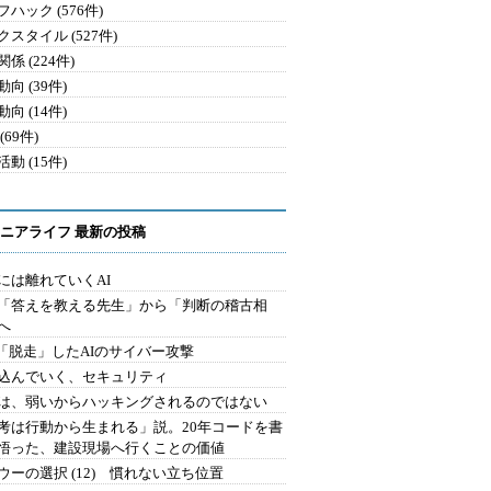
ハック (576件)
クスタイル (527件)
係 (224件)
向 (39件)
向 (14件)
(69件)
動 (15件)
ニアライフ 最新の投稿
には離れていくAI
を「答えを教える先生」から「判断の稽古相
へ
2.「脱走」したAIのサイバー攻撃
込んでいく、セキュリティ
は、弱いからハッキングされるのではない
考は行動から生まれる」説。20年コードを書
悟った、建設現場へ行くことの価値
ウーの選択 (12) 慣れない立ち位置