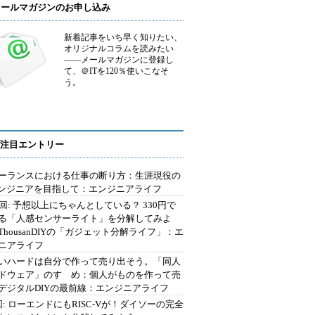
メールマガジンのお申し込み
新着記事をいち早く知りたい、
オリジナルコラムを読みたい
――メールマガジンに登録し
て、＠ITを120％使いこなそ
う。
注目エントリー
ーランスにおける仕事の断り方：生涯現役の
エンジニアを目指して：エンジニアライフ
2回: 予想以上にちゃんとしている？ 330円で
る「人感センサーライト」を分解してみよ
ThousanDIYの「ガジェット分解ライフ」：エ
ニアライフ
いハードは自分で作って売り出そう。「同人
ドウェア」のすゝめ：個人がものを作って売
デジタルDIYの最前線：エンジニアライフ
回: ローエンドにもRISC-Vが！ダイソーの完全