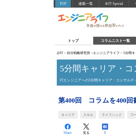
TOP
連載一覧
＠IT Special
トップ
コラムニスト一覧
@IT
>
自分戦略研究所
>
エンジニアライフ
>
5分間
5分間キャリア・コ
ITエンジニアへの5分間キャリア・コンサルテ
第400回 コラムを400
キャリア
スキル
ライフハック
ワ
Share
0
見る