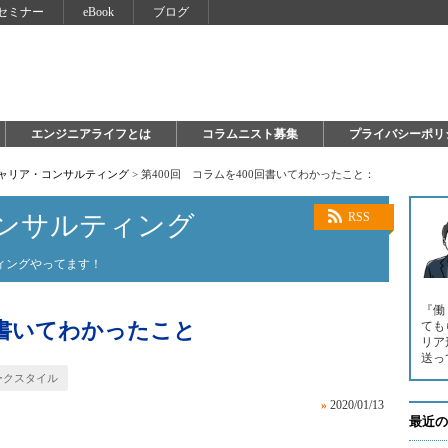
セミナー
eBook
ブログ
エンジニアライフとは
コラムニスト募集
プライバシーポリ
キャリア・コンサルティング
>
第400回 コラムを400回書いてわかったこと：
ンサルティング
RSS
ィングやってます！
『働
回書いてわかったこと
ても
リア
送っ
ークスタイル
»
2020/01/13
最近の