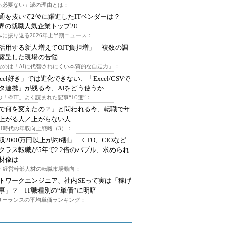
る必要ない」派の理由とは：
通を抜いて2位に躍進したITベンダーは？
業界の就職人気企業トップ20
みに振り返る2026年上半期ニュース：
I活用する新人増えてOJT負担増」 複数の調
露呈した現場の苦悩
なのは「AIに代替されにくい本質的な自走力」：
xcel好き」では進化できない、「Excel/CSVで
タ連携」が残る今、AIをどう使うか
「＠IT」よく読まれた記事“10選”：
Iで何を変えたの？」と問われる今、転職で年
上がる人／上がらない人
AI時代の年収向上戦略（3）：
収2000万円以上が約6割」 CTO、CIOなど
クラス転職が5年で2.2倍のバブル、求められ
材像は
O・経営幹部人材の転職市場動向：
トワークエンジニア、社内SEって実は「稼げ
事」？ IT職種別の“単価”に明暗
フリーランスの平均単価ランキング：