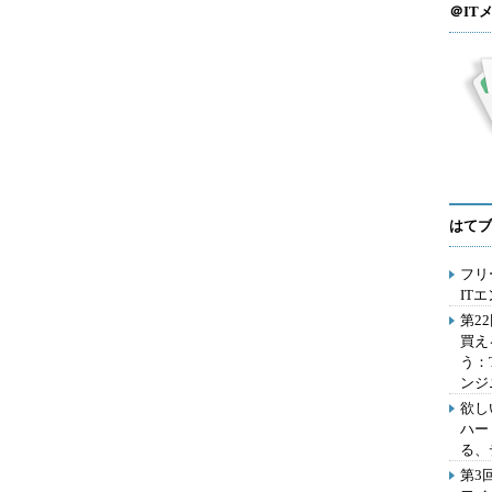
＠IT
はてブ
フリ
IT
第2
買え
う：
ンジ
欲し
ハー
る、
第3