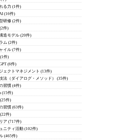
る力 (1件)
I (16件)
研修 (2件)
 (2件)
構造モデル (20件)
ム (2件)
イル (7件)
 (1件)
GPT (6件)
ジェクトマネジメント (13件)
技法（ダイアログ・メソッド） (35件)
習慣 (4件)
 (15件)
(25件)
習慣 (63件)
(22件)
ア (717件)
ュニティ活動 (102件)
 (465件)