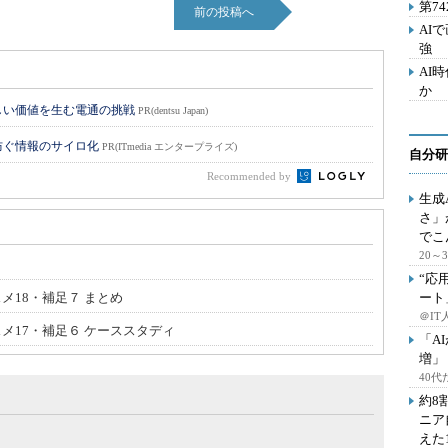
第7
前の投稿へ
AI
強
AI
か
しい価値を生む電通の挑戦
PR(dentsu Japan)
防ぐ情報のサイロ化
PR(ITmedia エンタープライズ)
自分研
Recommended by
生成
さ」
でこ
20
“応
メ18・補足７ まとめ
ート
＠IT
スメ17・補足６ ケーススタディ
「A
増」
40
約8
ニア
えた