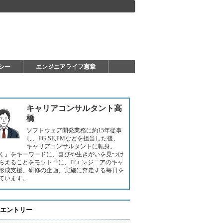
シー
エンジニアライフ憲章
キャリアコンサルタント高
橋
ソフトウェア開発業務に約15年従事
し、PG,SE,PMなどを担当した後、
キャリアコンサルタントに転身。
く』をキーワードに、喜びや生きがいを見つけ
らえることをモットーに、ITエンジニアのキャ
形成支援、研修の企画、実施に奔走する毎日を
ています。
エントリー