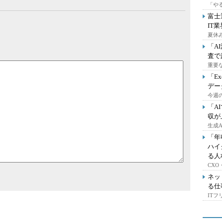
「や
富士
IT
夏休
「A
査で
重要
「E
デー
今週の
「A
収が
生成
「年
ハイ
る人
CX
ネッ
る仕
IT