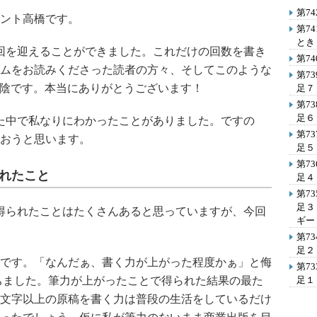
第7
ント高橋です。
第7
とき
0回を迎えることができました。これだけの回数を書き
第7
ムをお読みくださった読者の方々、そしてこのような
第7
お陰です。本当にありがとうございます！
足７
第7
足６
た中で私なりにわかったことがありました。ですの
第7
おうと思います。
足５
第7
られたこと
足４
第7
足３
得られたことはたくさんあると思っていますが、今回
ギー
第7
足２
です。「なんだぁ、書く力が上がった程度かぁ」と侮
第7
ちました。筆力が上がったことで得られた結果の最た
足１
万文字以上の原稿を書く力は普段の生活をしているだけ