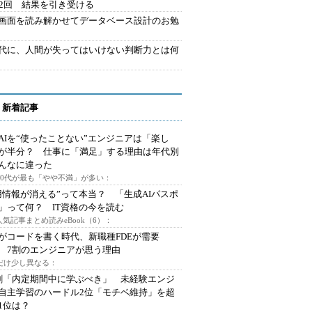
42回 結果を引き受ける
で画面を読み解かせてデータベース設計のお勉
時代に、人間が失ってはいけない判断力とは何
 新着記事
AIを“使ったことない”エンジニアは「楽し
が半分？ 仕事に「満足」する理由は年代別
んなに違った
～30代が最も「やや不満」が多い：
用情報が消える”って本当？ 「生成AIパスポ
」って何？ IT資格の今を読む
人気記事まとめ読みeBook（6）：
Iがコードを書く時代、新職種FDEが需要
 7割のエンジニアが思う理由
代だけ少し異なる：
割「内定期間中に学ぶべき」 未経験エンジ
自主学習のハードル2位「モチベ維持」を超
1位は？