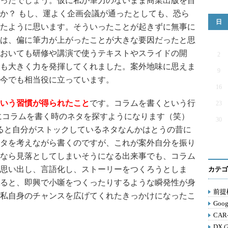
ったでしょう。仮に私が筆力のないまま商業出版を目
か？ もし、運よく企画会議が通ったとしても、恐ら
日
たように思います。そういったことが起きずに無事に
は、偏に筆力が上がったことが大きな要因だったと思
おいても研修や講演で使うテキストやスライドの開
2
も大きく力を発揮してくれました。案外地味に思えま
9
今でも相当役に立っています。
16
いう習慣が得られたこと
です。コラムを書くという行
23
にコラムを書く時のネタを探すようになります（笑）
30
いると自分がストックしているネタなんかはとうの昔に
タを考えながら書くのですが、これが案外自分を振り
なら見落としてしまいそうになる出来事でも、コラム
思い出し、言語化し、ストーリーをつくろうとしま
カテゴ
ると、即興で小噺をつくったりするような瞬発性が身
前提構
私自身のチャンスを広げてくれたきっかけになったこ
Goog
CAR
DX (