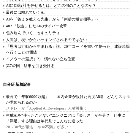
AIにDB設計を任せるとは、どこの何のことなのか？
最後には離れていくAI
AIを「答えを教える先生」から「判断の稽古相手」へ
482.「脱走」したAIのサイバー攻撃
包み込んでいく、セキュリティ
人間は、弱いからハッキングされるのではない
「思考は行動から生まれる」説。20年コードを書いて悟った、建設現場
へ行くことの価値
イノウーの選択 (12) 慣れない立ち位置
第742回 結果を引き受ける
自分研 新着記事
最高で「年収6000万超」――国内企業が設けた高度AI職 どんなスキル
が求められるのか
メドレーが「Applied AI Developer」人材募集：
生成AIを“使ったことない”エンジニアは「楽しさ」が半分？ 仕事に
「満足」する理由は年代別でこんなに違った
20～30代が最も「やや不満」が多い：