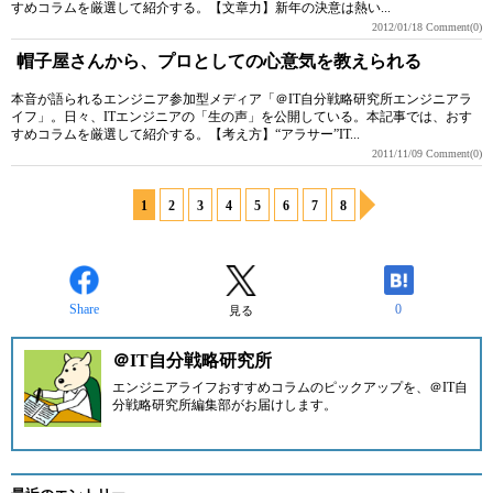
すめコラムを厳選して紹介する。【文章力】新年の決意は熱い...
2012/01/18
Comment(0)
帽子屋さんから、プロとしての心意気を教えられる
本音が語られるエンジニア参加型メディア「＠IT自分戦略研究所エンジニアラ
イフ」。日々、ITエンジニアの「生の声」を公開している。本記事では、おす
すめコラムを厳選して紹介する。【考え方】“アラサー”IT...
2011/11/09
Comment(0)
1
2
3
4
5
6
7
8
Share
0
見る
＠IT自分戦略研究所
エンジニアライフおすすめコラムのピックアップを、
＠IT自
分戦略研究所編集部
がお届けします。