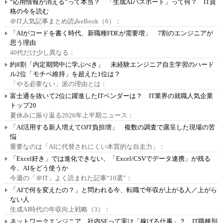
“応用情報が消える”って本当？ 「生成AIパスポート」って何？ IT資
格の今を読む
＠IT人気記事まとめ読みeBook（6）：
「AIがコードを書く時代、新職種FDEが需要増」 7割のエンジニアが
思う理由
40代だけ少し異なる：
約8割「内定期間中に学ぶべき」 未経験エンジニア自主学習のハード
ル2位「モチベ維持」を超えた1位は？
「やる必要ない」派の理由とは：
富士通を抜いて2位に躍進したITベンダーは？ IT業界の就職人気企業
トップ20
夏休みに振り返る2026年上半期ニュース：
「AI活用する新人増えてOJT負担増」 複数の調査で露呈した現場の苦
悩
重要なのは「AIに代替されにくい本質的な自走力」：
「Excel好き」では進化できない、「Excel/CSVでデータ連携」が残る
今、AIをどう使うか
今週の「＠IT」よく読まれた記事“10選”：
「AIで何を変えたの？」と問われる今、転職で年収が上がる人／上がら
ない人
生成AI時代の年収向上戦略（3）：
ネットワークエンジニア、社内SEって実は「稼げる仕事」？ IT職種別