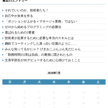
最近のエントリー
それでいいのか、技術者たち！
自己中が未来を作る
「ポジションが上がる＝マネージャ業務」ではない
ゼロから始めるプログラミングの必勝法
選ばれるための3要素
技術者が起業するために必要な本当のスキルとは
鋼鉄でコーティングした真っ白い豆腐のように……
みんな知ってるかにゃ？ げきおこぷんぷん丸だにゃん
「勤務時間の2割は自由」の裏側に隠されたもの
文系学部生がSEデビューするために心掛けておくこと
2026年7月
日
月
火
水
木
金
土
1
2
3
4
5
6
7
8
9
10
11
12
13
14
15
16
17
18
19
20
21
22
23
24
25