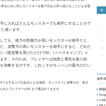
を得るために同じモンスターを数十匹以上狩り続けることになる場
日
手に入ればどんなモンスターでも相手にすることがで
2
また違います。
9
しても、体力や防御力が高いモンスターが相手だと、
16
た、攻撃力の高いモンスターを相手にすると、どれだ
23
2～3度攻撃を受けただけでBC（ベースキャンプ）
※
30
ます。そのため、プレイヤーは知恵と勇気を振り絞
を攻略するのです。これこそがモンハンの最大のだい
カテゴ
狩りをする上での起点となる場所。モンスターに攻撃され、体力
られたプレイヤーがBCまで
運ばれて
きます。
前提構
Goog
CAR
DX (