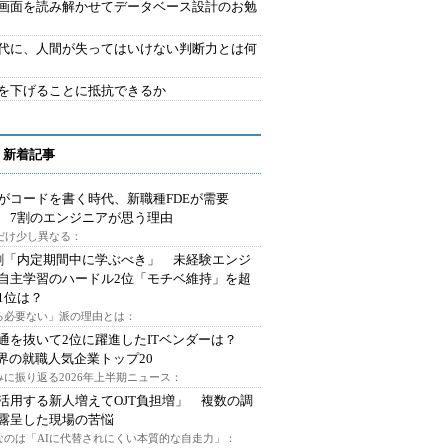
で画面を読み解かせてデータベース設計のお勉
時代に、人間が失ってはいけない判断力とは何
を下げることに抵抗できるか
 新着記事
Iがコードを書く時代、新職種FDEが需要
 7割のエンジニアが思う理由
代だけ少し異なる：
割「内定期間中に学ぶべき」 未経験エンジ
自主学習のハードル2位「モチベ維持」を超
1位は？
る必要ない」派の理由とは：
通を抜いて2位に躍進したITベンダーは？
業界の就職人気企業トップ20
みに振り返る2026年上半期ニュース：
I活用する新人増えてOJT負担増」 複数の調
露呈した現場の苦悩
なのは「AIに代替されにくい本質的な自走力」：