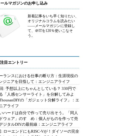
メールマガジンのお申し込み
新着記事をいち早く知りたい、
オリジナルコラムを読みたい
――メールマガジンに登録し
て、＠ITを120％使いこなそ
う。
注目エントリー
ーランスにおける仕事の断り方：生涯現役の
エンジニアを目指して：エンジニアライフ
2回: 予想以上にちゃんとしている？ 330円で
る「人感センサーライト」を分解してみよ
ThousanDIYの「ガジェット分解ライフ」：エ
ニアライフ
いハードは自分で作って売り出そう。「同人
ドウェア」のすゝめ：個人がものを作って売
デジタルDIYの最前線：エンジニアライフ
回: ローエンドにもRISC-Vが！ダイソーの完全