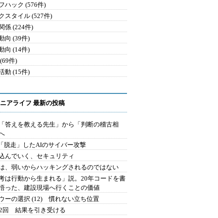
ハック (576件)
クスタイル (527件)
係 (224件)
向 (39件)
向 (14件)
(69件)
動 (15件)
ニアライフ 最新の投稿
を「答えを教える先生」から「判断の稽古相
へ
2.「脱走」したAIのサイバー攻撃
込んでいく、セキュリティ
は、弱いからハッキングされるのではない
考は行動から生まれる」説。20年コードを書
悟った、建設現場へ行くことの価値
ウーの選択 (12) 慣れない立ち位置
42回 結果を引き受ける