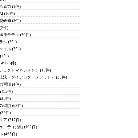
る力 (1件)
I (16件)
研修 (2件)
 (2件)
構造モデル (20件)
ム (2件)
イル (7件)
 (1件)
GPT (6件)
ジェクトマネジメント (13件)
技法（ダイアログ・メソッド） (35件)
習慣 (4件)
 (15件)
(25件)
習慣 (63件)
(22件)
ア (717件)
ュニティ活動 (102件)
 (465件)