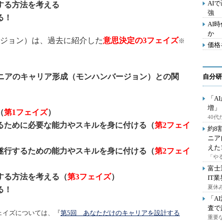
AI
する方法を考える
強
る！
AI
か
ジョン）は、過去に紹介した
意思決定の3フェイズ
※
価格
ジニアのキャリア形成（モンハンバージョン）との関
自分研
「A
増」
（
第1フェイズ
）
40
るために必要な能力やスキルを身に付ける（
第2フェイ
約8
）
ニア
えた
遂行するための能力やスキルを身に付ける（
第2フェイ
「や
）
富士
する方法を考える（
第3フェイズ
）
IT
夏休
る！
「A
査で
ェイズについては、『
第5回 あなただけのキャリアを設計する
重要