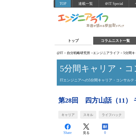
TOP
連載一覧
＠IT Special
トップ
コラムニスト一覧
@IT
>
自分戦略研究所
>
エンジニアライフ
>
5分間
5分間キャリア・コ
ITエンジニアへの5分間キャリア・コンサルテ
第28回 四方山話（11
キャリア
スキル
ライフハック
Share
0
見る