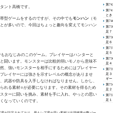
第7
タント高橋です。
第7
とき
帯型ゲームをするのですが、その中でも
モンハン
（モ
第7
とが多いので、今回はちょっと趣向を変えてモンハン
第7
足７
第7
足６
第7
足５
Mでもおなじみのこのゲーム。プレイヤーはハンターと
第7
と闘います。モンスターは比較的弱いモノから意味不
足４
然、強いモンスターを相手にするためにはプレイヤー
第7
足３
プレイヤーには強さを示すレベルの概念がありませ
ギー
、武器や防具を入手しなければなりません。しかし、
第7
られる素材
が必要になります。その素材を得るため
※
足２
スターに闘いを挑み、素材を手に入れ、やっとの思い
第7
足１
くなっていくのです。
ア度が設定されており、最もレア度が高い素材は出現確率が数パー