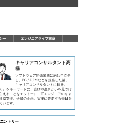
シー
エンジニアライフ憲章
キャリアコンサルタント高
橋
ソフトウェア開発業務に約15年従事
し、PG,SE,PMなどを担当した後、
キャリアコンサルタントに転身。
く』をキーワードに、喜びや生きがいを見つけ
らえることをモットーに、ITエンジニアのキャ
形成支援、研修の企画、実施に奔走する毎日を
ています。
エントリー