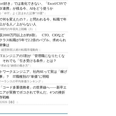
xcel好き」では進化できない、「Excel/CSVで
タ連携」が残る今、AIをどう使うか
「＠IT」よく読まれた記事“10選”：
Iで何を変えたの？」と問われる今、転職で年
上がる人／上がらない人
AI時代の年収向上戦略（3）：
収2000万円以上が約6割」 CTO、CIOなど
クラス転職が5年で2.2倍のバブル、求められ
材像は
O・経営幹部人材の転職市場動向：
ITエンジニアの5割が「管理職になりたくな
 それでも「引き受ける条件」とは？
が求める“納得の働き方”：
トワークエンジニア、社内SEって実は「稼げ
事」？ IT職種別の“単価”に明暗
フリーランスの平均単価ランキング：
で「コード多重債務者」の世界線へ――新卒エ
ニアが実務でボコされて学んだ、4つの挫折
存戦略
2026【春】：