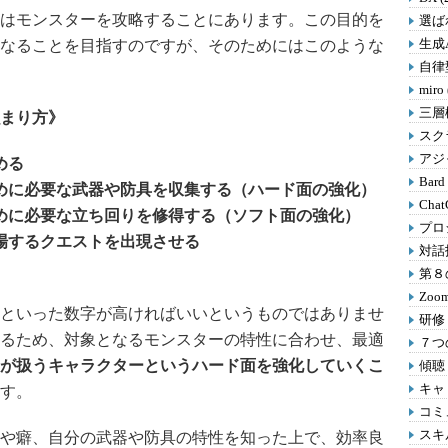
はモンスターを攻略することにあります。この目的を
選ばれ
生成A
なることを目指すのですが、そのためにはこのような
自律型
miro
三層
まり方》
スクラ
アジャ
める
Bard
めに必要な武器や防具を収集する（ハード面の強化）
Chat
めに必要な立ち回りを修得する（ソフト面の強化）
プロ
場するクエストを出現させる
対話
第８の
Zoom
といった数字が高ければいいというものではありませ
研修 
るため、対象となるモンスターの特性に合わせ、最適
７つの
が扱うキャラクターというハード面を強化していくこ
傾聴 
キャリ
す。
コミ
スキル
や癖、自分の武器や防具の特性を知った上で、効率良