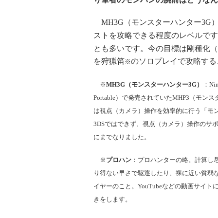
MH3G（モンスターハンター3G
ストを攻略できる程度のレベルです
とも多いです。今の目標は剛種化（
を狩猟笛
のソロプレイで攻略する
※
※
MH3G（モンスターハンター3G）
：Ni
Portable）で発売されていたMHP3（モ
は
視点（カメラ）
操作を効率的に行う
「
モン
3DSでは
できず、
視点（カメラ）操作
のサ
にまでなりました。
※
プロハン
：プロハンターの略。
計算し
り得ない早さで駆逐したり、裸に近い貧弱
イヤーのこと。
YouTubeなどの動画サ
きをします。