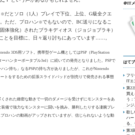
＠IT
）
だとソロ（1人）プレイで下位、上位、G級全クエ
※
。ただ、プロハン
でもないので、BC送りになるこ
※
固体強化）されたブラキディオス（ジョジョブラキ）
ことを目標に、日々返り討ちにあっています……。
ntendo 3DS用ソフト。携帯型ゲーム機としてはPSP（PlayStation
ンスターハンターポータブル3rd）に続いての発売となりました。PSPで
はてブ
ハン持ち」なるPSPの持ち方がありましたが、これがNintendo
フリ
ポートをするため
の
拡張スライドパッド
が別売りで発売される事態
IT
第2
買え
尽くされた
緻密
な動きで一切のダメージを受けずにモンスターをあ
う：
ンジ
な装備で強力なモンスターに闘いを挑み、勝利したりする凄腕プレ
欲し
イトにプロハンの動画がアップされていますが、信じられないような動
ハー
る、
第3