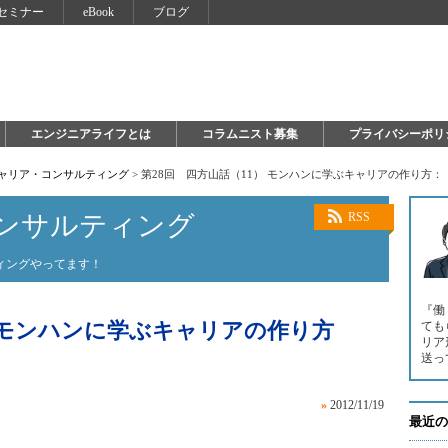
セミナー
eBook
ブログ
エンジニアライフとは
コラムニスト募集
プライバシーポリ
キャリア・コンサルティング
>
第28回 四方山話（11） モンハンに学ぶキャリアの作り方：
ンサルティング
RSS
ィングやってます！
『働
） モンハンに学ぶキャリアの作り方
ても
リア
送っ
»
2012/11/19
最近の