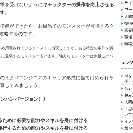
ライフ
撃を受けないように
キャラクターの操作を向上させる
ワー
す。
人間関
技術動
準備ができたら、お目当てのモンスターが登場するク
業界動
攻略するのです。
職場 
転職活
じめ用意されているクエストに出現しますが、ある特定の条件を満
こに登場するモンスターもいます。強力なモンスターは大抵このパ
エンジ
AI
ままITエンジニアのキャリア形成に当てはめられそ
手」
直してみましょう。
48
包み
モンハンバージョン）》
人間
「思
いて
るために必要な能力やスキルを身に付ける
イノ
遂行するための能力やスキルを身に付ける
第7