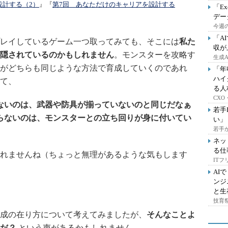
設計する（2）
』『
第7回 あなただけのキャリアを設計する
「E
デー
今週の
「A
レイしているゲーム一つ取ってみても、そこには
私た
収が
隠されているのかもしれません
。モンスターを攻略す
生成
がどちらも同じような方法で育成していくのであれ
「年
ハイ
て、
る人
CX
ないのは、武器や防具が揃っていないのと同じだなぁ
若手
らないのは、モンスターとの立ち回りが身に付いてい
い」
若手
ネッ
る仕
れませんね（ちょっと無理があるような気もします
IT
AI
ンジ
と生
技育祭
成の在り方について考えてみましたが、
そんなことよ
だ？
という声があるかもしれません。