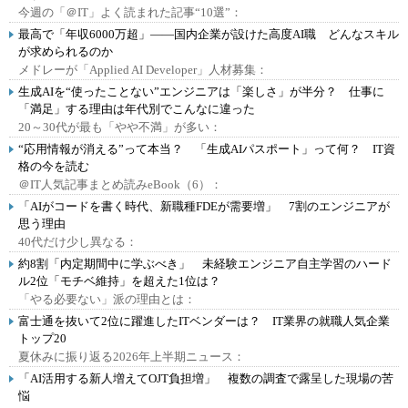
今週の「＠IT」よく読まれた記事“10選”：
最高で「年収6000万超」――国内企業が設けた高度AI職 どんなスキル
が求められるのか
メドレーが「Applied AI Developer」人材募集：
生成AIを“使ったことない”エンジニアは「楽しさ」が半分？ 仕事に
「満足」する理由は年代別でこんなに違った
20～30代が最も「やや不満」が多い：
“応用情報が消える”って本当？ 「生成AIパスポート」って何？ IT資
格の今を読む
＠IT人気記事まとめ読みeBook（6）：
「AIがコードを書く時代、新職種FDEが需要増」 7割のエンジニアが
思う理由
40代だけ少し異なる：
約8割「内定期間中に学ぶべき」 未経験エンジニア自主学習のハード
ル2位「モチベ維持」を超えた1位は？
「やる必要ない」派の理由とは：
富士通を抜いて2位に躍進したITベンダーは？ IT業界の就職人気企業
トップ20
夏休みに振り返る2026年上半期ニュース：
「AI活用する新人増えてOJT負担増」 複数の調査で露呈した現場の苦
悩