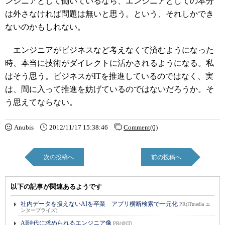
ンジニアとして働いているなら、エンジニアとしての本分
は外さなければ問題は無いと思う。という、それしかでき
ないのかもしれない。
エンジニアがビジネスなど考えなくて済むようになった
時、本当に技術がダイレクトに活かされるようになる。私
はそう思う。ビジネスがITを推進しているのではなく、実
は、間に入って推進を妨げているのではないだろうか。そ
う思えてならない。
Anubis
2012/11/17 15:38:46
Comment(0)
次の投稿へ
前の投稿へ
以下の記事が関連あるようです
社内データを扱えないAIを卒業 アプリ横断検索で一元化
PR(ITmedia エ
ンタープライズ)
AI時代に求められるエンジニア像
PR(＠IT)