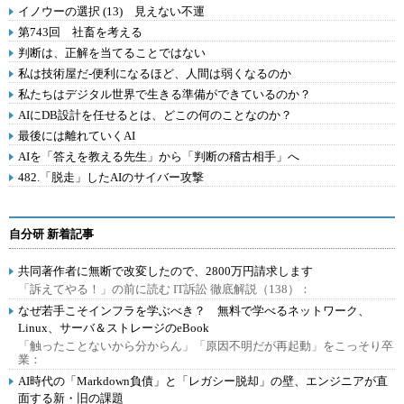
イノウーの選択 (13) 見えない不運
第743回 社畜を考える
判断は、正解を当てることではない
私は技術屋だ-便利になるほど、人間は弱くなるのか
私たちはデジタル世界で生きる準備ができているのか？
AIにDB設計を任せるとは、どこの何のことなのか？
最後には離れていくAI
AIを「答えを教える先生」から「判断の稽古相手」へ
482.「脱走」したAIのサイバー攻撃
自分研 新着記事
共同著作者に無断で改変したので、2800万円請求します
「訴えてやる！」の前に読む IT訴訟 徹底解説（138）：
なぜ若手こそインフラを学ぶべき？ 無料で学べるネットワーク、
Linux、サーバ＆ストレージのeBook
「触ったことないから分からん」「原因不明だが再起動」をこっそり卒
業：
AI時代の「Markdown負債」と「レガシー脱却」の壁、エンジニアが直
面する新・旧の課題