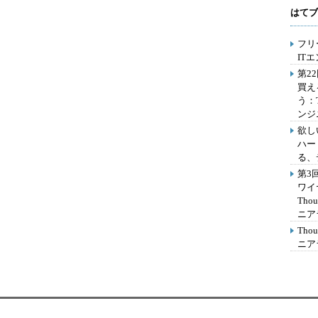
はてブ
フリ
IT
第2
買え
う：
ンジ
欲し
ハー
る、
第3
ワイ
Th
ニア
Th
ニア