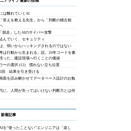
ニアライフ 最新の投稿
には離れていくAI
を「答えを教える先生」から「判断の稽古相
へ
2.「脱走」したAIのサイバー攻撃
込んでいく、セキュリティ
は、弱いからハッキングされるのではない
考は行動から生まれる」説。20年コードを書
悟った、建設現場へ行くことの価値
ウーの選択 (12) 慣れない立ち位置
42回 結果を引き受ける
で画面を読み解かせてデータベース設計のお勉
時代に、人間が失ってはいけない判断力とは何
 新着記事
AIを“使ったことない”エンジニアは「楽し