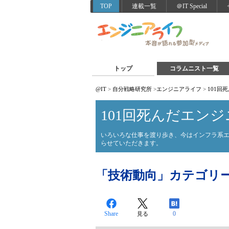
TOP
連載一覧
＠IT Special
トップ
コラムニスト一覧
@IT
>
自分戦略研究所
>
エンジニアライフ
>
101回
101回死んだエンジ
いろいろな仕事を渡り歩き、今はインフラ系
らせていただきます。
「技術動向」カテゴリ
Share
0
見る