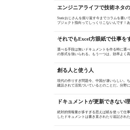
エンジニアライフで技術ネタ
Staticおじさんを掘り返す今までコラムを
ブジェクト指向ってしっくりこないんです！あ
それでもExcel方眼紙で仕事を
選べる手段は無いドキュメントを作る時に選
の形式を強いられる。もう一つは、効率よく高
創る人と使う人
現代の作りすぎ問題今、中国が凄いらしい。
建設されて活気づいているとのことだ。分野に
ドキュメントが更新できない
絶対的情報量が多すぎる思えば紙を使って仕
したドキュメントは書き直されたり追記された