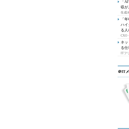
「A
収が
生成
「年
ハイ
る人
CX
ネッ
る仕
IT
＠IT