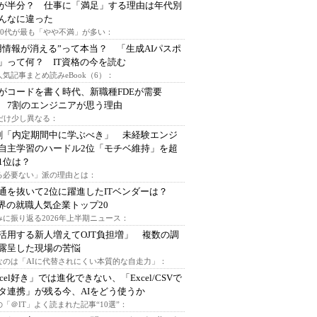
が半分？ 仕事に「満足」する理由は年代別
んなに違った
～30代が最も「やや不満」が多い：
用情報が消える”って本当？ 「生成AIパスポ
」って何？ IT資格の今を読む
人気記事まとめ読みeBook（6）：
Iがコードを書く時代、新職種FDEが需要
 7割のエンジニアが思う理由
代だけ少し異なる：
割「内定期間中に学ぶべき」 未経験エンジ
自主学習のハードル2位「モチベ維持」を超
1位は？
る必要ない」派の理由とは：
通を抜いて2位に躍進したITベンダーは？
業界の就職人気企業トップ20
みに振り返る2026年上半期ニュース：
I活用する新人増えてOJT負担増」 複数の調
露呈した現場の苦悩
なのは「AIに代替されにくい本質的な自走力」：
xcel好き」では進化できない、「Excel/CSVで
タ連携」が残る今、AIをどう使うか
「＠IT」よく読まれた記事“10選”：