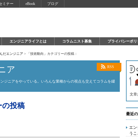
セミナー
eBook
ブログ
エンジニアライフとは
コラムニスト募集
プライバシーポリ
死んだエンジニア
>
「技術動向」カテゴリーの投稿：
ニア
RSS
エンジニアをやっている。いろんな業種からの視点も交えてコラムを綴
文章
ーの投稿
最近の
エン
うこ