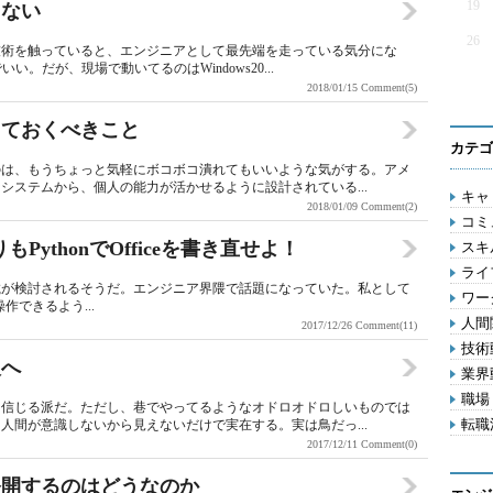
19
ゃない
26
技術を触っていると、エンジニアとして最先端を走っている気分にな
い。だが、現場で動いてるのはWindows20...
2018/01/15
Comment(5)
っておくべきこと
カテゴ
のは、もうちょっと気軽にボコボコ潰れてもいいような気がする。アメ
システムから、個人の能力が活かせるように設計されている...
キャリ
2018/01/09
Comment(2)
コミ
りもPythonでOfficeを書き直せよ！
スキル
ライフ
thonの搭載が検討されるそうだ。エンジニア界隈で話題になっていた。私として
ワー
で操作できるよう...
人間関
2017/12/26
Comment(11)
技術動
人へ
業界動
職場 
を信じる派だ。ただし、巷でやってるようなオドロオドロしいものでは
転職活
人間が意識しないから見えないだけで実在する。実は鳥だっ...
2017/12/11
Comment(0)
公開するのはどうなのか