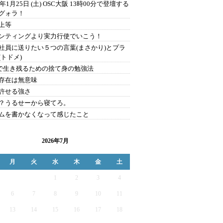
0年1月25日 (土) OSC大阪 13時00分で登壇する
グォラ！
上等
ンティングより実力行使でいこう！
社員に送りたい５つの言葉(まさかり)とプラ
(トドメ)
Sで生き残るための捨て身の勉強法
存在は無意味
許せる強さ
？うるせーから寝てろ。
ムを書かなくなって感じたこと
2026年7月
月
火
水
木
金
土
1
2
3
4
6
7
8
9
10
11
13
14
15
16
17
18