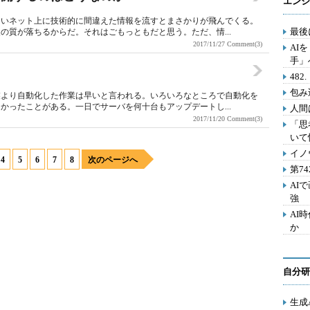
エンジ
ないネット上に技術的に間違えた情報を流すとまさかりが飛んでくる。
最後
の質が落ちるからだ。それはごもっともだと思う。ただ、情...
2017/11/27
Comment(3)
AI
手」
48
包み
業より自動化した作業は早いと言われる。いろいろなところで自動化を
かったことがある。一日でサーバを何十台もアップデートし...
人間
2017/11/20
Comment(3)
「思
いて
イノ
4
5
6
7
8
次のページへ
第7
AI
強
AI
か
自分研
生成