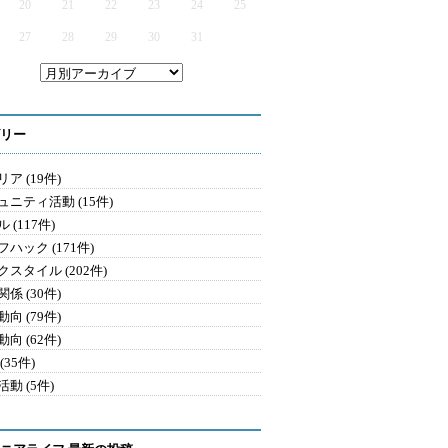
20
21
22
23
24
25
27
28
29
30
31
リー
ア (19件)
ュニティ活動 (15件)
 (117件)
ハック (171件)
クスタイル (202件)
係 (30件)
向 (79件)
向 (62件)
(35件)
動 (5件)