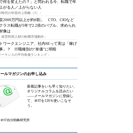
Iで何を変えたの？」と問われる今、転職で年
上がる人／上がらない人
AI時代の年収向上戦略（3）：
収2000万円以上が約6割」 CTO、CIOなど
クラス転職が5年で2.2倍のバブル、求められ
材像は
O・経営幹部人材の転職市場動向：
トワークエンジニア、社内SEって実は「稼げ
事」？ IT職種別の“単価”に明暗
フリーランスの平均単価ランキング：
メールマガジンのお申し込み
新着記事をいち早く知りたい、
オリジナルコラムを読みたい
――メールマガジンに登録し
て、＠ITを120％使いこなそ
う。
＠IT自分戦略研究所