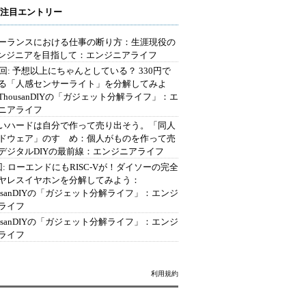
注目エントリー
ーランスにおける仕事の断り方：生涯現役の
エンジニアを目指して：エンジニアライフ
2回: 予想以上にちゃんとしている？ 330円で
る「人感センサーライト」を分解してみよ
ThousanDIYの「ガジェット分解ライフ」：エ
ニアライフ
いハードは自分で作って売り出そう。「同人
ドウェア」のすゝめ：個人がものを作って売
デジタルDIYの最前線：エンジニアライフ
回: ローエンドにもRISC-Vが！ダイソーの完全
ヤレスイヤホンを分解してみよう：
ousanDIYの「ガジェット分解ライフ」：エンジ
ライフ
ousanDIYの「ガジェット分解ライフ」：エンジ
ライフ
利用規約