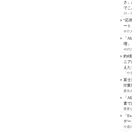
さ」
でこ
20
“応
ート
＠IT
「A
増」
40
約8
ニア
えた
「や
富士
IT
夏休
「A
査で
重要
「E
デー
今週の