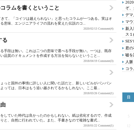
202
のコラムを書くということ
ぞ、
デマ
書いてきて、「コイツは越えられない」と思ったコラムが一つある。実はオ
マウ
る意味、エンジニアライフの流れを変えた伝説のコ...
新入
2020/02/13
Comment(4)
ス１
する
SE
君の
べる手段は無い。これは二つの意味で選べる手段が無い。一つは、既存
嘘を
い品質のドキュメントを作成する方法を知らないということ...
2018/04/19
Comment(3)
人脈
コラ
ちょっと国外の事情に詳しい人に聞いた話だと、新しいビルがバンバン
よっては、日本はもう追い越されてるかもしれない。ここ最...
2018/03/26
Comment(1)
日
理由
事をしていた時代は良かったのかもしれない。紙は劣化するので、作成
5
りと、自然に行われていた。また、手書きなので複雑な書式...
2018/01/22
Comment(1)
12