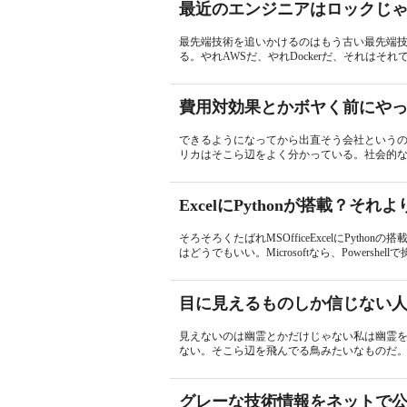
最近のエンジニアはロックじ
最先端技術を追いかけるのはもう古い最先端
る。やれAWSだ、やれDockerだ、それはそれでい
費用対効果とかボヤく前にや
できるようになってから出直そう会社という
リカはそこら辺をよく分かっている。社会的な
ExcelにPythonが搭載？それよ
そろそろくたばれMSOfficeExcelにPy
はどうでもいい。Microsoftなら、Powershell
目に見えるものしか信じない
見えないのは幽霊とかだけじゃない私は幽霊
ない。そこら辺を飛んでる鳥みたいなものだ。
グレーな技術情報をネットで