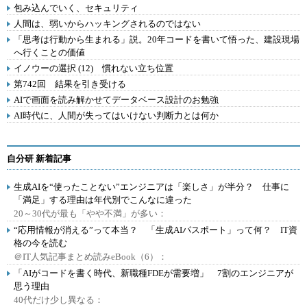
包み込んでいく、セキュリティ
人間は、弱いからハッキングされるのではない
「思考は行動から生まれる」説。20年コードを書いて悟った、建設現場
へ行くことの価値
イノウーの選択 (12) 慣れない立ち位置
第742回 結果を引き受ける
AIで画面を読み解かせてデータベース設計のお勉強
AI時代に、人間が失ってはいけない判断力とは何か
自分研 新着記事
生成AIを“使ったことない”エンジニアは「楽しさ」が半分？ 仕事に
「満足」する理由は年代別でこんなに違った
20～30代が最も「やや不満」が多い：
“応用情報が消える”って本当？ 「生成AIパスポート」って何？ IT資
格の今を読む
＠IT人気記事まとめ読みeBook（6）：
「AIがコードを書く時代、新職種FDEが需要増」 7割のエンジニアが
思う理由
40代だけ少し異なる：