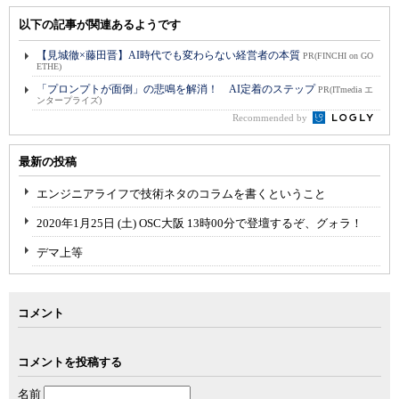
以下の記事が関連あるようです
【見城徹×藤田晋】AI時代でも変わらない経営者の本質
PR(FINCHI on GO
ETHE)
「プロンプトが面倒」の悲鳴を解消！ AI定着のステップ
PR(ITmedia エ
ンタープライズ)
Recommended by
最新の投稿
エンジニアライフで技術ネタのコラムを書くということ
2020年1月25日 (土) OSC大阪 13時00分で登壇するぞ、グォラ！
デマ上等
コメント
コメントを投稿する
名前