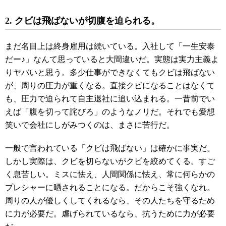
2. クビは飛ばないが切腹を迫られる。
まだ名目上は終身雇用は続いている。入社して「一生安泰
だー♪」なんて思っていると大間違いだ。実態は実力主義よ
りヤバいと思う。多少仕事ができなくてもクビは飛ばない
が、周りの圧力が重くなる。直接クビになることはなくて
も、圧力で迫られて自主退社に追い込まれる。一昔前でい
えば「腹を切って詫びろ」のようなノリだ。それでも愛想
笑いで会社にしがみつくのは、まさに苦行だ。
一般で言われている「クビは飛ばない」は確かに事実だ。
しかし実際は、クビを切らないがクビを絞めてくる。すご
く息苦しい。ミスに怯え、人間関係に怯え、常に何らかの
プレシャーに晒されることになる。だからこそ強くなれ。
周りの人が優しくしてくれるなら、その人たちを守るため
に力が必要だ。虐げられているなら、抗うために力が必要