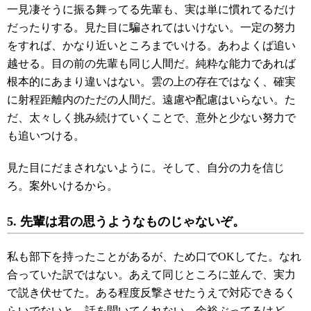
一見凄そうに振る舞ってる先輩も、実は単に慣れてるだけ
だったりする。見た目に騙されてはいけない。一定の努力
をすれば、かなり近いところまでいける。あわよくば追い
越せる。目の前の先輩も同じ人間だ。純粋な能力であれば
根本的にあまり違いはない。雲の上の存在ではなく、確実
に射程距離内のただの人間だ。遠慮や配慮はいらない。た
だ、太々しく挑み続けていくことで、意外と少ない努力で
も追いつける。
見た目にだまされないように。そして、自分の力を信じ
ろ。案外いけるから。
5. 先輩は君の思うようなものじゃないぞ。
私も部下を持ったことがあるが、ため口でOKしてた。なれ
合っていた訳ではない。あえて同じところに並んで、実力
で説き伏せてた。ある程度反撃させたうえで対応できるく
らいでないと、話を聞いてくれない。余裕ぶってるけど、