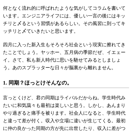
何となく流れ的に呼ばれたような気がしてコラムを書いて
います。エンジニアライフには、優しい一言の後にはキッ
チリと〆るという習慣があるらしい。その風習に則ってキ
ッチリと〆ていきたいと思います。
四月に入った新入生もそろそろ社会という現実に擦れてき
たことでしょう。ヤッホー、五月病の季節だぜ、イエェー
イ。さて、私も新人時代に思いを馳せてみるとしましょ
う。あのスプラッターな日々が脳裏から離れません。
1. 同期？ほっとけそんなの。
言っとくけど、君の同期はライバルだからね。学生時代み
たいに和気藹々も最初は楽しいと思う。しかし、あんまり
やり過ぎると痛手を被ります。社会人になると、学生時代
と違って差が付く。収入や立場に違いが生じてくる。最初
に仲の良かった同期の方が先に出世したり、収入に差がつ