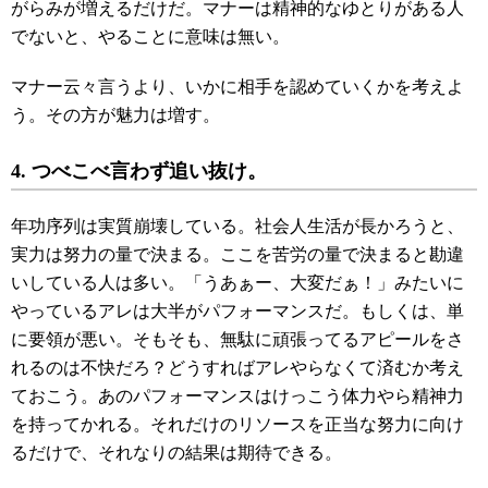
がらみが増えるだけだ。マナーは精神的なゆとりがある人
でないと、やることに意味は無い。
マナー云々言うより、いかに相手を認めていくかを考えよ
う。その方が魅力は増す。
4. つべこべ言わず追い抜け。
年功序列は実質崩壊している。社会人生活が長かろうと、
実力は努力の量で決まる。ここを苦労の量で決まると勘違
いしている人は多い。「うあぁー、大変だぁ！」みたいに
やっているアレは大半がパフォーマンスだ。もしくは、単
に要領が悪い。そもそも、無駄に頑張ってるアピールをさ
れるのは不快だろ？どうすればアレやらなくて済むか考え
ておこう。あのパフォーマンスはけっこう体力やら精神力
を持ってかれる。それだけのリソースを正当な努力に向け
るだけで、それなりの結果は期待できる。