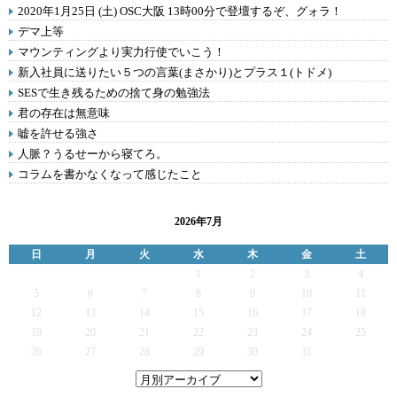
2020年1月25日 (土) OSC大阪 13時00分で登壇するぞ、グォラ！
デマ上等
マウンティングより実力行使でいこう！
新入社員に送りたい５つの言葉(まさかり)とプラス１(トドメ)
SESで生き残るための捨て身の勉強法
君の存在は無意味
嘘を許せる強さ
人脈？うるせーから寝てろ。
コラムを書かなくなって感じたこと
2026年7月
日
月
火
水
木
金
土
1
2
3
4
5
6
7
8
9
10
11
12
13
14
15
16
17
18
19
20
21
22
23
24
25
26
27
28
29
30
31