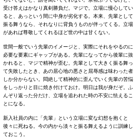
受け答えはかなり真剣勝負だ。マジで。立場に慢心してい
ると、あっという間に中身が劣化する。本来、先輩として
振る舞うなら、それなりに背負うものが伴ってくる。立場
があれば尊敬してくれるほど世の中は甘くない。
世間一般でいう先輩のイメージと、実際にそれをやるのに
必要な要素にギャップがある。先輩になってから後輩に抜
かれると、マジで精神が歪む。先輩として大きく振る舞っ
て失敗したとき、あの居心地の悪さと屈辱感は味わった者
しか分からない。悶絶して精神的に歪んでいく先輩の苦悩
をしっかりと目に焼き付けておけ。明日は我が身だぞ。ふ
んぞり返った分だけ、立場を追われた時の不安に怯えるこ
とになる。
新入社員の内に「先輩」という立場に変な幻想を抱くと
後々に死ねる。今の内から淡々と振る舞えるように訓練し
ておこう。