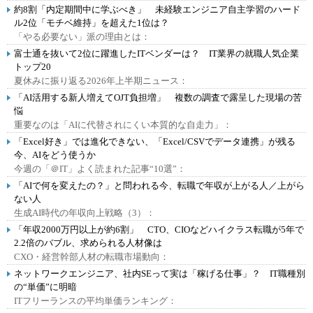
約8割「内定期間中に学ぶべき」 未経験エンジニア自主学習のハード
ル2位「モチベ維持」を超えた1位は？
「やる必要ない」派の理由とは：
富士通を抜いて2位に躍進したITベンダーは？ IT業界の就職人気企業
トップ20
夏休みに振り返る2026年上半期ニュース：
「AI活用する新人増えてOJT負担増」 複数の調査で露呈した現場の苦
悩
重要なのは「AIに代替されにくい本質的な自走力」：
「Excel好き」では進化できない、「Excel/CSVでデータ連携」が残る
今、AIをどう使うか
今週の「＠IT」よく読まれた記事“10選”：
「AIで何を変えたの？」と問われる今、転職で年収が上がる人／上がら
ない人
生成AI時代の年収向上戦略（3）：
「年収2000万円以上が約6割」 CTO、CIOなどハイクラス転職が5年で
2.2倍のバブル、求められる人材像は
CXO・経営幹部人材の転職市場動向：
ネットワークエンジニア、社内SEって実は「稼げる仕事」？ IT職種別
の“単価”に明暗
ITフリーランスの平均単価ランキング：