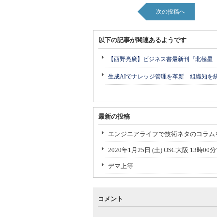
次の投稿へ
以下の記事が関連あるようです
【西野亮廣】ビジネス書最新刊『北極星
生成AIでナレッジ管理を革新 組織知を
最新の投稿
エンジニアライフで技術ネタのコラム
2020年1月25日 (土) OSC大阪 13
デマ上等
コメント