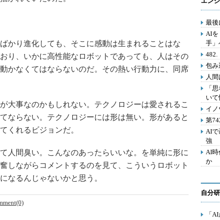
エンジ
最後
AI
ばかり進化しても、そこに感動は生まれることはな
手」
48
おり、いかに高性能なロボットであっても、人はその
包み
動かなくてはならないのだ。その熱い行動力に、同席
人間
「思
いて
が大事なのかもしれない。テクノロジーは愛されるこ
イノ
てならない。テクノロジーには形は無い。形があると
第7
てくれるビジョンだ。
AI
強
て人間臭い。こんなのあったらいいな。を単純に形に
AI
か
奮しながらコメントするのを見て、こういうロボット
になるんじゃないかと思う。
自分研
mment(0)
「A