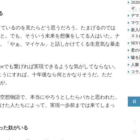
202
ぞ、
る
デマ
マウ
iを使っているのを見たらどう思うだろう。たまげるのでは
新入
と。でも、そういう未来を想像をしてる人はいた。ナ
ス１
SE
。「やぁ、マイケル」と話しかけてくる生意気な暴走
君の
嘘を
人脈
noeでも繋げれば実現できるような気がしてならない。
コラ
るようにすれば、十年後なら何とかなりそうだ。ただ
が。
空想物語で、本当にやろうとしたらバカと思われた。
日
けた人たちによって、実現一歩前までは来てしまっ
5
った奴がいる
12