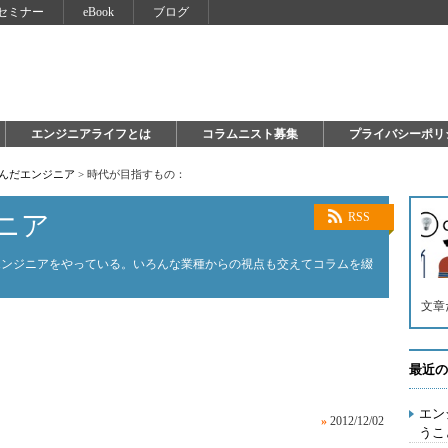
セミナー
eBook
ブログ
エンジニアライフとは
コラムニスト募集
プライバシーポリ
死んだエンジニア
>
時代が目指すもの：
ニア
RSS
エンジニアをやっている。いろんな業種からの視点も交えてコラムを綴
文章
最近の
エン
»
2012/12/02
うこ