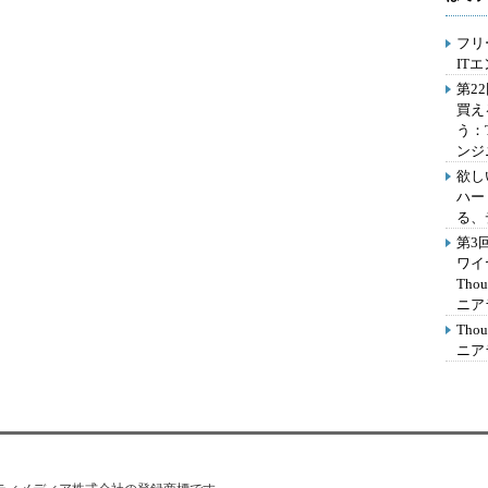
フリ
IT
第2
買え
う：
ンジ
欲し
ハー
る、
第3
ワイ
Th
ニア
Th
ニア