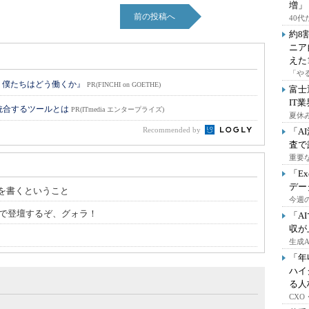
増」
前の投稿へ
40
約8
ニア
えた
「や
 僕たちはどう働くか』
PR(FINCHI on GOETHE)
富士
IT
統合するツールとは
PR(ITmedia エンタープライズ)
夏休
Recommended by
「A
査で
重要
「E
デー
を書くということ
今週の
時00分で登壇するぞ、グォラ！
「A
収が
生成
「年
ハイ
る人
CX