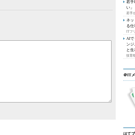
若手
い」
若手
ネッ
る仕
IT
AI
ンジ
と生
技育祭
＠IT
はてブ