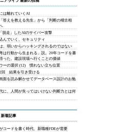
ニアライフ 最新の投稿
には離れていくAI
を「答えを教える先生」から「判断の稽古相
へ
2.「脱走」したAIのサイバー攻撃
込んでいく、セキュリティ
は、弱いからハッキングされるのではない
考は行動から生まれる」説。20年コードを書
悟った、建設現場へ行くことの価値
ウーの選択 (12) 慣れない立ち位置
42回 結果を引き受ける
で画面を読み解かせてデータベース設計のお勉
時代に、人間が失ってはいけない判断力とは何
 新着記事
Iがコードを書く時代、新職種FDEが需要