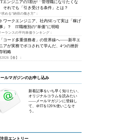
ITエンジニアの5割が「管理職になりたくな
 それでも「引き受ける条件」とは？
が求める“納得の働き方”：
トワークエンジニア、社内SEって実は「稼げ
事」？ IT職種別の“単価”に明暗
フリーランスの平均単価ランキング：
で「コード多重債務者」の世界線へ――新卒エ
ニアが実務でボコされて学んだ、4つの挫折
存戦略
2026【春】：
メールマガジンのお申し込み
新着記事をいち早く知りたい、
オリジナルコラムを読みたい
――メールマガジンに登録し
て、＠ITを120％使いこなそ
う。
注目エントリー