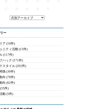
20
21
22
23
24
25
27
28
29
30
31
リー
ア (19件)
ュニティ活動 (15件)
 (117件)
ハック (171件)
クスタイル (202件)
係 (30件)
向 (79件)
向 (62件)
(35件)
動 (5件)