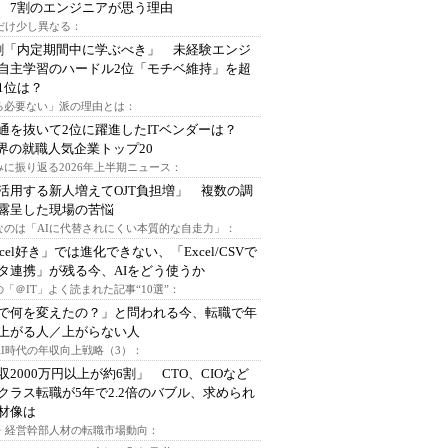
 7割のエンジニアが思う理由
代だけ少し異なる：
割「内定期間中に学ぶべき」 未経験エンジ
自主学習のハードル2位「モチベ維持」を超
1位は？
る必要ない」派の理由とは：
通を抜いて2位に躍進したITベンダーは？
業界の就職人気企業トップ20
みに振り返る2026年上半期ニュース：
I活用する新人増えてOJT負担増」 複数の調
露呈した現場の苦悩
なのは「AIに代替されにくい本質的な自走力」：
xcel好き」では進化できない、「Excel/CSVで
タ連携」が残る今、AIをどう使うか
「＠IT」よく読まれた記事“10選”：
Iで何を変えたの？」と問われる今、転職で年
上がる人／上がらない人
AI時代の年収向上戦略（3）：
収2000万円以上が約6割」 CTO、CIOなど
クラス転職が5年で2.2倍のバブル、求められ
材像は
O・経営幹部人材の転職市場動向：