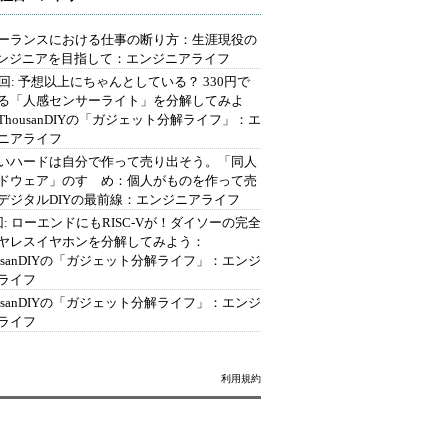
ーランスにおける仕事の断り方：生涯現役の
エンジニアを目指して：エンジニアライフ
2回: 予想以上にちゃんとしている？ 330円で
る「人感センサーライト」を分解してみよ
ThousanDIYの「ガジェット分解ライフ」：エ
ニアライフ
いハードは自分で作って売り出そう。「同人
ドウェア」のすゝめ：個人がものを作って売
デジタルDIYの最前線：エンジニアライフ
回: ローエンドにもRISC-Vが！ダイソーの完全
ヤレスイヤホンを分解してみよう：
ousanDIYの「ガジェット分解ライフ」：エンジ
ライフ
ousanDIYの「ガジェット分解ライフ」：エンジ
ライフ
利用規約