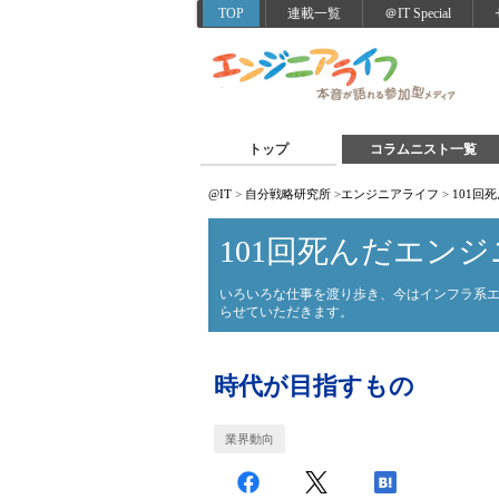
TOP
連載一覧
＠IT Special
トップ
コラムニスト一覧
@IT
>
自分戦略研究所
>
エンジニアライフ
>
101回
101回死んだエンジ
いろいろな仕事を渡り歩き、今はインフラ系
らせていただきます。
時代が目指すもの
業界動向