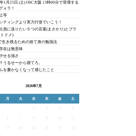
0年1月25日 (土) OSC大阪 13時00分で登壇する
グォラ！
上等
ンティングより実力行使でいこう！
社員に送りたい５つの言葉(まさかり)とプラ
(トドメ)
Sで生き残るための捨て身の勉強法
存在は無意味
許せる強さ
？うるせーから寝てろ。
ムを書かなくなって感じたこと
2026年7月
月
火
水
木
金
土
1
2
3
4
6
7
8
9
10
11
13
14
15
16
17
18