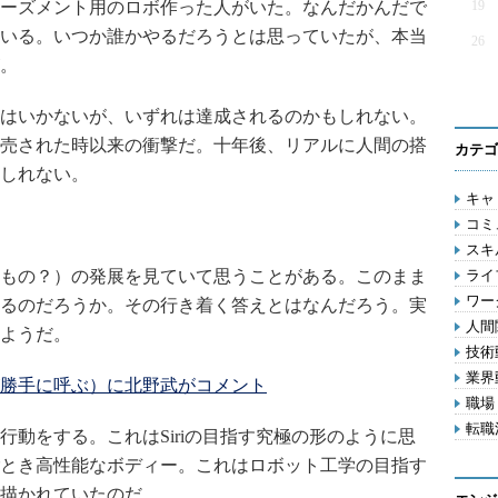
ーズメント用のロボ作った人がいた。なんだかんだで
19
いる。いつか誰かやるだろうとは思っていたが、本当
26
。
はいかないが、いずれは達成されるのかもしれない。
売された時以来の衝撃だ。十年後、リアルに人間の搭
カテゴ
しれない。
キャリ
コミ
スキル
もの？）の発展を見ていて思うことがある。このまま
ライフ
ワー
るのだろうか。その行き着く答えとはなんだろう。実
人間関
ようだ。
技術動
業界動
勝手に呼ぶ）に北野武がコメント
職場 
転職活
動をする。これはSiriの目指す究極の形のように思
とき高性能なボディー。これはロボット工学の目指す
描かれていたのだ。