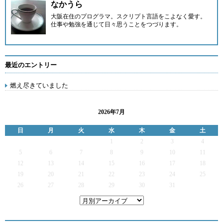
なかうら
大阪在住のプログラマ。スクリプト言語をこよなく愛す。
仕事や勉強を通じて日々思うことをつづります。
最近のエントリー
燃え尽きていました
2026年7月
日
月
火
水
木
金
土
1
2
3
4
5
6
7
8
9
10
11
12
13
14
15
16
17
18
19
20
21
22
23
24
25
26
27
28
29
30
31