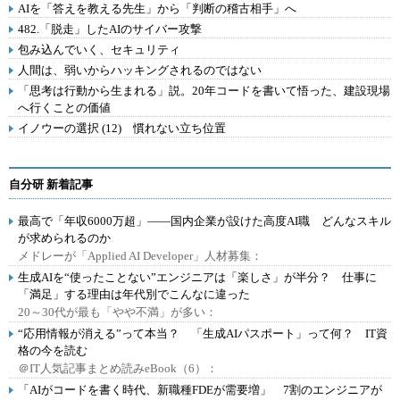
AIを「答えを教える先生」から「判断の稽古相手」へ
482.「脱走」したAIのサイバー攻撃
包み込んでいく、セキュリティ
人間は、弱いからハッキングされるのではない
「思考は行動から生まれる」説。20年コードを書いて悟った、建設現場
へ行くことの価値
イノウーの選択 (12) 慣れない立ち位置
自分研 新着記事
最高で「年収6000万超」――国内企業が設けた高度AI職 どんなスキル
が求められるのか
メドレーが「Applied AI Developer」人材募集：
生成AIを“使ったことない”エンジニアは「楽しさ」が半分？ 仕事に
「満足」する理由は年代別でこんなに違った
20～30代が最も「やや不満」が多い：
“応用情報が消える”って本当？ 「生成AIパスポート」って何？ IT資
格の今を読む
＠IT人気記事まとめ読みeBook（6）：
「AIがコードを書く時代、新職種FDEが需要増」 7割のエンジニアが