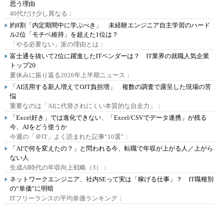
思う理由
40代だけ少し異なる：
約8割「内定期間中に学ぶべき」 未経験エンジニア自主学習のハード
ル2位「モチベ維持」を超えた1位は？
「やる必要ない」派の理由とは：
富士通を抜いて2位に躍進したITベンダーは？ IT業界の就職人気企業
トップ20
夏休みに振り返る2026年上半期ニュース：
「AI活用する新人増えてOJT負担増」 複数の調査で露呈した現場の苦
悩
重要なのは「AIに代替されにくい本質的な自走力」：
「Excel好き」では進化できない、「Excel/CSVでデータ連携」が残る
今、AIをどう使うか
今週の「＠IT」よく読まれた記事“10選”：
「AIで何を変えたの？」と問われる今、転職で年収が上がる人／上がら
ない人
生成AI時代の年収向上戦略（3）：
ネットワークエンジニア、社内SEって実は「稼げる仕事」？ IT職種別
の“単価”に明暗
ITフリーランスの平均単価ランキング：