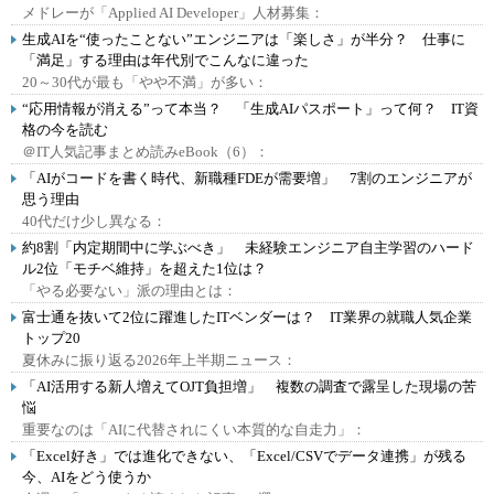
メドレーが「Applied AI Developer」人材募集：
生成AIを“使ったことない”エンジニアは「楽しさ」が半分？ 仕事に
「満足」する理由は年代別でこんなに違った
20～30代が最も「やや不満」が多い：
“応用情報が消える”って本当？ 「生成AIパスポート」って何？ IT資
格の今を読む
＠IT人気記事まとめ読みeBook（6）：
「AIがコードを書く時代、新職種FDEが需要増」 7割のエンジニアが
思う理由
40代だけ少し異なる：
約8割「内定期間中に学ぶべき」 未経験エンジニア自主学習のハード
ル2位「モチベ維持」を超えた1位は？
「やる必要ない」派の理由とは：
富士通を抜いて2位に躍進したITベンダーは？ IT業界の就職人気企業
トップ20
夏休みに振り返る2026年上半期ニュース：
「AI活用する新人増えてOJT負担増」 複数の調査で露呈した現場の苦
悩
重要なのは「AIに代替されにくい本質的な自走力」：
「Excel好き」では進化できない、「Excel/CSVでデータ連携」が残る
今、AIをどう使うか