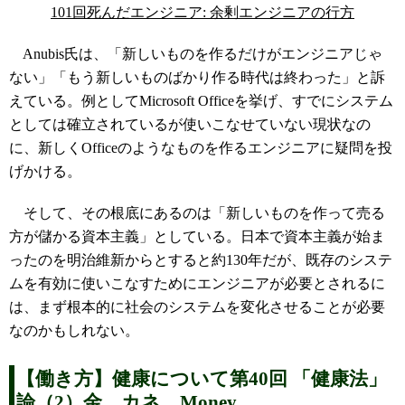
101回死んだエンジニア: 余剰エンジニアの行方
Anubis氏は、「新しいものを作るだけがエンジニアじゃ
ない」「もう新しいものばかり作る時代は終わった」と訴
えている。例としてMicrosoft Officeを挙げ、すでにシステム
としては確立されているが使いこなせていない現状なの
に、新しくOfficeのようなものを作るエンジニアに疑問を投
げかける。
そして、その根底にあるのは「新しいものを作って売る
方が儲かる資本主義」としている。日本で資本主義が始ま
ったのを明治維新からとすると約130年だが、既存のシステ
ムを有効に使いこなすためにエンジニアが必要とされるに
は、まず根本的に社会のシステムを変化させることが必要
なのかもしれない。
【働き方】健康について第40回 「健康法」
論（2）金、カネ、Money