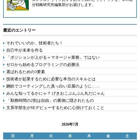
分戦略研究所編集部
がお届けします。
最近のエントリー
それでいいのか、技術者たち！
自己中が未来を作る
「ポジションが上がる＝マネージャ業務」ではない
ゼロから始めるプログラミングの必勝法
選ばれるための3要素
技術者が起業するために必要な本当のスキルとは
鋼鉄でコーティングした真っ白い豆腐のように……
みんな知ってるかにゃ？ げきおこぷんぷん丸だにゃん
「勤務時間の2割は自由」の裏側に隠されたもの
文系学部生がSEデビューするために心掛けておくこと
2026年7月
日
月
火
水
木
金
土