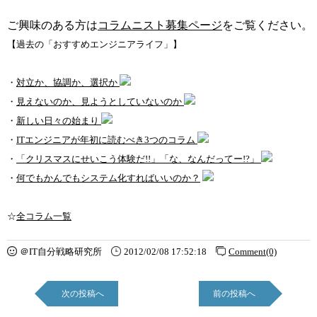
ご興味のある方は
コラムニスト募集ページ
をご覧ください。
【過去の「おすすめエンジニアライフ」】
・
対立か、協調か、選択か
・
見えないのか、見ようとしていないのか
・
新しい日々の始まり
・
ITエンジニアが年初に読むべき3つのコラム
・
「クリスマスにせいこう体験だ!!」「な、なんだってー!?」
・
何でもかんでもシステム化すればいいのか？
☆
全コラム一覧
＠IT自分戦略研究所
2012/02/08 17:52:18
Comment(0)
次の投稿へ
前の投稿へ