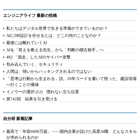
エンジニアライフ 最新の投稿
私たちはデジタル世界で生きる準備ができているのか？
AIにDB設計を任せるとは、どこの何のことなのか？
最後には離れていくAI
AIを「答えを教える先生」から「判断の稽古相手」へ
482.「脱走」したAIのサイバー攻撃
包み込んでいく、セキュリティ
人間は、弱いからハッキングされるのではない
「思考は行動から生まれる」説。20年コードを書いて悟った、建設現場
へ行くことの価値
イノウーの選択 (12) 慣れない立ち位置
第742回 結果を引き受ける
自分研 新着記事
最高で「年収6000万超」――国内企業が設けた高度AI職 どんなスキル
が求められるのか