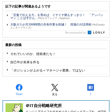
以下の記事が関連あるようです
「言葉で伝える力」を育めば、イヤイヤ期もすっきり！ 「アンパン
マン ことばずかん...
PR(セガフェイブ｜HugKum)
大阪ガスが月2000時間の共有作業を削減！ 現場のAI活用術
PR(ITmedia
エンタープライズ)
Recommended by
最新の投稿
それでいいのか、技術者たち！
自己中が未来を作る
「ポジションが上がる＝マネージャ業務」ではない
Share
2
見る
＠IT自分戦略研究所
エンジニアライフおすすめコラムのピックアップを、
＠IT自