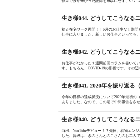
作業で腰が辛かった記憶を無駄にせず、いくつ
生き様044. どうしてこうな
祝☆在宅ワーク再開！！6月のお仕事なし期間
仕事に入りました。新しいお仕事といっても、4
生き様042. どうしてこうな
お仕事がなかった１週間前回コラムを書いて
す。もちろん、COVID-19の影響です。その
生き様041. 2020年を振り返
今年の目標の達成状況について2020年最初
ありました。なので、この場で中間報告をさせて
生き様040. どうしてこうな
白栁、YouTubeデビュー！？先日、着物エ
した。普段は、きのさんとのこさんのお二人で