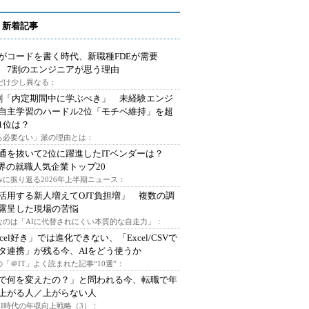
 新着記事
Iがコードを書く時代、新職種FDEが需要
 7割のエンジニアが思う理由
代だけ少し異なる：
割「内定期間中に学ぶべき」 未経験エンジ
自主学習のハードル2位「モチベ維持」を超
1位は？
る必要ない」派の理由とは：
通を抜いて2位に躍進したITベンダーは？
業界の就職人気企業トップ20
みに振り返る2026年上半期ニュース：
I活用する新人増えてOJT負担増」 複数の調
露呈した現場の苦悩
なのは「AIに代替されにくい本質的な自走力」：
xcel好き」では進化できない、「Excel/CSVで
タ連携」が残る今、AIをどう使うか
「＠IT」よく読まれた記事“10選”：
Iで何を変えたの？」と問われる今、転職で年
上がる人／上がらない人
AI時代の年収向上戦略（3）：