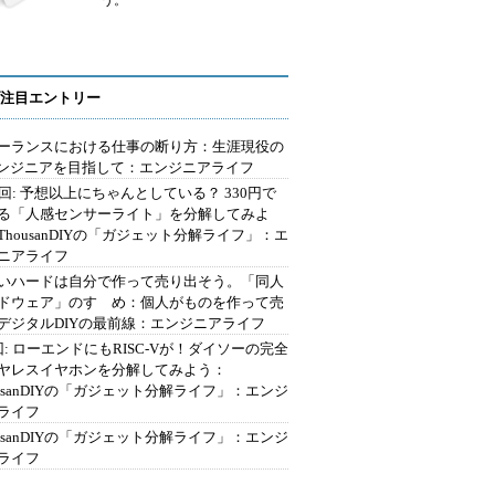
う。
注目エントリー
ーランスにおける仕事の断り方：生涯現役の
エンジニアを目指して：エンジニアライフ
2回: 予想以上にちゃんとしている？ 330円で
る「人感センサーライト」を分解してみよ
ThousanDIYの「ガジェット分解ライフ」：エ
ニアライフ
いハードは自分で作って売り出そう。「同人
ドウェア」のすゝめ：個人がものを作って売
デジタルDIYの最前線：エンジニアライフ
回: ローエンドにもRISC-Vが！ダイソーの完全
ヤレスイヤホンを分解してみよう：
ousanDIYの「ガジェット分解ライフ」：エンジ
ライフ
ousanDIYの「ガジェット分解ライフ」：エンジ
ライフ