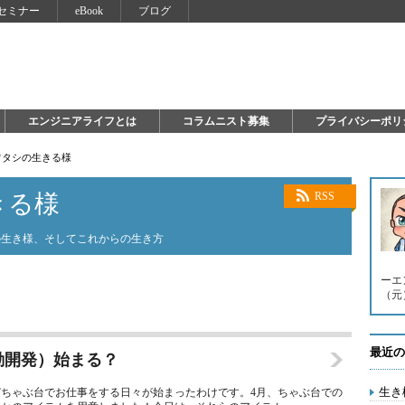
セミナー
eBook
ブログ
エンジニアライフとは
コラムニスト募集
プライバシーポリ
ワタシの生きる様
きる様
RSS
の生き様、そしてこれからの生き方
ーエ
（元）。 
最近の
駆動開発）始まる？
生き
ちゃぶ台でお仕事をする日々が始まったわけです。4月、ちゃぶ台での