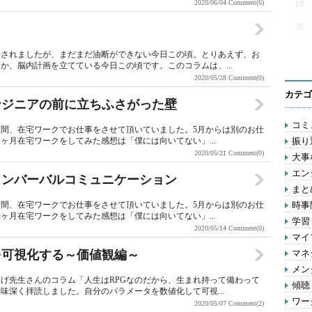
2020/06/04
Comment(6)
19
26
除されましたが、まだまだ油断ができない今日この頃。とりあえず、お
か、脳内計画を立てている今日この頃です。このコラムは、...
2020/05/28
Comment(0)
カテゴ
エンジニアの前に立ちふさがった壁
コミ
月間、在宅ワークでお仕事をさせて頂いていました。5月からは別のお仕
ヶ月在宅ワークをしてみた感想は「僕には向いてない」...
振り
2020/05/21
Comment(0)
大事
エン
とノンバーバルコミュニケーション
まとめ
月間、在宅ワークでお仕事をさせて頂いていました。5月からは別のお仕
時事問
ヶ月在宅ワークをしてみた感想は「僕には向いてない」...
学習 
2020/05/14
Comment(0)
マイ
タを可視化する～価値観編～
マネジ
メン
げ先生さんのコラム「人生はRPGなのだから、生まれ持って備わって
傾聴 
味深く拝読しました。自分のパラメータを数値化して可視...
ワー
2020/05/07
Comment(2)