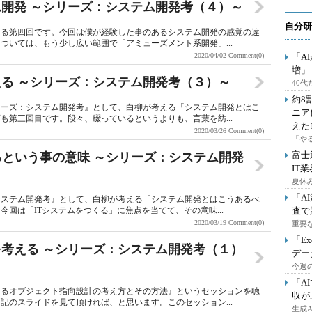
ーム開発 ～シリーズ：システム開発考（４）～
自分研
なる第四回です。今回は僕が経験した事のあるシステム開発の感覚の違
ついては、もう少し広い範囲で「アミューズメント系開発」...
2020/04/02
Comment(0)
「A
増」
考える ～シリーズ：システム開発考（３）～
40
約8
リーズ：システム開発考』として、白柳が考える「システム開発とはこ
ニア
も第三回目です。段々、綴っているというよりも、言葉を紡...
えた
2020/03/26
Comment(0)
「や
富士
つくるという事の意味 ～シリーズ：システム開発
IT
夏休
「A
システム開発考』として、白柳が考える「システム開発とはこうあるべ
回は「ITシステムをつくる」に焦点を当てて、その意味...
査で
2020/03/19
Comment(0)
重要
「E
かを考える ～シリーズ：システム開発考（１）
デー
今週の
「A
よるオブジェクト指向設計の考え方とその方法』というセッションを聴
収が
記のスライドを見て頂ければ、と思います。このセッション...
生成