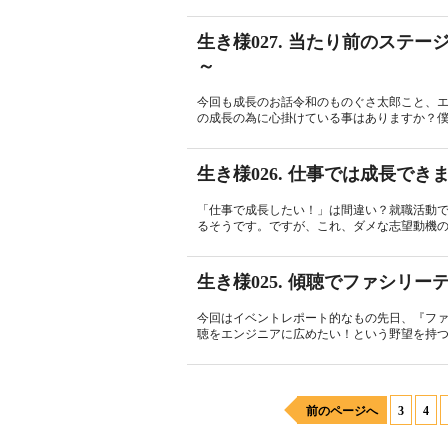
生き様027. 当たり前のステ
～
今回も成長のお話令和のものぐさ太郎こと、
の成長の為に心掛けている事はありますか？僕
生き様026. 仕事では成長でき
「仕事で成長したい！」は間違い？就職活動
るそうです。ですが、これ、ダメな志望動機の
生き様025. 傾聴でファシリ
今回はイベントレポート的なもの先日、『フ
聴をエンジニアに広めたい！という野望を持つ僕
前のページへ
3
4