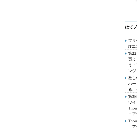
はてブ
フリ
IT
第2
買え
う：
ンジ
欲し
ハー
る、
第3
ワイ
Th
ニア
Th
ニア