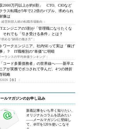
収2000万円以上が約6割」 CTO、CIOなど
クラス転職が5年で2.2倍のバブル、求められ
材像は
O・経営幹部人材の転職市場動向：
ITエンジニアの5割が「管理職になりたくな
 それでも「引き受ける条件」とは？
が求める“納得の働き方”：
トワークエンジニア、社内SEって実は「稼げ
事」？ IT職種別の“単価”に明暗
フリーランスの平均単価ランキング：
で「コード多重債務者」の世界線へ――新卒エ
ニアが実務でボコされて学んだ、4つの挫折
存戦略
2026【春】：
メールマガジンのお申し込み
新着記事をいち早く知りたい、
オリジナルコラムを読みたい
――メールマガジンに登録し
て、＠ITを120％使いこなそ