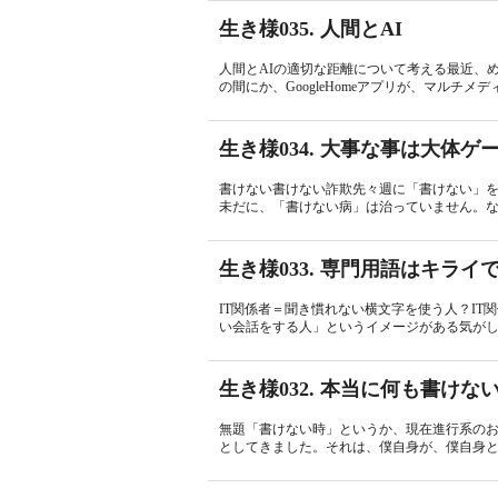
生き様035. 人間とAI
人間とAIの適切な距離について考える最近、
の間にか、GoogleHomeアプリが、マルチメ
生き様034. 大事な事は大体
書けない書けない詐欺先々週に「書けない」
未だに、「書けない病」は治っていません。な
生き様033. 専門用語はキライ
IT関係者＝聞き慣れない横文字を使う人？I
い会話をする人」というイメージがある気がしま
生き様032. 本当に何も書けな
無題「書けない時」というか、現在進行系のお
としてきました。それは、僕自身が、僕自身と