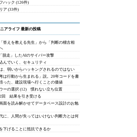
ハック (126件)
ア (33件)
ニアライフ 最新の投稿
を「答えを教える先生」から「判断の稽古相
へ
2.「脱走」したAIのサイバー攻撃
込んでいく、セキュリティ
は、弱いからハッキングされるのではない
考は行動から生まれる」説。20年コードを書
悟った、建設現場へ行くことの価値
ウーの選択 (12) 慣れない立ち位置
42回 結果を引き受ける
で画面を読み解かせてデータベース設計のお勉
時代に、人間が失ってはいけない判断力とは何
を下げることに抵抗できるか