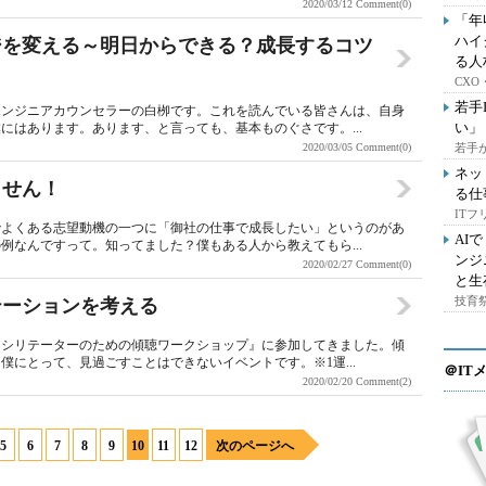
2020/03/12
Comment(0)
「年
ハイ
ージを変える～明日からできる？成長するコツ
る人
CX
若手
エンジニアカウンセラーの白栁です。これを読んでいる皆さんは、自身
い」
にはあります。あります、と言っても、基本ものぐさです。...
2020/03/05
Comment(0)
若手
ネッ
ません！
る仕
IT
でよくある志望動機の一つに「御社の仕事で成長したい」というのがあ
AI
例なんですって。知ってました？僕もある人から教えてもら...
ンジ
2020/02/27
Comment(0)
と生
技育祭
ーテーションを考える
ァシリテーターのための傾聴ワークショップ』に参加してきました。傾
にとって、見過ごすことはできないイベントです。※1運...
＠IT
2020/02/20
Comment(2)
5
6
7
8
9
10
11
12
次のページへ