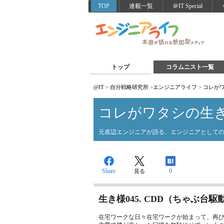
TOP
連載一覧
＠IT Special
トップ
コラムニスト一覧
@IT
>
自分戦略研究所
>
エンジニアライフ
>
コレが
コレがワタシの生
元底辺エンジニアが語る、エンジニアとして
Share
0
見る
生き様045. CDD（ちゃぶ台
在宅ワークな日々在宅ワークが始まって、再び