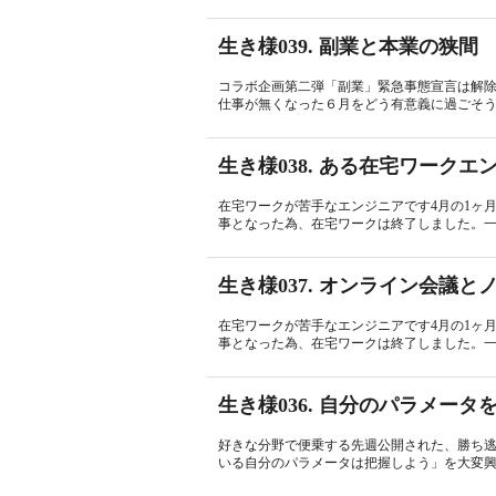
生き様039. 副業と本業の狭間
コラボ企画第二弾「副業」緊急事態宣言は解
仕事が無くなった６月をどう有意義に過ごそう
生き様038. ある在宅ワーク
在宅ワークが苦手なエンジニアです4月の1ヶ
事となった為、在宅ワークは終了しました。一
生き様037. オンライン会議
在宅ワークが苦手なエンジニアです4月の1ヶ
事となった為、在宅ワークは終了しました。一
生き様036. 自分のパラメー
好きな分野で便乗する先週公開された、勝ち逃
いる自分のパラメータは把握しよう」を大変興