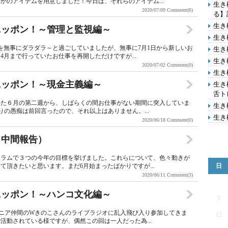
かのアイテムを用意しました！今日は、それらのアイテム...
生き
2020/07/09
Comment(6)
る】
生き
るニッポン！～管理と監視編～
生き
を無事にダラダラ～と過ごしていましたが、無事に7月1日から新しいお
生き
月まで行っていたお仕事を再開しただけですが...
生き
2020/07/02
Comment(0)
生き
るニッポン！～現金主義編～
生き
舌ト
いた６月の第二週から、しばらくの間お仕事がない期間に突入していま
生き
辺りの愚痴は前回言ったので、それ以上はありません。...
生き
2020/06/18
Comment(0)
る（中間報告）
のコラムで３つの今年の目標を挙げました。これらについて、色々動きが
頂きたいと思います。まだ6月始まったばかりですが...
日
2020/06/11
Comment(3)
るニッポン！～ハンコ文化編～
5
ンジニア仲間のWきのこさんのライブラジオに乱入飛び入り参加してきま
12
活動されている様ですが、偶然この回は一人だった為...