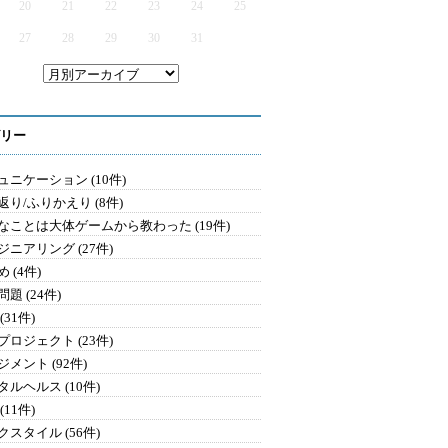
20
21
22
23
24
25
27
28
29
30
31
リー
ュニケーション (10件)
返り/ふりかえり (8件)
なことは大体ゲームから教わった (19件)
ジニアリング (27件)
 (4件)
題 (24件)
(31件)
プロジェクト (23件)
メント (92件)
タルヘルス (10件)
(11件)
クスタイル (56件)