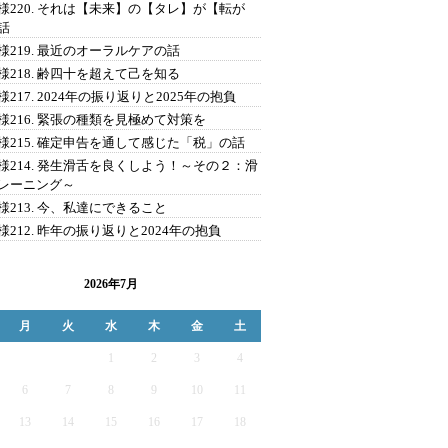
様220. それは【未来】の【タレ】が【転が
話
様219. 最近のオーラルケアの話
様218. 齢四十を超えて己を知る
様217. 2024年の振り返りと2025年の抱負
様216. 緊張の種類を見極めて対策を
様215. 確定申告を通して感じた「税」の話
様214. 発生滑舌を良くしよう！～その２：滑
レーニング～
様213. 今、私達にできること
様212. 昨年の振り返りと2024年の抱負
2026年7月
月
火
水
木
金
土
1
2
3
4
6
7
8
9
10
11
13
14
15
16
17
18