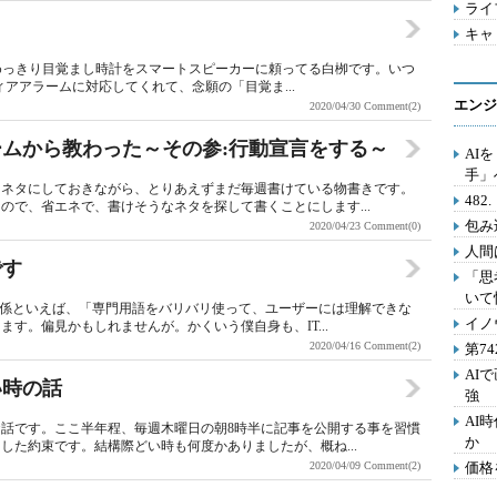
ライフ
キャリ
めっきり目覚まし時計をスマートスピーカーに頼ってる白栁です。いつ
ディアアラームに対応してくれて、念願の「目覚ま...
エンジ
2020/04/30
Comment(2)
ゲームから教わった～その参:行動宣言をする～
AI
手」
をネタにしておきながら、とりあえずまだ毎週書けている物書きです。
48
ので、省エネで、書けそうなネタを探して書くことにします...
包み
2020/04/23
Comment(0)
人間
です
「思
いて
T関係といえば、「専門用語をバリバリ使って、ユーザーには理解できな
イノ
す。偏見かもしれませんが。かくいう僕自身も、IT...
2020/04/16
Comment(2)
第7
AI
い時の話
強
AI
話です。ここ半年程、毎週木曜日の朝8時半に記事を公開する事を習慣
か
した約束です。結構際どい時も何度かありましたが、概ね...
2020/04/09
Comment(2)
価格