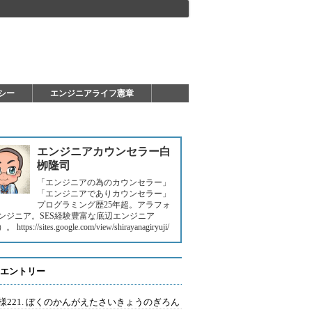
シー
エンジニアライフ憲章
エンジニアカウンセラー白
栁隆司
「エンジニアの為のカウンセラー」
「エンジニアでありカウンセラー」
プログラミング歴25年超。アラフォ
ンジニア。SES経験豊富な底辺エンジニア
https://sites.google.com/view/shirayanagiryuji/
エントリー
様221. ぼくのかんがえたさいきょうのぎろん