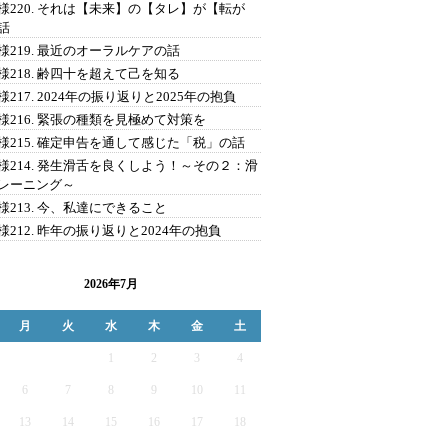
様220. それは【未来】の【タレ】が【転が
話
様219. 最近のオーラルケアの話
様218. 齢四十を超えて己を知る
様217. 2024年の振り返りと2025年の抱負
様216. 緊張の種類を見極めて対策を
様215. 確定申告を通して感じた「税」の話
様214. 発生滑舌を良くしよう！～その２：滑
レーニング～
様213. 今、私達にできること
様212. 昨年の振り返りと2024年の抱負
2026年7月
月
火
水
木
金
土
1
2
3
4
6
7
8
9
10
11
13
14
15
16
17
18