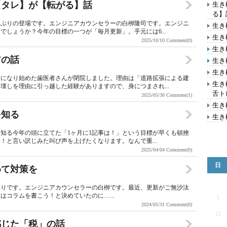
の【タレ】が【転がる】話
生き
る】
しぶりの登場です。エンジニアカウンセラーの白栁隆司です。エンジニ
生き
しょうか？今年の目標の一つが「毎月更新」。手元には6...
生き
2025/10/10
Comment(0)
生き
アの話
生き
生き
話になり始めた歯医者さんが閉院しました。理由は「道路拡張による建
生き
壊しを理由に引っ越した経験がありますので、身につまされ...
舌ト
2025/05/30
Comment(1)
生き
を知る
生き
を知る今年の頭に立てた「1ヶ月に1記事は！」という目標が早くも頓挫
！と言い訳じみた叫び声を上げたくなります。なんで重...
2025/04/04
Comment(0)
日
めて対策を
ぶりです。エンジニアカウンセラーの白栁です。最近、更新がご無沙汰
コラムを書こう！と決めていたのに…...
5
2024/05/31
Comment(0)
12
て感じた「税」の話