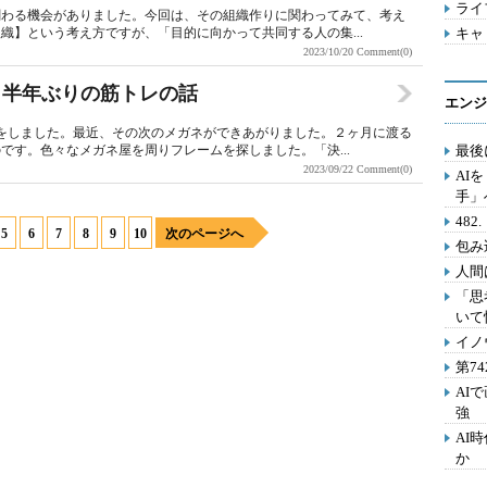
ライフ
関わる機会がありました。今回は、その組織作りに関わってみて、考え
織】という考え方ですが、「目的に向かって共同する人の集...
キャリ
2023/10/20
Comment(0)
話＋半年ぶりの筋トレの話
エンジ
をしました。最近、その次のメガネができあがりました。２ヶ月に渡る
です。色々なメガネ屋を周りフレームを探しました。「決...
最後
2023/09/22
Comment(0)
AI
手」
48
5
6
7
8
9
10
次のページへ
包み
人間
「思
いて
イノ
第7
AI
強
AI
か