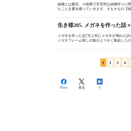
組織とは最近、小規模で非営利な組織作りに
たことを書き綴っていきます。そもそもの【組
生き様205. メガネを作った
メガネを作った話7月上旬にメガネが壊れた話
メガネフレーム探しの旅がようやく集結したの
1
2
3
4
Share
0
見る