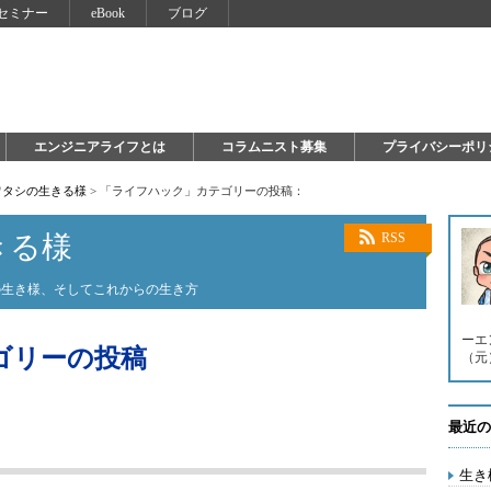
セミナー
eBook
ブログ
エンジニアライフとは
コラムニスト募集
プライバシーポリ
ワタシの生きる様
>
「ライフハック」カテゴリーの投稿：
きる様
RSS
の生き様、そしてこれからの生き方
ーエ
ゴリーの投稿
（元）。 
最近の
生き