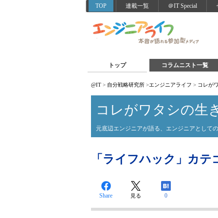
TOP
連載一覧
＠IT Special
トップ
コラムニスト一覧
@IT
>
自分戦略研究所
>
エンジニアライフ
>
コレが
コレがワタシの生
元底辺エンジニアが語る、エンジニアとして
「ライフハック」カテ
Share
0
見る