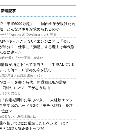
 新着記事
で「年収6000万超」――国内企業が設けた高
I職 どんなスキルが求められるのか
ーが「Applied AI Developer」人材募集：
AIを“使ったことない”エンジニアは「楽し
が半分？ 仕事に「満足」する理由は年代別
んなに違った
～30代が最も「やや不満」が多い：
用情報が消える”って本当？ 「生成AIパスポ
」って何？ IT資格の今を読む
人気記事まとめ読みeBook（6）：
Iがコードを書く時代、新職種FDEが需要
 7割のエンジニアが思う理由
代だけ少し異なる：
割「内定期間中に学ぶべき」 未経験エンジ
自主学習のハードル2位「モチベ維持」を超
1位は？
る必要ない」派の理由とは：
通を抜いて2位に躍進したITベンダーは？
業界の就職人気企業トップ20