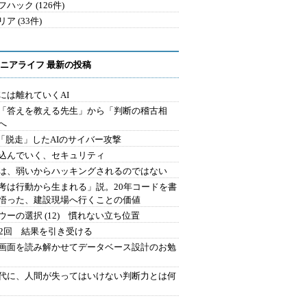
ハック (126件)
ア (33件)
ニアライフ 最新の投稿
には離れていくAI
を「答えを教える先生」から「判断の稽古相
へ
2.「脱走」したAIのサイバー攻撃
込んでいく、セキュリティ
は、弱いからハッキングされるのではない
考は行動から生まれる」説。20年コードを書
悟った、建設現場へ行くことの価値
ウーの選択 (12) 慣れない立ち位置
42回 結果を引き受ける
で画面を読み解かせてデータベース設計のお勉
時代に、人間が失ってはいけない判断力とは何