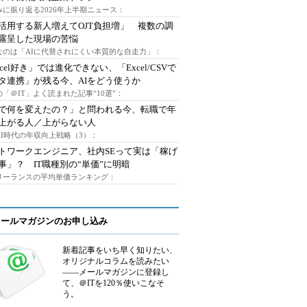
みに振り返る2026年上半期ニュース：
I活用する新人増えてOJT負担増」 複数の調
露呈した現場の苦悩
なのは「AIに代替されにくい本質的な自走力」：
xcel好き」では進化できない、「Excel/CSVで
タ連携」が残る今、AIをどう使うか
「＠IT」よく読まれた記事“10選”：
Iで何を変えたの？」と問われる今、転職で年
上がる人／上がらない人
AI時代の年収向上戦略（3）：
トワークエンジニア、社内SEって実は「稼げ
事」？ IT職種別の“単価”に明暗
フリーランスの平均単価ランキング：
メールマガジンのお申し込み
新着記事をいち早く知りたい、
オリジナルコラムを読みたい
――メールマガジンに登録し
て、＠ITを120％使いこなそ
う。