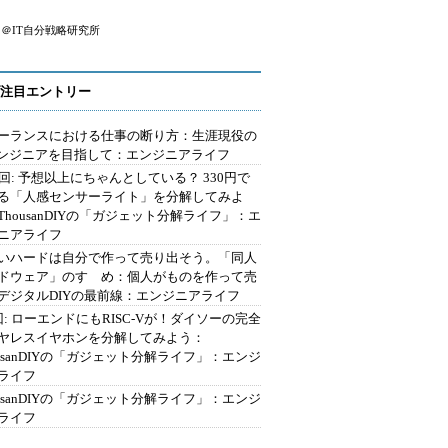
＠IT自分戦略研究所
注目エントリー
ーランスにおける仕事の断り方：生涯現役の
エンジニアを目指して：エンジニアライフ
2回: 予想以上にちゃんとしている？ 330円で
る「人感センサーライト」を分解してみよ
ThousanDIYの「ガジェット分解ライフ」：エ
ニアライフ
いハードは自分で作って売り出そう。「同人
ドウェア」のすゝめ：個人がものを作って売
デジタルDIYの最前線：エンジニアライフ
回: ローエンドにもRISC-Vが！ダイソーの完全
ヤレスイヤホンを分解してみよう：
ousanDIYの「ガジェット分解ライフ」：エンジ
ライフ
ousanDIYの「ガジェット分解ライフ」：エンジ
ライフ