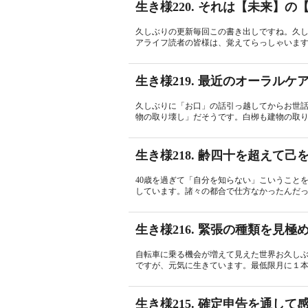
生き様220. それは【未来】
久しぶりの更新毎回この書き出しですね。久
アライフ読者の皆様は、覚えてらっしゃいますで
生き様219. 最近のオーラルケ
久しぶりに「お口」の話引っ越してからお世
物の取り壊し」だそうです。白栁も建物の取り
生き様218. 齢四十を超えて己
40歳を過ぎて「自分を知らない」こいうこと
しています。諸々の都合で仕方なかったんだっ
生き様216. 緊張の種類を見極
自転車に乗る機会が増えて見えた世界お久し
ですが、元気に生きています。最低限月に１本は
生き様215. 確定申告を通し