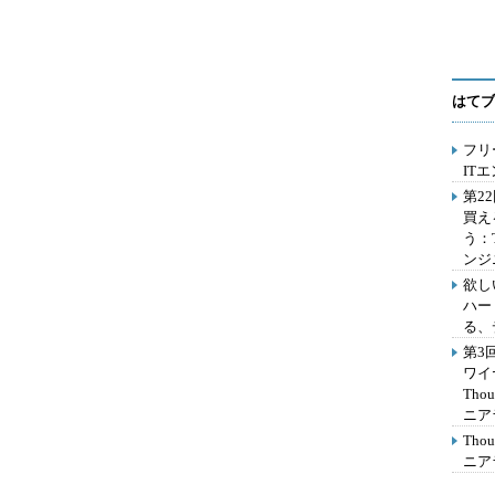
はてブ
フリ
IT
第2
買え
う：
ンジ
欲し
ハー
る、
第3
ワイ
Th
ニア
Th
ニア