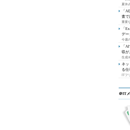
夏休
「A
査で
重要
「E
デー
今週の
「A
収が
生成
ネッ
る仕
IT
＠IT