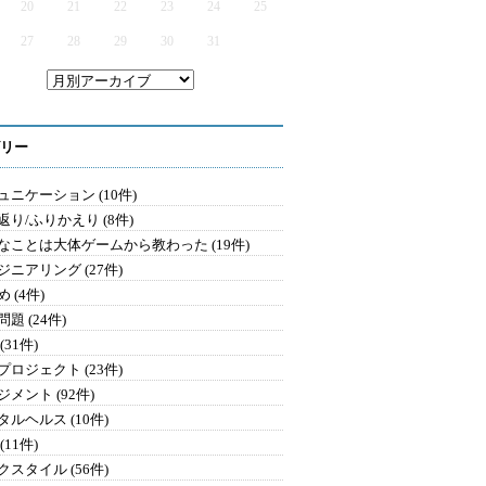
20
21
22
23
24
25
27
28
29
30
31
リー
ュニケーション (10件)
返り/ふりかえり (8件)
なことは大体ゲームから教わった (19件)
ジニアリング (27件)
 (4件)
題 (24件)
(31件)
プロジェクト (23件)
メント (92件)
タルヘルス (10件)
(11件)
クスタイル (56件)