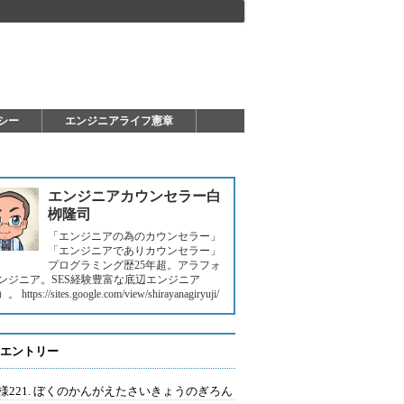
シー
エンジニアライフ憲章
エンジニアカウンセラー白
栁隆司
「エンジニアの為のカウンセラー」
「エンジニアでありカウンセラー」
プログラミング歴25年超。アラフォ
ンジニア。SES経験豊富な底辺エンジニア
https://sites.google.com/view/shirayanagiryuji/
エントリー
様221. ぼくのかんがえたさいきょうのぎろん