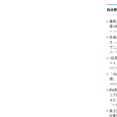
自分研
最高
度A
メドレ
生成
さ」
でこ
20
“応
ート
＠IT
「A
増」
40
約8
ニア
えた
「や
富士
IT