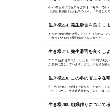
令和5年度終了のお知らせ本日、3月29日で
には明日明後日もお仕事の人や、「年度なんて
生き様214. 発生滑舌を良く
もう節分時の流れは早いもので、1月があっと
に食べているので季節感がありませんが……。あ
生き様211. 発生滑舌を良く
2023年も残2週間気がついたら、2023年
か無事に過ごしています。実は、今も腰を痛め
生き様210. この冬の省エネ
冬、到来ついこの間まで暖かかった気がします
した。しかし、冬は暖房使わない方向で暮らそ
生き様208. 組織作りについて