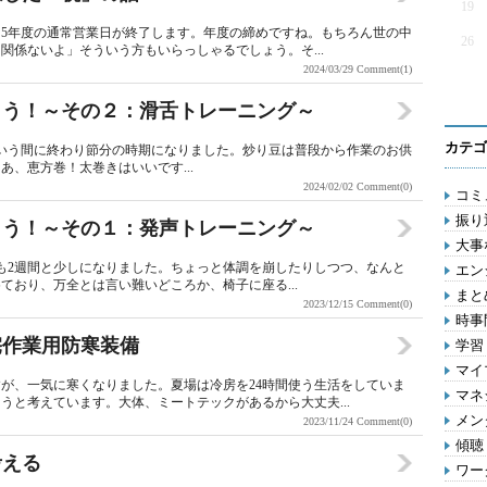
19
令和5年度の通常営業日が終了します。年度の締めですね。もちろん世の中
26
関係ないよ」そういう方もいらっしゃるでしょう。そ...
2024/03/29
Comment(1)
しよう！～その２：滑舌トレーニング～
カテゴ
いう間に終わり節分の時期になりました。炒り豆は普段から作業のお供
、恵方巻！太巻きはいいです...
2024/02/02
Comment(0)
コミ
振り
しよう！～その１：発声トレーニング～
大事
の残りも2週間と少しになりました。ちょっと体調を崩したりしつつ、なんと
エン
ており、万全とは言い難いどころか、椅子に座る...
まとめ
2023/12/15
Comment(0)
時事問
在宅作業用防寒装備
学習 
マイ
が、一気に寒くなりました。夏場は冷房を24時間使う生活をしていま
マネジ
うと考えています。大体、ミートテックがあるから大丈夫...
メン
2023/11/24
Comment(0)
傾聴 
考える
ワー