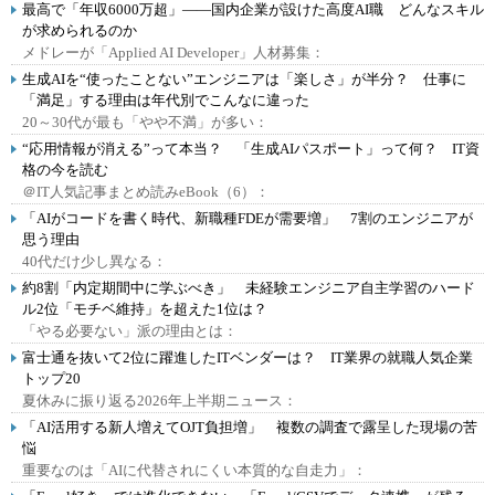
最高で「年収6000万超」――国内企業が設けた高度AI職 どんなスキル
が求められるのか
メドレーが「Applied AI Developer」人材募集：
生成AIを“使ったことない”エンジニアは「楽しさ」が半分？ 仕事に
「満足」する理由は年代別でこんなに違った
20～30代が最も「やや不満」が多い：
“応用情報が消える”って本当？ 「生成AIパスポート」って何？ IT資
格の今を読む
＠IT人気記事まとめ読みeBook（6）：
「AIがコードを書く時代、新職種FDEが需要増」 7割のエンジニアが
思う理由
40代だけ少し異なる：
約8割「内定期間中に学ぶべき」 未経験エンジニア自主学習のハード
ル2位「モチベ維持」を超えた1位は？
「やる必要ない」派の理由とは：
富士通を抜いて2位に躍進したITベンダーは？ IT業界の就職人気企業
トップ20
夏休みに振り返る2026年上半期ニュース：
「AI活用する新人増えてOJT負担増」 複数の調査で露呈した現場の苦
悩
重要なのは「AIに代替されにくい本質的な自走力」：