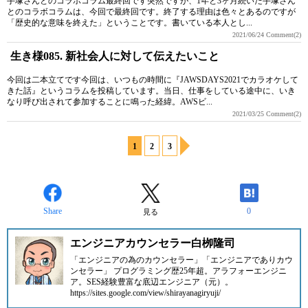
手塚さんとのコラボコラム最終回です突然ですが、1年と3ヶ月続いた手塚さん
とのコラボコラムは、今回で最終回です。終了する理由は色々とあるのですが
「歴史的な意味を終えた」ということです。書いている本人とし...
2021/06/24
Comment(2)
生き様085. 新社会人に対して伝えたいこと
今回は二本立てです今回は、いつもの時間に『JAWSDAYS2021でカラオケして
きた話』というコラムを投稿しています。当日、仕事をしている途中に、いき
なり呼び出されて参加することに鳴った経緯。AWSビ...
2021/03/25
Comment(2)
1
2
3
Share
0
見る
エンジニアカウンセラー白栁隆司
「エンジニアの為のカウンセラー」「エンジニアでありカウ
ンセラー」 プログラミング歴25年超。アラフォーエンジニ
ア。SES経験豊富な底辺エンジニア（元）。
https://sites.google.com/view/shirayanagiryuji/