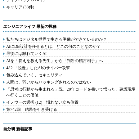
キャリア (33件)
エンジニアライフ 最新の投稿
私たちはデジタル世界で生きる準備ができているのか？
AIにDB設計を任せるとは、どこの何のことなのか？
最後には離れていくAI
AIを「答えを教える先生」から「判断の稽古相手」へ
482.「脱走」したAIのサイバー攻撃
包み込んでいく、セキュリティ
人間は、弱いからハッキングされるのではない
「思考は行動から生まれる」説。20年コードを書いて悟った、建設現場
へ行くことの価値
イノウーの選択 (12) 慣れない立ち位置
第742回 結果を引き受ける
自分研 新着記事