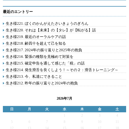
最近のエントリー
生き様221. ぼくのかんがえたさいきょうのぎろん
生き様220. それは【未来】の【タレ】が【転がる】話
生き様219. 最近のオーラルケアの話
生き様218. 齢四十を超えて己を知る
生き様217. 2024年の振り返りと2025年の抱負
生き様216. 緊張の種類を見極めて対策を
生き様215. 確定申告を通して感じた「税」の話
生き様214. 発生滑舌を良くしよう！～その２：滑舌トレーニング～
生き様213. 今、私達にできること
生き様212. 昨年の振り返りと2024年の抱負
2026年7月
日
月
火
水
木
金
土
1
2
3
4
5
6
7
8
9
10
11
12
13
14
15
16
17
18