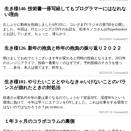
生き様140. 技術書一冊写経してもプログラマーにはなれな
い理由
久しぶりに動画を投稿しました4月1日に、コレざまTVラジオの第7回を公開し
ました。今回は、ITエンジニアとDIYのお話を、松本キノコさん(@hyperkinoko)
とお話しています。ちょっと、僕らがイ...
2022/04/07
Comment(7)
生き様126. 新年の抱負と昨年の抱負の振り返り２０２２
明けましておめでとうございます年が変わると同時の投稿となります。2022年
のエンジニアライフ、投稿一番乗り！のはずです。予約投稿のチカラを使っ
て……多分、本人は寝てます。昨年も...
2022/01/01
Comment(0)
生き様101. やりたいこととやらなきゃいけないことのバラ
ンスが崩れたときの対処法
快適さvs電気代今年の夏は暑くなるのでしょうか？室温30℃、湿度80％という
環境に負けて、今年は早々にエアコンをONしました。これは仕事をする環境で
はないのではなかろうか？pic.twitter.co...
2021/07/15
Comment(0)
１年３ヶ月のコラボコラムの裏側