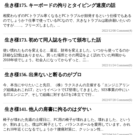
生き様175. キーボードの拘りとタイピング速度の話
相変わらずのPCトラブル寒くなるとPCトラブルが頻発するという仕様でもある
のでしょうか？仕事で使っているPCなので、大きなトラブルは勘弁願いたいの
ですが……。フリーズしました。...
2022/12/08
Comment(4)
生き様173. 初めて同人誌を作って頒布した話
使い慣れたものを変えると…最近、財布を変えました。いつから使ってるのか
詳細な記憶はありません。買った場所とその周辺をよく訪れていた時期から
2018年頃でしょう。社会人になってからずっと、二...
2022/11/24
Comment(0)
生き様156. 出来ないと断るのがプロ
今、本当にやりたいこと先日、（株）ラクスさんの主催する「エンジニアリン
グ組織あれこれLT」というイベントでLT登壇してきました。SES事業の中にい
るITエンジニア、そして組織に対するLTを2本立てで行...
2022/07/28
Comment(6)
生き様141. 他人の肩書に拘るのはダサい
椅子が壊れた先週の土曜日に、PC用の椅子が壊れました。壊れました、という
か、割れました。僕はPC椅子として、バランスボールを愛用しています。かれ
これ10年近くになるでしょうか？腰痛対策に、クッション性...
2022/04/14
Comment(2)