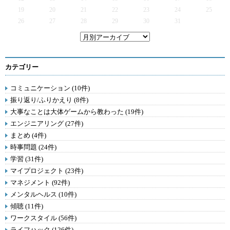
19
20
21
22
23
24
25
26
27
28
29
30
31
カテゴリー
コミュニケーション (10件)
振り返り/ふりかえり (8件)
大事なことは大体ゲームから教わった (19件)
エンジニアリング (27件)
まとめ (4件)
時事問題 (24件)
学習 (31件)
マイプロジェクト (23件)
マネジメント (92件)
メンタルヘルス (10件)
傾聴 (11件)
ワークスタイル (56件)
ライフハック (126件)