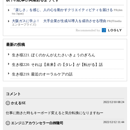
「楽しさ」を感じ、人の心を動かすクリエイティビティを届ける
PR(den
tsu Japan)
大阪ガスに学ぶ！ 大手企業が生成AI導入を成功させる理由
PR(ITmedia
エンタープライズ)
Recommended by
最新の投稿
生き様221. ぼくのかんがえたさいきょうのぎろん
生き様220. それは【未来】の【タレ】が【転がる】話
生き様219. 最近のオーラルケアの話
コメント
2022/12/10 08:24
かえるSE
仕事に飽きた時もキーボード変えると気分転換になりますねー
2022/12/12 11:44
エンジニアカウンセラー白栁隆司