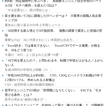
約8割「内定期間中に学ぶべき」 未経験エンジニア自主学習のハード
ル2位「モチベ維持」を超えた1位は？
「やる必要ない」派の理由とは：
富士通を抜いて2位に躍進したITベンダーは？ IT業界の就職人気企業
トップ20
夏休みに振り返る2026年上半期ニュース：
「AI活用する新人増えてOJT負担増」 複数の調査で露呈した現場の苦
悩
重要なのは「AIに代替されにくい本質的な自走力」：
「Excel好き」では進化できない、「Excel/CSVでデータ連携」が残る
今、AIをどう使うか
今週の「＠IT」よく読まれた記事“10選”：
「AIで何を変えたの？」と問われる今、転職で年収が上がる人／上がら
ない人
生成AI時代の年収向上戦略（3）：
「年収2000万円以上が約6割」 CTO、CIOなどハイクラス転職が5年で
2.2倍のバブル、求められる人材像は
CXO・経営幹部人材の転職市場動向：
若手ITエンジニアの5割が「管理職になりたくない」 それでも「引き
受ける条件」とは？
若手が求める“納得の働き方”：
ネットワークエンジニア、社内SEって実は「稼げる仕事」？ IT職種別