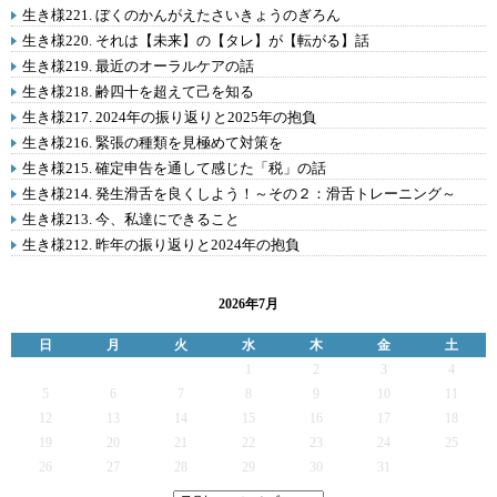
生き様221. ぼくのかんがえたさいきょうのぎろん
生き様220. それは【未来】の【タレ】が【転がる】話
生き様219. 最近のオーラルケアの話
生き様218. 齢四十を超えて己を知る
生き様217. 2024年の振り返りと2025年の抱負
生き様216. 緊張の種類を見極めて対策を
生き様215. 確定申告を通して感じた「税」の話
生き様214. 発生滑舌を良くしよう！～その２：滑舌トレーニング～
生き様213. 今、私達にできること
生き様212. 昨年の振り返りと2024年の抱負
2026年7月
日
月
火
水
木
金
土
1
2
3
4
5
6
7
8
9
10
11
12
13
14
15
16
17
18
19
20
21
22
23
24
25
26
27
28
29
30
31