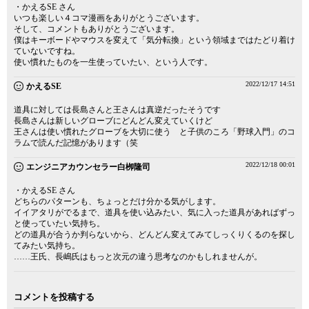
・かえるSE さん
いつも楽しい４コマ漫画をありがとうございます。
そして、コメントもありがとうございます。
僕はキーボードやマウスを変えて「気分転換」という領域まではたどり着け
ていないですね。
使い慣れたものを一生使っていたい、という人です。
2022/12/17 14:51
かえるSE
道具に対しては長島さんと王さんは真逆だったそうです
長島さんは新しいグローブにどんどん変えていくけど
王さんは使い慣れたグローブを大切に使う と子供のころ「野球入門」のコ
ラムで読んだ記憶があります（笑
2022/12/18 00:01
エンジニアカウンセラー白栁隆司
・かえるSE さん
どちらのパターンも、ちょっとだけ分かる気がします。
イイアタリがでるまで、道具を使い込みたい、気に入った道具があればずっ
と使っていたい気持ち。
どの道具が合うか判らないから、どんどん変えてみてしっくりくるのを探し
てみたい気持ち。
……王氏、長嶋氏はもっと次元の違う思考なのかもしれませんが。
コメントを投稿する