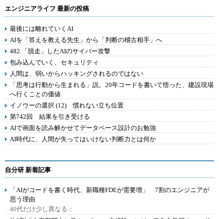
エンジニアライフ 最新の投稿
最後には離れていくAI
AIを「答えを教える先生」から「判断の稽古相手」へ
482.「脱走」したAIのサイバー攻撃
包み込んでいく、セキュリティ
人間は、弱いからハッキングされるのではない
「思考は行動から生まれる」説。20年コードを書いて悟った、建設現場
へ行くことの価値
イノウーの選択 (12) 慣れない立ち位置
第742回 結果を引き受ける
AIで画面を読み解かせてデータベース設計のお勉強
AI時代に、人間が失ってはいけない判断力とは何か
自分研 新着記事
「AIがコードを書く時代、新職種FDEが需要増」 7割のエンジニアが
思う理由
40代だけ少し異なる：