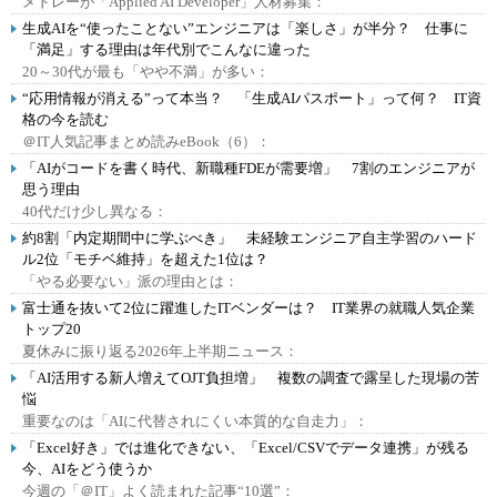
メドレーが「Applied AI Developer」人材募集：
生成AIを“使ったことない”エンジニアは「楽しさ」が半分？ 仕事に
「満足」する理由は年代別でこんなに違った
20～30代が最も「やや不満」が多い：
“応用情報が消える”って本当？ 「生成AIパスポート」って何？ IT資
格の今を読む
＠IT人気記事まとめ読みeBook（6）：
「AIがコードを書く時代、新職種FDEが需要増」 7割のエンジニアが
思う理由
40代だけ少し異なる：
約8割「内定期間中に学ぶべき」 未経験エンジニア自主学習のハード
ル2位「モチベ維持」を超えた1位は？
「やる必要ない」派の理由とは：
富士通を抜いて2位に躍進したITベンダーは？ IT業界の就職人気企業
トップ20
夏休みに振り返る2026年上半期ニュース：
「AI活用する新人増えてOJT負担増」 複数の調査で露呈した現場の苦
悩
重要なのは「AIに代替されにくい本質的な自走力」：
「Excel好き」では進化できない、「Excel/CSVでデータ連携」が残る
今、AIをどう使うか
今週の「＠IT」よく読まれた記事“10選”：