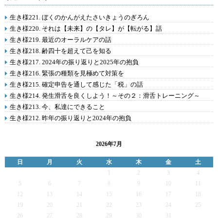
生き様221. ぼくのかんがえたさいきょうのぎろん
生き様220. それは【未来】の【タレ】が【転がる】話
生き様219. 最近のオーラルケアの話
生き様218. 齢四十を超えて己を知る
生き様217. 2024年の振り返りと2025年の抱負
生き様216. 緊張の種類を見極めて対策を
生き様215. 確定申告を通して感じた「税」の話
生き様214. 発生滑舌を良くしよう！～その２：滑舌トレーニング～
生き様213. 今、私達にできること
生き様212. 昨年の振り返りと2024年の抱負
2026年7月
日
月
火
水
木
金
土
1
2
3
4
5
6
7
8
9
10
11
12
13
14
15
16
17
18
19
20
21
22
23
24
25
26
27
28
29
30
31