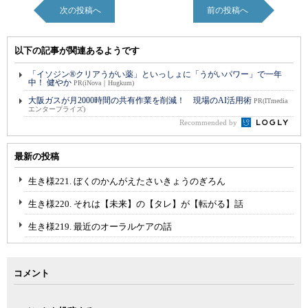
次の投稿へ
前の投稿へ
以下の記事が関連あるようです
「イソジン®クリアうがい薬」といっしょに「うがいパワー」で一年
中！ 健やか
PR(iNova｜Hugkum)
大阪ガスが月2000時間の共有作業を削減！ 現場のAI活用術
PR(ITmedia
エンタープライズ)
Recommended by
最新の投稿
生き様221. ぼくのかんがえたさいきょうのぎろん
生き様220. それは【未来】の【タレ】が【転がる】話
生き様219. 最近のオーラルケアの話
コメント