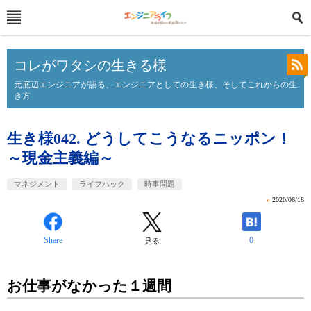
コレがワタシの生きる様
元底辺エンジニアが語る、エンジニアとしての生き様、そしてこれからの生
き方
生き様042. どうしてこうなるニッポン！
～現金主義編～
マネジメント
ライフハック
時事問題
»
2020/06/18
Share
0
見る
お仕事がなかった１週間