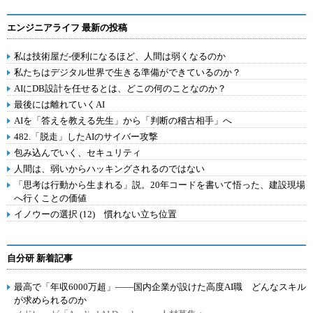
エンジニアライフ 最新の投稿
私は技術屋だ-便利になるほど、人間は弱くなるのか
私たちはデジタル世界で生きる準備ができているのか？
AIにDB設計を任せるとは、どこの何のことなのか？
最後には離れていくAI
AIを「答えを教える先生」から「判断の稽古相手」へ
482.「脱走」したAIのサイバー攻撃
包み込んでいく、セキュリティ
人間は、弱いからハッキングされるのではない
「思考は行動から生まれる」説。20年コードを書いて悟った、建設現場
へ行くことの価値
イノウーの選択 (12) 慣れない立ち位置
自分研 新着記事
最高で「年収6000万超」――国内企業が設けた高度AI職 どんなスキル
が求められるのか