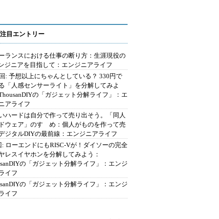
注目エントリー
ーランスにおける仕事の断り方：生涯現役の
エンジニアを目指して：エンジニアライフ
2回: 予想以上にちゃんとしている？ 330円で
る「人感センサーライト」を分解してみよ
ThousanDIYの「ガジェット分解ライフ」：エ
ニアライフ
いハードは自分で作って売り出そう。「同人
ドウェア」のすゝめ：個人がものを作って売
デジタルDIYの最前線：エンジニアライフ
回: ローエンドにもRISC-Vが！ダイソーの完全
ヤレスイヤホンを分解してみよう：
ousanDIYの「ガジェット分解ライフ」：エンジ
ライフ
ousanDIYの「ガジェット分解ライフ」：エンジ
ライフ