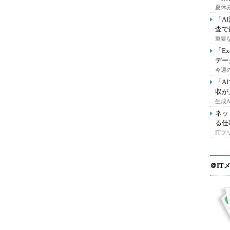
夏休
「A
査で
重要
「E
デー
今週の
「A
収が
生成
ネッ
る仕
IT
＠IT