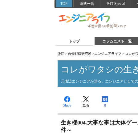
TOP
連載一覧
＠IT Special
トップ
コラムニスト一覧
@IT
>
自分戦略研究所
>
エンジニアライフ
>
コレが
コレがワタシの生
元底辺エンジニアが語る、エンジニアとして
Share
0
見る
生き様004.大事な事は大体ゲ
件～