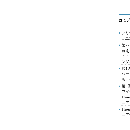
はてブ
フリ
IT
第2
買え
う：
ンジ
欲し
ハー
る、
第3
ワイ
Th
ニア
Th
ニア