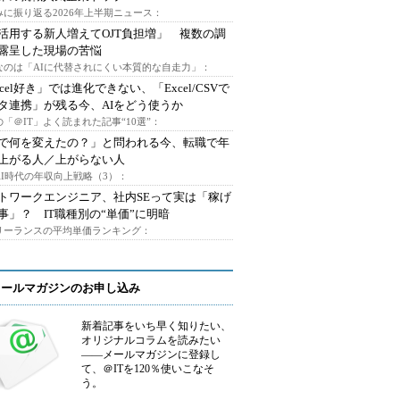
みに振り返る2026年上半期ニュース：
I活用する新人増えてOJT負担増」 複数の調
露呈した現場の苦悩
なのは「AIに代替されにくい本質的な自走力」：
xcel好き」では進化できない、「Excel/CSVで
タ連携」が残る今、AIをどう使うか
「＠IT」よく読まれた記事“10選”：
Iで何を変えたの？」と問われる今、転職で年
上がる人／上がらない人
AI時代の年収向上戦略（3）：
トワークエンジニア、社内SEって実は「稼げ
事」？ IT職種別の“単価”に明暗
フリーランスの平均単価ランキング：
メールマガジンのお申し込み
新着記事をいち早く知りたい、
オリジナルコラムを読みたい
――メールマガジンに登録し
て、＠ITを120％使いこなそ
う。