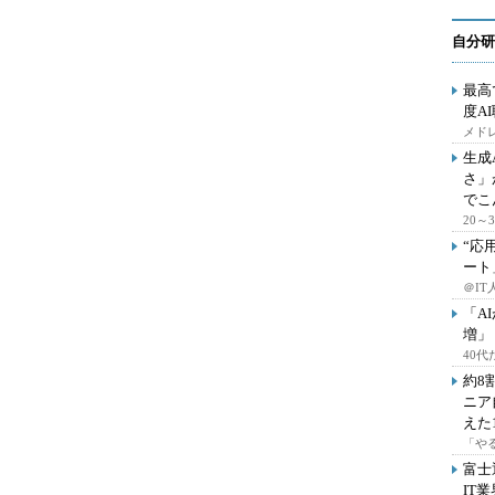
自分研
最高
度A
メドレ
生成
さ」
でこ
20
“応
ート
＠IT
「A
増」
40
約8
ニア
えた
「や
富士
IT