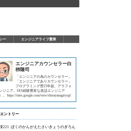
シー
エンジニアライフ憲章
エンジニアカウンセラー白
栁隆司
「エンジニアの為のカウンセラー」
「エンジニアでありカウンセラー」
プログラミング歴25年超。アラフォ
ンジニア。SES経験豊富な底辺エンジニア
https://sites.google.com/view/shirayanagiryuji/
エントリー
様221. ぼくのかんがえたさいきょうのぎろん