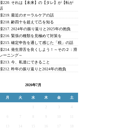
様220. それは【未来】の【タレ】が【転が
話
様219. 最近のオーラルケアの話
様218. 齢四十を超えて己を知る
様217. 2024年の振り返りと2025年の抱負
様216. 緊張の種類を見極めて対策を
様215. 確定申告を通して感じた「税」の話
様214. 発生滑舌を良くしよう！～その２：滑
レーニング～
様213. 今、私達にできること
様212. 昨年の振り返りと2024年の抱負
2026年7月
月
火
水
木
金
土
1
2
3
4
6
7
8
9
10
11
13
14
15
16
17
18