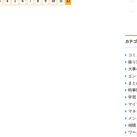
3
4
5
6
7
8
9
10
11
12
19
26
カテゴ
コミ
振り
大事
エン
まとめ
時事問
学習 
マイ
マネジ
メン
傾聴 
ワー