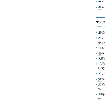
ライフ
キャリ
エンジ
最後
AI
手」
48
包み
人間
「思
いて
イノ
第7
AI
強
AI
か