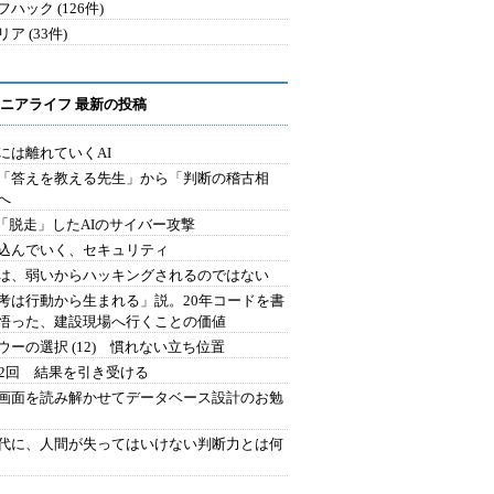
ハック (126件)
ア (33件)
ニアライフ 最新の投稿
には離れていくAI
を「答えを教える先生」から「判断の稽古相
へ
2.「脱走」したAIのサイバー攻撃
込んでいく、セキュリティ
は、弱いからハッキングされるのではない
考は行動から生まれる」説。20年コードを書
悟った、建設現場へ行くことの価値
ウーの選択 (12) 慣れない立ち位置
42回 結果を引き受ける
で画面を読み解かせてデータベース設計のお勉
時代に、人間が失ってはいけない判断力とは何