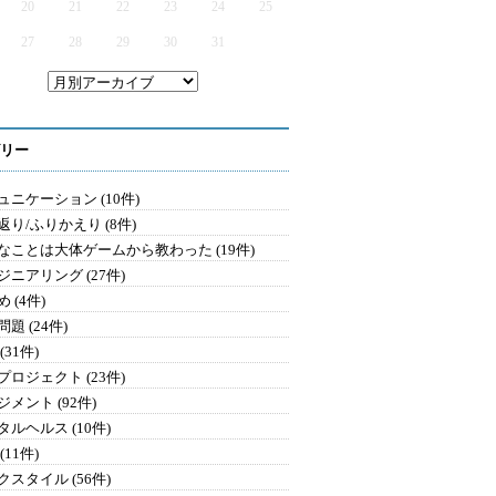
20
21
22
23
24
25
27
28
29
30
31
リー
ュニケーション (10件)
返り/ふりかえり (8件)
なことは大体ゲームから教わった (19件)
ジニアリング (27件)
 (4件)
題 (24件)
(31件)
プロジェクト (23件)
メント (92件)
タルヘルス (10件)
(11件)
クスタイル (56件)