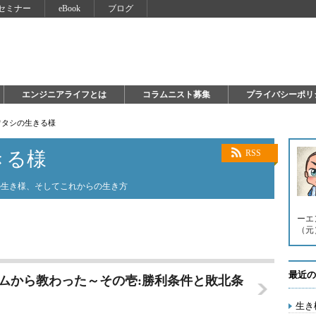
セミナー
eBook
ブログ
エンジニアライフとは
コラムニスト募集
プライバシーポリ
ワタシの生きる様
きる様
RSS
の生き様、そしてこれからの生き方
ーエ
（元）。 
最近の
ームから教わった～その壱:勝利条件と敗北条
生き