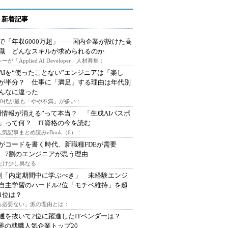
 新着記事
で「年収6000万超」――国内企業が設けた高
I職 どんなスキルが求められるのか
ーが「Applied AI Developer」人材募集：
AIを“使ったことない”エンジニアは「楽し
が半分？ 仕事に「満足」する理由は年代別
んなに違った
～30代が最も「やや不満」が多い：
用情報が消える”って本当？ 「生成AIパスポ
」って何？ IT資格の今を読む
人気記事まとめ読みeBook（6）：
Iがコードを書く時代、新職種FDEが需要
 7割のエンジニアが思う理由
代だけ少し異なる：
割「内定期間中に学ぶべき」 未経験エンジ
自主学習のハードル2位「モチベ維持」を超
1位は？
る必要ない」派の理由とは：
通を抜いて2位に躍進したITベンダーは？
業界の就職人気企業トップ20