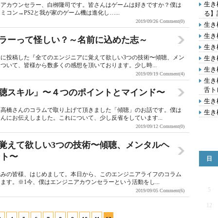
生き
ニアカウンセラー、白栁隆司です。皆さんはゲームは好きですか？僕は
コン→PS2と我が家のゲーム機は進化し…...
る】
2019/09/26
Comment(0)
生き
生き
ンセラーって怪しい？～名前に込めた志～
生き
に投稿した『全てのエンジニアに覚えて欲しい3つの技術〜傾聴、メン
生き
ついて、皆様から数多くの感想を頂いております。少し時...
生き
2019/09/19
Comment(4)
生き
舌ト
「傾聴スキル」〜４つのポイントとマインド〜
生き
ー高橋さんのコラムで取り上げて頂きました「傾聴」のお話です。僕は
生き
んにお伝えしました。これについて、少し反省をしています...
2019/09/12
Comment(0)
に覚えて欲しい3つの技術〜傾聴、メンタルヘ
ント〜
日
読みの皆様、はじめまして。本日から、このエンジニアライフのコラム
す。※1今、僕はエンジニアカウンセラーという活動をし...
5
2019/09/05
Comment(6)
12