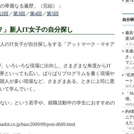
第7
の華麗なる遍歴」（完結）：
第2回
／
第3回
／
第4回
／
第5回
自分研
」新人IT女子の自分探し
最高
度A
人のIT女子が自分探しをする「アットマーク・マキア
メドレ
生成
さ」
でこ
、いろいろな現場に出向し、さまざまな角度からIT
20
業界といっても広い。ばりばりプログラムを書く現場や
“応
ート
外国人が多い現場など、さまざまある。ときに上司に悪
＠IT
ついて学んでいく。
「A
増」
ない」という若手や、就職活動中の学生におすすめの
40
約8
ニア
えた
「や