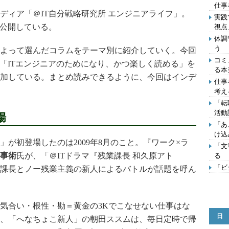
仕事
ィア「＠IT自分戦略研究所 エンジニアライフ」。
実践
を公開している。
視点
体調
う
よって選んだコラムをテーマ別に紹介していく。今回
コミ
。「ITエンジニアのためになり、かつ楽しく読める」を
る本
加している。まとめ読みできるように、今回はインデ
仕事
考え
「転
活動
場
「あ
け込
が初登場したのは2009年8月のこと。『ワーク×ラ
「文
事術
氏が、「＠ITドラマ『残業課長 和久原アト
る
「ビ
課長とノー残業主義の新人によるバトルが話題を呼ん
気合い・根性・勘＝黄金の3Kでこなせない仕事はな
日
、「へなちょこ新人」の朝田ススムは、毎日定時で帰