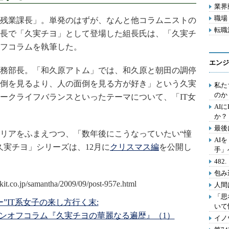
業界動
職場 
残業課長」。単発のはずが、なんと他コラムニストの
転職活
長で「久実チヨ」として登場した組長氏は、「久実チ
フコラムを執筆した。
エンジ
務部長。「和久原アトム」では、和久原と朝田の調停
倒を見るより、人の面倒を見る方が好き」という久実
私た
のか
ークライフバランスといったテーマについて、「IT女
AI
か？
最後
リアをふまえつつ、「数年後にこうなっていたい“憧
AI
久実チヨ」シリーズは、12月に
クリスマス編
を公開し
手」
48
包み
人間
「思
ー”IT系女子の来し方行く末:
いて
ピンオフコラム『久実チヨの華麗なる遍歴』（1）
イノ