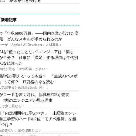
42回 結果を引き受ける
 新着記事
で「年収6000万超」――国内企業が設けた高
I職 どんなスキルが求められるのか
ーが「Applied AI Developer」人材募集：
AIを“使ったことない”エンジニアは「楽し
が半分？ 仕事に「満足」する理由は年代別
んなに違った
～30代が最も「やや不満」が多い：
用情報が消える”って本当？ 「生成AIパスポ
」って何？ IT資格の今を読む
人気記事まとめ読みeBook（6）：
Iがコードを書く時代、新職種FDEが需要
 7割のエンジニアが思う理由
代だけ少し異なる：
割「内定期間中に学ぶべき」 未経験エンジ
自主学習のハードル2位「モチベ維持」を超
1位は？
る必要ない」派の理由とは：