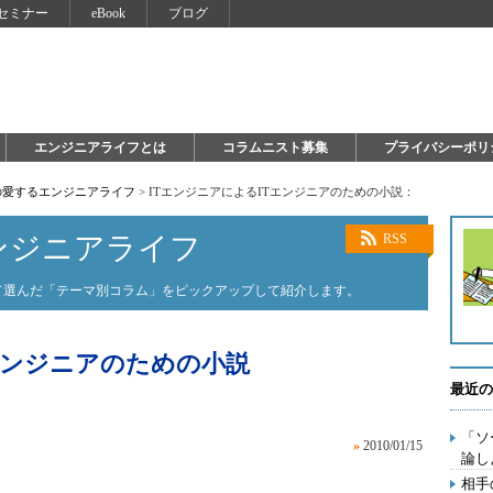
セミナー
eBook
ブログ
エンジニアライフとは
コラムニスト募集
プライバシーポリ
の愛するエンジニアライフ
>
ITエンジニアによるITエンジニアのための小説：
ンジニアライフ
RSS
って選んだ「テーマ別コラム」をピックアップして紹介します。
エンジニアのための小説
最近の
「ソ
»
2010/01/15
論し
相手