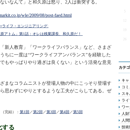
ないなんて」と和久原は怒り、2人は衝突する。
5
12
×ライフ・エンジニアリング:
19
和久原アトム」第1話：オレは残業課長、和久原だ！
26
「新人教育」「ワークライフバランス」など、さまざ
うちに一度は“ワークライフアンバランス”を経験した
でもやっぱりやり過ぎは良くない」という活発な意見
カテゴ
キャリ
ざまなコラムニストが登場人物の中にこっそり登場す
コミ
ら思わずにやりとするような工夫がこらしてある。ぜ
スキル
ライ
ワー
」（完結）：
第1回
／
第2回
／
第3回
／
第4回
／
第5回
人財育
人間関
化する
技術動