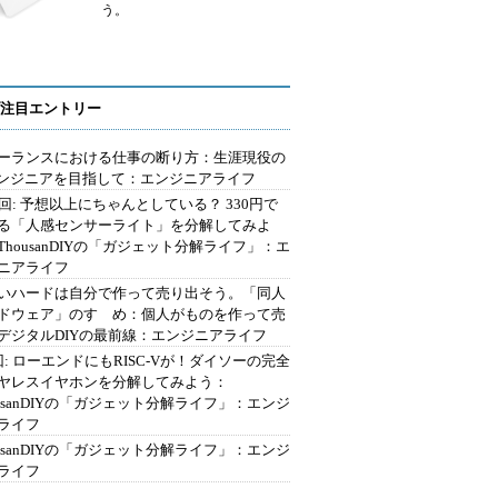
う。
注目エントリー
ーランスにおける仕事の断り方：生涯現役の
エンジニアを目指して：エンジニアライフ
2回: 予想以上にちゃんとしている？ 330円で
る「人感センサーライト」を分解してみよ
ThousanDIYの「ガジェット分解ライフ」：エ
ニアライフ
いハードは自分で作って売り出そう。「同人
ドウェア」のすゝめ：個人がものを作って売
デジタルDIYの最前線：エンジニアライフ
回: ローエンドにもRISC-Vが！ダイソーの完全
ヤレスイヤホンを分解してみよう：
ousanDIYの「ガジェット分解ライフ」：エンジ
ライフ
ousanDIYの「ガジェット分解ライフ」：エンジ
ライフ