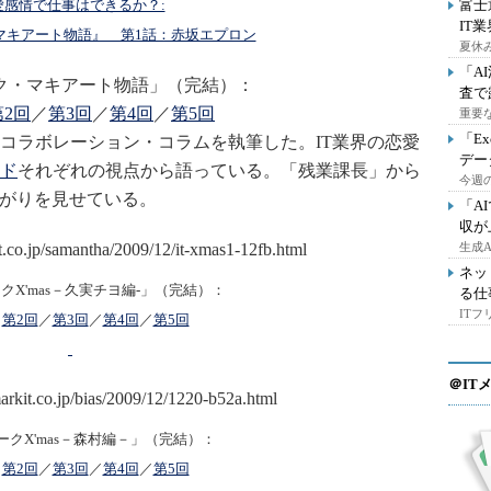
富士
愛感情で仕事はできるか？:
IT
マキアート物語』 第1話：赤坂エプロン
夏休
「A
ク・マキアート物語」（完結）：
査で
第2回
／
第3回
／
第4回
／
第5回
重要
「E
にコラボレーション・コラムを執筆した。IT業界の恋愛
デー
ド
それぞれの視点から語っている。「残業課長」から
今週の
広がりを見せている。
「A
収が
生成
ネッ
クX'mas－久実チヨ編-」（完結）：
る仕
IT
／
第2回
／
第3回
／
第4回
／
第5回
＠IT
ークX'mas－森村編－」（完結）：
／
第2回
／
第3回
／
第4回
／
第5回