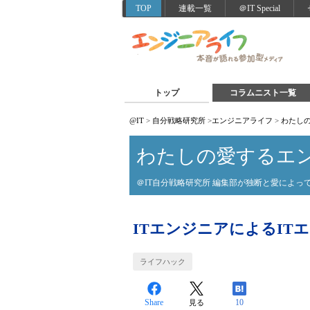
TOP
連載一覧
＠IT Special
トップ
コラムニスト一覧
@IT
>
自分戦略研究所
>
エンジニアライフ
>
わたし
わたしの愛するエ
＠IT自分戦略研究所 編集部が独断と愛によ
ITエンジニアによるIT
ライフハック
Share
10
見る