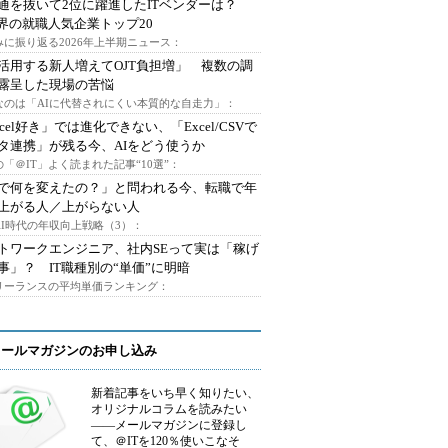
通を抜いて2位に躍進したITベンダーは？
業界の就職人気企業トップ20
みに振り返る2026年上半期ニュース：
I活用する新人増えてOJT負担増」 複数の調
露呈した現場の苦悩
なのは「AIに代替されにくい本質的な自走力」：
xcel好き」では進化できない、「Excel/CSVで
タ連携」が残る今、AIをどう使うか
「＠IT」よく読まれた記事“10選”：
Iで何を変えたの？」と問われる今、転職で年
上がる人／上がらない人
AI時代の年収向上戦略（3）：
トワークエンジニア、社内SEって実は「稼げ
事」？ IT職種別の“単価”に明暗
フリーランスの平均単価ランキング：
メールマガジンのお申し込み
新着記事をいち早く知りたい、
オリジナルコラムを読みたい
――メールマガジンに登録し
て、＠ITを120％使いこなそ