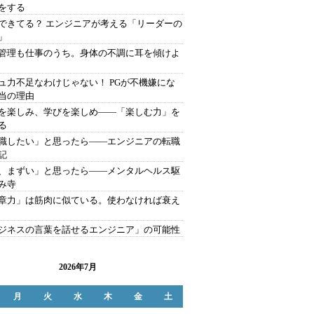
をする
できてる？ エンジニアが考える「リーダーの
」
管理も仕事のうち。身体の不調に耳を傾けよ
ュ力不足なわけじゃない！ PGが不機嫌にな
当の理由
を楽しみ、学びを楽しめ――「楽しむ力」を
る
職したい」と思ったら――エンジニアの転職
記
、まずい」と思ったら――メンタルヘルス駆
み寺
章力」は筋肉に似ている。使わなければ衰え
ジネスの言葉を話せるエンジニア」の可能性
2026年7月
月
火
水
木
金
土