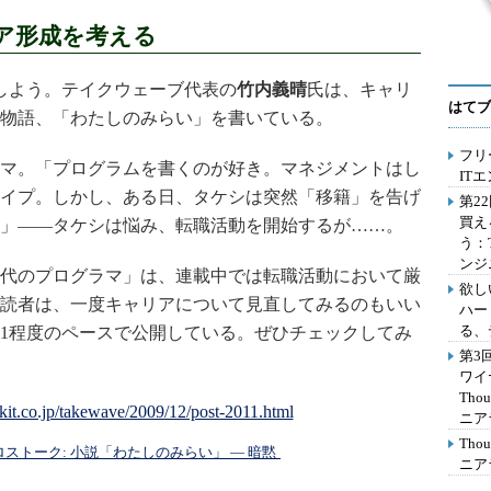
ア形成を考える
しよう。テイクウェーブ代表の
竹内義晴
氏は、キャリ
はてブ
物語、「わたしのみらい」を書いている。
フリ
マ。「プログラムを書くのが好き。マネジメントはし
IT
イプ。しかし、ある日、タケシは突然「移籍」を告げ
第2
買え
」――タケシは悩み、転職活動を開始するが……。
う：
ンジ
代のプログラマ」は、連載中では転職活動において厳
欲し
読者は、一度キャリアについて見直してみるのもいい
ハー
る、
1程度のペースで公開している。ぜひチェックしてみ
第3
ワイ
Th
ニア
Th
ストーク: 小説「わたしのみらい」 ― 暗黙
ニア