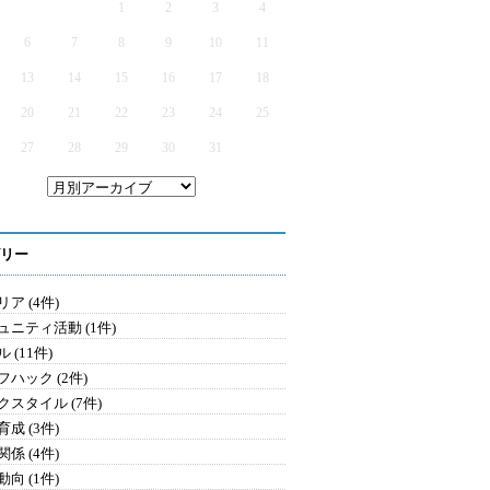
1
2
3
4
6
7
8
9
10
11
13
14
15
16
17
18
20
21
22
23
24
25
27
28
29
30
31
リー
ア (4件)
ュニティ活動 (1件)
 (11件)
フハック (2件)
クスタイル (7件)
成 (3件)
係 (4件)
向 (1件)