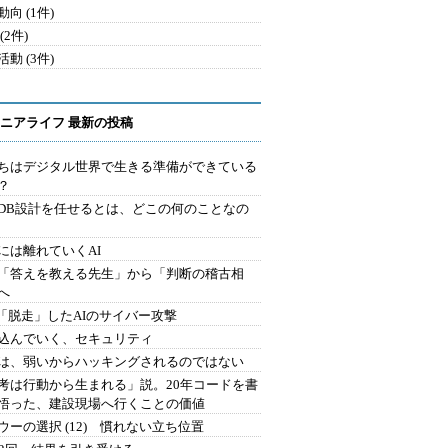
向 (1件)
(2件)
動 (3件)
ニアライフ 最新の投稿
ちはデジタル世界で生きる準備ができている
？
にDB設計を任せるとは、どこの何のことなの
には離れていくAI
を「答えを教える先生」から「判断の稽古相
へ
2.「脱走」したAIのサイバー攻撃
込んでいく、セキュリティ
は、弱いからハッキングされるのではない
考は行動から生まれる」説。20年コードを書
悟った、建設現場へ行くことの価値
ウーの選択 (12) 慣れない立ち位置