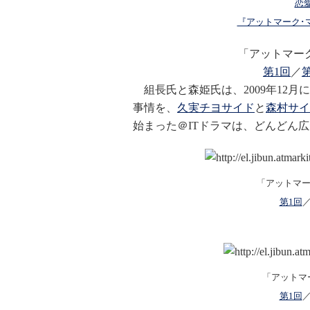
恋
『アットマーク･
「アットマー
第1回
／
組長氏と森姫氏は、2009年12月
事情を、
久実チヨサイド
と
森村サイ
始まった＠ITドラマは、どんどん
「アットマー
第1回
「アットマ
第1回