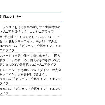
注目エントリー
ーランスにおける仕事の断り方：生涯現役の
エンジニアを目指して：エンジニアライフ
2回: 予想以上にちゃんとしている？ 330円で
る「人感センサーライト」を分解してみよ
ThousanDIYの「ガジェット分解ライフ」：エ
ニアライフ
いハードは自分で作って売り出そう。「同人
ドウェア」のすゝめ：個人がものを作って売
デジタルDIYの最前線：エンジニアライフ
回: ローエンドにもRISC-Vが！ダイソーの完全
ヤレスイヤホンを分解してみよう：
ousanDIYの「ガジェット分解ライフ」：エンジ
ライフ
ousanDIYの「ガジェット分解ライフ」：エンジ
ライフ