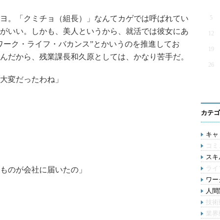
ヨ。「クミチョ（組長）」なんてカゲでは呼ばれてい
5
がいい。しかも、美人というから、就活では彼女にあ
12
ワーク・ライフ・バカンス”とかいうのを推進してお
19
んだから、残業課長和久原としては、かなり苦手だ。
26
大変だったわね」
カテゴ
キャリ
コミ
スキル
ライ
ものが会社に届いたの」
ワー
人間関
技術
業界