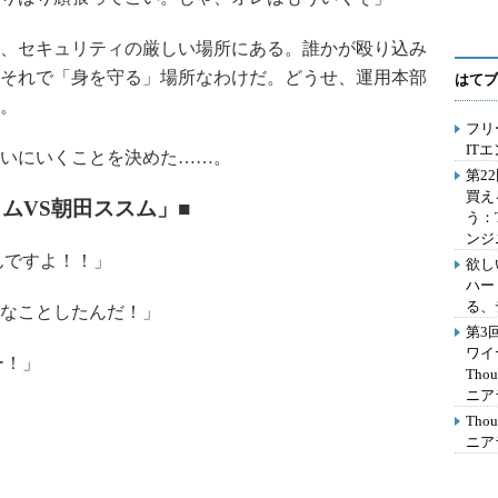
、セキュリティの厳しい場所にある。誰かが殴り込み
それで「身を守る」場所なわけだ。どうせ、運用本部
はてブ
。
フリ
IT
いにいくことを決めた……。
第2
買え
ムVS朝田ススム
」■
う：
ンジ
んですよ！！」
欲し
ハー
る、
なことしたんだ！」
第3
ワイ
ー！」
Th
ニア
Th
ニア