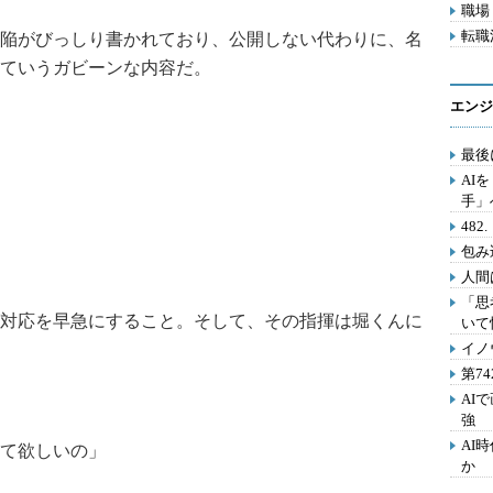
職場 
転職活
陥がびっしり書かれており、公開しない代わりに、名
ていうガビーンな内容だ。
エンジ
最後
AI
手」
48
包み
人間
「思
対応を早急にすること。そして、その指揮は堀くんに
いて
イノ
第7
AI
強
AI
て欲しいの」
か