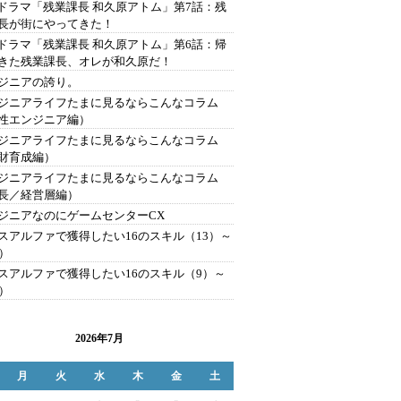
Tドラマ「残業課長 和久原アトム」第7話：残
長が街にやってきた！
Tドラマ「残業課長 和久原アトム」第6話：帰
きた残業課長、オレが和久原だ！
ジニアの誇り。
ジニアライフたまに見るならこんなコラム
性エンジニア編）
ジニアライフたまに見るならこんなコラム
財育成編）
ジニアライフたまに見るならこんなコラム
長／経営層編）
ジニアなのにゲームセンターCX
スアルファで獲得したい16のスキル（13）～
6）
スアルファで獲得したい16のスキル（9）～
2）
2026年7月
月
火
水
木
金
土