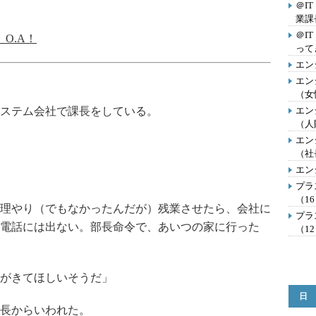
＠I
業課
＠I
 O.A！
って
エン
エン
（女
ステム会社で課長をしている。
エン
（人
エン
（社
エン
プラ
（1
理やり（でもなかったんだが）残業させたら、会社に
プラ
電話には出ない。部長命令で、あいつの家に行った
（1
がきてほしいそうだ」
日
長からいわれた。