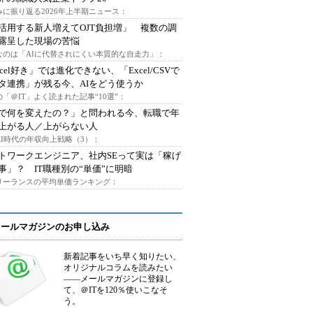
みに振り返る2026年上半期ニュース：
I活用する新人増えてOJT負担増」 複数の調
露呈した現場の苦悩
なのは「AIに代替されにくい本質的な自走力」：
xcel好き」では進化できない、「Excel/CSVで
タ連携」が残る今、AIをどう使うか
「＠IT」よく読まれた記事“10選”：
Iで何を変えたの？」と問われる今、転職で年
上がる人／上がらない人
AI時代の年収向上戦略（3）：
トワークエンジニア、社内SEって実は「稼げ
事」？ IT職種別の“単価”に明暗
フリーランスの平均単価ランキング：
メールマガジンのお申し込み
新着記事をいち早く知りたい、
オリジナルコラムを読みたい
――メールマガジンに登録し
て、＠ITを120％使いこなそ
う。