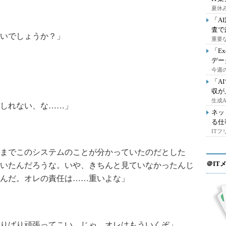
夏休
「A
査で
いでしょうか？」
重要
「E
デー
今週の
「A
収が
生成
しれない、な……」
ネッ
る仕
IT
までこのシステムのことが分かっていたのだとした
＠IT
いたんだろうな。いや、きちんと見ていなかったんじ
んだ。オレの責任は……重いよな」
りばり頑張ってこい。じゃ、オレはもういくぞ」