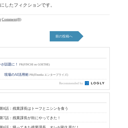
にしたフィクションです。
Comment(8)
前の投稿へ
ョンが話題に！
PR(FINCHI on GOETHE)
！ 現場のAI活用術
PR(ITmedia エンタープライズ)
Recommended by
」第8話：残業課長はトーフとニシンを食う
」第7話：残業課長が街にやってきた！
」第6話：帰ってきた残業課長、オレが和久原だ！