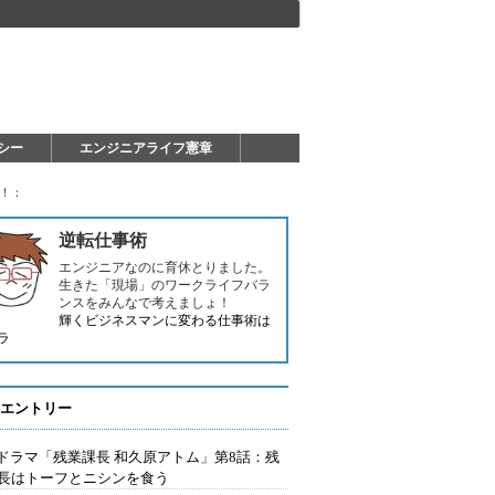
シー
エンジニアライフ憲章
原！：
逆転仕事術
エンジニアなのに育休とりました。
生きた「現場」のワークライフバラ
ンスをみんなで考えましょ！
輝くビジネスマンに変わる仕事術は
ラ
エントリー
Tドラマ「残業課長 和久原アトム」第8話：残
長はトーフとニシンを食う