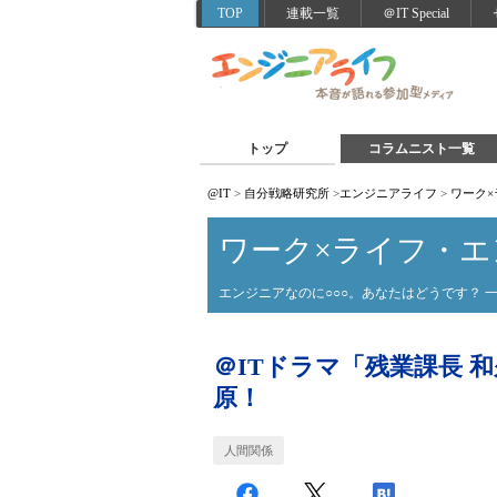
TOP
連載一覧
＠IT Special
トップ
コラムニスト一覧
@IT
>
自分戦略研究所
>
エンジニアライフ
>
ワーク
ワーク×ライフ・
エンジニアなのに○○○。あなたはどうです？ 
＠ITドラマ「残業課長 
原！
人間関係