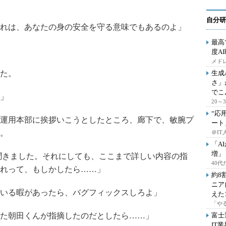
自分研
れは、あなたの身の安全を守る意味でもあるのよ」
最高
度A
メドレ
た。
生成
さ」
でこ
」
20
“応
運用本部に挨拶いこうとしたところ、廊下で、敏腕プ
ート
。
＠IT
「A
増」
聞きました。それにしても、ここまで詳しい内容の指
40
れって、もしかしたら……」
約8
ニア
いる暇があったら、バグフィックスしろよ」
えた
「や
た朝田くんが指摘したのだとしたら……」
富士
IT