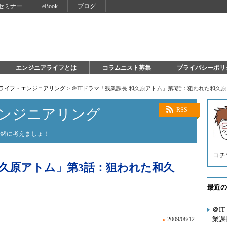
セミナー
eBook
ブログ
エンジニアライフとは
コラムニスト募集
プライバシーポリ
×ライフ・エンジニアリング
>
＠ITドラマ「残業課長 和久原アトム」第3話：狙われた和久
エンジニアリング
RSS
一緒に考えましょ！
コチ
和久原アトム」第3話：狙われた和久
最近の
＠I
業課
»
2009/08/12