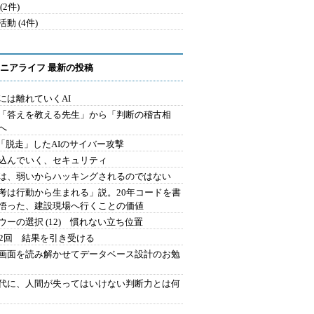
(2件)
動 (4件)
ニアライフ 最新の投稿
には離れていくAI
を「答えを教える先生」から「判断の稽古相
へ
2.「脱走」したAIのサイバー攻撃
込んでいく、セキュリティ
は、弱いからハッキングされるのではない
考は行動から生まれる」説。20年コードを書
悟った、建設現場へ行くことの価値
ウーの選択 (12) 慣れない立ち位置
42回 結果を引き受ける
で画面を読み解かせてデータベース設計のお勉
時代に、人間が失ってはいけない判断力とは何