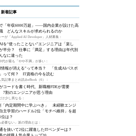
 新着記事
で「年収6000万超」――国内企業が設けた高
I職 どんなスキルが求められるのか
ーが「Applied AI Developer」人材募集：
AIを“使ったことない”エンジニアは「楽し
が半分？ 仕事に「満足」する理由は年代別
んなに違った
～30代が最も「やや不満」が多い：
用情報が消える”って本当？ 「生成AIパスポ
」って何？ IT資格の今を読む
人気記事まとめ読みeBook（6）：
Iがコードを書く時代、新職種FDEが需要
 7割のエンジニアが思う理由
代だけ少し異なる：
割「内定期間中に学ぶべき」 未経験エンジ
自主学習のハードル2位「モチベ維持」を超
1位は？
る必要ない」派の理由とは：
通を抜いて2位に躍進したITベンダーは？
業界の就職人気企業トップ20