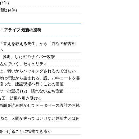
(2件)
動 (4件)
ニアライフ 最新の投稿
を「答えを教える先生」から「判断の稽古相
へ
2.「脱走」したAIのサイバー攻撃
込んでいく、セキュリティ
は、弱いからハッキングされるのではない
考は行動から生まれる」説。20年コードを書
悟った、建設現場へ行くことの価値
ウーの選択 (12) 慣れない立ち位置
42回 結果を引き受ける
で画面を読み解かせてデータベース設計のお勉
時代に、人間が失ってはいけない判断力とは何
を下げることに抵抗できるか