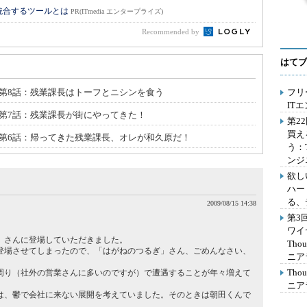
統合するツールとは
PR(ITmedia エンタープライズ)
Recommended by
はてブ
」第8話：残業課長はトーフとニシンを食う
フリ
IT
」第7話：残業課長が街にやってきた！
第2
買え
」第6話：帰ってきた残業課長、オレが和久原だ！
う：
ンジ
欲し
ハー
る、
2009/08/15 14:38
第3
ワイ
」さんに登場していただきました。
Th
登場させてしまったので、「はがねのつるぎ」さん、ごめんなさい、
ニア
Th
周り（社外の営業さんに多いのですが）で遭遇することが年々増えて
ニア
は、鬱で会社に来ない展開を考えていました。そのときは朝田くんで