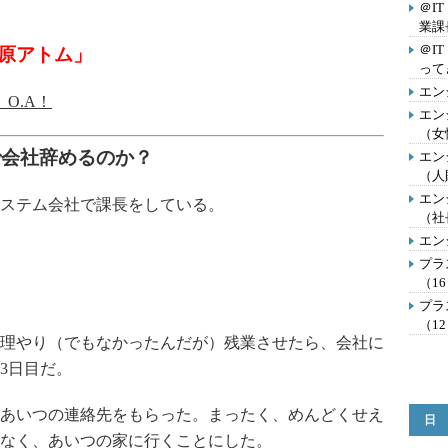
＠I
業課
＠I
久原アトム」
って
エン
 O.A！
エン
（女
で会社辞めるのか？
エン
（人
エン
ステム会社で課長をしている。
（社
エン
プラ
（1
プラ
（1
理やり（でもなかったんだが）残業させたら、会社に
3日目だ。
あいつの連絡先をもらった。まったく、めんどくせえ
日
なく、あいつの家に行くことにした。