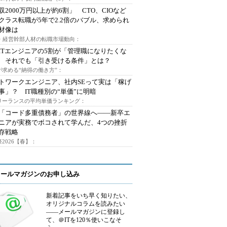
収2000万円以上が約6割」 CTO、CIOなど
クラス転職が5年で2.2倍のバブル、求められ
材像は
O・経営幹部人材の転職市場動向：
ITエンジニアの5割が「管理職になりたくな
 それでも「引き受ける条件」とは？
が求める“納得の働き方”：
トワークエンジニア、社内SEって実は「稼げ
事」？ IT職種別の“単価”に明暗
フリーランスの平均単価ランキング：
で「コード多重債務者」の世界線へ――新卒エ
ニアが実務でボコされて学んだ、4つの挫折
存戦略
2026【春】：
メールマガジンのお申し込み
新着記事をいち早く知りたい、
オリジナルコラムを読みたい
――メールマガジンに登録し
て、＠ITを120％使いこなそ