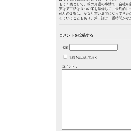
もう１案として、親の介護の事情で、会社を
実は第二話は３つの案を準備して、最終的に
残りの２案は、かなり重い展開になってきた
そういうこともあり、第二話は一番時間がか
コメントを投稿する
名前
名前を記憶しておく
コメント：