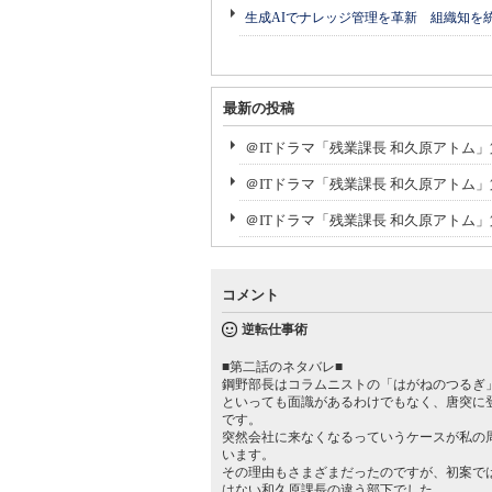
生成AIでナレッジ管理を革新 組織知を
最新の投稿
＠ITドラマ「残業課長 和久原アトム
＠ITドラマ「残業課長 和久原アトム
＠ITドラマ「残業課長 和久原アトム
コメント
逆転仕事術
■第二話のネタバレ■
鋼野部長はコラムニストの「はがねのつるぎ
といっても面識があるわけでもなく、唐突に
です。
突然会社に来なくなるっていうケースが私の
います。
その理由もさまざまだったのですが、初案で
はない和久原課長の違う部下でした。