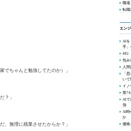
職場 
転職活
エンジ
AI
手」
48
包み
人間
家でちゃんと勉強してたのか）」
「思
いて
イノ
第7
だ？」
AI
強
AI
か
だ、無理に残業させたからか？」
価格