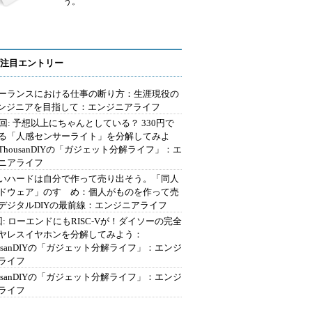
う。
注目エントリー
ーランスにおける仕事の断り方：生涯現役の
エンジニアを目指して：エンジニアライフ
2回: 予想以上にちゃんとしている？ 330円で
る「人感センサーライト」を分解してみよ
ThousanDIYの「ガジェット分解ライフ」：エ
ニアライフ
いハードは自分で作って売り出そう。「同人
ドウェア」のすゝめ：個人がものを作って売
デジタルDIYの最前線：エンジニアライフ
回: ローエンドにもRISC-Vが！ダイソーの完全
ヤレスイヤホンを分解してみよう：
ousanDIYの「ガジェット分解ライフ」：エンジ
ライフ
ousanDIYの「ガジェット分解ライフ」：エンジ
ライフ