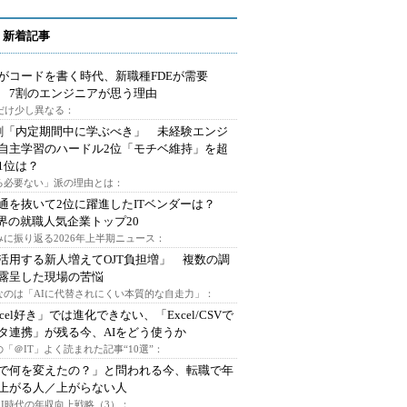
 新着記事
Iがコードを書く時代、新職種FDEが需要
 7割のエンジニアが思う理由
代だけ少し異なる：
割「内定期間中に学ぶべき」 未経験エンジ
自主学習のハードル2位「モチベ維持」を超
1位は？
る必要ない」派の理由とは：
通を抜いて2位に躍進したITベンダーは？
業界の就職人気企業トップ20
みに振り返る2026年上半期ニュース：
I活用する新人増えてOJT負担増」 複数の調
露呈した現場の苦悩
なのは「AIに代替されにくい本質的な自走力」：
xcel好き」では進化できない、「Excel/CSVで
タ連携」が残る今、AIをどう使うか
「＠IT」よく読まれた記事“10選”：
Iで何を変えたの？」と問われる今、転職で年
上がる人／上がらない人
AI時代の年収向上戦略（3）：