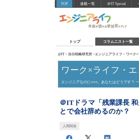
TOP
連載一覧
＠IT Special
トップ
コラムニスト一覧
@IT
>
自分戦略研究所
>
エンジニアライフ
>
ワーク
ワーク×ライフ・
エンジニアなのに○○○。あなたはどうです？ 
＠ITドラマ「残業課長 
とで会社辞めるのか？
人間関係