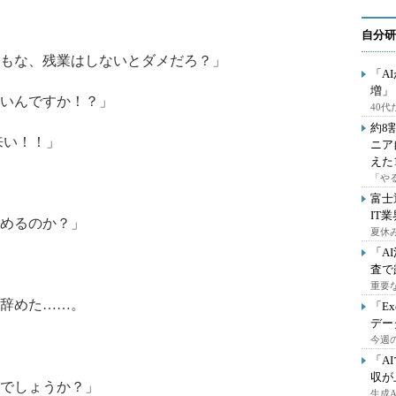
自分研
もな、残業はしないとダメだろ？」
「A
増」
いんですか！？」
40
約8
来い！！」
ニア
えた
「や
富士
IT
めるのか？」
夏休
「A
査で
重要
辞めた……。
「E
デー
今週の
「A
収が
でしょうか？」
生成