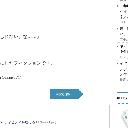
「年
ハイ
る人
CX
若手
い」
しれない、な……」
若手
ネッ
る仕
IT
にしたフィクションです。
AI
ンジ
と生
Comment(1)
技育祭
前の投稿へ
＠IT
エイティビティを届ける
PR(dentsu Japan)