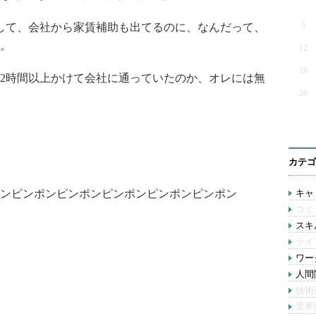
5
して、会社から家賃補助も出てるのに、なんだって、
。
12
19
2時間以上かけて会社に通っていたのか、オレには無
26
カテゴ
ンピンポンピンポンピンポンピンポンピンポン
キャリ
コミ
スキル
ライ
ワー
人間関
技術
業界