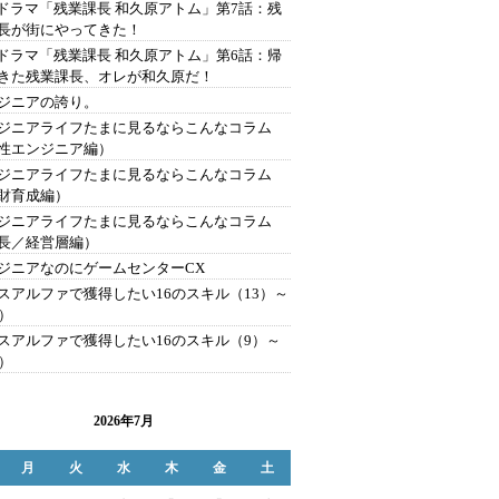
Tドラマ「残業課長 和久原アトム」第7話：残
長が街にやってきた！
Tドラマ「残業課長 和久原アトム」第6話：帰
きた残業課長、オレが和久原だ！
ジニアの誇り。
ジニアライフたまに見るならこんなコラム
性エンジニア編）
ジニアライフたまに見るならこんなコラム
財育成編）
ジニアライフたまに見るならこんなコラム
長／経営層編）
ジニアなのにゲームセンターCX
スアルファで獲得したい16のスキル（13）～
6）
スアルファで獲得したい16のスキル（9）～
2）
2026年7月
月
火
水
木
金
土