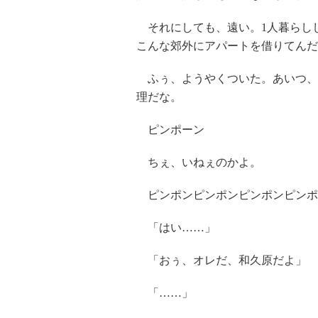
それにしても、遠い。1人暮らし
こんな郊外にアパートを借りてんだ
ふぅ、ようやくついた。あいつ、
理だな。
ピンポーン
ちぇ、いねぇのかよ。
ピンポンピンポンピンポンピンポ
「はい……」
「おぅ、オレだ、和久原だよ」
「……」