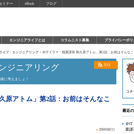
セミナー
eBook
ブログ
エンジニアライフとは
コラムニスト募集
プライバシーポリ
×ライフ・エンジニアリング
>
＠ITドラマ「残業課長 和久原アトム」第2話：お前はそんな
エンジニアリング
RSS
一緒に考えましょ！
コチ
和久原アトム」第2話：お前はそんなこ
最近の
＠I
業課
»
2009/08/11