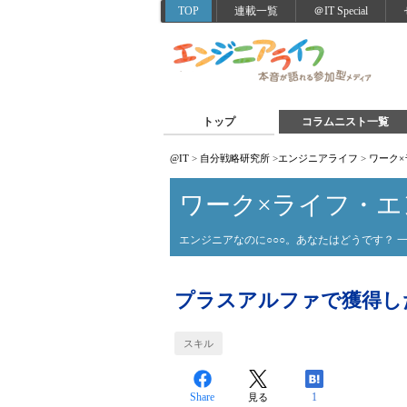
TOP
連載一覧
＠IT Special
トップ
コラムニスト一覧
@IT
>
自分戦略研究所
>
エンジニアライフ
>
ワーク
ワーク×ライフ・
エンジニアなのに○○○。あなたはどうです？ 
プラスアルファで獲得した
スキル
Share
1
見る