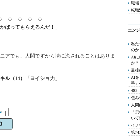
職場 
転職活
◇ ◇ ◇ ◇ ◇
かばってもらえるんだ！」
エンジ
私た
のか
ニアでも、人間ですから情に流されることはありま
AI
か？
最後
AI
キル（14）「ヨイショ力」
手」
48
包み
人間
「思
いて
イノ
第7