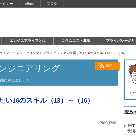
セミナー
eBook
ブログ
エンジニアライフとは
コラムニスト募集
プライバシーポリ
×ライフ・エンジニアリング
>
プラスアルファで獲得したい16のスキル（13）～（16）：
エンジニアリング
RSS
一緒に考えましょ！
コチ
い16のスキル（13）～（16）
最近の
»
2009/12/01
＠I
業課