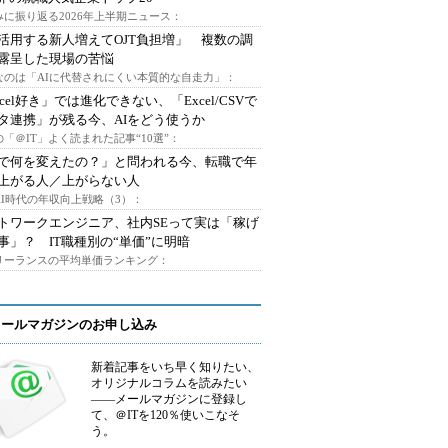
みに振り返る2026年上半期ニュース：
I活用する新人増えてOJT負担増」 複数の調
露呈した現場の苦悩
なのは「AIに代替されにくい本質的な自走力」：
xcel好き」では進化できない、「Excel/CSVで
タ連携」が残る今、AIをどう使うか
「＠IT」よく読まれた記事“10選”：
Iで何を変えたの？」と問われる今、転職で年
上がる人／上がらない人
AI時代の年収向上戦略（3）：
トワークエンジニア、社内SEって実は「稼げ
事」？ IT職種別の“単価”に明暗
フリーランスの平均単価ランキング：
メールマガジンのお申し込み
新着記事をいち早く知りたい、
オリジナルコラムを読みたい
――メールマガジンに登録し
て、＠ITを120％使いこなそ
う。