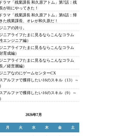
Tドラマ「残業課長 和久原アトム」第7話：残
長が街にやってきた！
Tドラマ「残業課長 和久原アトム」第6話：帰
きた残業課長、オレが和久原だ！
ジニアの誇り。
ジニアライフたまに見るならこんなコラム
性エンジニア編）
ジニアライフたまに見るならこんなコラム
財育成編）
ジニアライフたまに見るならこんなコラム
長／経営層編）
ジニアなのにゲームセンターCX
スアルファで獲得したい16のスキル（13）～
6）
スアルファで獲得したい16のスキル（9）～
2）
2026年7月
月
火
水
木
金
土