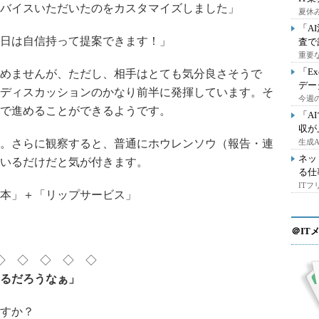
バイスいただいたのをカスタマイズしました」
夏休
「A
日は自信持って提案できます！」
査で
重要
「E
めませんが、ただし、相手はとても気分良さそうで
デー
ディスカッションのかなり前半に発揮しています。そ
今週の
で進めることができるようです。
「A
収が
。さらに観察すると、普通にホウレンソウ（報告・連
生成
ネッ
いるだけだと気が付きます。
る仕
IT
本」＋「リップサービス」
＠IT
◇ ◇ ◇ ◇ ◇
るだろうなぁ」
すか？