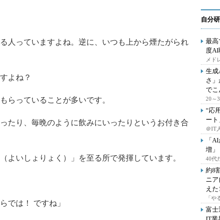
自分研
最高
る人っていますよね。逆に、いつも上から煙たがられ
度A
メドレ
生成
すよね？
さ」
でこ
もらっていることが多いです。
20
“応
ート
ったり、毎晩のように飲みにいったりというお付き合
＠IT
「A
増」
（よいしょりょく）」を至る所で発揮しています。
40
約8
ニア
えた
「や
らでは！ ですね」
富士
IT