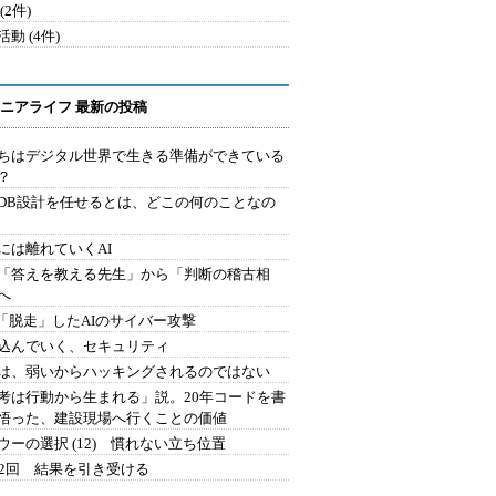
(2件)
動 (4件)
ニアライフ 最新の投稿
ちはデジタル世界で生きる準備ができている
？
にDB設計を任せるとは、どこの何のことなの
には離れていくAI
を「答えを教える先生」から「判断の稽古相
へ
2.「脱走」したAIのサイバー攻撃
込んでいく、セキュリティ
は、弱いからハッキングされるのではない
考は行動から生まれる」説。20年コードを書
悟った、建設現場へ行くことの価値
ウーの選択 (12) 慣れない立ち位置
42回 結果を引き受ける