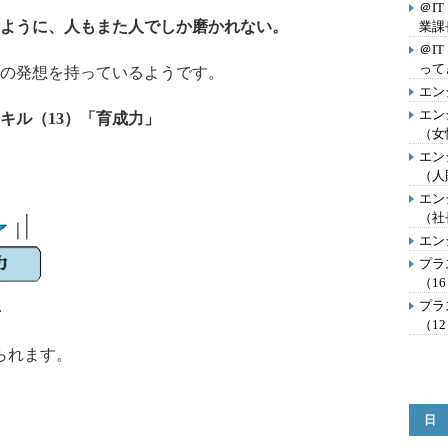
＠I
ように、人もまた人でしか磨かれない。
業課
＠I
って
の発想を持っているようです。
エン
エン
キル（13）「育成力」
（女
エン
（人
エン
（社
エン
プラ
（1
プラ
（1
られます。
日