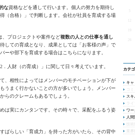
的な
資格などを通して行います。個人の努力を期待し
5
得（合格）」で判断します。会社が社員を育成する場
12
19
は、プロジェクトや案件など
複数の人との仕事を通し
26
待しての育成となり、成果としては「お客様の声」で
バーや部下を育成する場合はこちらになります。
2．人財（の育成）」に関して日々考えています。
カテゴ
て、相性によってはメンバーのモチベーションが下が
キャリ
もうまく行かないことの方が多いでしょう。メンバー
コミ
からのクレームもあるでしょう。
スキル
ライ
めは実にカンタンです。その時々で、采配をふるう姿
ワー
人間関
技術
業界
すばらしい「育成力」を持った方がいたら、その背中