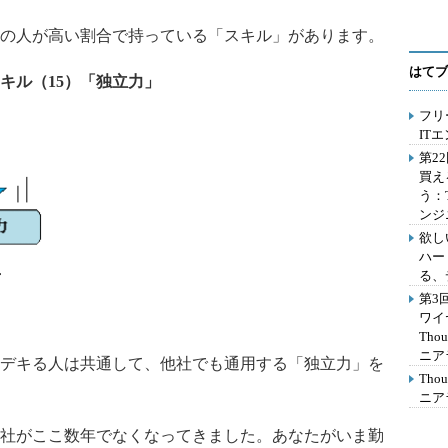
の人が高い割合で持っている「スキル」があります。
はてブ
キル（15）「独立力」
フリ
IT
第2
買え
う：
ンジ
欲し
ハー
る、
第3
ワイ
Th
ニア
デキる人は共通して、他社でも通用する「独立力」を
Th
ニア
社がここ数年でなくなってきました。あなたがいま勤