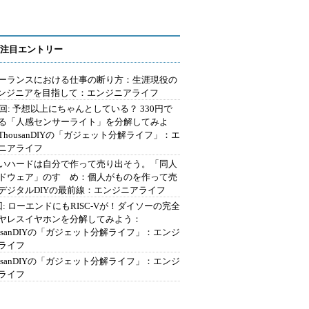
注目エントリー
ーランスにおける仕事の断り方：生涯現役の
エンジニアを目指して：エンジニアライフ
2回: 予想以上にちゃんとしている？ 330円で
る「人感センサーライト」を分解してみよ
ThousanDIYの「ガジェット分解ライフ」：エ
ニアライフ
いハードは自分で作って売り出そう。「同人
ドウェア」のすゝめ：個人がものを作って売
デジタルDIYの最前線：エンジニアライフ
回: ローエンドにもRISC-Vが！ダイソーの完全
ヤレスイヤホンを分解してみよう：
ousanDIYの「ガジェット分解ライフ」：エンジ
ライフ
ousanDIYの「ガジェット分解ライフ」：エンジ
ライフ