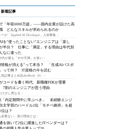
 新着記事
で「年収6000万超」――国内企業が設けた高
I職 どんなスキルが求められるのか
ーが「Applied AI Developer」人材募集：
AIを“使ったことない”エンジニアは「楽し
が半分？ 仕事に「満足」する理由は年代別
んなに違った
～30代が最も「やや不満」が多い：
用情報が消える”って本当？ 「生成AIパスポ
」って何？ IT資格の今を読む
人気記事まとめ読みeBook（6）：
Iがコードを書く時代、新職種FDEが需要
 7割のエンジニアが思う理由
代だけ少し異なる：
割「内定期間中に学ぶべき」 未経験エンジ
自主学習のハードル2位「モチベ維持」を超
1位は？
る必要ない」派の理由とは：
通を抜いて2位に躍進したITベンダーは？
業界の就職人気企業トップ20