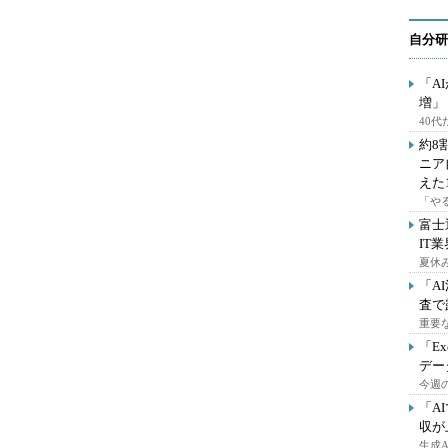
自分研
「A
増」
40
約8
ニア
えた
「や
富士
IT
夏休
「A
査で
重要
「E
デー
今週の
「A
収が
生成