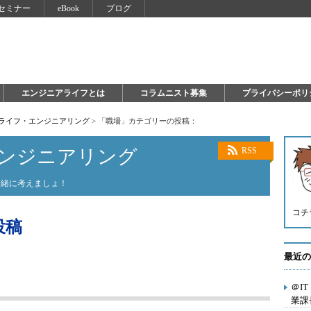
セミナー
eBook
ブログ
エンジニアライフとは
コラムニスト募集
プライバシーポリ
×ライフ・エンジニアリング
>
「職場」カテゴリーの投稿：
エンジニアリング
RSS
一緒に考えましょ！
コチ
投稿
最近の
＠I
業課