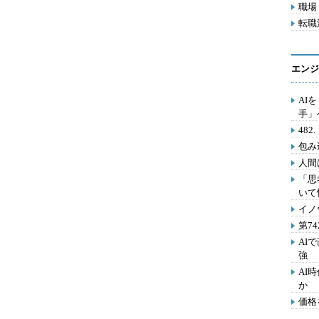
職場 
転職活
エンジ
AI
手」
48
包み
人間
「思
いて
イノ
第7
AI
強
AI
か
価格