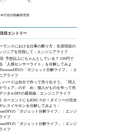
う。
＠IT自分戦略研究所
注目エントリー
ーランスにおける仕事の断り方：生涯現役の
エンジニアを目指して：エンジニアライフ
2回: 予想以上にちゃんとしている？ 330円で
る「人感センサーライト」を分解してみよ
ThousanDIYの「ガジェット分解ライフ」：エ
ニアライフ
いハードは自分で作って売り出そう。「同人
ドウェア」のすゝめ：個人がものを作って売
デジタルDIYの最前線：エンジニアライフ
回: ローエンドにもRISC-Vが！ダイソーの完全
ヤレスイヤホンを分解してみよう：
ousanDIYの「ガジェット分解ライフ」：エンジ
ライフ
ousanDIYの「ガジェット分解ライフ」：エンジ
ライフ