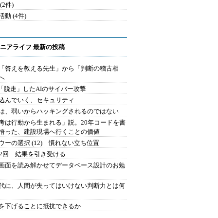
(2件)
動 (4件)
ニアライフ 最新の投稿
を「答えを教える先生」から「判断の稽古相
へ
2.「脱走」したAIのサイバー攻撃
込んでいく、セキュリティ
は、弱いからハッキングされるのではない
考は行動から生まれる」説。20年コードを書
悟った、建設現場へ行くことの価値
ウーの選択 (12) 慣れない立ち位置
42回 結果を引き受ける
で画面を読み解かせてデータベース設計のお勉
時代に、人間が失ってはいけない判断力とは何
を下げることに抵抗できるか