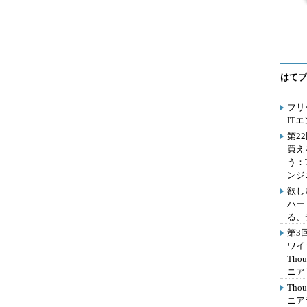
はてブ
フリ
IT
第2
買え
う：
ンジ
欲し
ハー
る、
第3
ワイ
Th
ニア
Th
ニア