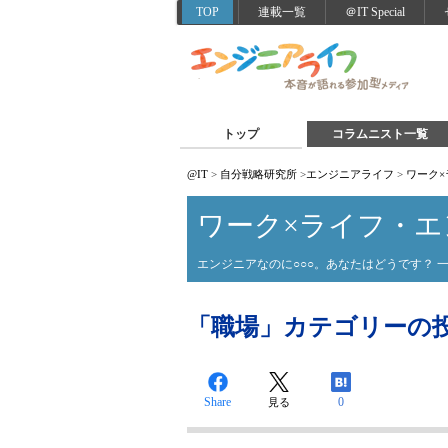
TOP
連載一覧
＠IT Special
トップ
コラムニスト一覧
@IT
>
自分戦略研究所
>
エンジニアライフ
>
ワーク
ワーク×ライフ・
エンジニアなのに○○○。あなたはどうです？ 
「職場」カテゴリーの
Share
0
見る