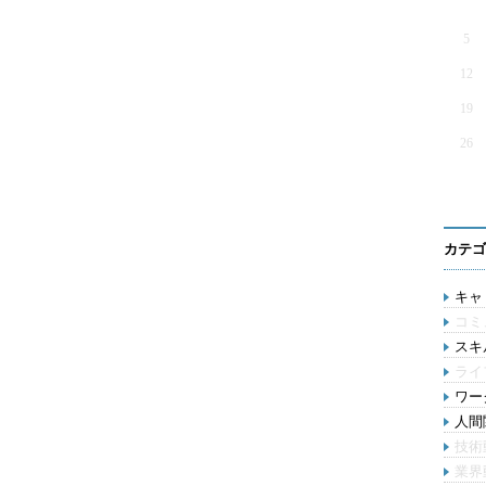
5
12
19
26
カテゴ
キャリ
コミ
スキル
ライ
ワー
人間関
技術
業界