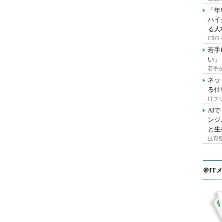
「年
ハイ
る人
CX
若手
い」
若手
ネッ
る仕
IT
AI
ンジ
と生
技育祭
＠IT