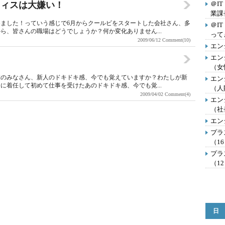
フィスは大嫌い！
＠I
業課
ました！っていう感じで6月からクールビをスタートした会社さん、多
＠I
ら、皆さんの職場はどうでしょうか？何か変化ありません...
って
2009/06/12
Comment(10)
エン
エン
（女
輩のみなさん、新人のドキドキ感、今でも覚えていますか？わたしが新
エン
に着任して初めて仕事を受けたあのドキドキ感、今でも覚...
（人
2009/04/02
Comment(4)
エン
（社
エン
プラ
（1
プラ
（1
日