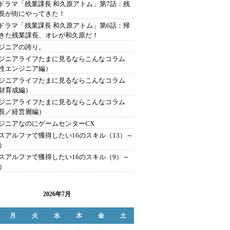
Tドラマ「残業課長 和久原アトム」第7話：残
長が街にやってきた！
Tドラマ「残業課長 和久原アトム」第6話：帰
きた残業課長、オレが和久原だ！
ジニアの誇り。
ジニアライフたまに見るならこんなコラム
性エンジニア編）
ジニアライフたまに見るならこんなコラム
財育成編）
ジニアライフたまに見るならこんなコラム
長／経営層編）
ジニアなのにゲームセンターCX
スアルファで獲得したい16のスキル（13）～
6）
スアルファで獲得したい16のスキル（9）～
2）
2026年7月
月
火
水
木
金
土