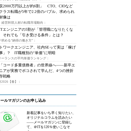
収2000万円以上が約6割」 CTO、CIOなど
クラス転職が5年で2.2倍のバブル、求められ
材像は
O・経営幹部人材の転職市場動向：
ITエンジニアの5割が「管理職になりたくな
 それでも「引き受ける条件」とは？
が求める“納得の働き方”：
トワークエンジニア、社内SEって実は「稼げ
事」？ IT職種別の“単価”に明暗
フリーランスの平均単価ランキング：
で「コード多重債務者」の世界線へ――新卒エ
ニアが実務でボコされて学んだ、4つの挫折
存戦略
2026【春】：
メールマガジンのお申し込み
新着記事をいち早く知りたい、
オリジナルコラムを読みたい
――メールマガジンに登録し
て、＠ITを120％使いこなそ