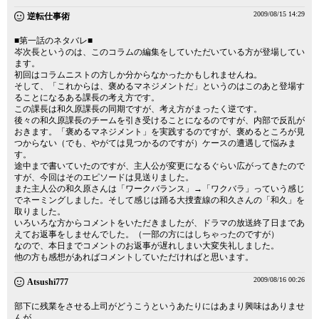
2009/08/15 14:29
逆転仕事術
■第一話のネタバレ■
岑次長というのは、このコラムの編集をしていただいている方が登場してい
ます。
初回はコラムニストの方しか分からなかったかもしれませんね。
そして、「これからは、褒めるマネジメントだ」というのはこのあと登場す
ることになるある課長の考え方です。
この課長は和久原課長の同期ですが、考え方がまったく逆です。
後々の和久原課長のチームを引き受けることになるのですが、内部で反乱が
おきます。「褒めるマネジメント」を実践するのですが、褒めるところが見
つからない（でも、やがては見つかるのですが）ケースの遭遇して悩みま
す。
途中まで書いていたのですが、主人公が変更になるぐらい広がってきたので
すが、今回はそのエピソードは見送りました。
また主人公の和久原さんは「ワークバランス」→「ワクバラ」っていう感じ
でネーミングしました。そして感じは踊る大捜査線の和久さんの「和久」を
取りました。
いろいろな方からコメントをいただきましたが、ドラマの放送終了日まであ
えてお返事をしませんでした。（一部の方にはしちゃったのですが）
なので、本日までコメントのお返事が遅れしまい大変失礼しました。
他の方も感想があればコメントしていただければと思います。
2009/08/16 00:26
Atsushi777
部下に残業をさせる上司がどうこうというあたりにはあまり興味はありませ
んが、