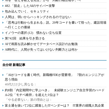
AIを「答えを教える先生」から「判断の稽古相手」へ
482.「脱走」したAIのサイバー攻撃
包み込んでいく、セキュリティ
人間は、弱いからハッキングされるのではない
「思考は行動から生まれる」説。20年コードを書いて悟った、建設現場
へ行くことの価値
イノウーの選択 (12) 慣れない立ち位置
第742回 結果を引き受ける
AIで画面を読み解かせてデータベース設計のお勉強
AI時代に、人間が失ってはいけない判断力とは何か
自分研 新着記事
「AIがコードを書く時代、新職種FDEが需要増」 7割のエンジニアが
思う理由
40代だけ少し異なる：
約8割「内定期間中に学ぶべき」 未経験エンジニア自主学習のハード
ル2位「モチベ維持」を超えた1位は？
「やる必要ない」派の理由とは：
富士通を抜いて2位に躍進したITベンダーは？ IT業界の就職人気企業