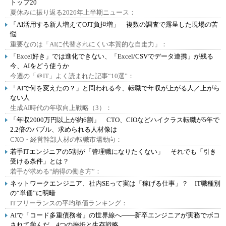
トップ20
夏休みに振り返る2026年上半期ニュース：
「AI活用する新人増えてOJT負担増」 複数の調査で露呈した現場の苦
悩
重要なのは「AIに代替されにくい本質的な自走力」：
「Excel好き」では進化できない、「Excel/CSVでデータ連携」が残る
今、AIをどう使うか
今週の「＠IT」よく読まれた記事“10選”：
「AIで何を変えたの？」と問われる今、転職で年収が上がる人／上がら
ない人
生成AI時代の年収向上戦略（3）：
「年収2000万円以上が約6割」 CTO、CIOなどハイクラス転職が5年で
2.2倍のバブル、求められる人材像は
CXO・経営幹部人材の転職市場動向：
若手ITエンジニアの5割が「管理職になりたくない」 それでも「引き
受ける条件」とは？
若手が求める“納得の働き方”：
ネットワークエンジニア、社内SEって実は「稼げる仕事」？ IT職種別
の“単価”に明暗
ITフリーランスの平均単価ランキング：
AIで「コード多重債務者」の世界線へ――新卒エンジニアが実務でボコ
されて学んだ、4つの挫折と生存戦略