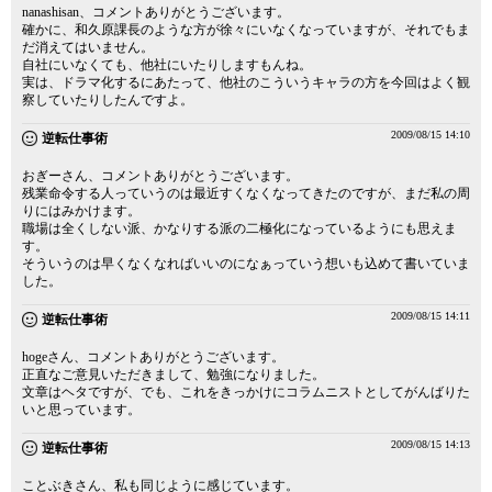
nanashisan、コメントありがとうございます。
確かに、和久原課長のような方が徐々にいなくなっていますが、それでもま
だ消えてはいません。
自社にいなくても、他社にいたりしますもんね。
実は、ドラマ化するにあたって、他社のこういうキャラの方を今回はよく観
察していたりしたんですよ。
2009/08/15 14:10
逆転仕事術
おぎーさん、コメントありがとうございます。
残業命令する人っていうのは最近すくなくなってきたのですが、まだ私の周
りにはみかけます。
職場は全くしない派、かなりする派の二極化になっているようにも思えま
す。
そういうのは早くなくなればいいのになぁっていう想いも込めて書いていま
した。
2009/08/15 14:11
逆転仕事術
hogeさん、コメントありがとうございます。
正直なご意見いただきまして、勉強になりました。
文章はヘタですが、でも、これをきっかけにコラムニストとしてがんばりた
いと思っています。
2009/08/15 14:13
逆転仕事術
ことぶきさん、私も同じように感じています。