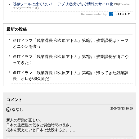
既存ツールは捨てない！ アプリ連携で防ぐ情報のサイロ化
PR(ITmedia
エンタープライズ)
Recommended by
最新の投稿
＠ITドラマ「残業課長 和久原アトム」第8話：残業課長はトーフ
とニシンを食う
＠ITドラマ「残業課長 和久原アトム」第7話：残業課長が街にや
ってきた！
＠ITドラマ「残業課長 和久原アトム」第6話：帰ってきた残業課
長、オレが和久原だ！
コメント
2009/08/13 10:29
ななし
新人の行動が正しい。
日本の生産性の低さと労働時間の長さ。
根本を変えないと日本は沈没するよ。。。