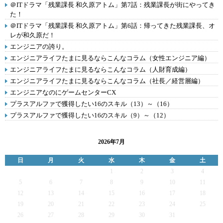
＠ITドラマ「残業課長 和久原アトム」第7話：残業課長が街にやってき
た！
＠ITドラマ「残業課長 和久原アトム」第6話：帰ってきた残業課長、オ
レが和久原だ！
エンジニアの誇り。
エンジニアライフたまに見るならこんなコラム（女性エンジニア編）
エンジニアライフたまに見るならこんなコラム（人財育成編）
エンジニアライフたまに見るならこんなコラム（社長／経営層編）
エンジニアなのにゲームセンターCX
プラスアルファで獲得したい16のスキル（13）～（16）
プラスアルファで獲得したい16のスキル（9）～（12）
2026年7月
日
月
火
水
木
金
土
1
2
3
4
5
6
7
8
9
10
11
12
13
14
15
16
17
18
19
20
21
22
23
24
25
26
27
28
29
30
31