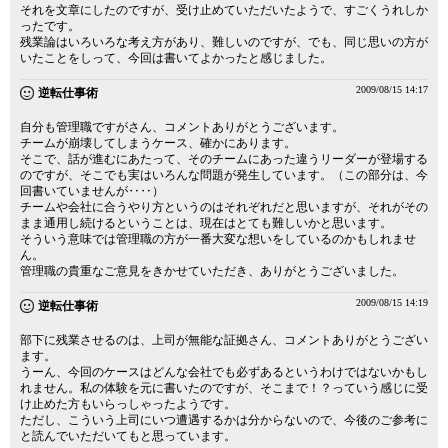
それを文章にしたのですが、受け止めていただいたようで、すごくうれしか
ったです。
残業論はいろいろな考え方があり、難しいのですが、でも、同じ思いの方が
いたことをしって、今回は書いてよかったと感じました。
2009/08/15 14:17
逆転仕事術
自分も管理職ですがさん、コメントありがとうございます。
チームが崩壊してしまうケース、確かにあります。
そこで、話が進むにあたって、そのチームにあった違うリーダーが登場する
のですが、そこでも実はいろんな問題が発生しています。（この部分は、今
回書いていませんが‥‥）
チームや会社に合うやり方というのはそれぞれだと思いますが、それがその
まま通用し続けるということは、現在はとても難しいかと思います。
そういう意味では管理職の方が一番大変な想いをしているのかもしれませ
ん。
管理職の貴重なご意見をきかせていただき、ありがとうございました。
2009/08/15 14:19
逆転仕事術
部下に残業させるのは、上司が無能な証拠さん、コメントありがとうござい
ます。
うーん、今回のケースはどんな会社でも必ずあるというわけではないかもし
れません。私の体験を元に書いたのですが、そこまで！？っていう感じに受
け止めた方もいらっしゃったようです。
ただし、こういう上司にいつ遭遇するかは分からないので、今後のご参考に
と読んでいただいてもと思っています。