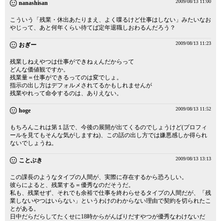
2009/08/13 11:00
nanashisan
こういう「残業・休出あたりまえ、よく喋るけど仕事はしない」みたいなお
やじって、あと何年くらい待てば定年退職しおわるんだろう？
2009/08/13 11:23
おぎー
残業しねえやつは仕事ができねぇんだからって
どんな価値観ですか。
残業量＝仕事ができるってのは変でしょ。
指示の出し方はデフォルメされてるかもしれませんが
残業やれって命令するのは、ありえない。
2009/08/13 11:52
hoge
もちろんこれは第１話で、今後の展開が出てくるのでしょうけど(プロフィ
ールを見てもそんな気がしますね)、この話の出し方では嫌悪感しか得られ
ないでしょうね。
2009/08/13 13:13
ことぶき
この課長のようなタイプの人間が、実際に存在するから恐ろしい。
彼らによると、残業する＝優秀なのだそうだ。
私も、残業せず、それでも余裕で仕事を終わらせるタイプの人間だが、「残
業しないやつはいらない」というわけのわからない理由で契約を切られたこ
とがある。
日中だらだらしてたくせに18時からがんばりだすやつが優秀なわけないだ