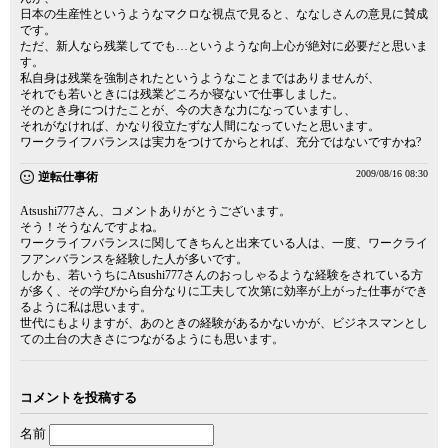
日本の生産性というようなマクロな視点で見ると、ななしさんの意見に賛成
です。
ただ、新人なら残業してでも…というような向上心が絶対に必要だと思いま
す。
私自身は残業を強制されたというようなことまではありませんが、
それでも若いときには残業どころか寝ないで仕事しました。
そのとき身につけたことが、今の大きな力になっていますし、
それがなければ、かなり役立たずな人間になっていたと思います。
ワークライフバランスは実力をつけてからとれば、充分ではないですかね?
2009/08/16 08:30
逆転仕事術
Atsushi777さん、コメントありがとうございます。
そう！そうなんですよね。
ワークライフバランスに関してきちんと出来ている人は、一度、ワークライ
フアンバランスを経験した人が多いです。
しかも、若いうちにAtsushi777さんのおっしゃるような経験をされている方
が多く、その学びから自分なりに工夫して次第に効率が上がった仕事ができ
るように私は思います。
世代にもよりますが、あのときの経験があるかないかが、ビジネスマンとし
ての土台の大きさにつながるようにも思います。
コメントを投稿する
名前