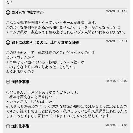
ろ！
2009/08/13 15:31
自分も管理職ですが
こんな意識で管理職をやっていたらチームが崩壊します。
このような事例ももあるかも知れませんが、リーダーがこんな考えでは
チームは愚か、家庭さえも纏め上げられないダメ人間といわざるおえない。
2009/08/14 12:18
部下に残業させるのは、上司が無能な証拠
この話を例として、残業課長のどこがどうダメなのか？
というコラムか？
１５年ぐらい働いている（転職して５～６社）が、
このような上司にめぐりあったことがない。
よくある話なの？
2009/08/15 14:05
逆転仕事術
ななしさん、コメントありがとうございます。
「根本を変えないと日本は‥‥」
というところ、しびれました！
新人さんと課長とのバトルは意外な結論が最終話で分かるように設定したの
ですが、誰でもちょっとは変わる（私のしっている和久原課長にあたる人は
ちょこっとですが、変わっているますので）のだと感じています。
2009/08/15 14:07
逆転仕事術