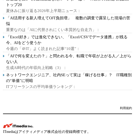
トップ20
夏休みに振り返る2026年上半期ニュース：
「AI活用する新人増えてOJT負担増」 複数の調査で露呈した現場の苦
悩
重要なのは「AIに代替されにくい本質的な自走力」：
「Excel好き」では進化できない、「Excel/CSVでデータ連携」が残る
今、AIをどう使うか
今週の「＠IT」よく読まれた記事“10選”：
「AIで何を変えたの？」と問われる今、転職で年収が上がる人／上がら
ない人
生成AI時代の年収向上戦略（3）：
ネットワークエンジニア、社内SEって実は「稼げる仕事」？ IT職種別
の“単価”に明暗
ITフリーランスの平均単価ランキング：
利用規約
ITmediaはアイティメディア株式会社の登録商標です。