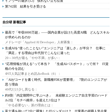
イノウーの選択 (12) 慣れない立ち位置
第742回 結果を引き受ける
自分研 新着記事
最高で「年収6000万超」――国内企業が設けた高度AI職 どんなスキル
が求められるのか
メドレーが「Applied AI Developer」人材募集：
生成AIを“使ったことない”エンジニアは「楽しさ」が半分？ 仕事に
「満足」する理由は年代別でこんなに違った
20～30代が最も「やや不満」が多い：
“応用情報が消える”って本当？ 「生成AIパスポート」って何？ IT資
格の今を読む
＠IT人気記事まとめ読みeBook（6）：
「AIがコードを書く時代、新職種FDEが需要増」 7割のエンジニアが
思う理由
40代だけ少し異なる：
約8割「内定期間中に学ぶべき」 未経験エンジニア自主学習のハード
ル2位「モチベ維持」を超えた1位は？
「やる必要ない」派の理由とは：
富士通を抜いて2位に躍進したITベンダーは？ IT業界の就職人気企業