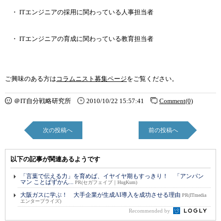
・ ITエンジニアの採用に関わっている人事担当者
・ ITエンジニアの育成に関わっている教育担当者
ご興味のある方は
コラムニスト募集ページ
をご覧ください。
＠IT自分戦略研究所
2010/10/22 15:57:41
Comment(0)
次の投稿へ
前の投稿へ
以下の記事が関連あるようです
「言葉で伝える力」を育めば、イヤイヤ期もすっきり！ 「アンパン
マン ことばずかん...
PR(セガフェイブ｜HugKum)
大阪ガスに学ぶ！ 大手企業が生成AI導入を成功させる理由
PR(ITmedia
エンタープライズ)
Recommended by