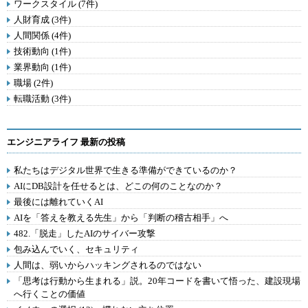
ワークスタイル (7件)
人財育成 (3件)
人間関係 (4件)
技術動向 (1件)
業界動向 (1件)
職場 (2件)
転職活動 (3件)
エンジニアライフ 最新の投稿
私たちはデジタル世界で生きる準備ができているのか？
AIにDB設計を任せるとは、どこの何のことなのか？
最後には離れていくAI
AIを「答えを教える先生」から「判断の稽古相手」へ
482.「脱走」したAIのサイバー攻撃
包み込んでいく、セキュリティ
人間は、弱いからハッキングされるのではない
「思考は行動から生まれる」説。20年コードを書いて悟った、建設現場
へ行くことの価値