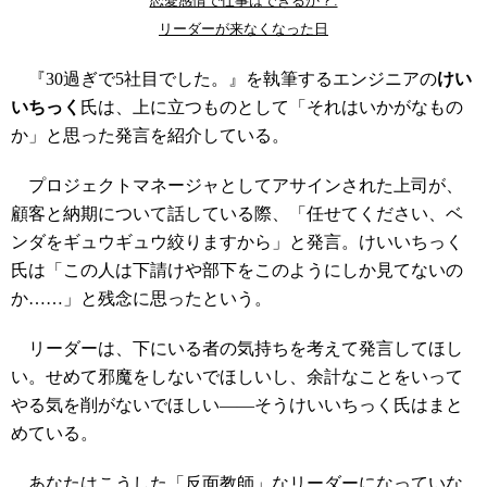
恋愛感情で仕事はできるか？:
リーダーが来なくなった日
『30過ぎで5社目でした。』を執筆するエンジニアの
けい
いちっく
氏は、上に立つものとして「それはいかがなもの
か」と思った発言を紹介している。
プロジェクトマネージャとしてアサインされた上司が、
顧客と納期について話している際、「任せてください、ベ
ンダをギュウギュウ絞りますから」と発言。けいいちっく
氏は「この人は下請けや部下をこのようにしか見てないの
か……」と残念に思ったという。
リーダーは、下にいる者の気持ちを考えて発言してほし
い。せめて邪魔をしないでほしいし、余計なことをいって
やる気を削がないでほしい――そうけいいちっく氏はまと
めている。
あなたはこうした「反面教師」なリーダーになっていな