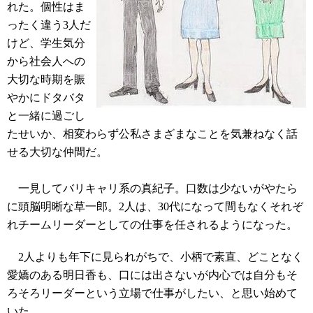
れた。個性はま
ったく違う3人だ
けど、学生気分
から社会人への
大切な時期を賑
やかにドタバタ
と一緒に過ごし
たせいか、相変わらず公私さまざまなことを気兼ねなく話
せる大切な仲間だ。
一見してバリキャリ系の真紀子。口数は少ないがやたら
に頭脳明晰な草一郎。2人は、30代になって間もなくそれぞ
れチームリーダーとしての仕事を任されるようになった。
2人よりも年下に見られがちで、小柄で素直、どことなく
愛嬌のある明日香も、口には出さないが内心では自分もそ
ろそろリーダーという立場で仕事がしたい、と思い始めて
いた。