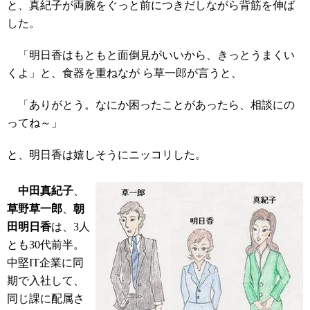
と、真紀子が両腕をぐっと前につきだしながら背筋を伸ば
した。
「明日香はもともと面倒見がいいから、きっとうまくい
くよ」と、食器を重ねなが ら草一郎が言うと、
「ありがとう。なにか困ったことがあったら、相談にの
ってね～」
と、明日香は嬉しそうにニッコリした。
中田真紀子
、
草野草一郎
、
朝
田明日香
は、3人
とも30代前半。
中堅IT企業に同
期で入社して、
同じ課に配属さ