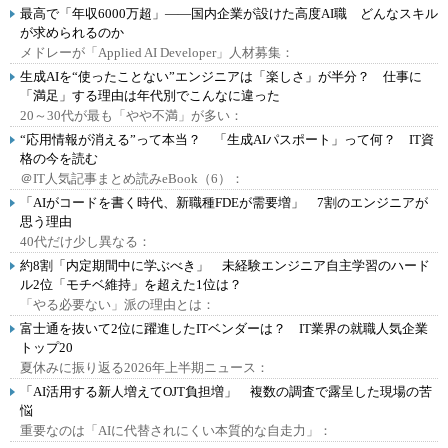
最高で「年収6000万超」――国内企業が設けた高度AI職 どんなスキル
が求められるのか
メドレーが「Applied AI Developer」人材募集：
生成AIを“使ったことない”エンジニアは「楽しさ」が半分？ 仕事に
「満足」する理由は年代別でこんなに違った
20～30代が最も「やや不満」が多い：
“応用情報が消える”って本当？ 「生成AIパスポート」って何？ IT資
格の今を読む
＠IT人気記事まとめ読みeBook（6）：
「AIがコードを書く時代、新職種FDEが需要増」 7割のエンジニアが
思う理由
40代だけ少し異なる：
約8割「内定期間中に学ぶべき」 未経験エンジニア自主学習のハード
ル2位「モチベ維持」を超えた1位は？
「やる必要ない」派の理由とは：
富士通を抜いて2位に躍進したITベンダーは？ IT業界の就職人気企業
トップ20
夏休みに振り返る2026年上半期ニュース：
「AI活用する新人増えてOJT負担増」 複数の調査で露呈した現場の苦
悩
重要なのは「AIに代替されにくい本質的な自走力」：