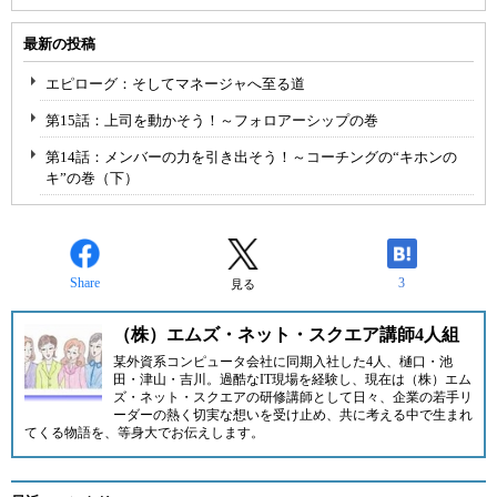
最新の投稿
エピローグ：そしてマネージャへ至る道
第15話：上司を動かそう！～フォロアーシップの巻
第14話：メンバーの力を引き出そう！～コーチングの“キホンの
キ”の巻（下）
Share
3
見る
（株）エムズ・ネット・スクエア講師4人組
某外資系コンピュータ会社に同期入社した4人、樋口・池
田・津山・吉川。過酷なIT現場を経験し、現在は
（株）エム
ズ・ネット・スクエア
の研修講師として日々、企業の若手リ
ーダーの熱く切実な想いを受け止め、共に考える中で生まれ
てくる物語を、等身大でお伝えします。