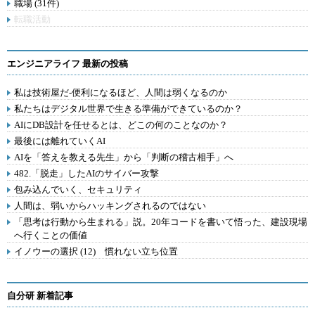
職場 (31件)
転職活動
エンジニアライフ 最新の投稿
私は技術屋だ-便利になるほど、人間は弱くなるのか
私たちはデジタル世界で生きる準備ができているのか？
AIにDB設計を任せるとは、どこの何のことなのか？
最後には離れていくAI
AIを「答えを教える先生」から「判断の稽古相手」へ
482.「脱走」したAIのサイバー攻撃
包み込んでいく、セキュリティ
人間は、弱いからハッキングされるのではない
「思考は行動から生まれる」説。20年コードを書いて悟った、建設現場
へ行くことの価値
イノウーの選択 (12) 慣れない立ち位置
自分研 新着記事