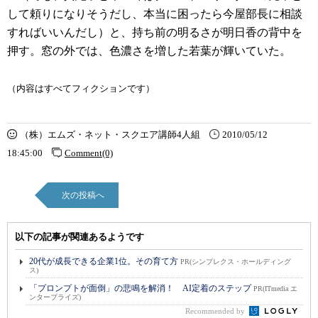
して頼りになりそうだし、本当に困ったら今屋部長に相談
すればいいんだし）と、持ち前の明るさが明日香の背中を
押す。窓の外では、色濃さを増した若葉が輝いていた。
（内容はすべてフィクションです）
（株）エムズ・ネット・スクエア講師4人組
2010/05/12
18:45:00
Comment(0)
次の投稿へ
以下の記事が関連あるようです
20代が成長できる企業1位。その育て方
PR(シンプレクス・ホールディング
ス)
「プロンプトが面倒」の悲鳴を解消！ AI定着のステップ
PR(ITmedia エ
ンタープライズ)
Recommended by