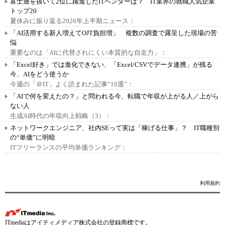
富士通を抜いて2位に躍進したITベンダーは？ IT業界の就職人気企業
トップ20
夏休みに振り返る2026年上半期ニュース：
「AI活用する新人増えてOJT負担増」 複数の調査で露呈した現場の苦
悩
重要なのは「AIに代替されにくい本質的な自走力」：
「Excel好き」では進化できない、「Excel/CSVでデータ連携」が残る
今、AIをどう使うか
今週の「＠IT」よく読まれた記事“10選”：
「AIで何を変えたの？」と問われる今、転職で年収が上がる人／上がら
ない人
生成AI時代の年収向上戦略（3）：
ネットワークエンジニア、社内SEって実は「稼げる仕事」？ IT職種別
の“単価”に明暗
ITフリーランスの平均単価ランキング：
利用規約
ITmediaはアイティメディア株式会社の登録商標です。