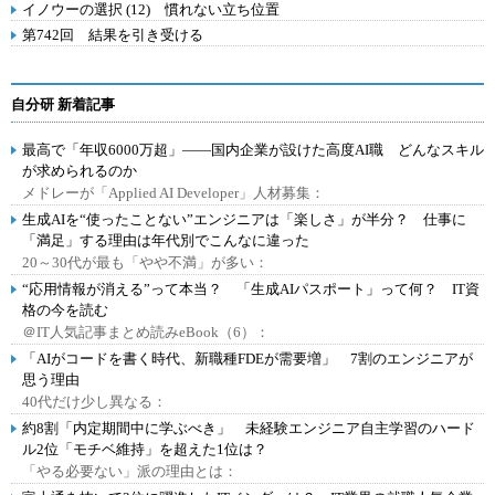
イノウーの選択 (12) 慣れない立ち位置
第742回 結果を引き受ける
自分研 新着記事
最高で「年収6000万超」――国内企業が設けた高度AI職 どんなスキル
が求められるのか
メドレーが「Applied AI Developer」人材募集：
生成AIを“使ったことない”エンジニアは「楽しさ」が半分？ 仕事に
「満足」する理由は年代別でこんなに違った
20～30代が最も「やや不満」が多い：
“応用情報が消える”って本当？ 「生成AIパスポート」って何？ IT資
格の今を読む
＠IT人気記事まとめ読みeBook（6）：
「AIがコードを書く時代、新職種FDEが需要増」 7割のエンジニアが
思う理由
40代だけ少し異なる：
約8割「内定期間中に学ぶべき」 未経験エンジニア自主学習のハード
ル2位「モチベ維持」を超えた1位は？
「やる必要ない」派の理由とは：