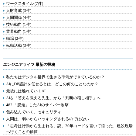
ワークスタイル (7件)
人財育成 (3件)
人間関係 (4件)
技術動向 (1件)
業界動向 (1件)
職場 (2件)
転職活動 (3件)
エンジニアライフ 最新の投稿
私たちはデジタル世界で生きる準備ができているのか？
AIにDB設計を任せるとは、どこの何のことなのか？
最後には離れていくAI
AIを「答えを教える先生」から「判断の稽古相手」へ
482.「脱走」したAIのサイバー攻撃
包み込んでいく、セキュリティ
人間は、弱いからハッキングされるのではない
「思考は行動から生まれる」説。20年コードを書いて悟った、建設現場
へ行くことの価値