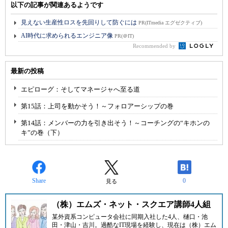
以下の記事が関連あるようです
見えない生産性ロスを先回りして防ぐには
PR(ITmedia エグゼクティブ)
AI時代に求められるエンジニア像
PR(＠IT)
Recommended by
最新の投稿
エピローグ：そしてマネージャへ至る道
第15話：上司を動かそう！～フォロアーシップの巻
第14話：メンバーの力を引き出そう！～コーチングの“キホンの
キ”の巻（下）
Share
0
見る
（株）エムズ・ネット・スクエア講師4人組
某外資系コンピュータ会社に同期入社した4人、樋口・池
田・津山・吉川。過酷なIT現場を経験し、現在は
（株）エム