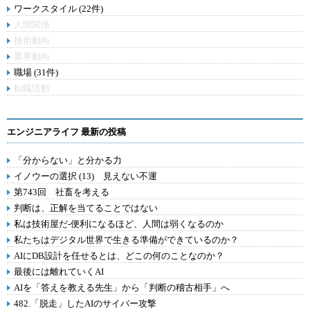
ワークスタイル (22件)
人間関係
技術動向
業界動向
職場 (31件)
転職活動
エンジニアライフ 最新の投稿
「分からない」と分かる力
イノウーの選択 (13) 見えない不運
第743回 社畜を考える
判断は、正解を当てることではない
私は技術屋だ-便利になるほど、人間は弱くなるのか
私たちはデジタル世界で生きる準備ができているのか？
AIにDB設計を任せるとは、どこの何のことなのか？
最後には離れていくAI
AIを「答えを教える先生」から「判断の稽古相手」へ
482.「脱走」したAIのサイバー攻撃