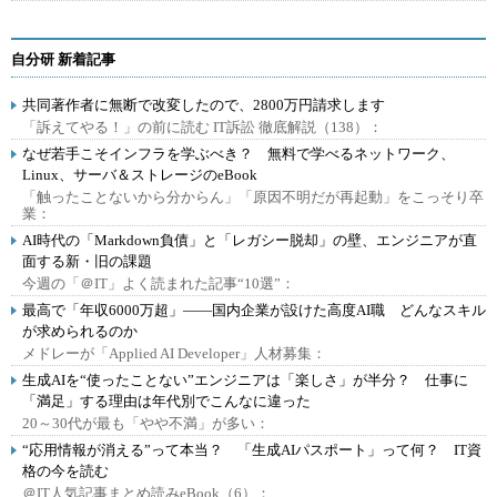
自分研 新着記事
共同著作者に無断で改変したので、2800万円請求します
「訴えてやる！」の前に読む IT訴訟 徹底解説（138）：
なぜ若手こそインフラを学ぶべき？ 無料で学べるネットワーク、
Linux、サーバ＆ストレージのeBook
「触ったことないから分からん」「原因不明だが再起動」をこっそり卒
業：
AI時代の「Markdown負債」と「レガシー脱却」の壁、エンジニアが直
面する新・旧の課題
今週の「＠IT」よく読まれた記事“10選”：
最高で「年収6000万超」――国内企業が設けた高度AI職 どんなスキル
が求められるのか
メドレーが「Applied AI Developer」人材募集：
生成AIを“使ったことない”エンジニアは「楽しさ」が半分？ 仕事に
「満足」する理由は年代別でこんなに違った
20～30代が最も「やや不満」が多い：
“応用情報が消える”って本当？ 「生成AIパスポート」って何？ IT資
格の今を読む
＠IT人気記事まとめ読みeBook（6）：