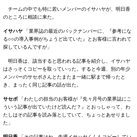
チームの中でも特に若いメンバーのイサハヤが、明日香
のところに相談に来た。
イサハヤ
「業界誌の最近のバックナンバーに、『参考にな
る○○の導入事例がちょうど出ていた』とお客様に言われて
探しているんですが」
明日香は、該当すると思われる記事を紹介し、イサハヤ
はさっそくコピーを取っていった。すると今週、別の年少
メンバーのサセボさんとたまたま一緒に駅まで帰ったと
き、まったく同じ記事の話が出た。
サセボ
「わたしの担当のお客様が『先々月号の業界誌にこ
ういう記事が出ていたけど読んだ？』とおっしゃって、わ
たしはその記事を読み落としていて、ちょっとあせりまし
た」
明日香
「その記事はね、先週イサハヤくんもコピーしてい