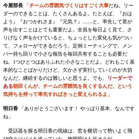
今屋部長
「
チームの雰囲気づくりはすごく大事
だね。リー
ダーのできることは、たくさんあるよ。たとえば、『おは
よう』『おつかれさま』『元気？』……と、率先して君が
声を出すことはとても重要だよ。全員を毎日よく見て、さ
りげなく声をかけていると、ちょっとした変化も気がつい
て、フォローができるだろう。定例ミーティングで、メン
バー持ち回りで小さな報告を毎回共有することも必要だ
ね。1つひとつはありふれた小さなことだよ。どれもごく基
本的なことばかりだけど、欠かさず実行していくのが大切
なんだ。継続するのは難しいと思うよ。でも、
リーダーで
ある
朝田くんが、チームの雰囲気を良くするんだ、という
気持ちを持って率先すればきっと変えられるよ
」
明日香
「ありがとうございます！ やっぱり基本、なんです
ね」
受話器を握る明日香の視線は、窓を横切って勢いよく飛
び交うツバメを追っていた。梅雨明けも近そうだ。