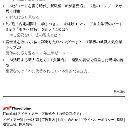
「AIがコードを書く時代、新職種FDEが需要増」 7割のエンジニアが
思う理由
40代だけ少し異なる：
約8割「内定期間中に学ぶべき」 未経験エンジニア自主学習のハード
ル2位「モチベ維持」を超えた1位は？
「やる必要ない」派の理由とは：
富士通を抜いて2位に躍進したITベンダーは？ IT業界の就職人気企業
トップ20
夏休みに振り返る2026年上半期ニュース：
「AI活用する新人増えてOJT負担増」 複数の調査で露呈した現場の苦
悩
重要なのは「AIに代替されにくい本質的な自走力」：
利用規約
ITmediaはアイティメディア株式会社の登録商標です。
メディア一覧
|
公式SNS
|
広告案内
|
お問い合わせ
|
プライバシーポリシー
|
RSS
|
運営会社
|
採用情報