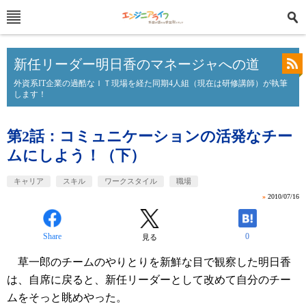
新任リーダー明日香のマネージャへの道
外資系IT企業の過酷なＩＴ現場を経た同期4人組（現在は研修講師）が執筆
します！
第2話：コミュニケーションの活発なチー
ムにしよう！（下）
キャリア
スキル
ワークスタイル
職場
»
2010/07/16
Share
0
見る
草一郎のチームのやりとりを新鮮な目で観察した明日香
は、自席に戻ると、新任リーダーとして改めて自分のチー
ムをそっと眺めやった。