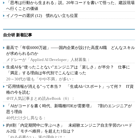
「思考は行動から生まれる」説。20年コードを書いて悟った、建設現場
へ行くことの価値
イノウーの選択 (12) 慣れない立ち位置
自分研 新着記事
最高で「年収6000万超」――国内企業が設けた高度AI職 どんなスキル
が求められるのか
メドレーが「Applied AI Developer」人材募集：
生成AIを“使ったことない”エンジニアは「楽しさ」が半分？ 仕事に
「満足」する理由は年代別でこんなに違った
20～30代が最も「やや不満」が多い：
“応用情報が消える”って本当？ 「生成AIパスポート」って何？ IT資
格の今を読む
＠IT人気記事まとめ読みeBook（6）：
「AIがコードを書く時代、新職種FDEが需要増」 7割のエンジニアが
思う理由
40代だけ少し異なる：
約8割「内定期間中に学ぶべき」 未経験エンジニア自主学習のハード
ル2位「モチベ維持」を超えた1位は？
「やる必要ない」派の理由とは：