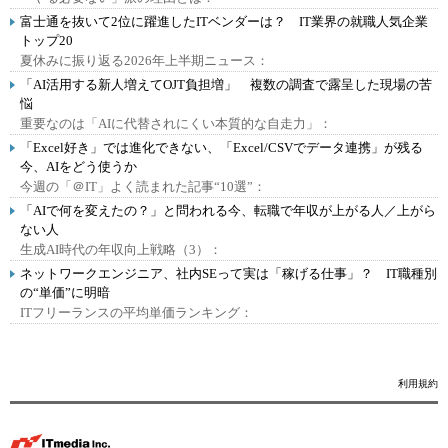
富士通を抜いて2位に躍進したITベンダーは？ IT業界の就職人気企業
トップ20
夏休みに振り返る2026年上半期ニュース：
「AI活用する新人増えてOJT負担増」 複数の調査で露呈した現場の苦
悩
重要なのは「AIに代替されにくい本質的な自走力」：
「Excel好き」では進化できない、「Excel/CSVでデータ連携」が残る
今、AIをどう使うか
今週の「＠IT」よく読まれた記事“10選”：
「AIで何を変えたの？」と問われる今、転職で年収が上がる人／上がら
ない人
生成AI時代の年収向上戦略（3）：
ネットワークエンジニア、社内SEって実は「稼げる仕事」？ IT職種別
の“単価”に明暗
ITフリーランスの平均単価ランキング：
利用規約