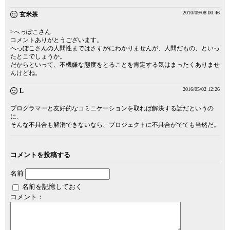
2010/09/08 00:46
玄米茶
>へっぽこさん
コメントありがとうございます。
へっぽこさんの人間性まではさすがにわかりませんが、人間だもの、といっ
たとこでしょうか。
だからといって、不機嫌な態度をとることを肯定する気はまったくありませ
んけどね。
2016/05/02 12:26
L
プログラマーと友好的なコミニケーションを取れば解決する話だというの
に、
そんな不具合も解消できないなら、プロジェクトに不具合がでても当然だ。
コメントを投稿する
名前
名前を記憶しておく
コメント：