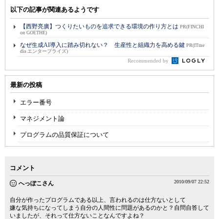
以下の記事が関連あるようです
【西野亮廣】つくりたいものを追求できる環境の作り方とは
PR(FINCHI
on GOETHE)
なぜ生成AI導入に踏み切れない？ 生産性と組織力を高める鍵
PR(ITme
dia エンタープライズ)
Recommended by
最新の投稿
エラー番号
マネジメント論
プログラムの品質保証について
コメント
2010/09/07 22:52
へっぽこさん
自分が作ったプログラムである以上、言われるのは仕方ないとして
嫌な気持ちになってしまう自分の人間性に問題があるのかと？自問自答して
いましたが、それって仕方ないことなんですよね？