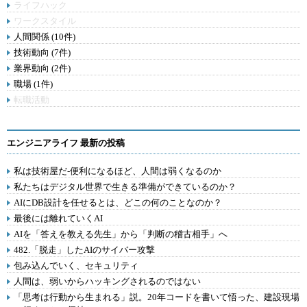
ライフハック
ワークスタイル
人間関係 (10件)
技術動向 (7件)
業界動向 (2件)
職場 (1件)
転職活動
エンジニアライフ 最新の投稿
私は技術屋だ-便利になるほど、人間は弱くなるのか
私たちはデジタル世界で生きる準備ができているのか？
AIにDB設計を任せるとは、どこの何のことなのか？
最後には離れていくAI
AIを「答えを教える先生」から「判断の稽古相手」へ
482.「脱走」したAIのサイバー攻撃
包み込んでいく、セキュリティ
人間は、弱いからハッキングされるのではない
「思考は行動から生まれる」説。20年コードを書いて悟った、建設現場