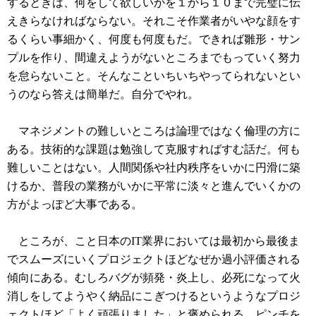
するときは、何をして欲しいかを１から１０まで完璧に伝
えきらなければならない。それこそ作業者がいやな顔をす
るくらい事細かく、何度も何度もだ。できれば雛形・サン
プルを作り、間違えようがないところまでもっていく努力
を怠らないこと。そんなこといちいちやってられないとい
うのなら答えは簡単だ。自分でやれ。
マネジメントの難しいところは論理ではなく倫理の方に
ある。技術的な課題は勉強して克服すればすむ話だ。何も
難しいことはない。人間関係や社内秩序をいかに円滑に築
けるか、普段の業務がいかに平常に淡々と進んでいくかの
方がよっぽど大事である。
ところが、こと日本のIT業界においては最初から最後ま
でスムーズにいくプロジェクトほどなぜか過小評価される
傾向にある。むしろバグが頻発・炎上し、必死になって火
消しをしてようやく納品にこぎつけるというようなプロジ
ェクトほど「よく頑張りました」と褒められる。ピンチを