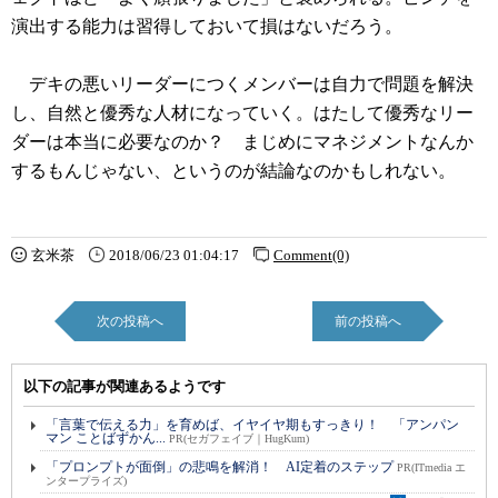
演出する能力は習得しておいて損はないだろう。
デキの悪いリーダーにつくメンバーは自力で問題を解決
し、自然と優秀な人材になっていく。はたして優秀なリー
ダーは本当に必要なのか？ まじめにマネジメントなんか
するもんじゃない、というのが結論なのかもしれない。
玄米茶
2018/06/23 01:04:17
Comment(0)
次の投稿へ
前の投稿へ
以下の記事が関連あるようです
「言葉で伝える力」を育めば、イヤイヤ期もすっきり！ 「アンパン
マン ことばずかん...
PR(セガフェイブ｜HugKum)
「プロンプトが面倒」の悲鳴を解消！ AI定着のステップ
PR(ITmedia エ
ンタープライズ)