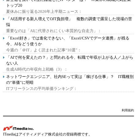
トップ20
夏休みに振り返る2026年上半期ニュース：
「AI活用する新人増えてOJT負担増」 複数の調査で露呈した現場の苦
悩
重要なのは「AIに代替されにくい本質的な自走力」：
「Excel好き」では進化できない、「Excel/CSVでデータ連携」が残る
今、AIをどう使うか
今週の「＠IT」よく読まれた記事“10選”：
「AIで何を変えたの？」と問われる今、転職で年収が上がる人／上がら
ない人
生成AI時代の年収向上戦略（3）：
ネットワークエンジニア、社内SEって実は「稼げる仕事」？ IT職種別
の“単価”に明暗
ITフリーランスの平均単価ランキング：
利用規約
ITmediaはアイティメディア株式会社の登録商標です。