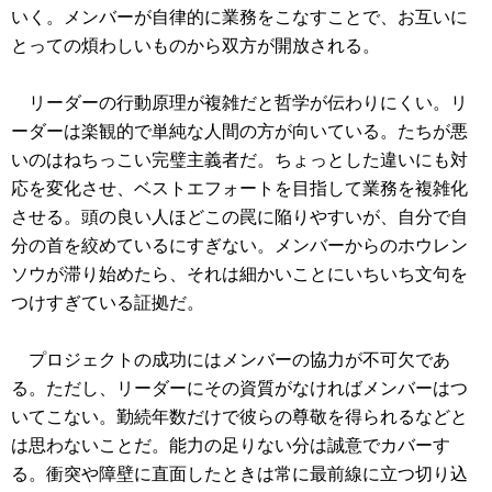
いく。メンバーが自律的に業務をこなすことで、お互いに
とっての煩わしいものから双方が開放される。
リーダーの行動原理が複雑だと哲学が伝わりにくい。リ
ーダーは楽観的で単純な人間の方が向いている。たちが悪
いのはねちっこい完璧主義者だ。ちょっとした違いにも対
応を変化させ、ベストエフォートを目指して業務を複雑化
させる。頭の良い人ほどこの罠に陥りやすいが、自分で自
分の首を絞めているにすぎない。メンバーからのホウレン
ソウが滞り始めたら、それは細かいことにいちいち文句を
つけすぎている証拠だ。
プロジェクトの成功にはメンバーの協力が不可欠であ
る。ただし、リーダーにその資質がなければメンバーはつ
いてこない。勤続年数だけで彼らの尊敬を得られるなどと
は思わないことだ。能力の足りない分は誠意でカバーす
る。衝突や障壁に直面したときは常に最前線に立つ切り込