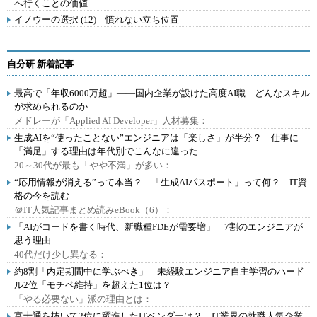
へ行くことの価値
イノウーの選択 (12) 慣れない立ち位置
自分研 新着記事
最高で「年収6000万超」――国内企業が設けた高度AI職 どんなスキル
が求められるのか
メドレーが「Applied AI Developer」人材募集：
生成AIを“使ったことない”エンジニアは「楽しさ」が半分？ 仕事に
「満足」する理由は年代別でこんなに違った
20～30代が最も「やや不満」が多い：
“応用情報が消える”って本当？ 「生成AIパスポート」って何？ IT資
格の今を読む
＠IT人気記事まとめ読みeBook（6）：
「AIがコードを書く時代、新職種FDEが需要増」 7割のエンジニアが
思う理由
40代だけ少し異なる：
約8割「内定期間中に学ぶべき」 未経験エンジニア自主学習のハード
ル2位「モチベ維持」を超えた1位は？
「やる必要ない」派の理由とは：
富士通を抜いて2位に躍進したITベンダーは？ IT業界の就職人気企業