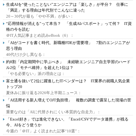
生成AIを“使ったことない”エンジニアは「楽しさ」が半分？ 仕事に
「満足」する理由は年代別でこんなに違った
20～30代が最も「やや不満」が多い：
“応用情報が消える”って本当？ 「生成AIパスポート」って何？ IT資
格の今を読む
＠IT人気記事まとめ読みeBook（6）：
「AIがコードを書く時代、新職種FDEが需要増」 7割のエンジニアが
思う理由
40代だけ少し異なる：
約8割「内定期間中に学ぶべき」 未経験エンジニア自主学習のハード
ル2位「モチベ維持」を超えた1位は？
「やる必要ない」派の理由とは：
富士通を抜いて2位に躍進したITベンダーは？ IT業界の就職人気企業
トップ20
夏休みに振り返る2026年上半期ニュース：
「AI活用する新人増えてOJT負担増」 複数の調査で露呈した現場の苦
悩
重要なのは「AIに代替されにくい本質的な自走力」：
「Excel好き」では進化できない、「Excel/CSVでデータ連携」が残る
今、AIをどう使うか
今週の「＠IT」よく読まれた記事“10選”：