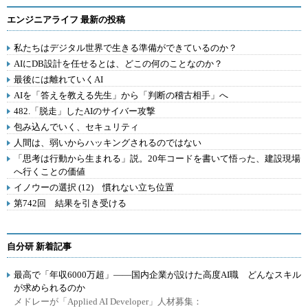
エンジニアライフ 最新の投稿
私たちはデジタル世界で生きる準備ができているのか？
AIにDB設計を任せるとは、どこの何のことなのか？
最後には離れていくAI
AIを「答えを教える先生」から「判断の稽古相手」へ
482.「脱走」したAIのサイバー攻撃
包み込んでいく、セキュリティ
人間は、弱いからハッキングされるのではない
「思考は行動から生まれる」説。20年コードを書いて悟った、建設現場
へ行くことの価値
イノウーの選択 (12) 慣れない立ち位置
第742回 結果を引き受ける
自分研 新着記事
最高で「年収6000万超」――国内企業が設けた高度AI職 どんなスキル
が求められるのか
メドレーが「Applied AI Developer」人材募集：