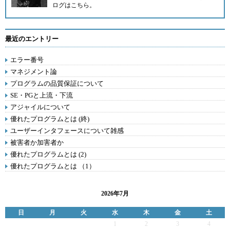
ログは
こちら
。
最近のエントリー
エラー番号
マネジメント論
プログラムの品質保証について
SE・PGと上流・下流
アジャイルについて
優れたプログラムとは (終)
ユーザーインタフェースについて雑感
被害者か加害者か
優れたプログラムとは (2)
優れたプログラムとは （1）
2026年7月
日
月
火
水
木
金
土
1
2
3
4