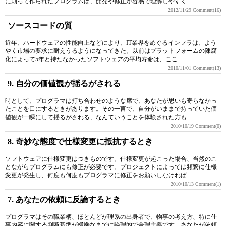
に則って作られたプログラムは、開発や修正が容易で理解しやすく...
2012/11/29
Comment(16)
ソースコードの質
近年、ハードウェアの性能向上などにより、IT業界をめぐるインフラは、よう
やく市場の要求に耐えうるようになってきた。以前はプラットフォームの陳腐
化によって5年と持たなかったソフトウェアの平均寿命は、ここ...
2010/11/01
Comment(13)
9. 自分の価値観が揺るがされる
時として、プログラマは打ち合わせのような席で、あなたが思いも寄らなかっ
たことを口にするときがあります。その一言で、自分がいままで持っていた価
値観が一瞬にして揺るがされる、なんていうことを体験された方も...
2010/10/19
Comment(0)
8. 奇妙な態度で仕様変更に抵抗するとき
ソフトウェアに仕様変更はつきものです。仕様変更が起こった場合、当然のこ
とながらプログラムにも修正が必要です。プロジェクトによっては頻繁に仕様
変更が発生し、何度も何度もプログラマに修正をお願いしなければ...
2010/10/13
Comment(1)
7. あなたの依頼に反論するとき
プログラマはその職業柄、ほとんどが理系の出身者で、物事の考え方、特に仕
事内容に関する判断基準が極端なまでに論理的で合理主義です。あなたが依頼