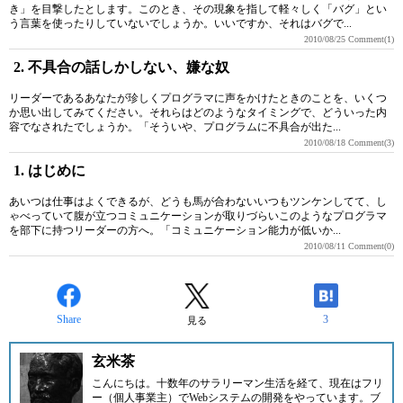
き」を目撃したとします。このとき、その現象を指して軽々しく「バグ」とい
う言葉を使ったりしていないでしょうか。いいですか、それはバグで...
2010/08/25
Comment(1)
2. 不具合の話しかしない、嫌な奴
リーダーであるあなたが珍しくプログラマに声をかけたときのことを、いくつ
か思い出してみてください。それらはどのようなタイミングで、どういった内
容でなされたでしょうか。「そういや、プログラムに不具合が出た...
2010/08/18
Comment(3)
1. はじめに
あいつは仕事はよくできるが、どうも馬が合わないいつもツンケンしてて、し
ゃべっていて腹が立つコミュニケーションが取りづらいこのようなプログラマ
を部下に持つリーダーの方へ。「コミュニケーション能力が低いか...
2010/08/11
Comment(0)
Share
3
見る
玄米茶
こんにちは。十数年のサラリーマン生活を経て、現在はフリ
ー（個人事業主）でWebシステムの開発をやっています。ブ