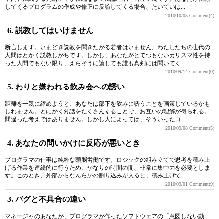
してくるプログラムの作成や修正に反論してくる場合、たいていは...
2010/10/05
Comment(4)
6. 説教してはいけません
断言します。いまどき説教を聞きたがる若者はいません。わたしたちの世代の
人間はとかく説教しがちです。しかし、あなたがとてつもないカリスマ性を持
った人間でもない限り、えらそうに論じても誰も真剣には聞いてく...
2010/09/14
Comment(0)
5. わりと嫌われる飲み会への誘い
距離を一気に縮めようと、あなたは部下を飲みに誘うことを画策しているかも
しれません。とにかく対話をたくさんすることで、お互いの理解が得られる。
間違った考えではありません。しかし人によっては、そういったコ...
2010/09/08
Comment(5)
4. あなたの問いかけに反応が悪いとき
プログラマの仕事は純粋な頭脳労働です。ロジックの組み立てで思考を積み上
げる作業を連続的に行うため、かなりの時間の間、非常に集中力を必要としま
す。このとき、外部からなんらかの割り込みが入ると、積み上げて...
2010/09/01
Comment(9)
3. バグと不具合の違い
マネージャのあなたが、プログラマが作ったソフトウェアの「意図しない動