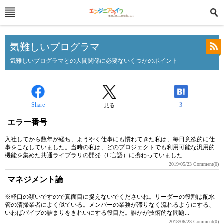
気難しいプログラマ
気難しいプログラマとの人間関係に必要ないくつかのポイント
Share
3
見る
エラー番号
入社してから数年が経ち、ようやく仕事にも慣れてきた私は、毎日意欲的に仕
事をこなしていました。当時の私は、どのプロジェクトでも利用可能な汎用的
機能を集めた共通ライブラリの開発（C言語）に携わっていました...
2019/05/23
Comment(0)
マネジメント論
※軽口の類いですので真面目に捉えないでくださいね。リーダーの役割は配水
管の清掃業者によく似ている。メンバーの業務が滞りなく流れるようにする、
いわばパイプの詰まりをきれいにする役目だ。誰かが技術的な問題...
2018/06/23
Comment(0)