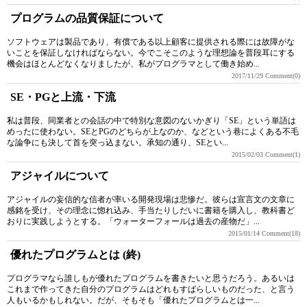
プログラムの品質保証について
ソフトウェアは製品であり、有償である以上顧客に提供される際には故障がな
いことを保証しなければならない。今でこそこのような理想論を普段耳にする
機会はほとんどなくなりましたが、私がプログラマとして働き始め...
2017/11/29
Comment(0)
SE・PGと上流・下流
私は普段、同業者との会話の中で特別な意図のないかぎり「SE」という単語は
めったに使わない。SEとPGのどちらが上なのか、などという巷によくある不毛
な論争にも決して首を突っ込まない。承知の通り、SEとい...
2015/02/03
Comment(1)
アジャイルについて
アジャイルの妄信的な信者が率いる開発現場は悲惨だ。彼らは宣言文の文章に
感銘を受け、その理念に惚れ込み、手当たりしだいに書籍を購入し、教科書ど
おりに実践しようとする。「ウォーターフォールは過去の産物だ」...
2015/01/14
Comment(18)
優れたプログラムとは (終)
プログラマなら誰しもが優れたプログラムを書きたいと思うだろう。あるいは
これまで作ってきた自分のプログラムはどれもすばらしいものだった、と言う
人もいるかもしれない。だが、そもそも「優れたプログラムとは一...