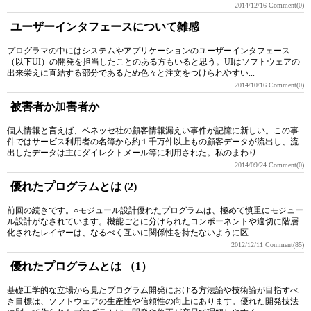
2014/12/16
Comment(0)
ユーザーインタフェースについて雑感
プログラマの中にはシステムやアプリケーションのユーザーインタフェース
（以下UI）の開発を担当したことのある方もいると思う。UIはソフトウェアの
出来栄えに直結する部分であるため色々と注文をつけられやすい...
2014/10/16
Comment(0)
被害者か加害者か
個人情報と言えば、ベネッセ社の顧客情報漏えい事件が記憶に新しい。この事
件ではサービス利用者の名簿から約１千万件以上もの顧客データが流出し、流
出したデータは主にダイレクトメール等に利用された。私のまわり...
2014/09/24
Comment(0)
優れたプログラムとは (2)
前回の続きです。○モジュール設計優れたプログラムは、極めて慎重にモジュー
ル設計がなされています。機能ごとに分けられたコンポーネントや適切に階層
化されたレイヤーは、なるべく互いに関係性を持たないように区...
2012/12/11
Comment(85)
優れたプログラムとは （1）
基礎工学的な立場から見たプログラム開発における方法論や技術論が目指すべ
き目標は、ソフトウェアの生産性や信頼性の向上にあります。優れた開発技法