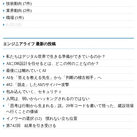
技術動向 (7件)
業界動向 (2件)
職場 (1件)
転職活動
エンジニアライフ 最新の投稿
私たちはデジタル世界で生きる準備ができているのか？
AIにDB設計を任せるとは、どこの何のことなのか？
最後には離れていくAI
AIを「答えを教える先生」から「判断の稽古相手」へ
482.「脱走」したAIのサイバー攻撃
包み込んでいく、セキュリティ
人間は、弱いからハッキングされるのではない
「思考は行動から生まれる」説。20年コードを書いて悟った、建設現場
へ行くことの価値
イノウーの選択 (12) 慣れない立ち位置
第742回 結果を引き受ける