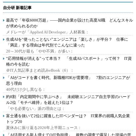
自分研 新着記事
最高で「年収6000万超」――国内企業が設けた高度AI職 どんなスキル
が求められるのか
メドレーが「Applied AI Developer」人材募集：
生成AIを“使ったことない”エンジニアは「楽しさ」が半分？ 仕事に
「満足」する理由は年代別でこんなに違った
20～30代が最も「やや不満」が多い：
“応用情報が消える”って本当？ 「生成AIパスポート」って何？ IT資
格の今を読む
＠IT人気記事まとめ読みeBook（6）：
「AIがコードを書く時代、新職種FDEが需要増」 7割のエンジニアが
思う理由
40代だけ少し異なる：
約8割「内定期間中に学ぶべき」 未経験エンジニア自主学習のハード
ル2位「モチベ維持」を超えた1位は？
「やる必要ない」派の理由とは：
富士通を抜いて2位に躍進したITベンダーは？ IT業界の就職人気企業
トップ20
夏休みに振り返る2026年上半期ニュース：
「AI活用する新人増えてOJT負担増」 複数の調査で露呈した現場の苦