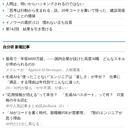
人間は、弱いからハッキングされるのではない
「思考は行動から生まれる」説。20年コードを書いて悟った、建設現場
へ行くことの価値
イノウーの選択 (12) 慣れない立ち位置
第742回 結果を引き受ける
自分研 新着記事
最高で「年収6000万超」――国内企業が設けた高度AI職 どんなスキル
が求められるのか
メドレーが「Applied AI Developer」人材募集：
生成AIを“使ったことない”エンジニアは「楽しさ」が半分？ 仕事に
「満足」する理由は年代別でこんなに違った
20～30代が最も「やや不満」が多い：
“応用情報が消える”って本当？ 「生成AIパスポート」って何？ IT資
格の今を読む
＠IT人気記事まとめ読みeBook（6）：
「AIがコードを書く時代、新職種FDEが需要増」 7割のエンジニアが
思う理由
40代だけ少し異なる：