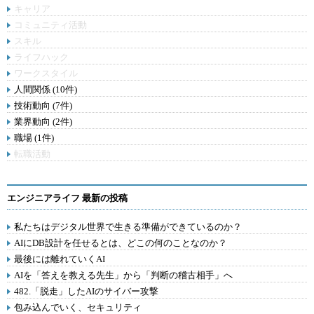
キャリア
コミュニティ活動
スキル
ライフハック
ワークスタイル
人間関係 (10件)
技術動向 (7件)
業界動向 (2件)
職場 (1件)
転職活動
エンジニアライフ 最新の投稿
私たちはデジタル世界で生きる準備ができているのか？
AIにDB設計を任せるとは、どこの何のことなのか？
最後には離れていくAI
AIを「答えを教える先生」から「判断の稽古相手」へ
482.「脱走」したAIのサイバー攻撃
包み込んでいく、セキュリティ