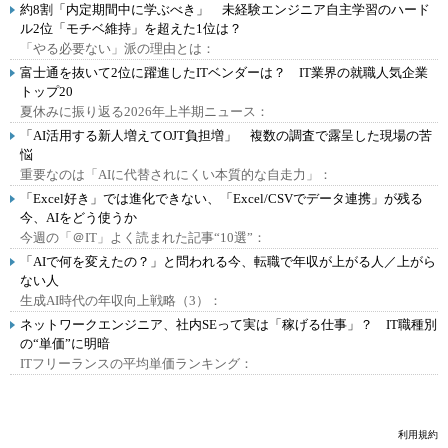
約8割「内定期間中に学ぶべき」 未経験エンジニア自主学習のハード
ル2位「モチベ維持」を超えた1位は？
「やる必要ない」派の理由とは：
富士通を抜いて2位に躍進したITベンダーは？ IT業界の就職人気企業
トップ20
夏休みに振り返る2026年上半期ニュース：
「AI活用する新人増えてOJT負担増」 複数の調査で露呈した現場の苦
悩
重要なのは「AIに代替されにくい本質的な自走力」：
「Excel好き」では進化できない、「Excel/CSVでデータ連携」が残る
今、AIをどう使うか
今週の「＠IT」よく読まれた記事“10選”：
「AIで何を変えたの？」と問われる今、転職で年収が上がる人／上がら
ない人
生成AI時代の年収向上戦略（3）：
ネットワークエンジニア、社内SEって実は「稼げる仕事」？ IT職種別
の“単価”に明暗
ITフリーランスの平均単価ランキング：
利用規約