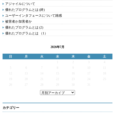
アジャイルについて
優れたプログラムとは (終)
ユーザーインタフェースについて雑感
被害者か加害者か
優れたプログラムとは (2)
優れたプログラムとは （1）
2026年7月
日
月
火
水
木
金
土
1
2
3
4
5
6
7
8
9
10
11
12
13
14
15
16
17
18
19
20
21
22
23
24
25
26
27
28
29
30
31
カテゴリー