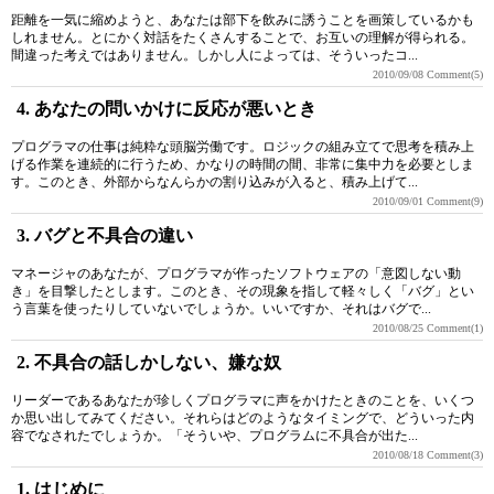
距離を一気に縮めようと、あなたは部下を飲みに誘うことを画策しているかも
しれません。とにかく対話をたくさんすることで、お互いの理解が得られる。
間違った考えではありません。しかし人によっては、そういったコ...
2010/09/08
Comment(5)
4. あなたの問いかけに反応が悪いとき
プログラマの仕事は純粋な頭脳労働です。ロジックの組み立てで思考を積み上
げる作業を連続的に行うため、かなりの時間の間、非常に集中力を必要としま
す。このとき、外部からなんらかの割り込みが入ると、積み上げて...
2010/09/01
Comment(9)
3. バグと不具合の違い
マネージャのあなたが、プログラマが作ったソフトウェアの「意図しない動
き」を目撃したとします。このとき、その現象を指して軽々しく「バグ」とい
う言葉を使ったりしていないでしょうか。いいですか、それはバグで...
2010/08/25
Comment(1)
2. 不具合の話しかしない、嫌な奴
リーダーであるあなたが珍しくプログラマに声をかけたときのことを、いくつ
か思い出してみてください。それらはどのようなタイミングで、どういった内
容でなされたでしょうか。「そういや、プログラムに不具合が出た...
2010/08/18
Comment(3)
1. はじめに