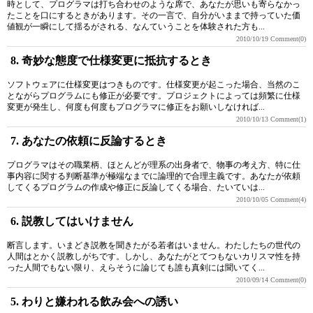
時として、プログラマは打ち合わせのような席で、あなたが思いも寄らなかっ
たことを口にするときがあります。その一言で、自分がいままで持っていた価
値観が一瞬にして揺るがされる、なんていうことを体験された方も...
2010/10/19
Comment(0)
8. 奇妙な態度で仕様変更に抵抗するとき
ソフトウェアに仕様変更はつきものです。仕様変更が起こった場合、当然のこ
とながらプログラムにも修正が必要です。プロジェクトによっては頻繁に仕様
変更が発生し、何度も何度もプログラマに修正をお願いしなければ...
2010/10/13
Comment(1)
7. あなたの依頼に反論するとき
プログラマはその職業柄、ほとんどが理系の出身者で、物事の考え方、特に仕
事内容に関する判断基準が極端なまでに論理的で合理主義です。あなたが依頼
してくるプログラムの作成や修正に反論してくる場合、たいていは...
2010/10/05
Comment(4)
6. 説教してはいけません
断言します。いまどき説教を聞きたがる若者はいません。わたしたちの世代の
人間はとかく説教しがちです。しかし、あなたがとてつもないカリスマ性を持
った人間でもない限り、えらそうに論じても誰も真剣には聞いてく...
2010/09/14
Comment(0)
5. わりと嫌われる飲み会への誘い