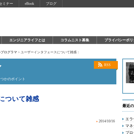
セミナー
eBook
ブログ
エンジニアライフとは
コラムニスト募集
プライバシーポリ
いプログラマ
>
ユーザーインタフェースについて雑感：
マ
RSS
くつかのポイント
について雑感
最近の
エラ
»
2014/10/16
マネ
プロ