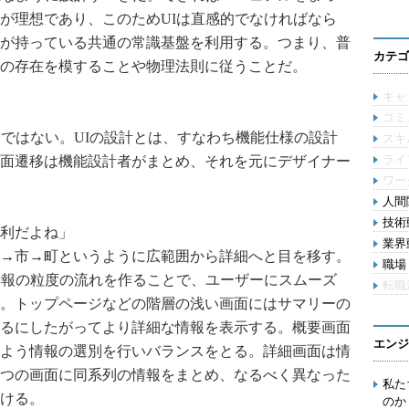
が理想であり、このためUIは直感的でなければなら
が持っている共通の常識基盤を利用する。つまり、普
カテゴ
の存在を模することや物理法則に従うことだ。
キャ
」
コミ
ではない。UIの設計とは、すなわち機能仕様の設計
スキ
ライ
面遷移は機能設計者がまとめ、それを元にデザイナー
ワー
人間関
技術動
便利だよね」
業界動
→市→町というように広範囲から詳細へと目を移す。
職場 
情報の粒度の流れを作ることで、ユーザーにスムーズ
転職
。トップページなどの階層の浅い画面にはサマリーの
るにしたがってより詳細な情報を表示する。概要画面
エンジ
よう情報の選別を行いバランスをとる。詳細画面は情
つの画面に同系列の情報をまとめ、なるべく異なった
私た
ける。
のか