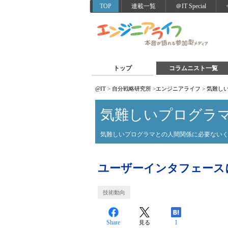
TOP
連載一覧
＠IT Special
トップ
コラムニスト一覧
@IT
>
自分戦略研究所
>
エンジニアライフ
>
気難し
気難しいプログラ
気難しいプログラマとの人間関係に必要ない
ユーザーインタフェース
技術動向
Share
1
見る