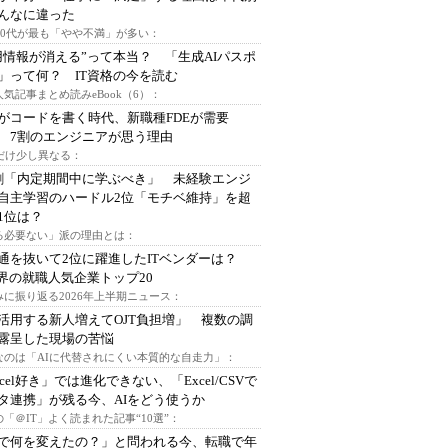
んなに違った
～30代が最も「やや不満」が多い：
用情報が消える”って本当？ 「生成AIパスポ
」って何？ IT資格の今を読む
人気記事まとめ読みeBook（6）：
Iがコードを書く時代、新職種FDEが需要
 7割のエンジニアが思う理由
代だけ少し異なる：
割「内定期間中に学ぶべき」 未経験エンジ
自主学習のハードル2位「モチベ維持」を超
1位は？
る必要ない」派の理由とは：
通を抜いて2位に躍進したITベンダーは？
業界の就職人気企業トップ20
みに振り返る2026年上半期ニュース：
I活用する新人増えてOJT負担増」 複数の調
露呈した現場の苦悩
なのは「AIに代替されにくい本質的な自走力」：
xcel好き」では進化できない、「Excel/CSVで
タ連携」が残る今、AIをどう使うか
「＠IT」よく読まれた記事“10選”：
Iで何を変えたの？」と問われる今、転職で年