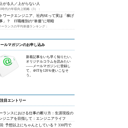
上がる人／上がらない人
AI時代の年収向上戦略（3）：
トワークエンジニア、社内SEって実は「稼げ
事」？ IT職種別の“単価”に明暗
フリーランスの平均単価ランキング：
メールマガジンのお申し込み
新着記事をいち早く知りたい、
オリジナルコラムを読みたい
――メールマガジンに登録し
て、＠ITを120％使いこなそ
う。
注目エントリー
ーランスにおける仕事の断り方：生涯現役の
エンジニアを目指して：エンジニアライフ
2回: 予想以上にちゃんとしている？ 330円で