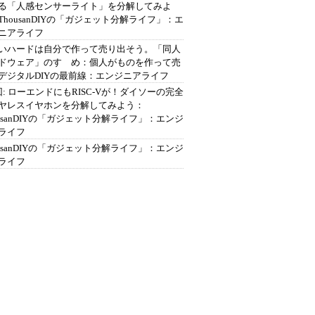
る「人感センサーライト」を分解してみよ
ThousanDIYの「ガジェット分解ライフ」：エ
ニアライフ
いハードは自分で作って売り出そう。「同人
ドウェア」のすゝめ：個人がものを作って売
デジタルDIYの最前線：エンジニアライフ
回: ローエンドにもRISC-Vが！ダイソーの完全
ヤレスイヤホンを分解してみよう：
ousanDIYの「ガジェット分解ライフ」：エンジ
ライフ
ousanDIYの「ガジェット分解ライフ」：エンジ
ライフ