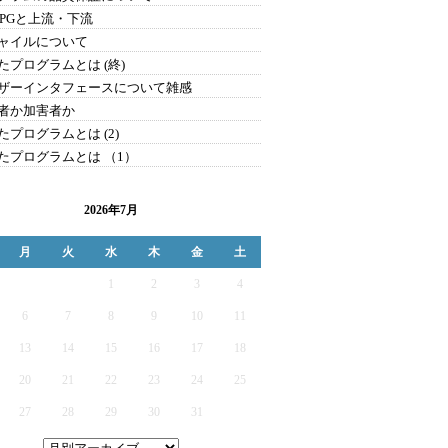
・PGと上流・下流
ャイルについて
たプログラムとは (終)
ザーインタフェースについて雑感
者か加害者か
たプログラムとは (2)
たプログラムとは （1）
2026年7月
月
火
水
木
金
土
1
2
3
4
6
7
8
9
10
11
13
14
15
16
17
18
20
21
22
23
24
25
27
28
29
30
31