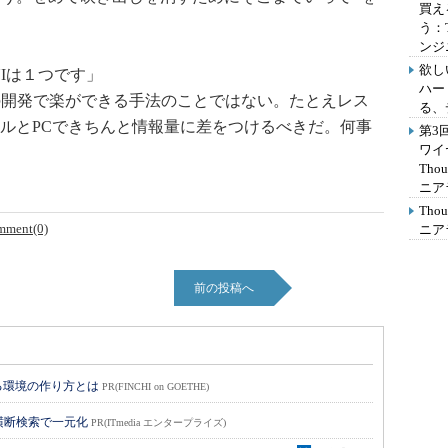
買え
う：
ンジ
欲し
でUIは１つです」
ハー
の開発で楽ができる手法のことではない。たとえレス
る、
ルとPCできちんと情報量に差をつけるべきだ。何事
第3
ワイ
Th
ニア
Th
mment(0)
ニア
前の投稿へ
る環境の作り方とは
PR(FINCHI on GOETHE)
横断検索で一元化
PR(ITmedia エンタープライズ)