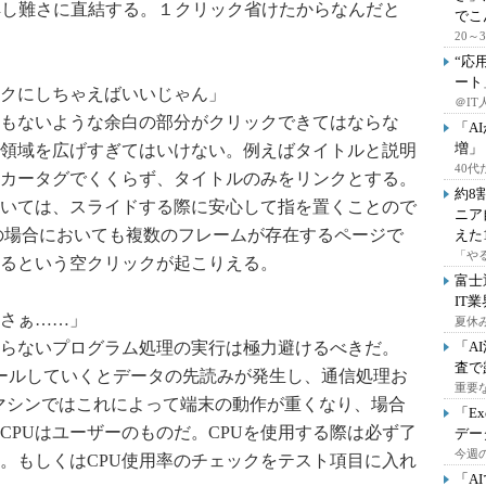
解し難さに直結する。１クリック省けたからなんだと
でこ
20
“応
ート
ンクにしちゃえばいいじゃん」
＠IT
もないような余白の部分がクリックできてはならな
「A
増」
領域を広げすぎてはいけない。例えばタイトルと説明
40
カータグでくくらず、タイトルのみをリンクとする。
約8
いては、スライドする際に安心して指を置くことので
ニア
の場合においても複数のフレームが存在するページで
えた
「や
るという空クリックが起こりえる。
富士
IT
にさぁ……」
夏休
らないプログラム処理の実行は極力避けるべきだ。
「A
査で
スクロールしていくとデータの先読みが発生し、通信処理お
重要
マシンではこれによって端末の動作が重くなり、場合
「E
CPUはユーザーのものだ。CPUを使用する際は必ず了
デー
今週の
。もしくはCPU使用率のチェックをテスト項目に入れ
「A