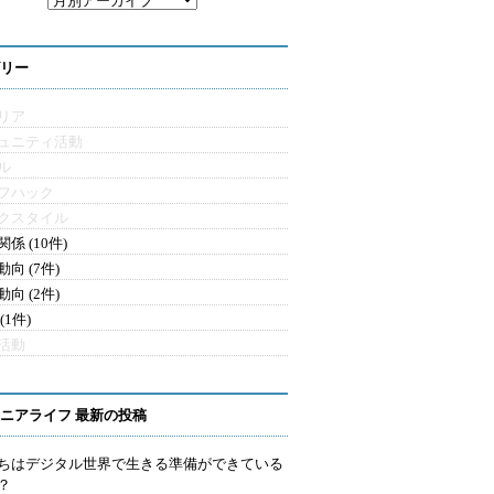
リー
リア
ュニティ活動
ル
フハック
クスタイル
係 (10件)
向 (7件)
向 (2件)
(1件)
活動
ニアライフ 最新の投稿
ちはデジタル世界で生きる準備ができている
？