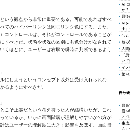
AI
か？
最後
という観点から非常に重要である。可能であればすべ
AI
べてのハイパーリンクは同じリンク色にする。また、
手」
）コントロールは、それがコントロールであることが
48
にすべきだ。状態や状況の区別にも色分けがなされて
包み
人間
いくほどに、ユーザーは右脳で瞬時に判断できるよう
「思
いて
イノ
で」
第7
ルにしようというコンセプト以外は受け入れられな
かるようにすべきだ。
自分研
？」
最高
とこそ正義だという考え持った人が結構いたが、これ
度A
メドレ
っているか、いかに画面階層が理解しやすいかの方が
生成
計はユーザーの理解度に大きく影響を及ぼす。画面階
さ」