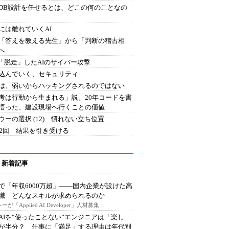
にDB設計を任せるとは、どこの何のことなの
には離れていくAI
を「答えを教える先生」から「判断の稽古相
へ
2.「脱走」したAIのサイバー攻撃
込んでいく、セキュリティ
は、弱いからハッキングされるのではない
考は行動から生まれる」説。20年コードを書
悟った、建設現場へ行くことの価値
ウーの選択 (12) 慣れない立ち位置
42回 結果を引き受ける
 新着記事
で「年収6000万超」――国内企業が設けた高
I職 どんなスキルが求められるのか
ーが「Applied AI Developer」人材募集：
AIを“使ったことない”エンジニアは「楽し
が半分？ 仕事に「満足」する理由は年代別