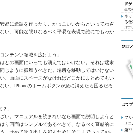
収が
生成
ネッ
る仕
安易に造語を作ったり、かっこいいからといってわざ
IT
ない。可能な限りなるべく平易な表現で誰にでもわか
＠IT
てコンテンツ領域を広げよう」
はどの画面にいっても消えてはいけない。それは端末
同じように振舞うべきだ。場所を移動してはいけない
い。画面にスペースがなければどこかにまとめてもい
い。iPhoneのホームボタンが急に消えたら困るだろ
はてブ
ば？」
ざい。マニュアルを読まないなら画面で説明しようと
フリ
IT
はり画面はシンプルであるべきで、なるべく直感的に
第2
う。せめて吹き出しを消すためにそこまでいって×を