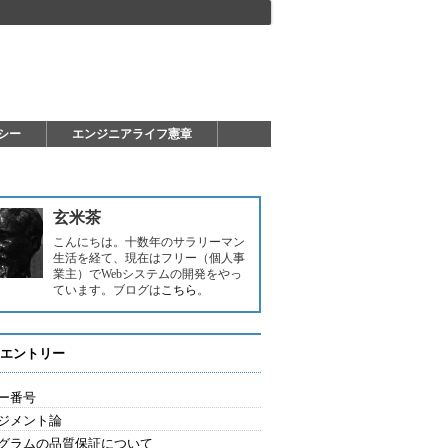
シー
エンジニアライフ憲章
玄米茶
こんにちは。十数年のサラリーマン
生活を経て、現在はフリー（個人事
業主）でWebシステムの開発をやっ
ています。ブログは
こちら
。
エントリー
ー番号
ジメント論
グラムの品質保証について