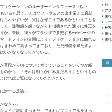
SE
プリケーションのユーザーインタフェース（以下
アジ
方もいると思う。UIはソフトウェアの出来栄えに直結
優れ
けられやすいが、実はなぜこうであるかということを
ユー
しく、違和感を感じながらも指摘された通りに修正を
被害
うか。普段、我々がブラウザで参照するwebページの
優れ
マートフォンの台頭によりアプリケーションに触れる
優れ
性はきわめて高まってきており、ただ機能を満たすよ
はいかなくなってきている。
日
が普段からUIについて考えていることをいくつか紹
ものから、「それは明らかに私見だろう」というもの
よければご覧になっていただきたい。
5
12
に対する反論）
19
26
とかなきゃ」
能なように設計すべきだ。できればマニュアルをまっ