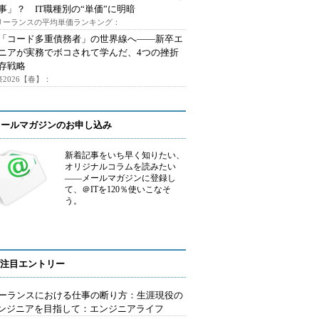
事」？ IT職種別の“単価”に明暗
フリーランスの平均単価ランキング：
で「コード多重債務者」の世界線へ――新卒エ
ニアが実務でボコされて学んだ、4つの挫折
存戦略
2026【春】：
メールマガジンのお申し込み
新着記事をいち早く知りたい、
オリジナルコラムを読みたい
――メールマガジンに登録し
て、＠ITを120％使いこなそ
う。
注目エントリー
ーランスにおける仕事の断り方：生涯現役の
エンジニアを目指して：エンジニアライフ