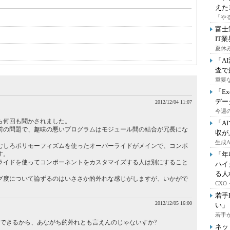
えた
「や
富士
IT
夏休
「A
査で
重要
「E
デー
2012/12/04 11:07
今週の
ら何回も聞かされました。
「A
前の問題で、趣味の悪いプログラムはモジュール間の結合が冗長にな
収が
生成
むしろポリモーフィズムを使ったオーバーライドがメインで、コンポ
す。
「年
ライドを使ってコンポーネントをカスタマイズする人は別にすること
ハイ
る人
グ度について論ずるのはいささか的外れな感じがしますが、いかがで
CX
若手
2012/12/05 16:00
い」
若手
ができるから、あながち的外れとも言えんのじゃないすか?
ネッ