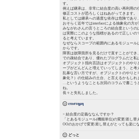
す。
例えば継承は、非常に結合度の高い再利用の
修正コストが恐ろしくはねあがってきます。
私としては継承への過度な依存は危険であり
おそらく近年ではinterfaceによる抽象化
みながわさんの言うところの結合度というの
は実際にこのような指標があるので正しいの
ると考えています。
なぜならスコープの範囲内にあるモジュール
からです。
障害は故障箇所を見るだけで直すことができ
での疎結合であり、優れたプログラムだと私
オブジェクト指向言語はオブジェクトのやり
ープがどんどんと増えていってしまう、と考
乱暴な言い方ですが、オブジェクトのやりと
象化？）の仕組みの土台、と言えるかもしれ
…というようなことも次回のコラムで書こう
ね。
長々と失礼しました。
επιστημη
> 結合度の定義ななんですか？
「とあるモジュール(機能単位)の変更/差し
OOのおかげで変更/差し替えがとっても楽に
どっと