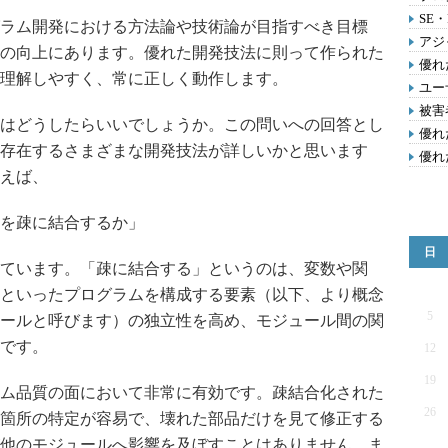
SE
ラム開発における方法論や技術論が目指すべき目標
アジ
の向上にあります。優れた開発技法に則って作られた
優れ
理解しやすく、常に正しく動作します。
ユー
被害
はどうしたらいいでしょうか。この問いへの回答とし
優れ
存在するさまざまな開発技法が詳しいかと思います
優れ
えば、
を疎に結合するか」
日
ています。「疎に結合する」というのは、変数や関
といったプログラムを構成する要素（以下、より概念
5
ールと呼びます）の独立性を高め、モジュール間の関
です。
12
19
ム品質の面において非常に有効です。疎結合化された
26
箇所の特定が容易で、壊れた部品だけを見て修正する
他のモジュールへ影響を及ぼすことはありません。ま