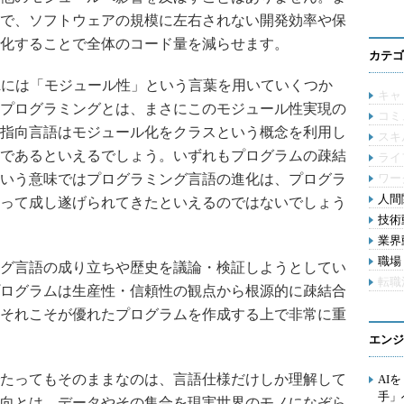
で、ソフトウェアの規模に左右されない開発効率や保
化することで全体のコード量を減らせます。
カテゴ
diaには「モジュール性」という言葉を用いていくつか
キャ
プログラミングとは、まさにこのモジュール性実現の
コミ
指向言語はモジュール化をクラスという概念を利用し
スキ
であるといえるでしょう。いずれもプログラムの疎結
ライ
いう意味ではプログラミング言語の進化は、プログラ
ワー
人間関
って成し遂げられてきたといえるのではないでしょう
技術動
業界動
職場 
グ言語の成り立ちや歴史を議論・検証しようとしてい
転職
ログラムは生産性・信頼性の観点から根源的に疎結合
それこそが優れたプログラムを作成する上で非常に重
エンジ
たってもそのままなのは、言語仕様だけしか理解して
AI
手」
向とは、データやその集合を現実世界のモノになぞら