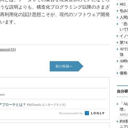
48
うな説明よりも、構造化プログラミング以降のさまざ
包み
再利用化の設計思想こそが、現代のソフトウェア開発
人間
います。
「思
いて
イノ
第7
AI
mment(16)
強
AI
前の投稿へ
か
価格
自分研
pan)
「A
のアプローチとは？
PR(ITmedia エンタープライズ)
増」
Recommended by
40
約8
ニア