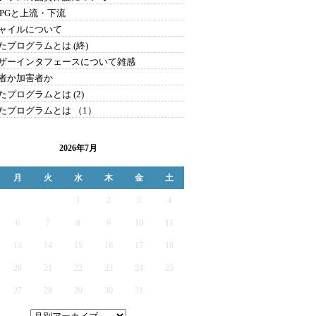
・PGと上流・下流
ャイルについて
たプログラムとは (終)
ザーインタフェースについて雑感
者か加害者か
たプログラムとは (2)
たプログラムとは （1）
2026年7月
月
火
水
木
金
土
1
2
3
4
6
7
8
9
10
11
13
14
15
16
17
18
20
21
22
23
24
25
27
28
29
30
31