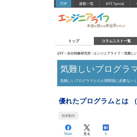
TOP
連載一覧
＠IT Special
トップ
コラムニスト一覧
@IT
>
自分戦略研究所
>
エンジニアライフ
>
気難し
気難しいプログラ
気難しいプログラマとの人間関係に必要ない
優れたプログラムとは （
技術動向
Share
6
見る