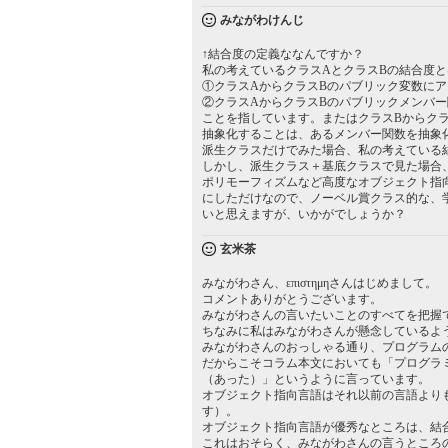
みながわけんじ
↑結合度の定義ななんですか？
私の考えているクラスAとクラスBの結合度と
①クラスAからクラスBのパブリック変数に
②クラスAからクラスBのパブリックメンバ
ことを指しています。またはクラスBからク
抽象化することは、あるメンバー関数を抽象
派生クラスだけでみた場合、私の考えている
しかし、派生クラス＋基底クラスで見た場合
ポリモーフィズムなど高度なオブジェクト指
にしただけなので、ノーベル賞クラス的な、
いと思えますが、いかがでしょうか？
玄米茶
みながわさん、επιστημηさんはじめまして。
コメントありがとうございます。
みながわさんの言いたいことのすべてを把握
ちなみに私はみながわさんが懸念しているよ
みながわさんのおっしゃる通り、プログラム
だからこそコラム本文においても「プログラ
（あった）」というように言っています。
オブジェクト指向言語はそれ以前の言語より
す）。
オブジェクト指向言語が優秀なところは、結
これはおそらく、みながわさんの言うところ