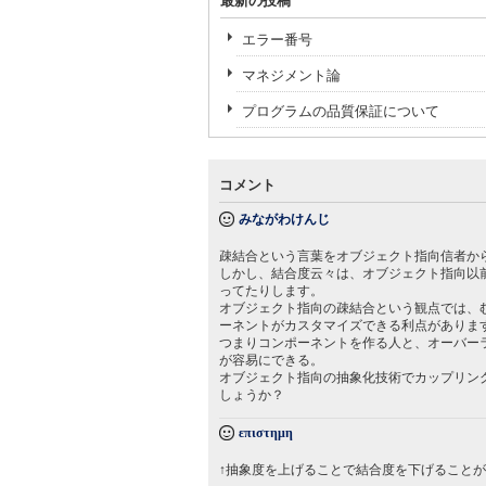
最新の投稿
エラー番号
マネジメント論
プログラムの品質保証について
コメント
みながわけんじ
疎結合という言葉をオブジェクト指向信者か
しかし、結合度云々は、オブジェクト指向以
ってたりします。
オブジェクト指向の疎結合という観点では、
ーネントがカスタマイズできる利点がありま
つまりコンポーネントを作る人と、オーバー
が容易にできる。
オブジェクト指向の抽象化技術でカップリン
しょうか？
επιστημη
↑抽象度を上げることで結合度を下げること