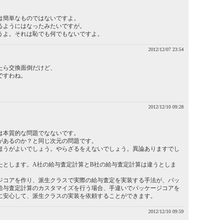
は簡単なものではないですよ。
るようにはなったみたいですが。
うよ。それは恥でも何でもないですよ。
2012/12/07 23:54
たら交換面倒だけど、
ですわね。
2012/12/10 09:28
は本質的な問題でなないです。
があるのか？と同じ次元の問題です。
ほうがよいでしょう。やらざるをえないでしょう。異論ありますでし
たとします。A社の給与査定計算とB社の給与査定計算は違うとしま
ジコアを作り、派生クラスで実際の給与査定を実装する手法が、パッ
給与査定計算のカスタマイズを行う場合、手違いでパッケージコアを
に安心して、派生クラスの実装を依頼することができます。
2012/12/10 09:59