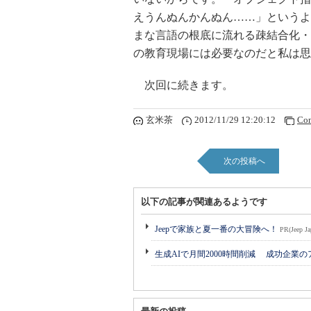
えうんぬんかんぬん……」というよ
まな言語の根底に流れる疎結合化・
の教育現場には必要なのだと私は思
次回に続きます。
玄米茶
2012/11/29 12:20:12
Co
次の投稿へ
以下の記事が関連あるようです
Jeepで家族と夏一番の大冒険へ！
PR(Jeep Ja
生成AIで月間2000時間削減 成功企業