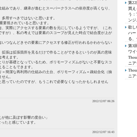
第2
仕組みであり、継承が進むとスーパークラスへの依存度が高くなり、
買え
う：
、多用すべきではないと思います。
ンジ
の方が重要視されていると思います。
欲し
は、実際にアクセスする要素の数を元にしているようですが、（これ
ですが）、私の考えでは要素のスコープが見えた時点で結合度が上が
ハー
る、
はいつなんどきその要素にアクセスする修正が行われるかわからない
第3
ワイ
、拡張は拡張箇所を見るだけで作ることができるというのが真の意味
は考えます。
Th
とりが基礎となっているため、ポリモーフィズムがないと不要なスコ
ニア
えることもできます。
Th
り＝簡潔な再利用の仕組みの土台、ポリモーフィズム＝疎結合化（抽
ニア
ません。
と思っていたのですが、もうこれで必要なくなったかもしれません
2012/12/07 06:26
替えが他に及ぼす影響の度合い」
なったと感じています。
2012/12/07 16:43