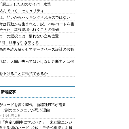
2.「脱走」したAIのサイバー攻撃
込んでいく、セキュリティ
は、弱いからハッキングされるのではない
考は行動から生まれる」説。20年コードを書
悟った、建設現場へ行くことの価値
ウーの選択 (12) 慣れない立ち位置
42回 結果を引き受ける
で画面を読み解かせてデータベース設計のお勉
時代に、人間が失ってはいけない判断力とは何
を下げることに抵抗できるか
 新着記事
Iがコードを書く時代、新職種FDEが需要
 7割のエンジニアが思う理由
代だけ少し異なる：
割「内定期間中に学ぶべき」 未経験エンジ
自主学習のハードル2位「モチベ維持」を超