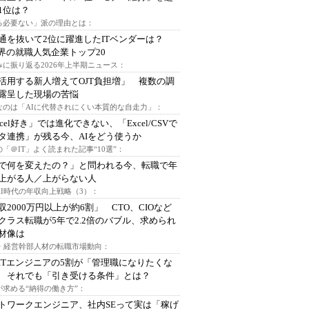
1位は？
る必要ない」派の理由とは：
通を抜いて2位に躍進したITベンダーは？
業界の就職人気企業トップ20
みに振り返る2026年上半期ニュース：
I活用する新人増えてOJT負担増」 複数の調
露呈した現場の苦悩
なのは「AIに代替されにくい本質的な自走力」：
xcel好き」では進化できない、「Excel/CSVで
タ連携」が残る今、AIをどう使うか
「＠IT」よく読まれた記事“10選”：
Iで何を変えたの？」と問われる今、転職で年
上がる人／上がらない人
AI時代の年収向上戦略（3）：
収2000万円以上が約6割」 CTO、CIOなど
クラス転職が5年で2.2倍のバブル、求められ
材像は
O・経営幹部人材の転職市場動向：
ITエンジニアの5割が「管理職になりたくな
 それでも「引き受ける条件」とは？
が求める“納得の働き方”：
トワークエンジニア、社内SEって実は「稼げ