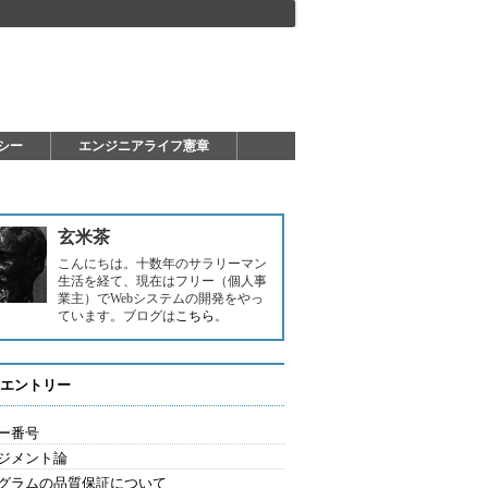
シー
エンジニアライフ憲章
玄米茶
こんにちは。十数年のサラリーマン
生活を経て、現在はフリー（個人事
業主）でWebシステムの開発をやっ
ています。ブログは
こちら
。
エントリー
ー番号
ジメント論
グラムの品質保証について