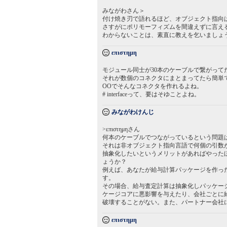
みながわさん＞
付け焼き刃で語れるほど、オブジェクト指向
さすがにポリモーフィズムを間違えずに言え
わからないことは、素直に教えを乞いましょ
επιστημη
モジュール同士が30本のケーブルで繋がって
それが数個のコネクタにまとまってたら簡単
OOでそんなコネクタを作れるよね。
# interfaceって、要はそゆことよね。
みながわけんじ
>επιστημηさん
何本のケーブルでつながっているという問題
それは非オブジェクト指向言語で何個の引数
抽象化したいというメリットがあればやった
ょうか？
例えば、あなたが給与計算パッケージを作っ
す。
その場合、給与査定計算は抽象化しパッケー
ケージコアに悪影響を与えたり、会社ごとに
破壊することがない。また、パートナー会社
επιστημη