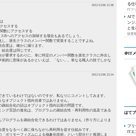
る仕
2012/12/06 13:38
IT
AI
は
ンジ
アクセスする
と生
ー関数にアクセスする
技育祭
ラスBへのアクセスの加味する場合もあるでしょう。
化し、派生クラスのメンバー関数で実装することですよね。
結合度は、確かに減ります。
、結合度は同じです。
＠IT
向が要求するわりに、単に特定のメンバー関数を派生クラスに外出し
学術的に意味があるかといえば、「ない」。単なる職人の技でしかな
2012/12/06 23:54
できているわけではないのですが、私なりにコメントしてみます。
うなオブジェクト指向信者ではありません。
の疎結合化の話はオブジェクト指向以前の問題です。
ミング言語の進化は、プログラムの疎結合性・再利用性の追及である
はてブ
もプログラムを疎結合化できるわけではありません（作り方によりま
フリ
合度をなるべく疎に保ちながら再利用を促す仕組みです。
IT
の「ポリモーフィズムによる抽象化技術」という部分だと推測しま