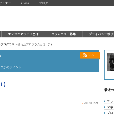
セミナー
eBook
ブログ
エンジニアライフとは
コラムニスト募集
プライバシーポリ
いプログラマ
>
優れたプログラムとは （1）：
マ
RSS
くつかのポイント
1）
最近の
エラ
»
2012/11/29
マネ
プロ