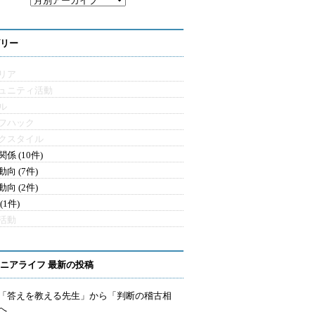
リー
リア
ュニティ活動
ル
フハック
クスタイル
係 (10件)
向 (7件)
向 (2件)
(1件)
活動
ニアライフ 最新の投稿
を「答えを教える先生」から「判断の稽古相
へ