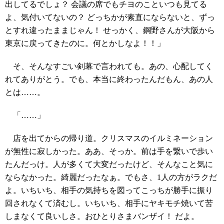
出してるでしょ？ 会議の席でもチヨのこといつも見てる
よ、気付いてないの？ どっちかが素直にならないと、ずっ
とすれ違ったままじゃん！ せっかく、鋼野さんが大阪から
東京に戻ってきたのに。何とかしなよ！！」
そ、そんなすごい剣幕で言われても。あの、心配してく
れてありがとう。でも、本当に終わったんだもん、あの人
とは……。
「……」
店を出てからの帰り道。クリスマスのイルミネーション
が無性に寂しかった。ああ、そっか。前は手を繋いで歩い
たんだっけ。人が多くて大変だったけど、そんなこと気に
ならなかった。綺麗だったなぁ。でもさ、1人の方がラクだ
よ。いちいち、相手の気持ちを図ってこっちが勝手に振り
回されなくて済むし。いちいち、相手にヤキモチ焼いて苦
しまなくて良いしさ。おひとりさまバンザイ！ だよ。