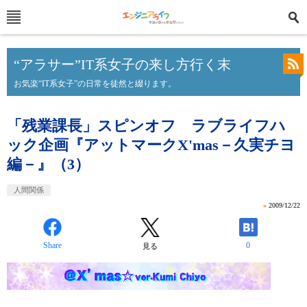
“アラサー”IT系女子の来し方行く末
お気楽“IT系女子”の日常を徒然と綴ります。
「残業課長」スピンオフ ラブライフハ
ック企画『アットマークX'mas－久実チヨ
編－』（3）
人間関係
»
2009/12/22
Share
0
見る