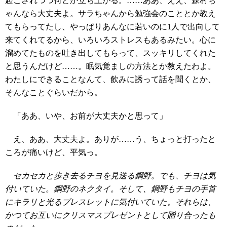
起こされつつ何とか立ち上がる。……ああ、ええ、森村ち
ゃんなら大丈夫よ。サラちゃんから勉強会のこととか教え
てもらってたし、やっぱりあんなに若いのに1人で出向して
来てくれてるから、いろいろストレスもあるみたい。心に
溜めてたものを吐き出してもらって、スッキリしてくれた
と思うんだけど……。眠気覚ましの方法とか教えたわよ。
わたしにできることなんて、飲みに誘って話を聞くとか、
そんなことぐらいだから。
「ああ、いや、お前が大丈夫かと思って」
え、ああ、大丈夫よ。ありが……う、ちょっと打ったと
ころが痛いけど、平気っ。
セカセカと歩き去るチヨを見送る鋼野。でも、チヨは気
付いていた。鋼野のネクタイ。そして、鋼野もチヨの手首
にキラリと光るブレスレットに気付いていた。それらは、
かつてお互いにクリスマスプレゼントとして贈り合ったも