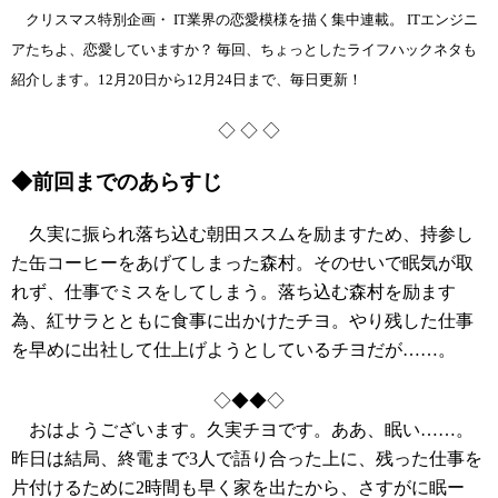
クリスマス特別企画・ IT業界の恋愛模様を描く集中連載。 ITエンジニ
アたちよ、恋愛していますか？ 毎回、ちょっとしたライフハックネタも
紹介します。12月20日から12月24日まで、毎日更新！
◇ ◇ ◇
◆前回までのあらすじ
久実に振られ落ち込む朝田ススムを励ますため、持参し
た缶コーヒーをあげてしまった森村。そのせいで眠気が取
れず、仕事でミスをしてしまう。落ち込む森村を励ます
為、紅サラとともに食事に出かけたチヨ。やり残した仕事
を早めに出社して仕上げようとしているチヨだが……。
◇◆◆◇
おはようございます。久実チヨです。ああ、眠い……。
昨日は結局、終電まで3人で語り合った上に、残った仕事を
片付けるために2時間も早く家を出たから、さすがに眠ー