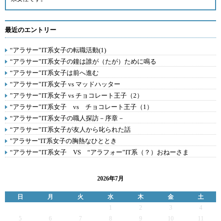
最近のエントリー
“アラサー”IT系女子の転職活動(1)
“アラサー”IT系女子の鐘は誰が（たが）ために鳴る
“アラサー”IT系女子は前へ進む
“アラサー”IT系女子 vs マッドハッター
”アラサー”IT系女子 vs チョコレート王子（2）
“アラサー”IT系女子 vs チョコレート王子（1）
“アラサー”IT系女子の職人探訪－序章－
“アラサー”IT系女子が友人から叱られた話
"アラサー"IT系女子の胸熱なひととき
“アラサー”IT系女子 VS “アラフォー”IT系（？）おねーさま
2026年7月
日
月
火
水
木
金
土
1
2
3
4
5
6
7
8
9
10
11