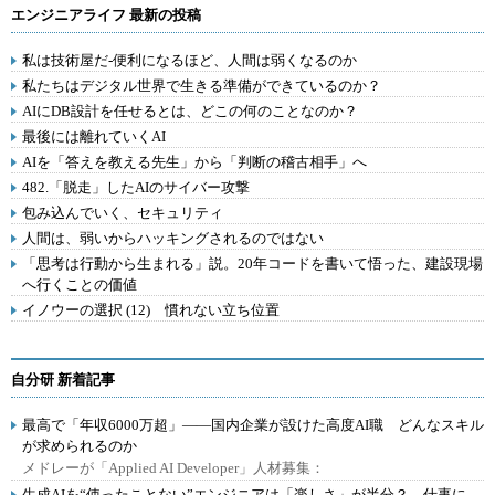
エンジニアライフ 最新の投稿
私は技術屋だ-便利になるほど、人間は弱くなるのか
私たちはデジタル世界で生きる準備ができているのか？
AIにDB設計を任せるとは、どこの何のことなのか？
最後には離れていくAI
AIを「答えを教える先生」から「判断の稽古相手」へ
482.「脱走」したAIのサイバー攻撃
包み込んでいく、セキュリティ
人間は、弱いからハッキングされるのではない
「思考は行動から生まれる」説。20年コードを書いて悟った、建設現場
へ行くことの価値
イノウーの選択 (12) 慣れない立ち位置
自分研 新着記事
最高で「年収6000万超」――国内企業が設けた高度AI職 どんなスキル
が求められるのか
メドレーが「Applied AI Developer」人材募集：
生成AIを“使ったことない”エンジニアは「楽しさ」が半分？ 仕事に