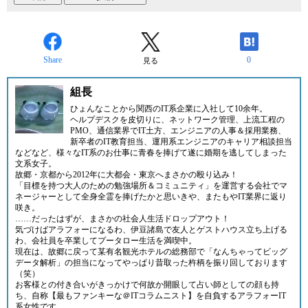
Share
0
見る
組長
ひょんなことから関西のIT系企業に入社して10余年。
ヘルプデスクを皮切りに、ネットワーク管理、上流工程の
PMO、通信業界でIT土方、エンジニアの人事＆採用業務、
新卒者のIT教育担当、運用系エンジニアのキャリア相談担当
などなど、様々なIT系のお仕事に青春を捧げて遂に婚期を逃してしまった
文系女子。
故郷・京都から2012年に大都会・東京へまさかの殴り込み！
「目標を持つ大人のための勉強場所＆コミュニティ」
を運営する会社でマ
ネージャーとして全身全霊を捧げたかと思いきや、またもやIT業界に返り
咲き。
……だったはずが、まさかの社会人生活ドロップアウト！
気づけばアラフォーになるわ、伊豆諸島で友人とゲストハウス立ち上げる
わ、会社員を卒業してプータロー生活を満喫中。
現在は、故郷に戻って某有名観光ホテルの総務部で「なんちゃってビッグ
データ解析」の担当になってやっぱり昔取った杵柄を振り回しております
（笑）
お客様との付き合いがきっかけで何故か開眼して占い師としての顔も持
ち、自称【最もファンキーな＠ITコラムニスト】を自負するアラフォーIT
系女性です。