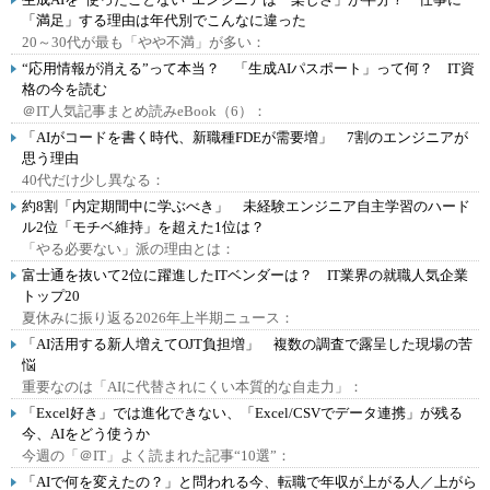
「満足」する理由は年代別でこんなに違った
20～30代が最も「やや不満」が多い：
“応用情報が消える”って本当？ 「生成AIパスポート」って何？ IT資
格の今を読む
＠IT人気記事まとめ読みeBook（6）：
「AIがコードを書く時代、新職種FDEが需要増」 7割のエンジニアが
思う理由
40代だけ少し異なる：
約8割「内定期間中に学ぶべき」 未経験エンジニア自主学習のハード
ル2位「モチベ維持」を超えた1位は？
「やる必要ない」派の理由とは：
富士通を抜いて2位に躍進したITベンダーは？ IT業界の就職人気企業
トップ20
夏休みに振り返る2026年上半期ニュース：
「AI活用する新人増えてOJT負担増」 複数の調査で露呈した現場の苦
悩
重要なのは「AIに代替されにくい本質的な自走力」：
「Excel好き」では進化できない、「Excel/CSVでデータ連携」が残る
今、AIをどう使うか
今週の「＠IT」よく読まれた記事“10選”：
「AIで何を変えたの？」と問われる今、転職で年収が上がる人／上がら