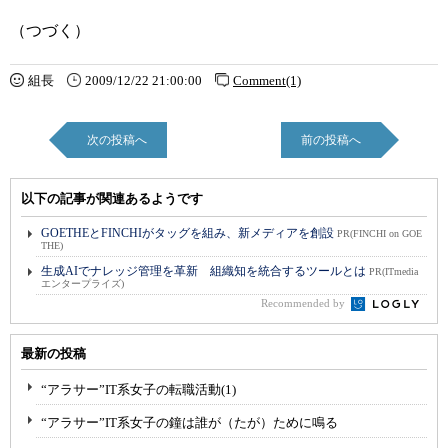
（つづく）
組長
2009/12/22 21:00:00
Comment(1)
次の投稿へ
前の投稿へ
以下の記事が関連あるようです
GOETHEとFINCHIがタッグを組み、新メディアを創設
PR(FINCHI on GOE
THE)
生成AIでナレッジ管理を革新 組織知を統合するツールとは
PR(ITmedia
エンタープライズ)
Recommended by
最新の投稿
“アラサー”IT系女子の転職活動(1)
“アラサー”IT系女子の鐘は誰が（たが）ために鳴る