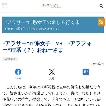
“アラサー”IT系女子の来し方行く末
お気楽“IT系女子”の日常を徒然と綴ります。
“アラサー”IT系女子 VS “アラフォ
ー”IT系（？）おねーさま
人間関係
»
2011/04/12
Share
0
見る
こんにちは。今年のスギ花粉は去年の何倍もの量だそう
で。皆さまいかがお過ごしでしょうか。実は、わたしとス
ギ花粉との抗争が勃発して、今年でちょうど20年という節
目の年となるため、何かお祝いでもしようかと考えている