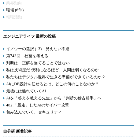
業界動向
職場 (6件)
転職活動
エンジニアライフ 最新の投稿
イノウーの選択 (13) 見えない不運
第743回 社畜を考える
判断は、正解を当てることではない
私は技術屋だ-便利になるほど、人間は弱くなるのか
私たちはデジタル世界で生きる準備ができているのか？
AIにDB設計を任せるとは、どこの何のことなのか？
最後には離れていくAI
AIを「答えを教える先生」から「判断の稽古相手」へ
482.「脱走」したAIのサイバー攻撃
包み込んでいく、セキュリティ
自分研 新着記事