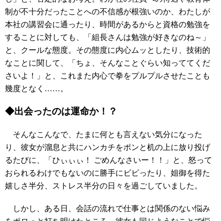
制が不十分だったことへの不信感が根強いのか、わたしが
本社の講習会に通ったり、時間があるからと資格の勉強を
することに対しても、「組長さんは勉強が好きなのね～」
と、クールな態度。その態度に内心ムッとしたり、技術的
なことに関して、「ちょ、そんなことぐらい知っててくだ
さいよ！」と、これまた内心で拳をプルプルさせたことも
幾度となく……。
◆出会ったのは運命か！？
そんなこんなで、たまに何とも言えない気分になった
り、彼女が溜息と共にハンカチをポンと机の上に放り投げ
るたびに、「ひぃぃぃ！ ごめんなさいー！！」と、怒って
おられるわけでもないのに勝手にビビったり、姐御を得た
嬉しさ半分、ストレス半分の日々を過ごしていました。
しかし、ある日、会話の流れで仕事とは関係のない悩み