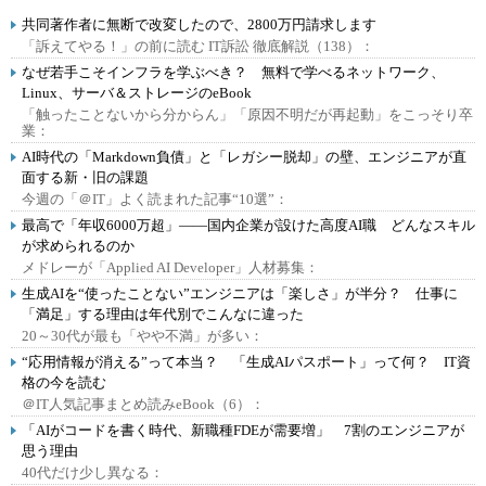
共同著作者に無断で改変したので、2800万円請求します
「訴えてやる！」の前に読む IT訴訟 徹底解説（138）：
なぜ若手こそインフラを学ぶべき？ 無料で学べるネットワーク、
Linux、サーバ＆ストレージのeBook
「触ったことないから分からん」「原因不明だが再起動」をこっそり卒
業：
AI時代の「Markdown負債」と「レガシー脱却」の壁、エンジニアが直
面する新・旧の課題
今週の「＠IT」よく読まれた記事“10選”：
最高で「年収6000万超」――国内企業が設けた高度AI職 どんなスキル
が求められるのか
メドレーが「Applied AI Developer」人材募集：
生成AIを“使ったことない”エンジニアは「楽しさ」が半分？ 仕事に
「満足」する理由は年代別でこんなに違った
20～30代が最も「やや不満」が多い：
“応用情報が消える”って本当？ 「生成AIパスポート」って何？ IT資
格の今を読む
＠IT人気記事まとめ読みeBook（6）：
「AIがコードを書く時代、新職種FDEが需要増」 7割のエンジニアが
思う理由
40代だけ少し異なる：