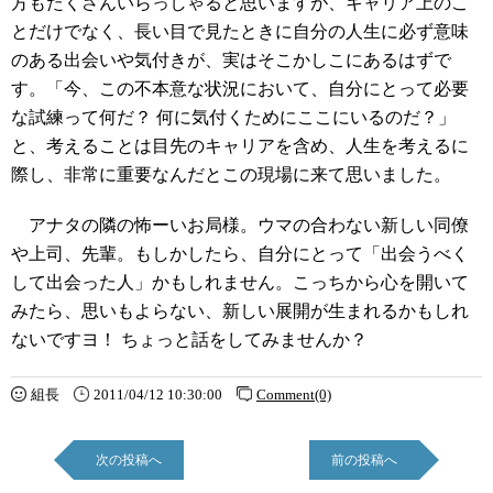
方もたくさんいらっしゃると思いますが、キャリア上のこ
とだけでなく、長い目で見たときに自分の人生に必ず意味
のある出会いや気付きが、実はそこかしこにあるはずで
す。「今、この不本意な状況において、自分にとって必要
な試練って何だ？ 何に気付くためにここにいるのだ？」
と、考えることは目先のキャリアを含め、人生を考えるに
際し、非常に重要なんだとこの現場に来て思いました。
アナタの隣の怖ーいお局様。ウマの合わない新しい同僚
や上司、先輩。もしかしたら、自分にとって「出会うべく
して出会った人」かもしれません。こっちから心を開いて
みたら、思いもよらない、新しい展開が生まれるかもしれ
ないですヨ！ ちょっと話をしてみませんか？
組長
2011/04/12 10:30:00
Comment(0)
次の投稿へ
前の投稿へ