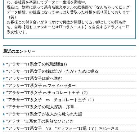
わ、会社員を卒業してプータロー生活を満喫中。
現在は、故郷に戻って某有名観光ホテルの総務部で「なんちゃってビッグ
データ解析」の担当になってやっぱり昔取った杵柄を振り回しております
（笑）
お客様との付き合いがきっかけで何故か開眼して占い師としての顔も持
ち、自称【最もファンキーな＠ITコラムニスト】を自負するアラフォーIT
系女性です。
最近のエントリー
“アラサー”IT系女子の転職活動(1)
“アラサー”IT系女子の鐘は誰が（たが）ために鳴る
“アラサー”IT系女子は前へ進む
“アラサー”IT系女子 vs マッドハッター
”アラサー”IT系女子 vs チョコレート王子（2）
“アラサー”IT系女子 vs チョコレート王子（1）
“アラサー”IT系女子の職人探訪－序章－
“アラサー”IT系女子が友人から叱られた話
"アラサー"IT系女子の胸熱なひととき
“アラサー”IT系女子 VS “アラフォー”IT系（？）おねーさま