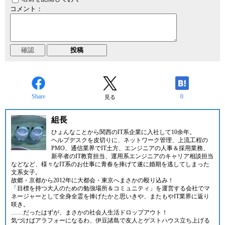
コメント：
Share
0
見る
組長
ひょんなことから関西のIT系企業に入社して10余年。
ヘルプデスクを皮切りに、ネットワーク管理、上流工程の
PMO、通信業界でIT土方、エンジニアの人事＆採用業務、
新卒者のIT教育担当、運用系エンジニアのキャリア相談担当
などなど、様々なIT系のお仕事に青春を捧げて遂に婚期を逃してしまった
文系女子。
故郷・京都から2012年に大都会・東京へまさかの殴り込み！
「目標を持つ大人のための勉強場所＆コミュニティ」
を運営する会社でマ
ネージャーとして全身全霊を捧げたかと思いきや、またもやIT業界に返り
咲き。
……だったはずが、まさかの社会人生活ドロップアウト！
気づけばアラフォーになるわ、伊豆諸島で友人とゲストハウス立ち上げる