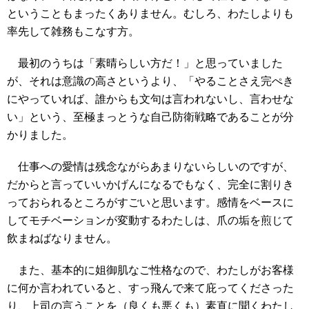
ということもまったくありません。むしろ、わたしよりも
率先して雑務もこなす方。
最初のうちは「素晴らしい方だ！」と思っていました
が、それは意識の高さというより、「やることさえ完ぺき
にやっていれば、誰からも文句は言われないし、言わせな
い」という、至極まっとうな自己防衛戦略であることが分
かりました。
仕事への愛情は残念ながらあまりないらしいのですが、
だからと言っていいかげんになるでもなく、完全に割りき
っておられるところがすごいと思います。感情をベースに
してモチベーションが変動するわたしは、爪の垢を煎じて
飲まねばなりません。
また、基本的に姐御肌なご性格なので、わたしがお客様
に何か言われていると、すっ飛んで来て庇ってくださった
り、上司の言うことを（良くも悪くも）素直に聞くわたし