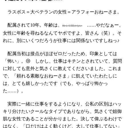
ラスボス＝大ベテランの女性＝アラフォーおねーさま。
配属されて10年。年齢は、
……やだなぁー、
怖くて聞けない
女性に年齢を尋ねるなんてヤボですよ、皆さん（笑）。そ
れに、別にいくつだろうが仕事には関係ないですしねっ♪
配属当初は接点がほぼゼロだったため、印象としては
「怖い」。😢 しかし、仕事はキチンとされていて、質問
に対しても意外と気さくに教えてくださいました。これま
で、「頼れる素敵なおねーさま」に飢えていたわたしに
は、とても嬉しかったです（でも、やっぱり怖かっ
た……）。
実際に一緒に仕事をするようになり、公私の区別はハッ
キリ分けたいクールなタイプでありながら、気さくで姐御
肌な女性であることが分かりました。決して偉ぶるわけで
はなく、「口だけはよく動くけど、大して仕事してない」